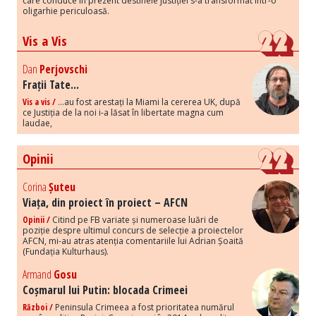
care conduce în prezent destinele justiției s-a transformat într-o
oligarhie periculoasă.
Vis a Vis
Dan
Perjovschi
Frații Tate...
Vis a vis /
...au fost arestați la Miami la cererea UK, după
ce Justiția de la noi i-a lăsat în libertate magna cum
laudae,
Opinii
Corina
Șuteu
Viața, din proiect în proiect – AFCN
Opinii /
Citind pe FB variate și numeroase luări de
poziție despre ultimul concurs de selecție a proiectelor
AFCN, mi-au atras atenția comentariile lui Adrian Șoaită
(Fundația Kulturhaus).
Armand
Gosu
Coșmarul lui Putin: blocada Crimeei
Război /
Peninsula Crimeea a fost prioritatea numărul