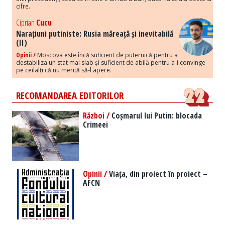
cifre.
Ciprian
Cucu
Narațiuni putiniste: Rusia măreață și inevitabilă
(II)
Opinii /
Moscova este încă suficient de puternică pentru a
destabiliza un stat mai slab și suficient de abilă pentru a-i convinge
pe ceilalți că nu merită să-l apere.
RECOMANDAREA EDITORILOR
Război /
Coșmarul lui Putin: blocada
Crimeei
Opinii /
Viața, din proiect în proiect –
AFCN