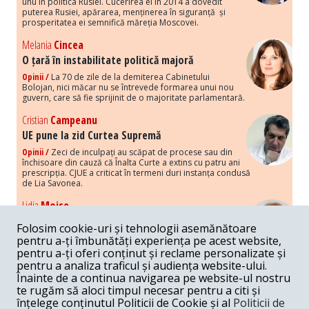
unu în politica Rusiei. Cucerirea ei în 2014 a dovedit
puterea Rusiei, apărarea, menținerea în siguranță și
prosperitatea ei semnifică măreția Moscovei.
Melania
Cincea
O țară în instabilitate politică majoră
Opinii /
La 70 de zile de la demiterea Cabinetului
Bolojan, nici măcar nu se întrevede formarea unui nou
guvern, care să fie sprijinit de o majoritate parlamentară.
Cristian
Campeanu
UE pune la zid Curtea Supremă
Opinii /
Zeci de inculpați au scăpat de procese sau din
închisoare din cauză că Înalta Curte a extins cu patru ani
prescripția. CJUE a criticat în termeni duri instanța condusă
de Lia Savonea.
Lidia
Moise
Costurile economice ale haosului politic
Folosim cookie-uri și tehnologii asemănătoare
Opinii /
Economia nu poate rezista cu retorica falsă a
pentru a-ți îmbunătăți experiența pe acest website,
susținerii intereselor poporului, care, de fapt, ascunde
pentru a-ți oferi conținut și reclame personalizate și
obsesia menținerii privilegiilor și a averilor unor caste.
pentru a analiza traficul și audiența website-ului.
Înainte de a continua navigarea pe website-ul nostru
Melania
Cincea
te rugăm să aloci timpul necesar pentru a citi și
Noi puseuri de xenofobie din partea românilor
înțelege conținutul Politicii de Cookie și al
Politicii de
„neaoși”