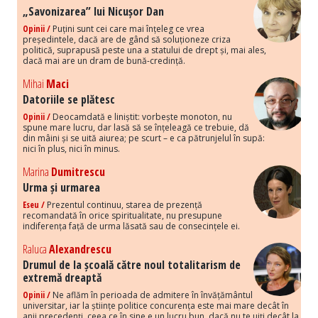
„Savonizarea” lui Nicușor Dan
Opinii /
Puțini sunt cei care mai înțeleg ce vrea
președintele, dacă are de gând să soluționeze criza
politică, suprapusă peste una a statului de drept și, mai ales,
dacă mai are un dram de bună-credință.
Mihai
Maci
Datoriile se plătesc
Opinii /
Deocamdată e liniștit: vorbește monoton, nu
spune mare lucru, dar lasă să se înțeleagă ce trebuie, dă
din mâini și se uită aiurea; pe scurt – e ca pătrunjelul în supă:
nici în plus, nici în minus.
Marina
Dumitrescu
Urma și urmarea
Eseu /
Prezentul continuu, starea de prezență
recomandată în orice spiritualitate, nu presupune
indiferența față de urma lăsată sau de consecințele ei.
Raluca
Alexandrescu
Drumul de la școală către noul totalitarism de
extremă dreaptă
Opinii /
Ne aflăm în perioada de admitere în învățământul
universitar, iar la științe politice concurența este mai mare decât în
anii precedenți, ceea ce în sine e un lucru bun, dacă nu te uiți decât la