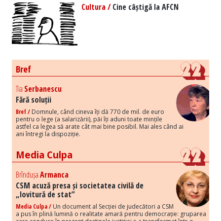
Cultura /
Cine câștigă la AFCN
Bref
Tia
Serbanescu
Fără soluții
Bref /
Domnule, când cineva îți dă 770 de mil. de euro
pentru o lege (a salarizării), păi îți aduni toate mințile
astfel ca legea să arate cât mai bine posibil. Mai ales când ai
ani întregi la dispoziție.
Media Culpa
Brîndușa
Armanca
CSM acuză presa și societatea civilă de
„lovitură de stat”
Media Culpa /
Un document al Secției de judecători a CSM
a pus în plină lumină o realitate amară pentru democrație: gruparea