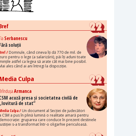
Bref
Tia
Serbanescu
Fără soluții
Bref /
Domnule, când cineva îți dă 770 de mil. de
euro pentru o lege (a salarizării), păi îți aduni toate
mințile astfel ca legea să arate cât mai bine posibil.
Mai ales când ai ani întregi la dispoziție.
Media Culpa
Brîndușa
Armanca
CSM acuză presa și societatea civilă de
„lovitură de stat”
Media Culpa /
Un document al Secției de judecători
a CSM a pus în plină lumină o realitate amară pentru
democrație: gruparea care conduce în prezent destinele
justiției s-a transformat într-o oligarhie periculoasă.