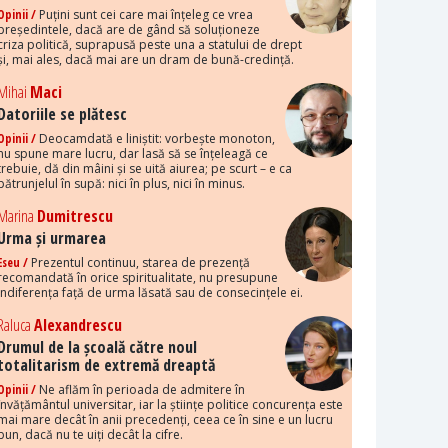
Opinii /
Puțini sunt cei care mai înțeleg ce vrea
președintele, dacă are de gând să soluționeze
criza politică, suprapusă peste una a statului de drept
și, mai ales, dacă mai are un dram de bună-credință.
Mihai
Maci
Datoriile se plătesc
Opinii /
Deocamdată e liniștit: vorbește monoton,
nu spune mare lucru, dar lasă să se înțeleagă ce
trebuie, dă din mâini și se uită aiurea; pe scurt – e ca
pătrunjelul în supă: nici în plus, nici în minus.
Marina
Dumitrescu
Urma și urmarea
Eseu /
Prezentul continuu, starea de prezență
recomandată în orice spiritualitate, nu presupune
indiferența față de urma lăsată sau de consecințele ei.
Raluca
Alexandrescu
Drumul de la școală către noul
totalitarism de extremă dreaptă
Opinii /
Ne aflăm în perioada de admitere în
învățământul universitar, iar la științe politice concurența este
mai mare decât în anii precedenți, ceea ce în sine e un lucru
bun, dacă nu te uiți decât la cifre.