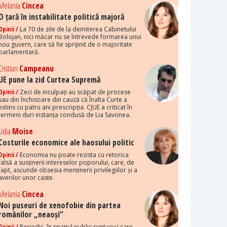
Melania
Cincea
O țară în instabilitate politică majoră
Opinii /
La 70 de zile de la demiterea Cabinetului
Bolojan, nici măcar nu se întrevede formarea unui
nou guvern, care să fie sprijinit de o majoritate
parlamentară.
Cristian
Campeanu
UE pune la zid Curtea Supremă
Opinii /
Zeci de inculpați au scăpat de procese
sau din închisoare din cauză că Înalta Curte a
extins cu patru ani prescripția. CJUE a criticat în
termeni duri instanța condusă de Lia Savonea.
Lidia
Moise
Costurile economice ale haosului politic
Opinii /
Economia nu poate rezista cu retorica
falsă a susținerii intereselor poporului, care, de
fapt, ascunde obsesia menținerii privilegiilor și a
averilor unor caste.
Melania
Cincea
Noi puseuri de xenofobie din partea
românilor „neaoși”
Opinii /
Periodic, în spațiul public sunt voci care