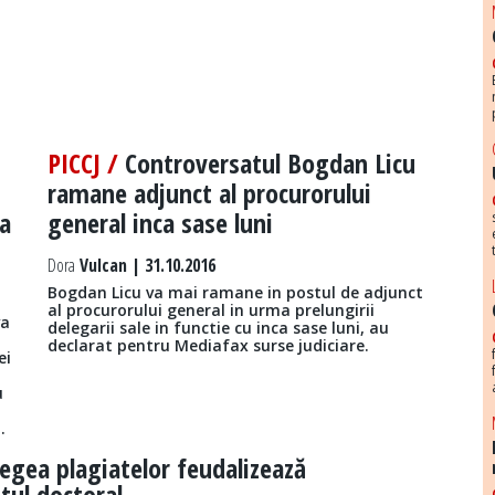
PICCJ /
Controversatul Bogdan Licu
ramane adjunct al procurorului
ea
general inca sase luni
Dora
Vulcan | 31.10.2016
Bogdan Licu va mai ramane in postul de adjunct
al procurorului general in urma prelungirii
va
delegarii sale in functie cu inca sase luni, au
declarat pentru Mediafax surse judiciare.
ei
u
.
egea plagiatelor feudalizează
tul doctoral