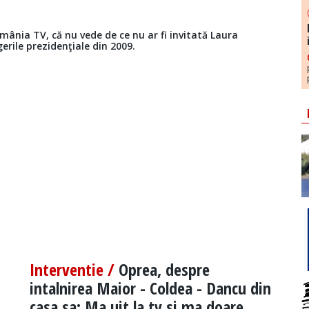
omânia TV, că nu vede de ce nu ar fi invitată Laura
erile prezidenţiale din 2009.
Interventie /
Oprea, despre
intalnirea Maior - Coldea - Dancu din
casa sa: Ma uit la tv si ma doare