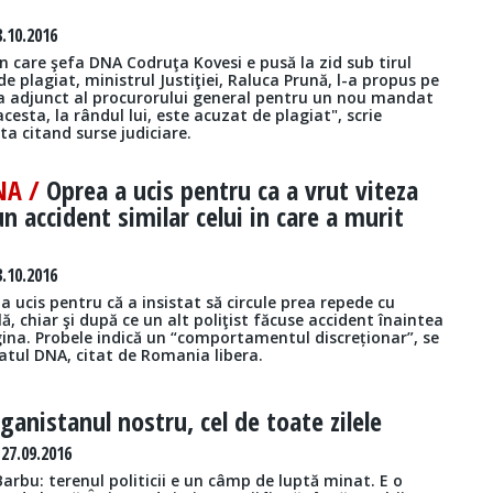
.10.2016
în care şefa DNA Codruţa Kovesi e pusă la zid sub tirul
de plagiat, ministrul Justiţiei, Raluca Prună, l-a propus pe
a adjunct al procurorului general pentru un nou mandat
acesta, la rândul lui, este acuzat de plagiat", scrie
a citand surse judiciare.
NA /
Oprea a ucis pentru ca a vrut viteza
n accident similar celui in care a murit
.10.2016
a ucis pentru că a insistat să circule prea repede cu
lă, chiar şi după ce un alt poliţist făcuse accident înaintea
gina. Probele indică un “comportamentul discreționar”, se
atul DNA, citat de Romania libera.
ganistanul nostru, cel de toate zilele
27.09.2016
arbu: terenul politicii e un câmp de luptă minat. E o