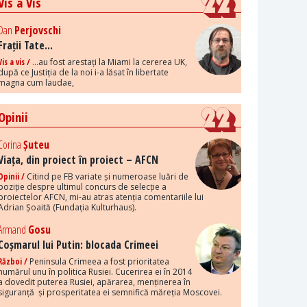
Vis a Vis
Dan
Perjovschi
Frații Tate...
Vis a vis /
...au fost arestați la Miami la cererea UK,
după ce Justiția de la noi i-a lăsat în libertate
magna cum laudae,
Opinii
Corina
Șuteu
Viața, din proiect în proiect – AFCN
Opinii /
Citind pe FB variate și numeroase luări de
poziție despre ultimul concurs de selecție a
proiectelor AFCN, mi-au atras atenția comentariile lui
Adrian Șoaită (Fundația Kulturhaus).
Armand
Gosu
Coșmarul lui Putin: blocada Crimeei
Război /
Peninsula Crimeea a fost prioritatea
numărul unu în politica Rusiei. Cucerirea ei în 2014
a dovedit puterea Rusiei, apărarea, menținerea în
siguranță și prosperitatea ei semnifică măreția Moscovei.