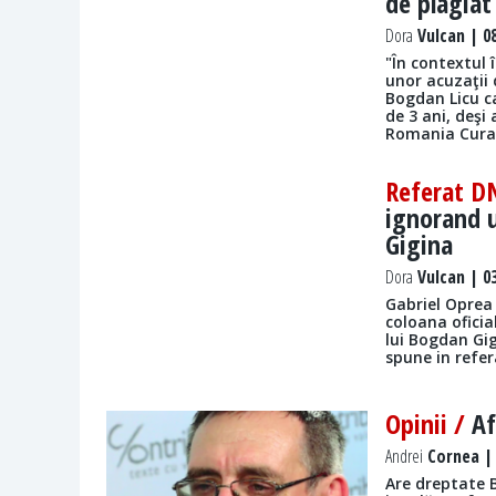
de plagiat
Dora
Vulcan | 08
"În contextul 
unor acuzaţii 
Bogdan Licu c
de 3 ani, deşi 
Romania Curat
Referat D
ignorand u
Gigina
Dora
Vulcan | 03
Gabriel Oprea 
coloana oficia
lui Bogdan Gi
spune in refer
Opinii /
Af
Andrei
Cornea | 
Are dreptate B