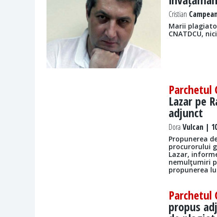
Cristian
Campeanu
Marii plagiato
CNATDCU, nici 
Parchetul 
Lazar pe R
adjunct
Dora
Vulcan | 10
Propunerea de
procurorului 
Lazar, informe
nemulţumiri p
propunerea lui
Parchetul 
propus adj