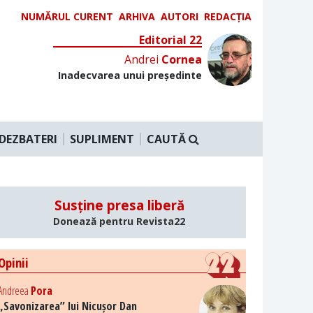
NUMĂRUL CURENT
ARHIVA
AUTORI
REDACȚIA
Editorial 22
Andrei
Cornea
Inadecvarea unui președinte
DEZBATERI
SUPLIMENT
CAUTĂ
Susține presa liberă
Donează pentru Revista22
Opinii
Andreea
Pora
„Savonizarea” lui Nicușor Dan