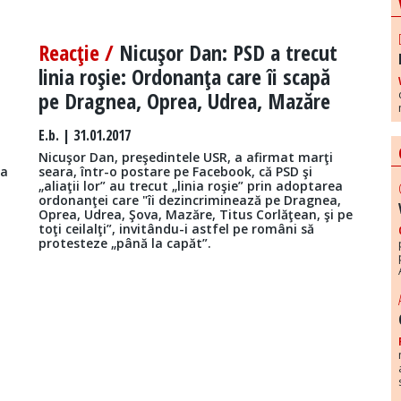
Reacţie /
Nicuşor Dan: PSD a trecut
linia roşie: Ordonanţa care îi scapă
pe Dragnea, Oprea, Udrea, Mazăre
E.b.
| 31.01.2017
Nicuşor Dan, preşedintele USR, a afirmat marţi
 a
seara, într-o postare pe Facebook, că PSD şi
„aliaţii lor” au trecut „linia roşie” prin adoptarea
ordonanţei care "îi dezincriminează pe Dragnea,
Oprea, Udrea, Şova, Mazăre, Titus Corlăţean, şi pe
toţi ceilalţi”, invitându-i astfel pe români să
protesteze „până la capăt”.