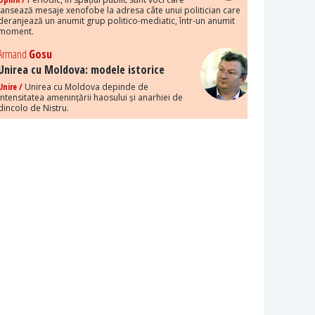
lansează mesaje xenofobe la adresa câte unui politician care
deranjează un anumit grup politico-mediatic, într-un anumit
moment.
Armand
Gosu
Unirea cu Moldova: modele istorice
Unire /
Unirea cu Moldova depinde de
intensitatea amenințării haosului și anarhiei de
dincolo de Nistru.