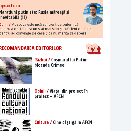
Ciprian
Cucu
Narațiuni putiniste: Rusia măreață și
inevitabilă (II)
Opinii /
Moscova este încă suficient de puternică
pentru a destabiliza un stat mai slab și suficient de abilă
pentru a-i convinge pe ceilalți că nu merită să-l apere.
RECOMANDAREA EDITORILOR
Război /
Coșmarul lui Putin:
blocada Crimeei
Opinii /
Viața, din proiect în
proiect – AFCN
Cultura /
Cine câștigă la AFCN