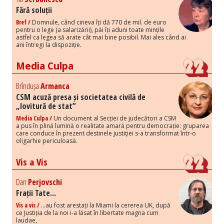
Fără soluții
Bref /
Domnule, când cineva îți dă 770 de mil. de euro
pentru o lege (a salarizării), păi îți aduni toate mințile
astfel ca legea să arate cât mai bine posibil. Mai ales când ai
ani întregi la dispoziție.
Media Culpa
Brîndușa
Armanca
CSM acuză presa și societatea civilă de
„lovitură de stat”
Media Culpa /
Un document al Secției de judecători a CSM
a pus în plină lumină o realitate amară pentru democrație: gruparea
care conduce în prezent destinele justiției s-a transformat într-o
oligarhie periculoasă.
Vis a Vis
Dan
Perjovschi
Frații Tate...
Vis a vis /
...au fost arestați la Miami la cererea UK, după
ce Justiția de la noi i-a lăsat în libertate magna cum
laudae,