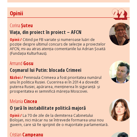
Opinii
Corina
Șuteu
Viața, din proiect în proiect – AFCN
Opinii /
Citind pe FB variate și numeroase luări de
poziție despre ultimul concurs de selecție a proiectelor
AFCN, mi-au atras atenția comentariile lui Adrian Șoaită
(Fundația Kulturhaus).
Armand
Gosu
Coșmarul lui Putin: blocada Crimeei
Război /
Peninsula Crimeea a fost prioritatea numărul
unu în politica Rusiei. Cucerirea ei în 2014 a dovedit
puterea Rusiei, apărarea, menținerea în siguranță și
prosperitatea ei semnifică măreția Moscovei.
Melania
Cincea
O țară în instabilitate politică majoră
Opinii /
La 70 de zile de la demiterea Cabinetului
Bolojan, nici măcar nu se întrevede formarea unui nou
guvern, care să fie sprijinit de o majoritate parlamentară.
Cristian
Campeanu