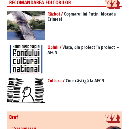
RECOMANDAREA EDITORILOR
Război /
Coșmarul lui Putin: blocada
Crimeei
Opinii /
Viața, din proiect în proiect –
AFCN
Cultura /
Cine câștigă la AFCN
Bref
Tia
Serbanescu