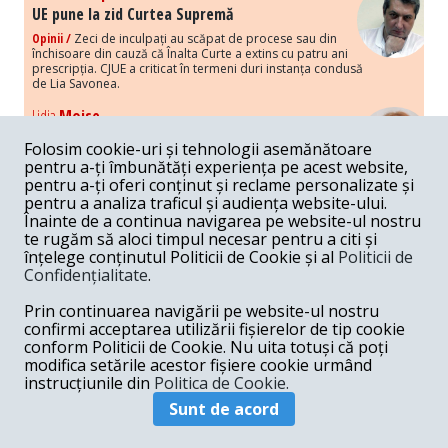
UE pune la zid Curtea Supremă
Opinii /
Zeci de inculpați au scăpat de procese sau din
închisoare din cauză că Înalta Curte a extins cu patru ani
prescripția. CJUE a criticat în termeni duri instanța condusă
de Lia Savonea.
Lidia
Moise
Costurile economice ale haosului politic
Folosim cookie-uri și tehnologii asemănătoare
Opinii /
Economia nu poate rezista cu retorica falsă a
pentru a-ți îmbunătăți experiența pe acest website,
susținerii intereselor poporului, care, de fapt, ascunde
pentru a-ți oferi conținut și reclame personalizate și
obsesia menținerii privilegiilor și a averilor unor caste.
pentru a analiza traficul și audiența website-ului.
Înainte de a continua navigarea pe website-ul nostru
Melania
Cincea
te rugăm să aloci timpul necesar pentru a citi și
Noi puseuri de xenofobie din partea românilor
înțelege conținutul Politicii de Cookie și al
Politicii de
„neaoși”
Confidențialitate
.
Opinii /
Periodic, în spațiul public sunt voci care lansează
mesaje xenofobe la adresa câte unui politician care deranjează un
Prin continuarea navigării pe website-ul nostru
anumit grup politico-mediatic, într-un anumit moment.
confirmi acceptarea utilizării fișierelor de tip cookie
conform Politicii de Cookie. Nu uita totuși că poți
Armand
Gosu
modifica setările acestor fișiere cookie urmând
Unirea cu Moldova: modele istorice
instrucțiunile din
Politica de Cookie.
Unire /
Unirea cu Moldova depinde de intensitatea
Sunt de acord
amenințării haosului și anarhiei de dincolo de Nistru.