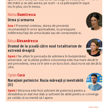
din mâini și se uită aiurea; pe scurt – e ca pătrunjelul în supă:
nici în plus, nici în minus.
Marina
Dumitrescu
Urma și urmarea
Eseu /
Prezentul continuu, starea de prezență
recomandată în orice spiritualitate, nu presupune
indiferența față de urma lăsată sau de consecințele ei.
Raluca
Alexandrescu
Drumul de la școală către noul totalitarism de
extremă dreaptă
Opinii /
Ne aflăm în perioada de admitere în învățământul
universitar, iar la științe politice concurența este mai mare decât în
anii precedenți, ceea ce în sine e un lucru bun, dacă nu te uiți decât la
cifre.
Ciprian
Cucu
Narațiuni putiniste: Rusia măreață și inevitabilă
(II)
Opinii /
Moscova este încă suficient de puternică pentru a
destabiliza un stat mai slab și suficient de abilă pentru a-i convinge
pe ceilalți că nu merită să-l apere.