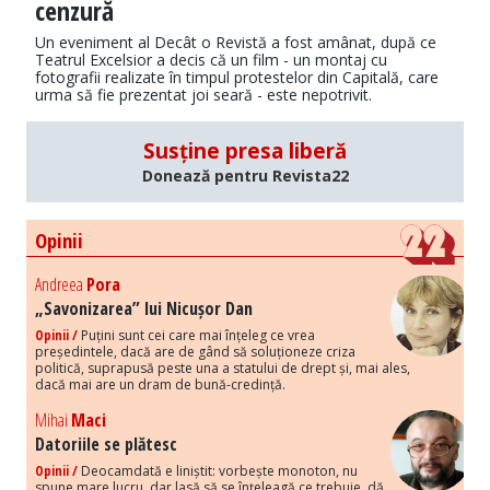
cenzură
Un eveniment al Decât o Revistă a fost amânat, după ce
Teatrul Excelsior a decis că un film - un montaj cu
fotografii realizate în timpul protestelor din Capitală, care
urma să fie prezentat joi seară - este nepotrivit.
Susține presa liberă
Donează pentru Revista22
Opinii
Andreea
Pora
„Savonizarea” lui Nicușor Dan
Opinii /
Puțini sunt cei care mai înțeleg ce vrea
președintele, dacă are de gând să soluționeze criza
politică, suprapusă peste una a statului de drept și, mai ales,
dacă mai are un dram de bună-credință.
Mihai
Maci
Datoriile se plătesc
Opinii /
Deocamdată e liniștit: vorbește monoton, nu
spune mare lucru, dar lasă să se înțeleagă ce trebuie, dă