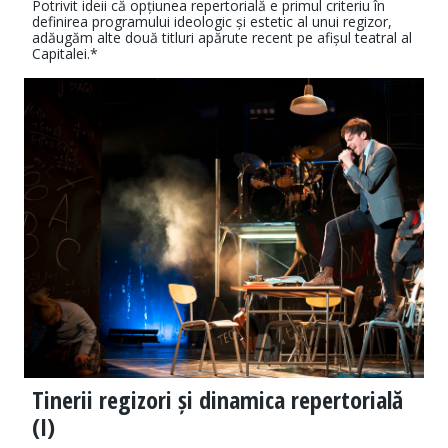
Potrivit ideii că opțiunea repertorială e primul criteriu în
definirea programului ideologic și estetic al unui regizor,
adăugăm alte două titluri apărute recent pe afișul teatral al
Capitalei.*
Tinerii regizori și dinamica repertorială
(I)