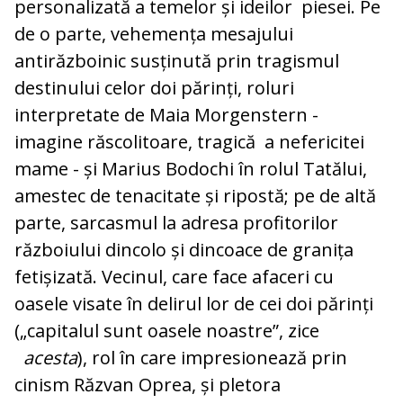
personalizată a temelor și ideilor piesei. Pe
de o parte, vehemența mesajului
antirăzboinic susținută prin tragismul
destinului celor doi părinți, roluri
interpretate de Maia Morgenstern -
imagine răscolitoare, tragică a nefericitei
mame - și Marius Bodochi în rolul Tatălui,
amestec de tenacitate și ripostă; pe de altă
parte, sarcasmul la adresa profitorilor
războiului dincolo și dincoace de granița
fetișizată. Vecinul, care face afaceri cu
oasele visate în delirul lor de cei doi părinți
(„capitalul sunt oasele noastre”, zice
acesta
), rol în care impresionează prin
cinism Răzvan Oprea, și pletora