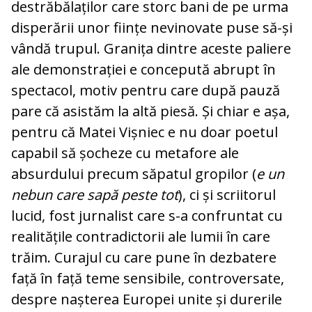
destrăbălaților care storc bani de pe urma
disperării unor ființe nevinovate puse să-și
vândă trupul. Granița dintre aceste paliere
ale demonstrației e concepută abrupt în
spectacol, motiv pentru care după pauză
pare că asistăm la altă piesă. Și chiar e așa,
pentru că Matei Vișniec e nu doar poetul
capabil să șocheze cu metafore ale
absurdului precum săpatul gropilor (
e un
nebun care sapă peste tot
), ci și scriitorul
lucid, fost jurnalist care s-a confruntat cu
realitățile contradictorii ale lumii în care
trăim. Curajul cu care pune în dezbatere
față în față teme sensibile, controversate,
despre nașterea Europei unite și durerile