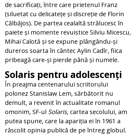
de sacrificați, între care prietenul Franz
(siluetat cu delicatețe și discreție de Florin
Călbăjos). De partea cealaltă strălucesc în
paiete și momente revuistice Silviu Micescu,
Mihai Calotă și se expune plângându-și
dureros soarta în cântec Aylin Cadîr, fiica
pribeagă care-și pierde până și numele.
Solaris pentru adolescenți
În preajma centenarului scriitorului
polonez Stanislaw Lem, sărbătorit nu
demult, a revenit în actualitate romanul
omonim, SF-ul
Solaris
, cartea secolului, am
putea spune, care la apariția ei în 1961 a
răscolit opinia publică de pe întreg globul.