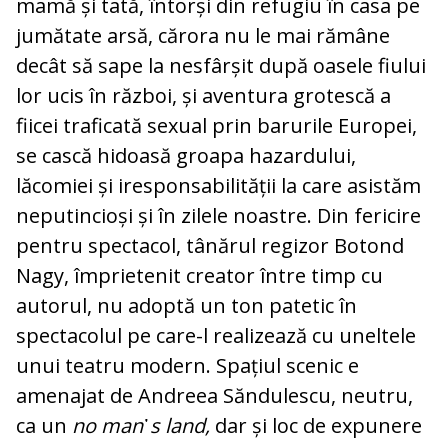
mamă și tată, întorși din refugiu în casa pe
jumătate arsă, cărora nu le mai rămâne
decât să sape la nesfârșit după oasele fiului
lor ucis în război, și aventura grotescă a
fiicei traficată sexual prin barurile Europei,
se cască hidoasă groapa hazardului,
lăcomiei și iresponsabilității la care asistăm
neputincioși și în zilele noastre. Din fericire
pentru spectacol, tânărul regizor Botond
Nagy, împrietenit creator între timp cu
autorul, nu adoptă un ton patetic în
spectacolul pe care-l realizează cu uneltele
unui teatru modern. Spațiul scenic e
amenajat de Andreea Săndulescu, neutru,
ca un
no man
᾽
s land,
dar și loc de expunere