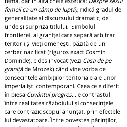
temă, dar în altă cheie estetică:
Despre sexul
femeii ca un câmp de luptă),
ridică gradul de
generalitate al discursului dramatic, de
unde și surpriza titlului. Simbolul
frontierei, al graniței care separă arbitrar
teritorii și vieți omenești, păzită de un
cerber nazificat (riguros exact Cosmin
Dominde), e des invocat (vezi
Casa de pe
graniță
de Mrozek) când vine vorba de
consecințele ambițiilor teritoriale ale unor
imperialiști contemporani. Ceea ce e diferit
în piesa
Cuvântul progres…
e contrastul
între realitatea războiului și consecințele
care contrazic scopul anunțat, prin efectele
lui devastatoare. Între povestea părinților,