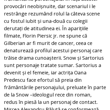
provocări neobișnuite, dar scenariul i le
restrânge rezumând rolul la câteva scene
cu fostul iubit și una-două cu colegii
derutați de atitudinea ei. În aparițiile
filmate, Florin Piersic jr. ne spune că
Gilberian ar fi murit de cancer, ceea ce
denaturează profilul acestui personaj care
trăise drama cunoașterii. Snow și Sartorius
sunt personaje tratate sumar. Sartorius a
devenit și el femeie, iar actrița Oana
Predescu face efortul să preia din
frământările personajului, preluate în parte
de la Snow –ideologul rece din roman,
redus în piesă la un personaj de contact.
Mircea Alexandru Băluță se conformează