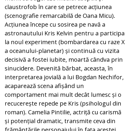
claustrofob în care se petrece acțiunea
(scenografie remarcabilă de Oana Micu).
Acțiunea începe cu sosirea pe navă a
astronautului Kris Kelvin pentru a participa
la noul experiment (bombardarea cu raze X
a oceanului-planetar) și continuă cu vizita
decisivă a fostei iubite, moartă cândva prin
sinucidere. Devenită bărbat, aceasta, în
interpretarea jovială a lui Bogdan Nechifor,
acaparează scena afișând un
comportament mai mult decât lumesc și o
recucerește repede pe Kris (psihologul din
roman). Camelia Pintilie, actriță cu carismă
și potențial dramatic, transmite ceva din
frământările personajului în fața acestei