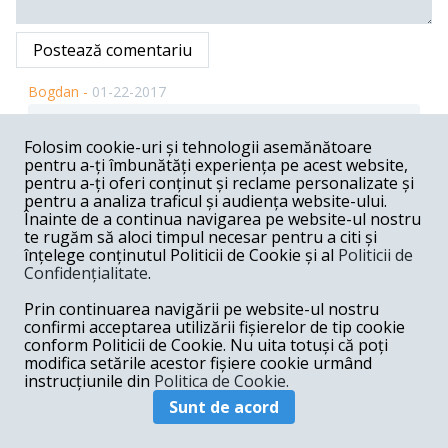
Postează comentariu
Bogdan -
01-22-2017
Dezincriminarea faptelor de corupție (până la prejudiciu
de 200. 000 lei și reclamate în maximum 6 luni) aruncă
Folosim cookie-uri și tehnologii asemănătoare
țara într-o anomie fără precedent, o cumplită
pentru a-ți îmbunătăți experiența pe acest website,
hetacombă socială: fiecare slujbaș al statului este lăsat
pentru a-ți oferi conținut și reclame personalizate și
să facă ce poftește, încălcând orice lege. Mai mult,
pentru a analiza traficul și audiența website-ului.
aparatul polițienesc poate comite samavolnicii cu privare
Înainte de a continua navigarea pe website-ul nostru
de liberate, așa cum i s-a făcut polițistului incomod
te rugăm să aloci timpul necesar pentru a citi și
Traian Berbeceanu. În fond, la orice percheziție
domiciliară ți se pot strecura, de către cei care „te
înțelege conținutul Politicii de Cookie și al
Politicii de
caută”, câteva fire de drog...
Confidențialitate
.
Răspunde
Prin continuarea navigării pe website-ul nostru
confirmi acceptarea utilizării fișierelor de tip cookie
george -
01-21-2017
conform Politicii de Cookie. Nu uita totuși că poți
modifica setările acestor fișiere cookie urmând
Este strigator la cer cata nesimtire,obraznicie,tupeu si
instrucțiunile din
Politica de Cookie.
indemanare calificata in a face pe fata atata rau
tarisoarei noastre,zace in atat de dotatele minti ale
Sunt de acord
guvernantilor nostri ! S-a incercat adoptarea ordonantei
DE URGENTA cu amnistia si gratierea DE BUN
AUGUR.Spuneti-mi si mie ,de unde ma atata urgenta?Ati