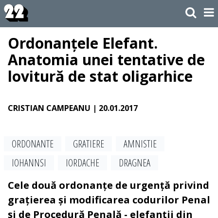
Ordonanțele Elefant.
Anatomia unei tentative de
lovitură de stat oligarhice
CRISTIAN CAMPEANU
| 20.01.2017
ORDONANTE
GRATIERE
AMNISTIE
IOHANNSI
IORDACHE
DRAGNEA
Cele două ordonanțe de urgență privind
grațierea și modificarea codurilor Penal
și de Procedură Penală - elefanții din