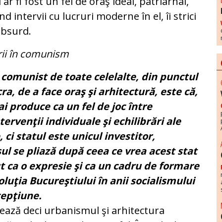
r fi fost un fel de oraş ideal, patriarhal,
d intervii cu lucruri moderne în el, îi strici
absurd.
urii în comunism
 comunist de toate celelalte, din punctul
a, de a face oraş şi arhitectură, este că,
i produce ca un fel de joc între
tervenţii individuale şi echilibrări ale
 ci statul este unicul investitor,
ul se pliază după ceea ce vrea acest stat
ut ca o expresie şi ca un cadru de formare
oluţia Bucureştiului în anii socialismului
cepţiune.
zează deci urbanismul şi arhitectura