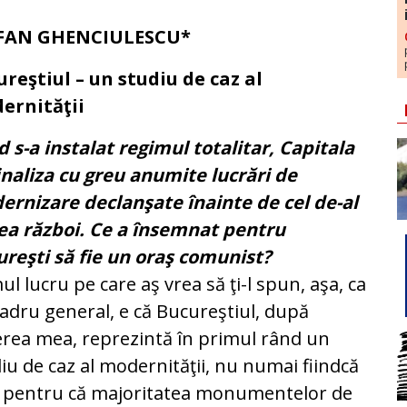
FAN GHENCIULESCU*
reştiul – un studiu de caz al
ernităţii
 s-a instalat regimul totalitar, Capitala
finaliza cu greu anumite lucrări de
rnizare declanşate înainte de cel de-al
ea război. Ce a însemnat pentru
reşti să fie un oraş comunist?
ul lucru pe care aş vrea să ţi-l spun, aşa, ca
adru general, e că Bucureştiul, după
rea mea, reprezintă în primul rând un
iu de caz al modernităţii, nu numai fiindcă
şi pentru că majoritatea monumentelor de