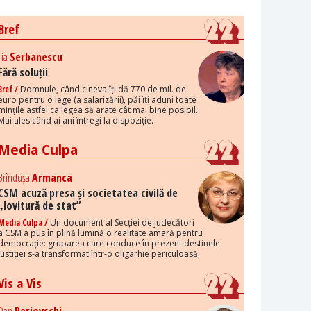
Bref
Tia
Serbanescu
Fără soluții
Bref /
Domnule, când cineva îți dă 770 de mil. de
euro pentru o lege (a salarizării), păi îți aduni toate
mințile astfel ca legea să arate cât mai bine posibil.
Mai ales când ai ani întregi la dispoziție.
Media Culpa
Brîndușa
Armanca
CSM acuză presa și societatea civilă de
„lovitură de stat”
Media Culpa /
Un document al Secției de judecători
a CSM a pus în plină lumină o realitate amară pentru
democrație: gruparea care conduce în prezent destinele
justiției s-a transformat într-o oligarhie periculoasă.
Vis a Vis