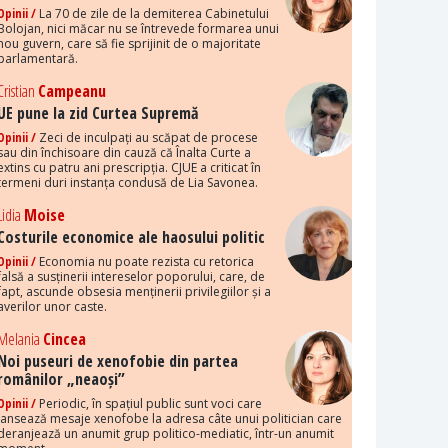
Opinii /
La 70 de zile de la demiterea Cabinetului
Bolojan, nici măcar nu se întrevede formarea unui
nou guvern, care să fie sprijinit de o majoritate
parlamentară.
Cristian
Campeanu
UE pune la zid Curtea Supremă
Opinii /
Zeci de inculpați au scăpat de procese
sau din închisoare din cauză că Înalta Curte a
extins cu patru ani prescripția. CJUE a criticat în
termeni duri instanța condusă de Lia Savonea.
Lidia
Moise
Costurile economice ale haosului politic
Opinii /
Economia nu poate rezista cu retorica
falsă a susținerii intereselor poporului, care, de
fapt, ascunde obsesia menținerii privilegiilor și a
averilor unor caste.
Melania
Cincea
Noi puseuri de xenofobie din partea
românilor „neaoși”
Opinii /
Periodic, în spațiul public sunt voci care
lansează mesaje xenofobe la adresa câte unui politician care
deranjează un anumit grup politico-mediatic, într-un anumit