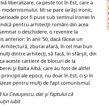
ă liberalizare, ca peste tot în Est, care a
a modernismului. Mi se pare iarăşi ironic,
i perioade pot fi puse sub semnul ironiei în
iindcă pentru arhitecţii români din acea
nsemnat o deschidere, o revenire la
 anterior: în anii ’50, dacă făceai un
 Arhitectură, zburai afară, în cel mai bun
ulţi dintre arhitecţi, să facă, în sfârşit, din
 ca aceste cartiere de blocuri de la
ei şi Balta Albă, care au fost de altfel
incipii ale epocii, nu doar în Est, ci şi în
lizeze pentru mulţi de fapt comunismul.
 lui Ceauşescu, dar şi faptului că
uţin iubit