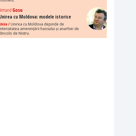
moment.
Armand
Gosu
Unirea cu Moldova: modele istorice
Unire /
Unirea cu Moldova depinde de
intensitatea amenințării haosului și anarhiei de
dincolo de Nistru.