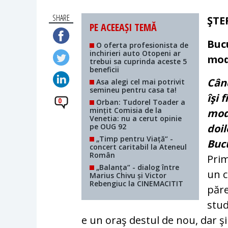
SHARE
ŞTE
PE ACEEAȘI TEMĂ
Bucu
O oferta profesionista de
inchirieri auto Otopeni ar
mod
trebui sa cuprinda aceste 5
beneficii
Când
Asa alegi cel mai potrivit
semineu pentru casa ta!
îşi 
0
Orban: Tudorel Toader a
mințit Comisia de la
mode
Venetia: nu a cerut opinie
pe OUG 92
doil
„Timp pentru Viață“ -
Bucu
concert caritabil la Ateneul
Român
Prim
„Balanța“ - dialog între
un c
Marius Chivu și Victor
Rebengiuc la CINEMACITIT
păre
stud
e un oraş destul de nou, dar 