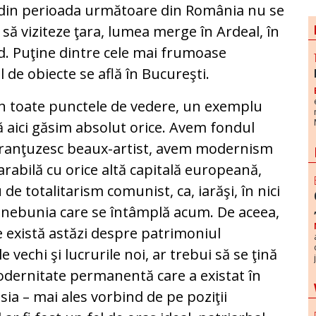
 din perioada următoare din România nu se
 să viziteze ţara, lumea merge în Ardeal, în
. Puţine dintre cele mai frumoase
l de obiecte se află în Bucureşti.
in toate punctele de vedere, un exemplu
 aici găsim absolut orice. Avem fondul
 franţuzesc beaux-artist, avem modernism
arabilă cu orice altă capitală europeană,
de totalitarism comunist, ca, iarăşi, în nici
şi nebunia care se întâmplă acum. De aceea,
re există astăzi despre patrimoniul
e vechi şi lucrurile noi, ar trebui să se ţină
odernitate permanentă care a existat în
ia – mai ales vorbind de pe poziţii