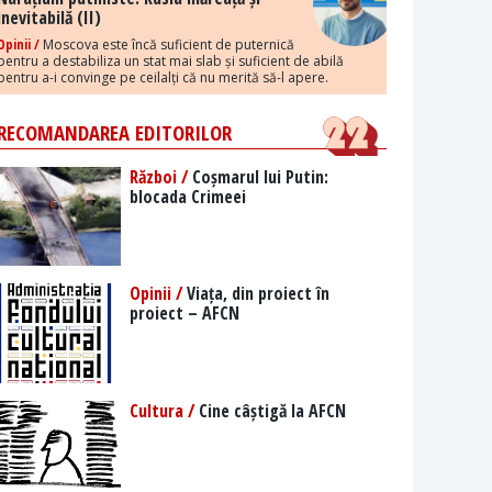
inevitabilă (II)
Opinii /
Moscova este încă suficient de puternică
pentru a destabiliza un stat mai slab și suficient de abilă
pentru a-i convinge pe ceilalți că nu merită să-l apere.
RECOMANDAREA EDITORILOR
Război /
Coșmarul lui Putin:
blocada Crimeei
Opinii /
Viața, din proiect în
proiect – AFCN
Cultura /
Cine câștigă la AFCN