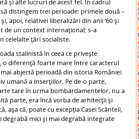
ară şi alte lucruri de acest fel. În cadrul
m să distingem trei perioade: primele două –
, apoi, relativei liberalizări din anii ’60 şi
pt de un context internaţional; s-a
 celelalte ţări socialiste.
ada stalinistă în ceea ce priveşte
, o diferenţă foarte mare între caracterul
a mai abjectă perioadă din istoria României
ativ umană a inserţiilor. Pe de-o parte,
foarte tare în urma bombardamentelor, nu a
ltă parte, era încă vorba de arhitecţii şi
ă, aşa că, poate cu excepţia Casei Scânteii,
ai degrabă mici şi mai degrabă integrate