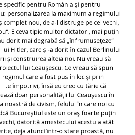
arte specific pentru România şi pentru
cu: personalizarea la maximum a regimului
ş complet nou, de a-l distruge pe cel vechi,
“. E ceva tipic multor dictatori, mai puţin
re au dorit mai degrabă să „înfrumuseţeze“
lui Hitler, care şi-a dorit în cazul Berlinului
ii şi construirea alteia noi. Nu vreau să
oiectul lui Ceauşescu. Ce vreau să spun
n regimul care a fost pus în loc şi prin
 i te împotrivi, însă eu cred cu tărie că
ează doar personalităţii lui Ceauşescu în
psa noastră de civism, felului în care noi cu
indcă Bucureştiul este un oraş foarte puţin
 vechi, datorită amestecului acestuia atât
ferite, deja atunci într-o stare proastă, nu