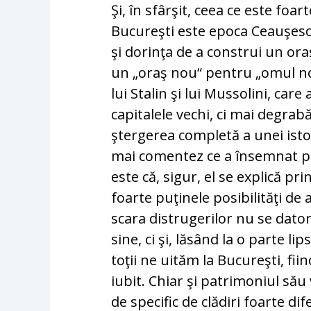
Şi, în sfârşit, ceea ce este fo
Bucureşti este epoca Ceauşes
şi dorinţa de a construi un ora
un „oraş nou“ pentru „omul nou
lui Stalin şi lui Mussolini, ca
capitalele vechi, ci mai degrabă 
ştergerea completă a unei istor
mai comentez ce a însemnat pr
este că, sigur, el se explică pri
foarte puţinele posibilităţi de a
scara distrugerilor nu se dator
sine, ci şi, lăsând la o parte li
toţii ne uităm la Bucureşti, fi
iubit. Chiar şi patrimoniul său
de specific de clădiri foarte di