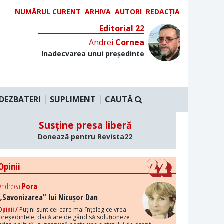
NUMĂRUL CURENT
ARHIVA
AUTORI
REDACȚIA
Editorial 22
Andrei
Cornea
Inadecvarea unui președinte
DEZBATERI
SUPLIMENT
CAUTĂ
Susține presa liberă
Donează pentru Revista22
Opinii
Andreea
Pora
„Savonizarea” lui Nicușor Dan
Opinii /
Puțini sunt cei care mai înțeleg ce vrea
președintele, dacă are de gând să soluționeze