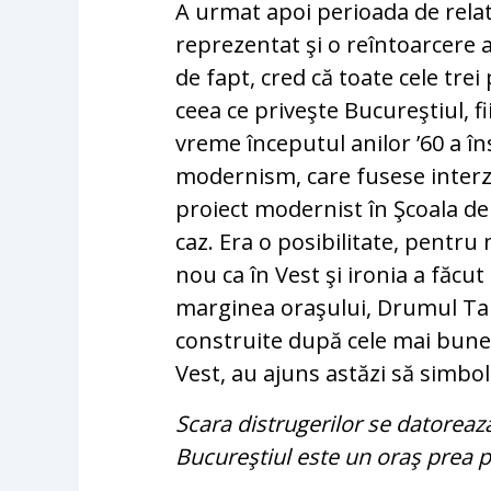
A urmat apoi perioada de relativ
reprezentat şi o reîntoarcere 
de fapt, cred că toate cele tre
ceea ce priveşte Bucureştiul, f
vreme începutul anilor ’60 a î
modernism, care fusese interzis
proiect modernist în Şcoala de
caz. Era o posibilitate, pentru m
nou ca în Vest şi ironia a făcut
marginea oraşului, Drumul Taber
construite după cele mai bune pr
Vest, au ajuns astăzi să simbo
Scara distrugerilor se datorează
Bucureştiul este un oraş prea p