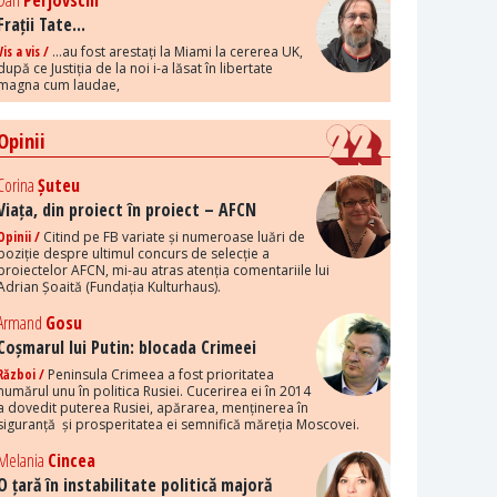
Dan
Perjovschi
Frații Tate...
Vis a vis /
...au fost arestați la Miami la cererea UK,
după ce Justiția de la noi i-a lăsat în libertate
magna cum laudae,
Opinii
Corina
Șuteu
Viața, din proiect în proiect – AFCN
Opinii /
Citind pe FB variate și numeroase luări de
poziție despre ultimul concurs de selecție a
proiectelor AFCN, mi-au atras atenția comentariile lui
Adrian Șoaită (Fundația Kulturhaus).
Armand
Gosu
Coșmarul lui Putin: blocada Crimeei
Război /
Peninsula Crimeea a fost prioritatea
numărul unu în politica Rusiei. Cucerirea ei în 2014
a dovedit puterea Rusiei, apărarea, menținerea în
siguranță și prosperitatea ei semnifică măreția Moscovei.
Melania
Cincea
O țară în instabilitate politică majoră