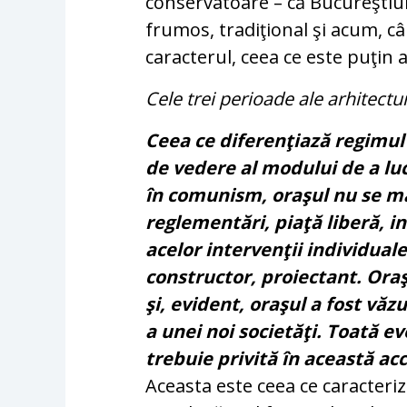
conservatoare – că Bucureştiul a
frumos, tradiţional şi acum, cân
caracterul, ceea ce este puţin 
Cele trei perioade ale arhitect
Ceea ce diferenţiază regimul
de vedere al modului de a lucr
în comunism, oraşul nu se ma
reglementări, piaţă liberă, in
acelor intervenţii individuale,
constructor, proiectant. Oraş
şi, evident, oraşul a fost văz
a unei noi societăţi. Toată ev
trebuie privită în această ac
Aceasta este ceea ce caracteri