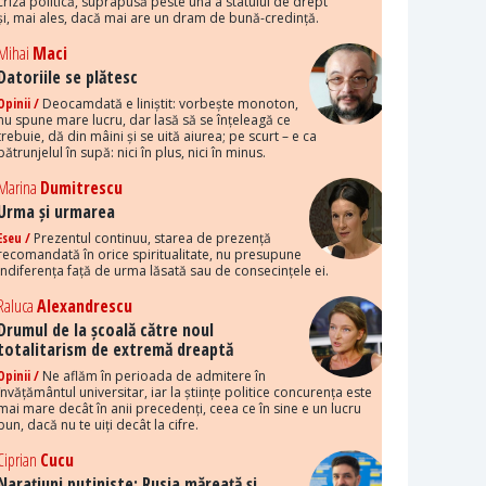
criza politică, suprapusă peste una a statului de drept
și, mai ales, dacă mai are un dram de bună-credință.
Mihai
Maci
Datoriile se plătesc
Opinii /
Deocamdată e liniștit: vorbește monoton,
nu spune mare lucru, dar lasă să se înțeleagă ce
trebuie, dă din mâini și se uită aiurea; pe scurt – e ca
pătrunjelul în supă: nici în plus, nici în minus.
Marina
Dumitrescu
Urma și urmarea
Eseu /
Prezentul continuu, starea de prezență
recomandată în orice spiritualitate, nu presupune
indiferența față de urma lăsată sau de consecințele ei.
Raluca
Alexandrescu
Drumul de la școală către noul
totalitarism de extremă dreaptă
Opinii /
Ne aflăm în perioada de admitere în
învățământul universitar, iar la științe politice concurența este
mai mare decât în anii precedenți, ceea ce în sine e un lucru
bun, dacă nu te uiți decât la cifre.
Ciprian
Cucu
Narațiuni putiniste: Rusia măreață și