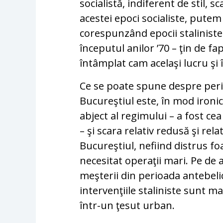
socialistă, indiferent de stil, sc
acestei epoci socialiste, pute
corespunzând epocii staliniste şi
începutul anilor ’70 – ţin de fa
întâmplat cam acelaşi lucru şi în
Ce se poate spune despre perio
Bucureştiul este, în mod ironic
abject al regimului – a fost ce
– şi scara relativ redusă şi rel
Bucureştiul, nefiind distrus 
necesitat operaţii mari. Pe de a
meşterii din perioada antebelic
intervenţiile staliniste sunt m
într-un ţesut urban.