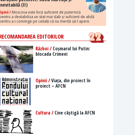
inevitabilă (II)
Opinii /
Moscova este încă suficient de puternică
pentru a destabiliza un stat mai slab și suficient de abilă
pentru a-i convinge pe ceilalți că nu merită să-l apere.
RECOMANDAREA EDITORILOR
Război /
Coșmarul lui Putin:
blocada Crimeei
Opinii /
Viața, din proiect în
proiect – AFCN
Cultura /
Cine câștigă la AFCN