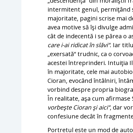
„descendenţa“ din mo­ra­liştii fr
intermitent genul, permiţând să
majoritate, pagini scrise mai 
avea motive să îşi divulge adm
cât de indecentă i se părea o a
care i-ai ridicat în slăvi“
. Iar tit
„exersată“ trudnic, ca o corvoa
acestei întreprinderi. Intuiţia 
în majoritate, cele mai autobi
Cio­ran, evocând întâlniri, întâ
vorbind de­spre propria biogra
În realitate, aşa cum afirmas
vorbeşte Cioran şi aici“
, dar vo
confesiune decât în fragmentel
Portretul este un mod de auto­pr