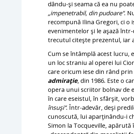
dându-şi seama că ea nu poate f
„impenetrabil, din pudoare“
. N
recom­pu­­nă Ilina Gregori, ci o
evenimentelor şi le aşază într-o
trecutul citeşte pre­zentul, iar
Cum se întâmplă acest lucru, ex
un loc straniu al operei lui Cio
care ori­cum iese din rând prin
admiraţie
, din 1986. Este o ca
opera unui scriitor bolnav de
în care eseistul, în sfâr­şit, vo
însuşi“
. Într-adevăr, deşi predi
cunoscută, lui aparţinându-i c
Simon la Tocqueville, apărută î