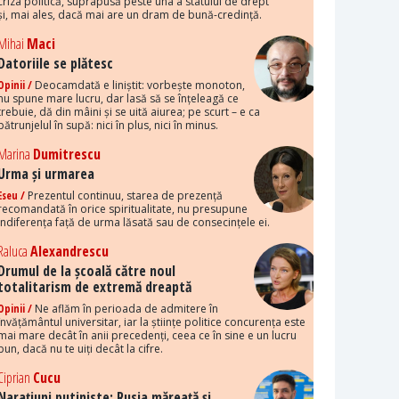
criza politică, suprapusă peste una a statului de drept
și, mai ales, dacă mai are un dram de bună-credință.
Mihai
Maci
Datoriile se plătesc
Opinii /
Deocamdată e liniștit: vorbește monoton,
nu spune mare lucru, dar lasă să se înțeleagă ce
trebuie, dă din mâini și se uită aiurea; pe scurt – e ca
pătrunjelul în supă: nici în plus, nici în minus.
Marina
Dumitrescu
Urma și urmarea
Eseu /
Prezentul continuu, starea de prezență
recomandată în orice spiritualitate, nu presupune
indiferența față de urma lăsată sau de consecințele ei.
Raluca
Alexandrescu
Drumul de la școală către noul
totalitarism de extremă dreaptă
Opinii /
Ne aflăm în perioada de admitere în
învățământul universitar, iar la științe politice concurența este
mai mare decât în anii precedenți, ceea ce în sine e un lucru
bun, dacă nu te uiți decât la cifre.
Ciprian
Cucu
Narațiuni putiniste: Rusia măreață și