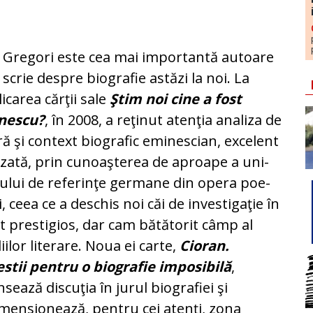
a Gregori este cea mai importantă au­toare
 scrie despre biografie astăzi la noi. La
icarea cărţii sale
Ştim noi cine a fost
nescu?
, în 2008, a reţinut atenţia analiza de
ă şi context bio­gra­fic eminescian, excelent
izată, prin cunoaşterea de aproape a uni­
su­lui de referinţe germane din opera poe­
i, ceea ce a deschis noi căi de inves­ti­ga­­ţie în
t prestigios, dar cam bătătorit câmp al
iilor literare. Noua ei carte,
Cioran.
stii pentru o biografie im­posi­bi­lă
,
nsează discuţia în jurul biogra­fi­ei şi
mensionează, pentru cei atenţi, zona