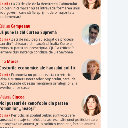
Opinii /
La 70 de zile de la demiterea Cabinetului
Bolojan, nici măcar nu se întrevede formarea unui
nou guvern, care să fie sprijinit de o majoritate
parlamentară.
Cristian
Campeanu
UE pune la zid Curtea Supremă
Opinii /
Zeci de inculpați au scăpat de procese
sau din închisoare din cauză că Înalta Curte a
extins cu patru ani prescripția. CJUE a criticat în
termeni duri instanța condusă de Lia Savonea.
Lidia
Moise
Costurile economice ale haosului politic
Opinii /
Economia nu poate rezista cu retorica
falsă a susținerii intereselor poporului, care, de
fapt, ascunde obsesia menținerii privilegiilor și a
averilor unor caste.
Melania
Cincea
Noi puseuri de xenofobie din partea
românilor „neaoși”
Opinii /
Periodic, în spațiul public sunt voci care
lansează mesaje xenofobe la adresa câte unui politician care
deranjează un anumit grup politico-mediatic, într-un anumit