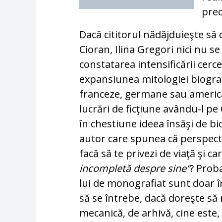
preo
Dacă cititorul nădăjduieşte să c
Cioran, Ilina Gregori nici nu s
constatarea inten­si­fi­cării ce
expansiunea mitologiei biograf
fran­ceze, germane sau america
lucrări de ficţiune avându-l pe
în chestiune ideea însăşi de biog
autor care spu­nea că perspect
facă să te privezi de viaţă şi ca
incompletă despre sine“
? Pro­b
lui de monografiat sunt doar în
să se întrebe, dacă doreşte să
mecanică, de ar­hi­vă, cine este