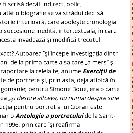
i scrisă decât indirect, oblic,
u atât o bio­grafie se va strădui deci să
 istorie interioară, care aboleşte cronologia
 succesiune inedită, in­ter­textuală, în care
 acesta invadează şi modifică trecutul.
act? Au­toarea îşi începe investigaţia dintr-
ran, de la pri­ma carte a sa care „a mers“ şi
 raportare la cele­lalte, anume
Exerciţii de
rte de portrete şi, prin asta, deja atipică în
 egomanie; pentru Simone Boué, era o carte
rbea
„şi despre altceva, nu numai despre sine
lecţia pentru portret a lui Cioran este
hiar o
Antologie a portretului
de la Saint-
n 1996, prin care îşi reafirma