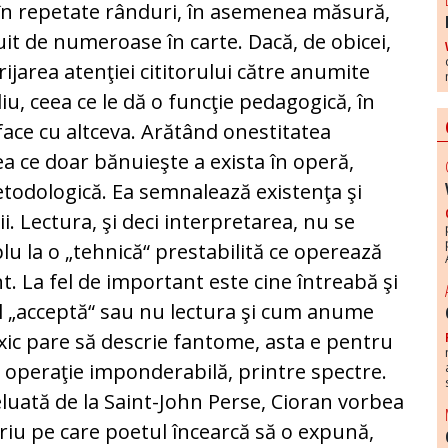
e în repetate rânduri, în asemenea mă­sură,
uit de numeroase în carte. Dacă, de obi­cei,
i­ja­rea atenţiei cititorului către anumite
iu, ceea ce le dă o funcţie pedagogică, în
face cu altceva. Arătând onestitatea
ea ce doar bănuieşte a exista în operă,
­to­dologică. Ea semnalează existenţa şi
i. Lec­tura, şi deci interpretarea, nu se
lu la o „tehnică“ prestabilită ce operează
. La fel de important este cine întreabă şi
ul „acceptă“ sau nu lectura şi cum anume
xic pare să descrie fantome, asta e pen­tru
ope­ra­ţie imponderabilă, printre spectre.
eluată de la Saint-John Perse, Cioran vorbea
iu pe care poetul încearcă să o expună,