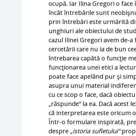
ocupă. Iar Ilina Gregori o fac
încât întrebările sunt neo­biş­n
prin întrebări este urmărită dir
unghiuri ale obiectului de stud
cazul Ilinei Gregori avem de-a 
cercetării care nu ia de bun ce
întrebarea capătă o funcţie me
funcţionarea unei etici a lecturi
poate face apelând pur şi simp
asupra unui material indiferent
cu ce scop o face, dacă obiect
„răspunde“ la ea. Dacă acest le
că interpretarea este oricum o 
Într-o formulare inspirată, pr
despre
„istoria sufletului“
propr