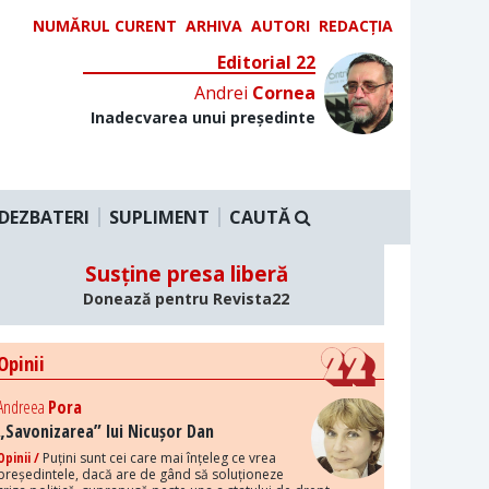
NUMĂRUL CURENT
ARHIVA
AUTORI
REDACȚIA
Editorial 22
Andrei
Cornea
Inadecvarea unui președinte
DEZBATERI
SUPLIMENT
CAUTĂ
Susține presa liberă
Donează pentru Revista22
Opinii
Andreea
Pora
„Savonizarea” lui Nicușor Dan
Opinii /
Puțini sunt cei care mai înțeleg ce vrea
președintele, dacă are de gând să soluționeze