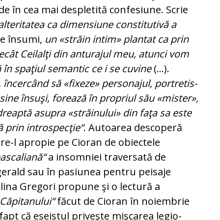
de în cea mai despletită confesiune. Scrie
teritatea ca di­mensiune constitutivă a
e însumi,
un «străin in­tim» plantat ca prin
cât Ceilalţi din anturajul meu, atunci vom
ă în spaţiul semantic ce i se cu­vi­ne
(...).
 în­cercând să «fixeze» personajul, por­tre­tis­
 sine însuşi, forează în propriul său «mister»,
reaptă asupra «străinului» din faţa sa este
rin intros­pec­ţie“
. Autoarea descoperă
are-l apropie pe Cioran de obiectele
pascaliană“
a insomniei traversată de
gerald sau în pasiunea pentru peisaje
lina Gregori pro­pune şi o lectură a
 Căpitanului“
făcut de Cioran în noiembrie
fapt că eseistul priveşte mişcarea le­gio­