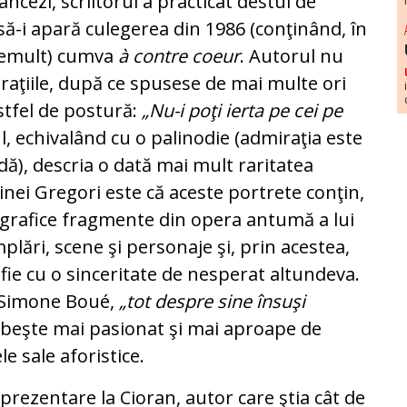
ancezi, scriitorul a practicat destul de
-i apară culegerea din 1986 (con­ţi­nând, în
de­mult) cumva
à contre coeur
. Autorul nu
iraţiile, după ce spusese de mai multe ori
stfel de postură:
„Nu-i poţi ierta pe cei pe
lul, echivalând cu o pa­li­no­die (admiraţia este
dă), descria o dată mai mult ra­ritatea
Ilinei Gregori este că aceste portrete con­ţin,
ografice fragmente din opera antumă a lui
mplări, scene şi personaje şi, prin acestea,
fie cu o sinceritate de nesperat altundeva.
e Simone Boué,
„tot despre sine însuşi
rbeşte mai pasionat şi mai aproape de
e sale aforistice.
e­zen­ta­re la Cioran, autor care ştia cât de