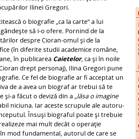
cupărilor Ilinei Gregori.
itească o biografie „ca la carte“ a lui
e gândeşte să i-o ofere. Pornind de la
rcetărilor despre Cioran-omul şi de la
ice (în diferite studii academice române,
ne, în pu­bli­carea
Caietelor
, ca şi în noile
 Cioran drept per­so­naj), Ilina Gregori pune
rafie. Ce fel de bio­gra­fie ar fi acceptat un
iva de a avea un biograf ar trebui să te
re şi-a făcut o deviză din a
„lăsa o ima­gine
a­bil niciuna. Iar aceste scrupule ale auto­ru­
cepu­tul. Însuşi biograful poate şi trebuie
 realizeze mai mult decât o operaţie
, în mod fundamental, au­to­rul de care se