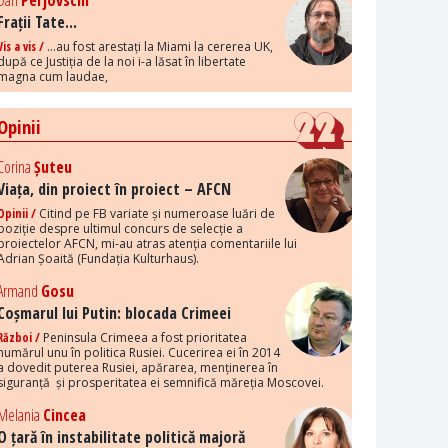
Dan
Perjovschi
Frații Tate...
Vis a vis /
...au fost arestați la Miami la cererea UK,
după ce Justiția de la noi i-a lăsat în libertate
magna cum laudae,
Opinii
Corina
Șuteu
Viața, din proiect în proiect – AFCN
Opinii /
Citind pe FB variate și numeroase luări de
poziție despre ultimul concurs de selecție a
proiectelor AFCN, mi-au atras atenția comentariile lui
Adrian Șoaită (Fundația Kulturhaus).
Armand
Gosu
Coșmarul lui Putin: blocada Crimeei
Război /
Peninsula Crimeea a fost prioritatea
numărul unu în politica Rusiei. Cucerirea ei în 2014
a dovedit puterea Rusiei, apărarea, menținerea în
siguranță și prosperitatea ei semnifică măreția Moscovei.
Melania
Cincea
O țară în instabilitate politică majoră