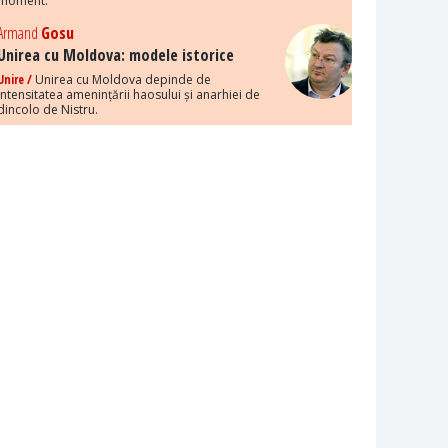
moment.
Armand
Gosu
Unirea cu Moldova: modele istorice
Unire /
Unirea cu Moldova depinde de
intensitatea amenințării haosului și anarhiei de
dincolo de Nistru.