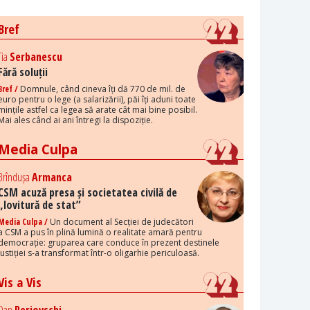
Bref
Tia
Serbanescu
Fără soluții
Bref /
Domnule, când cineva îți dă 770 de mil. de
euro pentru o lege (a salarizării), păi îți aduni toate
mințile astfel ca legea să arate cât mai bine posibil.
Mai ales când ai ani întregi la dispoziție.
Media Culpa
Brîndușa
Armanca
CSM acuză presa și societatea civilă de
„lovitură de stat”
Media Culpa /
Un document al Secției de judecători
a CSM a pus în plină lumină o realitate amară pentru
democrație: gruparea care conduce în prezent destinele
justiției s-a transformat într-o oligarhie periculoasă.
Vis a Vis