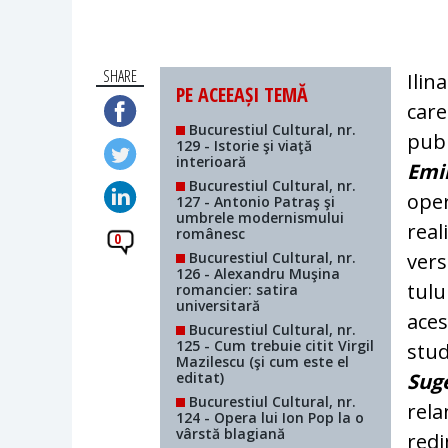
SHARE
Ilin
PE ACEEAȘI TEMĂ
care
Bucurestiul Cultural, nr.
publ
129 - Istorie şi viaţă
interioară
Emi
Bucurestiul Cultural, nr.
oper
127 - Antonio Patraş şi
umbrele modernismului
real
românesc
0
Bucurestiul Cultural, nr.
ver­
126 - Alexandru Muşina
tu­lu
romancier: satira
universitară
aces
Bucurestiul Cultural, nr.
125 - Cum trebuie citit Virgil
stud
Mazilescu (şi cum este el
editat)
Suge
Bucurestiul Cultural, nr.
rela
124 - Opera lui Ion Pop la o
vârstă blagiană
redi