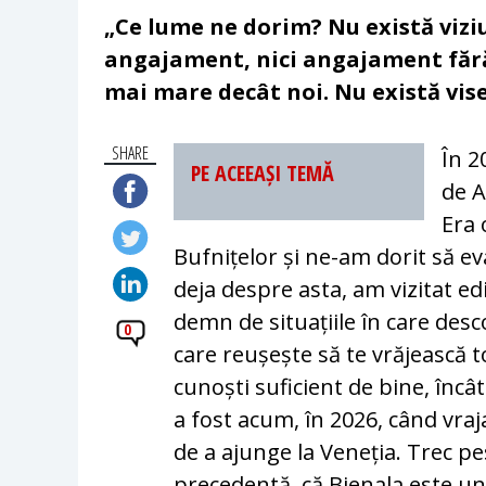
„Ce lume ne dorim? Nu există viziun
angajament, nici angajament fără
mai mare decât noi. Nu există vise
SHARE
În 2
PE ACEEAȘI TEMĂ
de A
Era 
Bufnițelor și ne-am dorit să e
deja despre asta, am vizitat ed
demn de situațiile în care des
0
care reușește să te vrăjească t
cunoști suficient de bine, încâ
a fost acum, în 2026, când vra
de a ajunge la Veneția. Trec pe
precedentă, că Bienala este un 