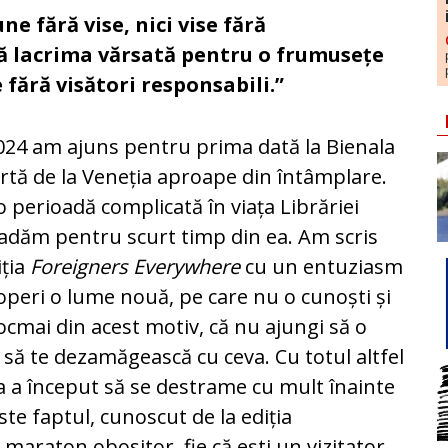
e fără vise, nici vise fără
 lacrima vărsată pentru o frumusețe
 fără visători responsabili.”
024 am ajuns pentru prima dată la Bienala
rtă de la Veneția aproape din întâmplare.
o perioadă complicată în viața Librăriei
vadăm pentru scurt timp din ea. Am scris
iția
Foreigners Everywhere
cu un entuziasm
coperi o lume nouă, pe care nu o cunoști și
ocmai din acest motiv, că nu ajungi să o
t să te dezamăgească cu ceva. Cu totul altfel
ja a început să se destrame cu mult înainte
ste faptul, cunoscut de la ediția
maraton obositor, fie că ești un vizitator