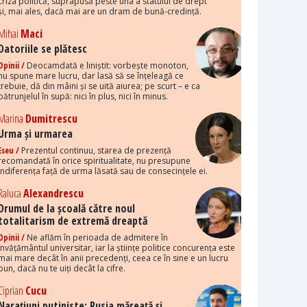
criza politică, suprapusă peste una a statului de drept
și, mai ales, dacă mai are un dram de bună-credință.
Mihai
Maci
Datoriile se plătesc
Opinii /
Deocamdată e liniștit: vorbește monoton,
nu spune mare lucru, dar lasă să se înțeleagă ce
trebuie, dă din mâini și se uită aiurea; pe scurt – e ca
pătrunjelul în supă: nici în plus, nici în minus.
Marina
Dumitrescu
Urma și urmarea
Eseu /
Prezentul continuu, starea de prezență
recomandată în orice spiritualitate, nu presupune
indiferența față de urma lăsată sau de consecințele ei.
Raluca
Alexandrescu
Drumul de la școală către noul
totalitarism de extremă dreaptă
Opinii /
Ne aflăm în perioada de admitere în
învățământul universitar, iar la științe politice concurența este
mai mare decât în anii precedenți, ceea ce în sine e un lucru
bun, dacă nu te uiți decât la cifre.
Ciprian
Cucu
Narațiuni putiniste: Rusia măreață și