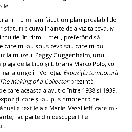
bile.
i ani, nu mi‑am făcut un plan prealabil de
r sfaturile cuiva înainte de a vizita ceva. M-
 intuiție, în ritmul meu, preferând să
le care mi-au spus ceva sau care m-au
igur la muzeul Peggy Guggenheim, unul
ă plaja de la Lido și Librăria Marco Polo, voi
i mai ajunge în Veneția.
Expoziția temporară
he Making of a Collector
prezintă
 pe care aceasta a avut-o între 1938 și 1939,
expoziții care și-au pus amprenta pe
ăpușile textile ale Mariei Vassilieff, care mi-
nte, fac parte din descoperirile
i.