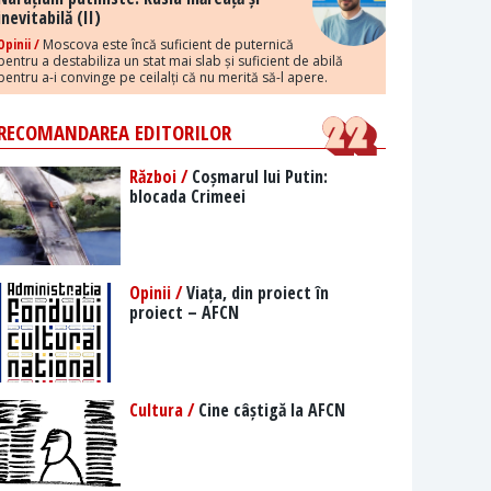
inevitabilă (II)
Opinii /
Moscova este încă suficient de puternică
pentru a destabiliza un stat mai slab și suficient de abilă
pentru a-i convinge pe ceilalți că nu merită să-l apere.
RECOMANDAREA EDITORILOR
Război /
Coșmarul lui Putin:
blocada Crimeei
Opinii /
Viața, din proiect în
proiect – AFCN
Cultura /
Cine câștigă la AFCN