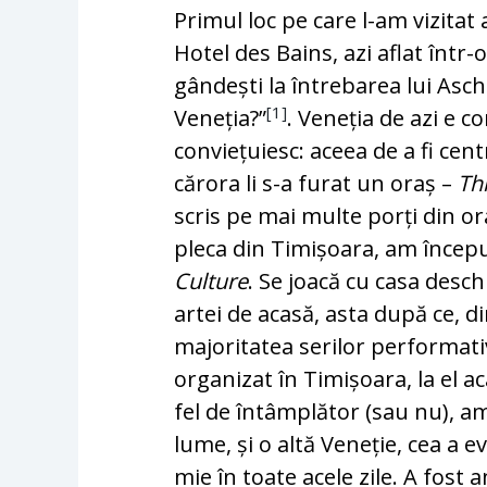
Primul loc pe care l-am vizitat 
Hotel des Bains, azi aflat într
gândești la întrebarea lui Asc
[1]
Veneția?”
. Veneția de azi e 
conviețuiesc: aceea de a fi centr
cărora li s-a furat un oraș –
Th
scris pe mai multe porți din ora
pleca din Timișoara, am începu
Culture
. Se joacă cu casa des
artei de acasă, asta după ce, 
majoritatea serilor performati
organizat în Timișoara, la el aca
fel de întâmplător (sau nu), am
lume, și o altă Veneție, cea a 
mie în toate acele zile. A fost