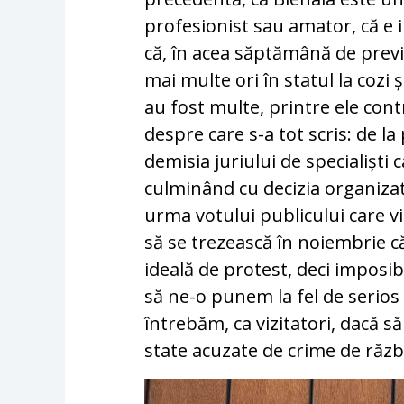
profesionist sau amator, că e im
că, în acea săptămână de previ
mai multe ori în statul la cozi ș
au fost multe, printre ele cont
despre care s-a tot scris: de la
demisia juriului de specialiști 
culminând cu decizia organizato
urma votului publicului care vi
să se trezească în noiembrie că
ideală de protest, deci imposib
să ne-o punem la fel de serio
întrebăm, ca vizitatori, dacă 
state acuzate de crime de răzb