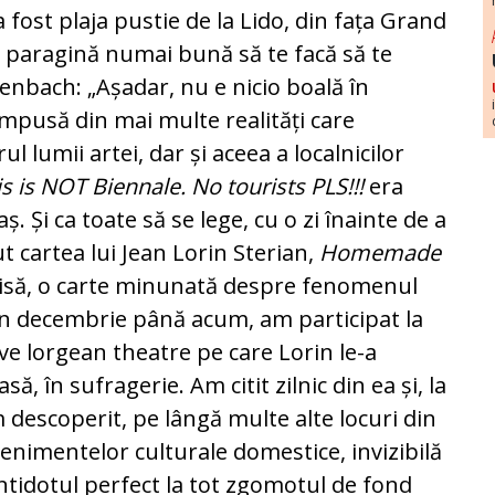
a fost plaja pustie de la Lido, din fața Grand
-o paragină numai bună să te facă să te
henbach: „Așadar, nu e nicio boală în
compusă din mai multe realități care
ul lumii artei, dar și aceea a localnicilor
is is NOT Biennale. No tourists PLS!!!
era
ș. Și ca toate să se lege, cu o zi înainte de a
t cartea lui Jean Lorin Sterian,
Homemade
chisă, o carte minunată despre fenomenul
din decembrie până acum, am participat la
ve lorgean theatre pe care Lorin le-a
să, în sufragerie. Am citit zilnic din ea și, la
 descoperit, pe lângă multe alte locuri din
evenimentelor culturale domestice, invizibilă
 antidotul perfect la tot zgomotul de fond