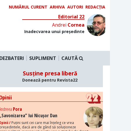
NUMĂRUL CURENT
ARHIVA
AUTORI
REDACȚIA
Editorial 22
Andrei
Cornea
Inadecvarea unui președinte
DEZBATERI
SUPLIMENT
CAUTĂ
Susține presa liberă
Donează pentru Revista22
Opinii
Andreea
Pora
„Savonizarea” lui Nicușor Dan
Opinii /
Puțini sunt cei care mai înțeleg ce vrea
președintele, dacă are de gând să soluționeze