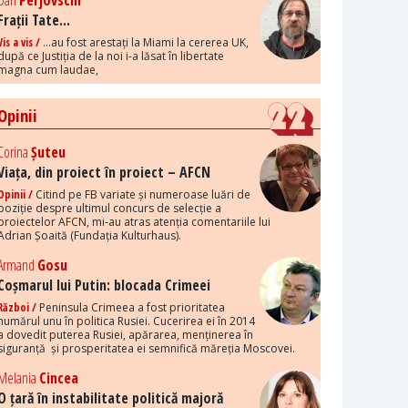
Dan
Perjovschi
Frații Tate...
Vis a vis /
...au fost arestați la Miami la cererea UK,
după ce Justiția de la noi i-a lăsat în libertate
magna cum laudae,
Opinii
Corina
Șuteu
Viața, din proiect în proiect – AFCN
Opinii /
Citind pe FB variate și numeroase luări de
poziție despre ultimul concurs de selecție a
proiectelor AFCN, mi-au atras atenția comentariile lui
Adrian Șoaită (Fundația Kulturhaus).
Armand
Gosu
Coșmarul lui Putin: blocada Crimeei
Război /
Peninsula Crimeea a fost prioritatea
numărul unu în politica Rusiei. Cucerirea ei în 2014
a dovedit puterea Rusiei, apărarea, menținerea în
siguranță și prosperitatea ei semnifică măreția Moscovei.
Melania
Cincea
O țară în instabilitate politică majoră