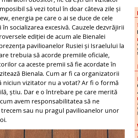
posibil să vezi totul în doar câteva zile și
ew, energia pe care o ai se duce de cele
i în socializarea excesivă. Cauzele dezvrăjirii
roversele ediției de acum ale Bienalei
 prezența pavilioanelor Rusiei și Israelului la
care trebuia să acorde premiile oficiale,
rilor ca aceste premii să fie acordate în
zitează Bienala. Cum ar fi ca organizatorii
 niciun vizitator nu a votat? Ar fi o formă
ilă, știu. Dar e o întrebare pe care merită
s cum avem responsabilitatea să ne
să trecem sau nu pragul pavilioanelor unor
oi.