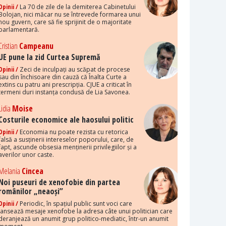
Opinii /
La 70 de zile de la demiterea Cabinetului
Bolojan, nici măcar nu se întrevede formarea unui
nou guvern, care să fie sprijinit de o majoritate
parlamentară.
Cristian
Campeanu
UE pune la zid Curtea Supremă
Opinii /
Zeci de inculpați au scăpat de procese
sau din închisoare din cauză că Înalta Curte a
extins cu patru ani prescripția. CJUE a criticat în
termeni duri instanța condusă de Lia Savonea.
Lidia
Moise
Costurile economice ale haosului politic
Opinii /
Economia nu poate rezista cu retorica
falsă a susținerii intereselor poporului, care, de
fapt, ascunde obsesia menținerii privilegiilor și a
averilor unor caste.
Melania
Cincea
Noi puseuri de xenofobie din partea
românilor „neaoși”
Opinii /
Periodic, în spațiul public sunt voci care
lansează mesaje xenofobe la adresa câte unui politician care
deranjează un anumit grup politico-mediatic, într-un anumit