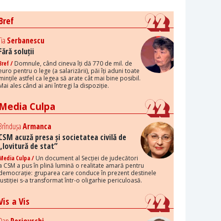
Bref
Tia
Serbanescu
Fără soluții
Bref /
Domnule, când cineva îți dă 770 de mil. de
euro pentru o lege (a salarizării), păi îți aduni toate
mințile astfel ca legea să arate cât mai bine posibil.
Mai ales când ai ani întregi la dispoziție.
Media Culpa
Brîndușa
Armanca
CSM acuză presa și societatea civilă de
„lovitură de stat”
Media Culpa /
Un document al Secției de judecători
a CSM a pus în plină lumină o realitate amară pentru
democrație: gruparea care conduce în prezent destinele
justiției s-a transformat într-o oligarhie periculoasă.
Vis a Vis