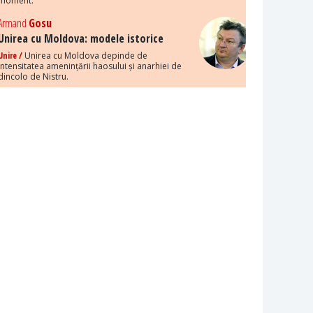
moment.
Armand
Gosu
Unirea cu Moldova: modele istorice
Unire /
Unirea cu Moldova depinde de
intensitatea amenințării haosului și anarhiei de
dincolo de Nistru.