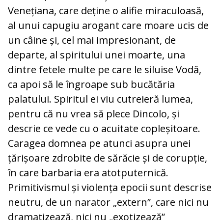
Venețiana, care deține o alifie miraculoasă,
al unui capugiu arogant care moare ucis de
un câine și, cel mai impresionant, de
departe, al spiritului unei moarte, una
dintre fetele multe pe care le siluise Vodă,
ca apoi să le îngroape sub bucătăria
palatului. Spiritul ei viu cutreie­ră lumea,
pentru că nu vrea să plece Dincolo, și
descrie ce vede cu o acuitate copleșitoare.
Caragea domnea pe atunci asupra unei
țărișoare zdrobite de sărăcie și de corupție,
în care barbaria era atotputernică.
Primitivismul și violența epocii sunt descrise
neutru, de un narator „extern”, care nici nu
dramatizează, nici nu „exotizează”