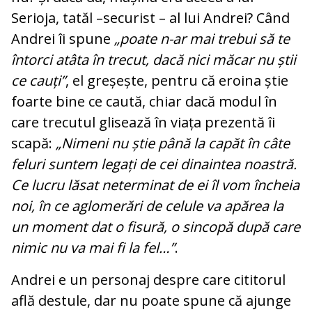
Serioja, tatăl –securist – al lui Andrei? Când
Andrei îi spune
„poate n-ar mai trebui să te
întorci atâta în trecut, dacă nici măcar nu știi
ce cauți”
, el greșește, pentru că eroina știe
foarte bine ce caută, chiar dacă modul în
care trecutul glisează în viața prezentă îi
scapă:
„Nimeni nu știe până la capăt în câte
feluri suntem legați de cei dinaintea noastră.
Ce lucru lăsat neterminat de ei îl vom încheia
noi, în ce aglomerări de celule va apărea la
un moment dat o fisură, o sincopă după care
nimic nu va mai fi la fel…”
.
Andrei e un personaj despre care cititorul
află destule, dar nu poate spune că ajunge