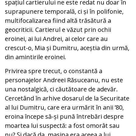
spațiul cartierului ne este redat nu doar în
suprapunere temporală, ci și în polifonie,
multifocalizarea fiind altă trăsătură a
geocriticii. Cartierul e văzut prin ochii
eroinei, ai lui Andrei, ai celor care au
crescut-o, Mia și Dumitru, aceștia din urmă,
din amintirile eroinei.
Privirea spre trecut, o constantă a
personajelor Andreei Răsuceanu, nu este
una nostalgică, ci căutătoare de adevăr.
Cercetând în arhive dosarul de la Securitate
al lui Dumitru, care era urmărit în anii ’80,
eroina începe să-și pună întrebări despre
moartea lui suspectă: a fost omorât sau
nu? Și dacă da, mașina era aceea a lui