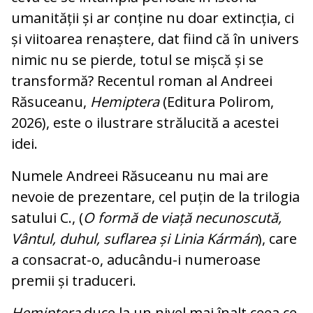
umanității și ar conține nu doar extincția, ci
și viitoarea renaștere, dat fiind că în univers
nimic nu se pierde, totul se mișcă și se
transformă? Recentul roman al Andreei
Răsuceanu,
Hemiptera
(Editura Poli­rom,
2026), este o ilustrare strălucită a acestei
idei.
Numele Andreei Răsuceanu nu mai are
nevoie de prezentare, cel puțin de la trilogia
satului C., (
O formă de viață necunoscută,
Vântul, duhul, suflarea și Linia Kármán
), care
a consacrat-o, aducându-i numeroase
premii și traduceri.
Hemiptera
duce la un nivel mai înalt ceea ce