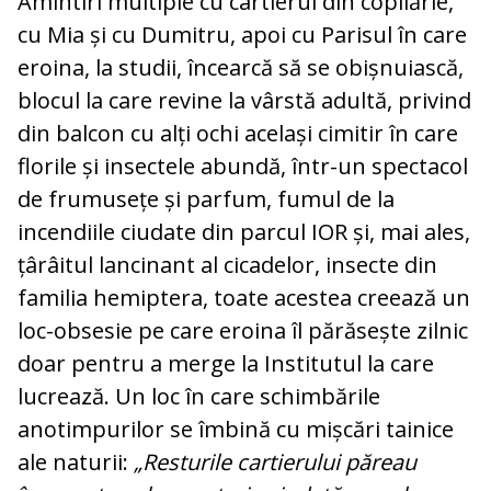
Amintiri multiple cu cartierul din copilărie,
cu Mia și cu Dumitru, apoi cu Parisul în care
eroina, la studii, încearcă să se obișnuiască,
blocul la care revine la vârstă adultă, privind
din balcon cu alți ochi același cimitir în care
florile și insectele abundă, într-un spectacol
de frumusețe și parfum, fumul de la
incendiile ciudate din parcul IOR și, mai ales,
țârâitul lancinant al cicadelor, insecte din
familia hemiptera, toate acestea creează un
loc-obsesie pe care eroina îl părăsește zilnic
doar pentru a merge la Institutul la care
lucrează. Un loc în care schimbările
anotimpurilor se îmbină cu mișcări tainice
ale naturii:
„Resturile cartierului păreau