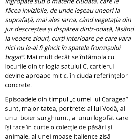
îngropate sub o materie ciudată, care le
făcea invizibile, de unde ieșeau uneori la
suprafață, mai ales iarna, când vegetația din
jur descreștea și dispărea dintr-odată, lăsând
la vedere ziduri, curți interioare pe care vara
nici nu le-ai fi ghicit în spatele frunzișului
bogat”
. Mai mult decât se întâmpla cu
locurile din trilogia satului C, cartierul
devine aproape mitic, în ciuda referințelor
concrete.
Episoadele din timpul „ciumei lui Caragea”
sunt, majoritatea, portrete: al lui Vodă, al
unui boier surghiunit, al unui logofăt care
își face în curte o colecție de păsări și
animale, al unei moașe italience zisă