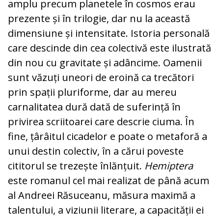
amplu precum planetele în cosmos erau
prezente și în trilogie, dar nu la această
dimensiune și intensitate. Istoria personală
care descinde din cea colectivă este ilustrată
din nou cu gravitate și adâncime. Oamenii
sunt văzuți uneori de eroină ca trecători
prin spații pluriforme, dar au mereu
carnalitatea dură dată de suferință în
privirea scriitoarei care descrie ciuma. În
fine, țârâitul cicadelor e poate o metaforă a
unui destin colectiv, în a cărui poveste
cititorul se trezește înlănțuit.
Hemiptera
este romanul cel mai realizat de până acum
al Andreei Răsuceanu, măsura maximă a
talentului, a viziunii literare, a capacității ei