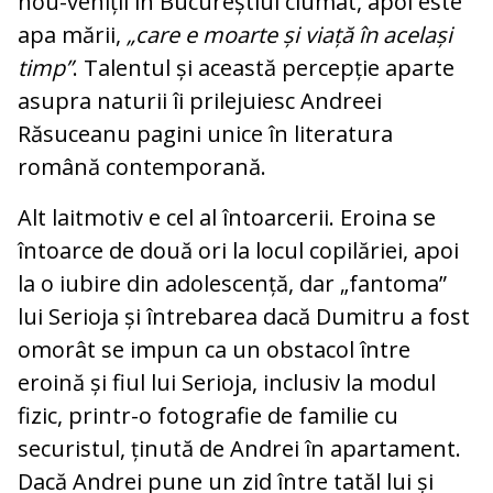
nou-veniții în Bucureștiul ciumat, apoi este
apa mării,
„care e moarte și viață în același
timp”
. Talentul și această percepție aparte
asupra naturii îi prilejuiesc Andreei
Răsuceanu pagini unice în literatura
română contemporană.
Alt laitmotiv e cel al întoarcerii. Eroina se
întoarce de două ori la locul copilăriei, apoi
la o iubire din adolescență, dar „fantoma”
lui Serioja și întrebarea dacă Dumitru a fost
omorât se impun ca un obstacol între
eroină și fiul lui Serioja, inclusiv la modul
fizic, printr-o fotografie de familie cu
securistul, ținută de Andrei în apartament.
Dacă Andrei pune un zid între tatăl lui și