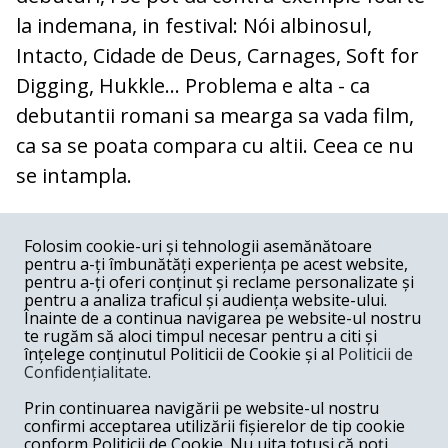
la indemana, in festival: Nói albinosul,
Intacto, Cidade de Deus, Carnages, Soft for
Digging, Hukkle... Problema e alta - ca
debutantii romani sa mearga sa vada film,
ca sa se poata compara cu altii. Ceea ce nu
se intampla.
COMENTARII
0
Folosim cookie-uri și tehnologii asemănătoare
pentru a-ți îmbunătăți experiența pe acest website,
Nume
pentru a-ți oferi conținut și reclame personalizate și
pentru a analiza traficul și audiența website-ului.
Înainte de a continua navigarea pe website-ul nostru
Email
te rugăm să aloci timpul necesar pentru a citi și
înțelege conținutul Politicii de Cookie și al
Politicii de
Confidențialitate
.
Comentariu
Prin continuarea navigării pe website-ul nostru
confirmi acceptarea utilizării fișierelor de tip cookie
conform Politicii de Cookie. Nu uita totuși că poți