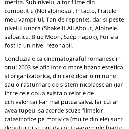
merita. Sub nivelul altor filme din
competitie (Nói albinosul, Intacto, Fratele
meu vampirul, Tan de repente), dar si peste
nivelul unora (Shake It All About, Albinele
salbatice, Blue Moon, Szép napok), Furia a
fost la un nivel rezonabil.
Concluzia e ca cinematograful romanesc in
anul 2003 se afla intr-o mare hazna estetica
si organizatorica, din care doar o minune
sau o rasturnare de sistem nicolaescian (iar
intre cele doua exista o relatie de
echivalenta) l-ar mai putea salva. Iar cui ar
avea tupeul sa acorde scuze filmelor
catastrofice pe motiv ca (multe din ele) sunt
debuturi, i se pot da contra-exemple foarte