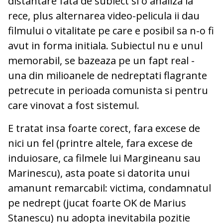
distantare fata de subiect si o analiza la
rece, plus alternarea video-pelicula ii dau
filmului o vitalitate pe care e posibil sa n-o fi
avut in forma initiala. Subiectul nu e unul
memorabil, se bazeaza pe un fapt real -
una din milioanele de nedreptati flagrante
petrecute in perioada comunista si pentru
care vinovat a fost sistemul.
E tratat insa foarte corect, fara excese de
nici un fel (printre altele, fara excese de
induiosare, ca filmele lui Margineanu sau
Marinescu), asta poate si datorita unui
amanunt remarcabil: victima, condamnatul
pe nedrept (jucat foarte OK de Marius
Stanescu) nu adopta inevitabila pozitie