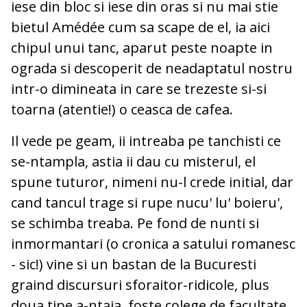
iese din bloc si iese din oras si nu mai stie
bietul Amédée cum sa scape de el, ia aici
chipul unui tanc, aparut peste noapte in
ograda si descoperit de neadaptatul nostru
intr-o dimineata in care se trezeste si-si
toarna (atentie!) o ceasca de cafea.
Il vede pe geam, ii intreaba pe tanchisti ce
se-ntampla, astia ii dau cu misterul, el
spune tuturor, nimeni nu-l crede initial, dar
cand tancul trage si rupe nucu' lu' boieru',
se schimba treaba. Pe fond de nunti si
inmormantari (o cronica a satului romanesc
- sic!) vine si un bastan de la Bucuresti
graind discursuri sforaitor-ridicole, plus
doua tipe a-ntaia, foste colege de facultate