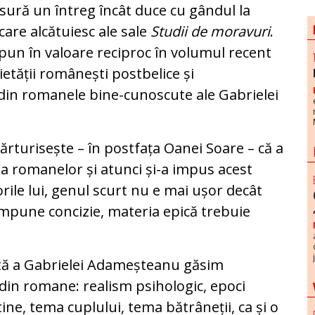
ră un întreg încât duce cu gândul la
 care alcătuiesc ale sale
Studii de moravuri
.
 pun în valoare reciproc în volumul recent
etății românești postbelice și
 din romanele bine-cunoscute ale Gabrielei
rturisește – în postfața Oanei Soare – că a
ea romanelor și atunci și-a impus acest
gorile lui, genul scurt nu e mai ușor decât
impune concizie, materia epică trebuie
urtă a Gabrielei Adameșteanu găsim
din romane: realism psihologic, epoci
tine, tema cuplului, tema bătrâneții, ca și o