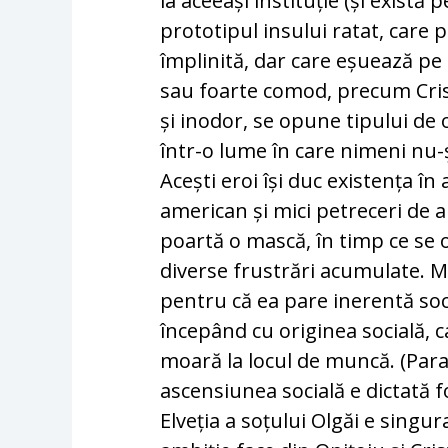
la aceeași instituție (și exist
prototipul insului ratat, care p
împlinită, dar care eșuează pe 
sau foarte comod, precum Cristi
și inodor, se opune tipului de 
într-o lume în care nimeni nu-și
Acești eroi își duc existența în
american și mici petreceri de 
poartă o mască, în timp ce se o
diverse frustrări acumulate. M
pentru că ea pare inerentă socie
începând cu originea socială, c
moară la locul de muncă. (Par
ascensiunea socială e dictată f
Elveția a soțului Olgăi e singu