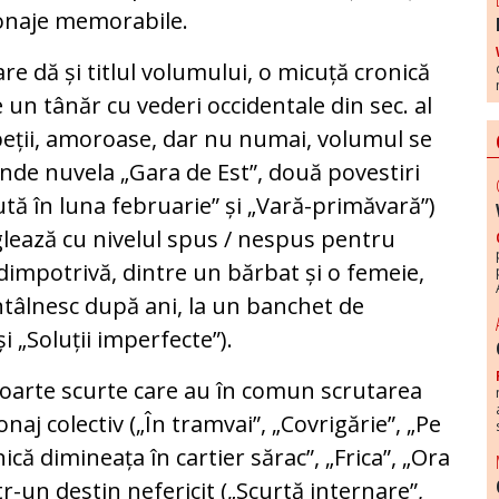
sonaje memorabile.
are dă și titlul volumului, o micuță cronică
un tânăr cu vederi occidentale din sec. al
ipeții, amoroase, dar nu numai, volumul se
rinde nuvela „Gara de Est”, două povestiri
ută în luna februarie” și „Vară-primăvară”)
nglează cu nivelul spus / nespus pentru
 dimpotrivă, dintre un bărbat și o femeie,
 întâlnesc după ani, la un banchet de
i „Soluții imperfecte”).
foarte scurte care au în comun scrutarea
aj colectiv („În tramvai”, „Covrigărie”, „Pe
ă dimineața în cartier sărac”, „Frica”, „Ora
r-un destin nefericit („Scurtă internare”,