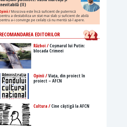
inevitabilă (II)
Opinii /
Moscova este încă suficient de puternică
pentru a destabiliza un stat mai slab și suficient de abilă
pentru a-i convinge pe ceilalți că nu merită să-l apere.
RECOMANDAREA EDITORILOR
Război /
Coșmarul lui Putin:
blocada Crimeei
Opinii /
Viața, din proiect în
proiect – AFCN
Cultura /
Cine câștigă la AFCN