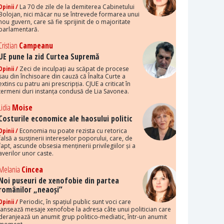
Opinii /
La 70 de zile de la demiterea Cabinetului
Bolojan, nici măcar nu se întrevede formarea unui
nou guvern, care să fie sprijinit de o majoritate
parlamentară.
Cristian
Campeanu
UE pune la zid Curtea Supremă
Opinii /
Zeci de inculpați au scăpat de procese
sau din închisoare din cauză că Înalta Curte a
extins cu patru ani prescripția. CJUE a criticat în
termeni duri instanța condusă de Lia Savonea.
Lidia
Moise
Costurile economice ale haosului politic
Opinii /
Economia nu poate rezista cu retorica
falsă a susținerii intereselor poporului, care, de
fapt, ascunde obsesia menținerii privilegiilor și a
averilor unor caste.
Melania
Cincea
Noi puseuri de xenofobie din partea
românilor „neaoși”
Opinii /
Periodic, în spațiul public sunt voci care
lansează mesaje xenofobe la adresa câte unui politician care
deranjează un anumit grup politico-mediatic, într-un anumit