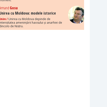
moment.
Armand
Gosu
Unirea cu Moldova: modele istorice
Unire /
Unirea cu Moldova depinde de
intensitatea amenințării haosului și anarhiei de
dincolo de Nistru.