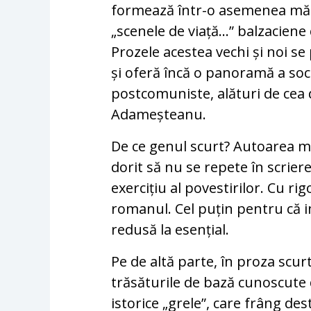
formează într-o asemenea măsu
„scenele de viață...” balzaciene
Prozele acestea vechi și noi se
și oferă încă o panoramă a soci
postcomuniste, alături de cea
Adameșteanu.
De ce genul scurt? Autoarea mă
dorit să nu se repete în scrier
exercițiu al povestirilor. Cu ri
romanul. Cel puțin pentru că 
redusă la esențial.
Pe de altă parte, în proza sc
trăsăturile de bază cunoscute 
istorice „grele”, care frâng des