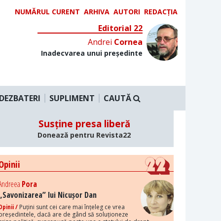
NUMĂRUL CURENT
ARHIVA
AUTORI
REDACȚIA
Editorial 22
Andrei
Cornea
Inadecvarea unui președinte
DEZBATERI
SUPLIMENT
CAUTĂ
Susține presa liberă
Donează pentru Revista22
Opinii
Andreea
Pora
„Savonizarea” lui Nicușor Dan
Opinii /
Puțini sunt cei care mai înțeleg ce vrea
președintele, dacă are de gând să soluționeze