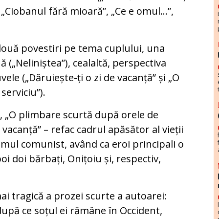
, „Ciobanul fără mioară”, „Ce e omul...”,
 două povestiri pe tema cuplului, una
 („Neliniștea”), cealaltă, perspectiva
ele („Dăruiește-ți o zi de vacanță” și „O
serviciu”).
”, „O plimbare scurtă după orele de
e vacanță” – refac cadrul apăsător al vieții
imul comunist, având ca eroi principali o
oi doi bărbați, Onițoiu și, respectiv,
i tragică a prozei scurte a autoarei:
, după ce soțul ei rămâne în Occident,