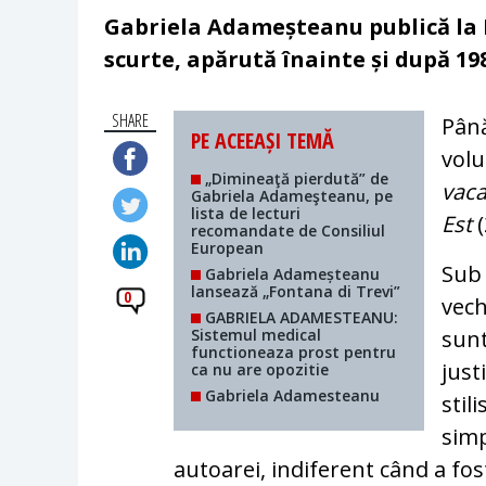
Gabriela Adameșteanu publică la P
scurte, apărută înainte și după 19
SHARE
Până
PE ACEEAȘI TEMĂ
volu
„Dimineaţă pierdută” de
vac
Gabriela Adameşteanu, pe
lista de lecturi
Est
(
recomandate de Consiliul
European
Sub 
Gabriela Adameșteanu
lansează „Fontana di Trevi”
0
vech
GABRIELA ADAMESTEANU:
Sistemul medical
sunt
functioneaza prost pentru
just
ca nu are opozitie
Gabriela Adamesteanu
stil
simp
autoarei, indiferent când a fost