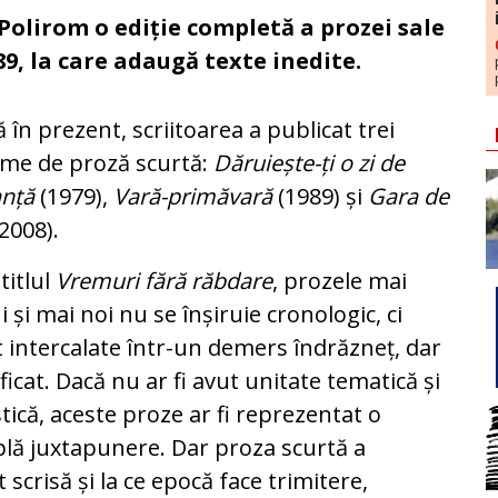
olirom o ediție completă a prozei sale
89, la care adaugă texte inedite.
 în prezent, scriitoarea a publicat trei
me de proză scurtă:
Dăruiește-ți o zi de
anță
(1979),
Vară-primăvară
(1989) și
Gara de
2008).
titlul
Vremuri fără răbdare
, prozele mai
i și mai noi nu se înșiruie cronologic, ci
 intercalate într-un demers îndrăzneț, dar
ificat. Dacă nu ar fi avut unitate tematică și
istică, aceste proze ar fi reprezentat o
lă juxtapunere. Dar proza scurtă a
 scrisă și la ce epocă face trimitere,