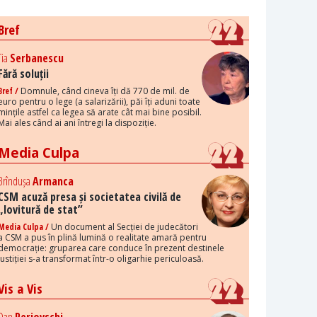
Bref
Tia
Serbanescu
Fără soluții
Bref /
Domnule, când cineva îți dă 770 de mil. de
euro pentru o lege (a salarizării), păi îți aduni toate
mințile astfel ca legea să arate cât mai bine posibil.
Mai ales când ai ani întregi la dispoziție.
Media Culpa
Brîndușa
Armanca
CSM acuză presa și societatea civilă de
„lovitură de stat”
Media Culpa /
Un document al Secției de judecători
a CSM a pus în plină lumină o realitate amară pentru
democrație: gruparea care conduce în prezent destinele
justiției s-a transformat într-o oligarhie periculoasă.
Vis a Vis