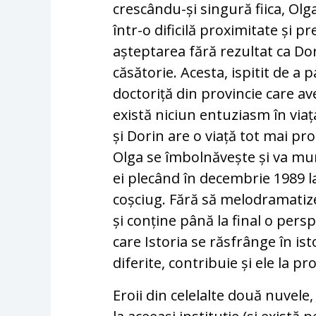
crescându-și singură fiica, Ol
într-o dificilă proximitate și pr
așteptarea fără rezultat ca Dori
căsătorie. Acesta, ispitit de a 
doctoriță din provincie care a
există niciun entuziasm în viaț
și Dorin are o viață tot mai pr
Olga se îmbolnăvește și va mur
ei plecând în decembrie 1989 la
coșciug. Fără să melodramatize
și conține până la final o pers
care Istoria se răsfrânge în ist
diferite, contribuie și ele la pr
Eroii din celelalte două nuvele,