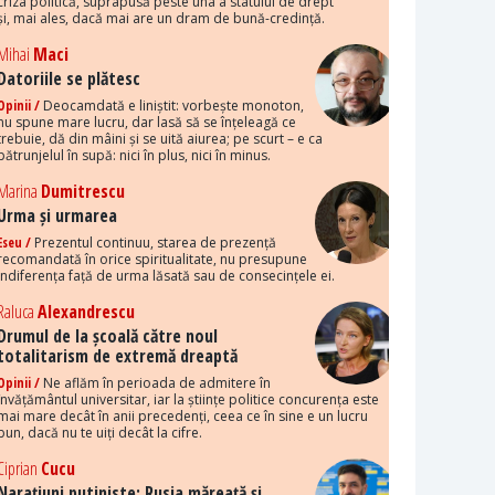
criza politică, suprapusă peste una a statului de drept
și, mai ales, dacă mai are un dram de bună-credință.
Mihai
Maci
Datoriile se plătesc
Opinii /
Deocamdată e liniștit: vorbește monoton,
nu spune mare lucru, dar lasă să se înțeleagă ce
trebuie, dă din mâini și se uită aiurea; pe scurt – e ca
pătrunjelul în supă: nici în plus, nici în minus.
Marina
Dumitrescu
Urma și urmarea
Eseu /
Prezentul continuu, starea de prezență
recomandată în orice spiritualitate, nu presupune
indiferența față de urma lăsată sau de consecințele ei.
Raluca
Alexandrescu
Drumul de la școală către noul
totalitarism de extremă dreaptă
Opinii /
Ne aflăm în perioada de admitere în
învățământul universitar, iar la științe politice concurența este
mai mare decât în anii precedenți, ceea ce în sine e un lucru
bun, dacă nu te uiți decât la cifre.
Ciprian
Cucu
Narațiuni putiniste: Rusia măreață și