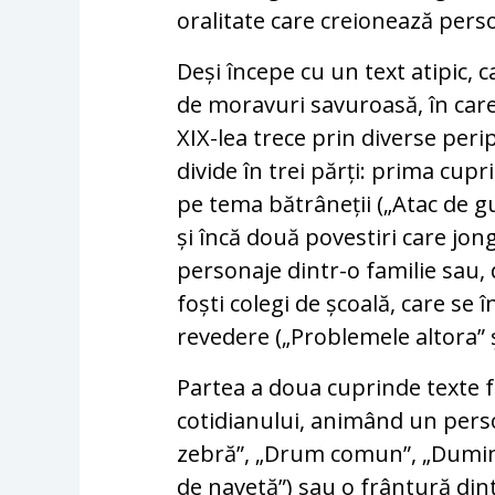
oralitate care creionează per
Deși începe cu un text atipic, c
de moravuri savuroasă, în care 
XIX-lea trece prin diverse per
divide în trei părți: prima cup
pe tema bătrâneții („Atac de g
și încă două povestiri care jo
personaje dintr-o familie sau,
foști colegi de școală, care se
revedere („Problemele altora” ș
Partea a doua cuprinde texte 
cotidianului, animând un person
zebră”, „Drum comun”, „Duminic
de navetă”) sau o frântură dint