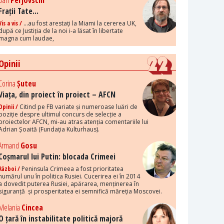
Dan
Perjovschi
Frații Tate...
Vis a vis /
...au fost arestați la Miami la cererea UK,
după ce Justiția de la noi i-a lăsat în libertate
magna cum laudae,
Opinii
Corina
Șuteu
Viața, din proiect în proiect – AFCN
Opinii /
Citind pe FB variate și numeroase luări de
poziție despre ultimul concurs de selecție a
proiectelor AFCN, mi-au atras atenția comentariile lui
Adrian Șoaită (Fundația Kulturhaus).
Armand
Gosu
Coșmarul lui Putin: blocada Crimeei
Război /
Peninsula Crimeea a fost prioritatea
numărul unu în politica Rusiei. Cucerirea ei în 2014
a dovedit puterea Rusiei, apărarea, menținerea în
siguranță și prosperitatea ei semnifică măreția Moscovei.
Melania
Cincea
O țară în instabilitate politică majoră