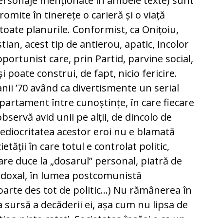
ă personaje menționate în ambele texte) sunt
romite în tinerețe o carieră și o viață
toate planurile. Conformist, ca Onițoiu,
an, acest tip de antierou, apatic, incolor
oportunist care, prin Partid, parvine social,
 poate construi, de fapt, nicio fericire.
 anii ’70 având ca divertismente un serial
apartament între cunoștințe, în care fiecare
bservă avid unii pe alții, de dincolo de
ediocritatea acestor eroi nu e blamată
tății în care totul e controlat politic,
are duce la „dosarul” personal, piatră de
adoxal, în lumea postcomunistă
oarte des tot de politic...) Nu rămânerea în
ra sursă a decăderii ei, așa cum nu lipsa de