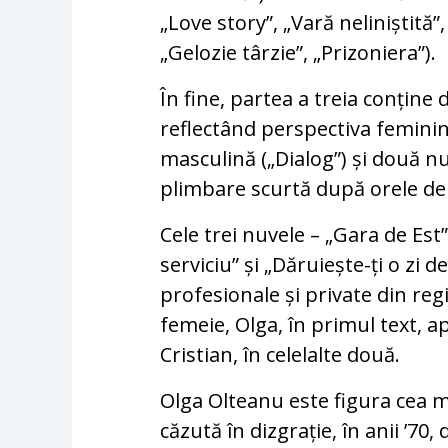
„Love story”, „Vară neliniștită”
„Gelozie târzie”, „Prizoniera”).
În fine, partea a treia conține
reflectând perspectiva feminină
masculină („Dialog”) și două nuv
plimbare scurtă după orele de 
Cele trei nuvele – „Gara de Est
serviciu” și „Dăruiește-ți o zi d
profesionale și private din reg
femeie, Olga, în primul text, ap
Cristian, în celelalte două.
Olga Olteanu este figura cea ma
căzută în dizgrație, în anii ’70