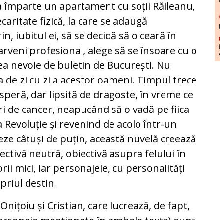
ga împarte un apartament cu soții Răileanu,
ecaritate fizică, la care se adaugă
n, iubitul ei, să se decidă să o ceară în
parveni profesional, alege să se însoare cu o
vea nevoie de buletin de București. Nu
a de zi cu zi a acestor oameni. Timpul trece
osperă, dar lipsită de dragoste, în vreme ce
i de cancer, neapucând să o vadă pe fiica
 Revoluție și revenind de acolo într-un
ze câtuși de puțin, această nuvelă creează
pectivă neutră, obiectivă asupra felului în
orii mici, iar personajele, cu personalități
opriul destin.
 Onițoiu și Cristian, care lucrează, de fapt,