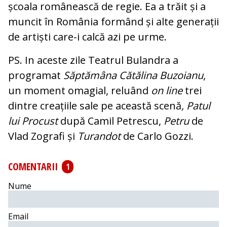
școala românească de regie. Ea a trăit și a
muncit în România formând și alte generații
de artiști care-i calcă azi pe urme.
PS. In aceste zile Teatrul Bulandra a
programat
Săptămâna Cătălina Buzoianu
,
un moment omagial, reluând
on line
trei
dintre creațiile sale pe această scenă
, Patul
lui
Procust
după Camil Petrescu,
Petru
de
Vlad Zografi și
Turandot
de Carlo Gozzi.
COMENTARII
1
Nume
Email