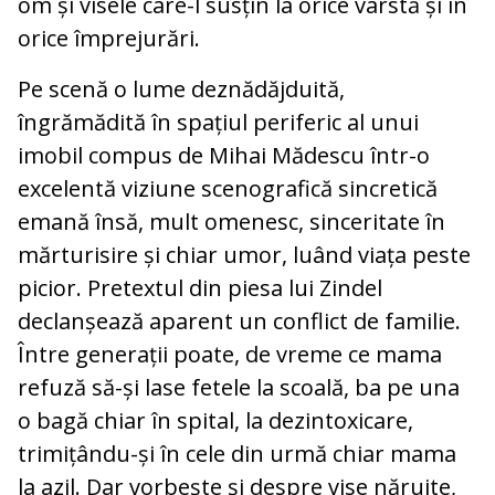
om și visele care-l susțin la orice vârstă și în
orice împrejurări.
Pe scenă o lume deznădăjduită,
îngrămădită în spațiul periferic al unui
imobil compus de Mihai Mădescu într-o
excelentă viziune scenografică sincretică
emană însă, mult omenesc, sinceritate în
mărturisire și chiar umor, luând viața peste
picior. Pretextul din piesa lui Zindel
declanșează aparent un conflict de familie.
Între generații poate, de vreme ce mama
refuză să-și lase fetele la scoală, ba pe una
o bagă chiar în spital, la dezintoxicare,
trimițându-și în cele din urmă chiar mama
la azil. Dar vorbește și despre vise năruite,