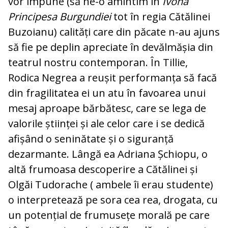
vor impune (să ne-o amintim în
Ivona
Principesa Burgundiei
tot în regia Cătălinei
Buzoianu) calități care din păcate n-au ajuns
să fie pe deplin apreciate în devălmășia din
teatrul nostru contemporan. În Tillie,
Rodica Negrea a reușit performanța să facă
din fragilitatea ei un atu în favoarea unui
mesaj aproape bărbătesc, care se lega de
valorile științei și ale celor care i se dedică
afișând o seninătate și o siguranță
dezarmante. Lângă ea Adriana Șchiopu, o
altă frumoasa descoperire a Cătălinei și
Olgăi Tudorache ( ambele îi erau studente)
o interpretează pe sora cea rea, drogata, cu
un potențial de frumusețe morală pe care