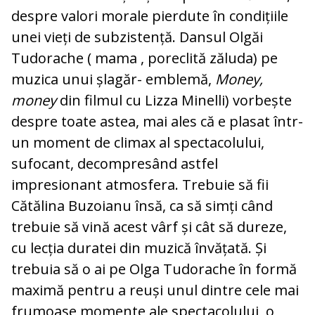
despre valori morale pierdute în condițiile
unei vieți de subzistență. Dansul Olgăi
Tudorache ( mama , poreclită zăluda) pe
muzica unui șlagăr- emblemă,
Money,
money
din filmul cu Lizza Minelli) vorbește
despre toate astea, mai ales că e plasat într-
un moment de climax al spectacolului,
sufocant, decompresând astfel
impresionant atmosfera. Trebuie să fii
Cătălina Buzoianu însă, ca să simți când
trebuie să vină acest vârf și cât să dureze,
cu lecția duratei din muzică învățată. Și
trebuia să o ai pe Olga Tudorache în formă
maximă pentru a reuși unul dintre cele mai
frumoase momente ale spectacolului, o