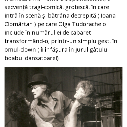
secvență tragi-comică, grotescă, în care
intră în scenă și bătrâna decrepită ( Ioana
Ciomârtan ) pe care Olga Tudorache o
include în numărul ei de cabaret
transformând-o, printr-un simplu gest, în
omul-clown ( îi înfășura în jurul gâtului
boabul dansatoarei)