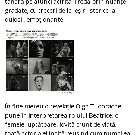
tânăra pe atunci actriță îl redă prin nuanțe
gradate, cu treceri de la ieșiri isterice la
duioșii, emoționante.
În fine mereu o revelație Olga Tudorache
pune în interpretarea rolului Beatrice, o
femeie luptătoare, lovită crunt de viață,
toată actoria ei înaltă reușind cum numai ea