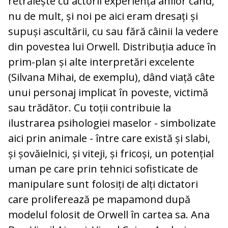
retrăiește cu actorii experiența anilor când,
nu de mult, și noi pe aici eram dresați și
supuși ascultării, cu sau fără câinii la vedere
din povestea lui Orwell. Distribuția aduce în
prim-plan și alte interpretări excelente
(Silvana Mihai, de exemplu), dând viață câte
unui personaj implicat în poveste, victimă
sau trădător. Cu toții contribuie la
ilustrarea psihologiei maselor - simbolizate
aici prin animale - între care există și slabi,
și șovăielnici, și viteji, și fricoși, un potențial
uman pe care prin tehnici sofisticate de
manipulare sunt folosiți de alți dictatori
care proliferează pe mapamond după
modelul folosit de Orwell în cartea sa. Ana