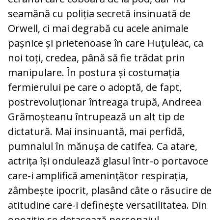
seamănă cu poliția secretă insinuată de
Orwell, ci mai degrabă cu acele animale
pașnice și prietenoase în care Huțuleac, ca
noi toți, credea, până să fie trădat prin
manipulare. În postura și costumația
fermierului pe care o adoptă, de fapt,
postrevoluționar întreaga trupă, Andreea
Grămoșteanu întrupează un alt tip de
dictatură. Mai insinuantă, mai perfidă,
pumnalul în mănușa de catifea. Ca atare,
actrița își ondulează glasul într-o portavoce
care-i amplifică amenințător respirația,
zâmbește ipocrit, plasând câte o răsucire de
atitudine care-i definește versatilitatea. Din
opoziție se detașează personajul