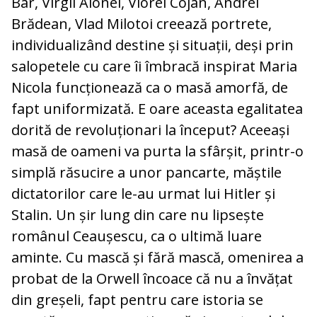
Bar, Virgil Aionei, Viorel Cojan, Andrei
Brădean, Vlad Milotoi creează portrete,
individualizând destine și situații, deși prin
salopetele cu care îi îmbracă inspirat Maria
Nicola funcționează ca o masă amorfă, de
fapt uniformizată. E oare aceasta egalitatea
dorită de revoluționari la început? Aceeași
masă de oameni va purta la sfârșit, printr-o
simplă răsucire a unor pancarte, măștile
dictatorilor care le-au urmat lui Hitler și
Stalin. Un șir lung din care nu lipsește
românul Ceaușescu, ca o ultimă luare
aminte. Cu mască și fără mască, omenirea a
probat de la Orwell încoace că nu a învățat
din greșeli, fapt pentru care istoria se