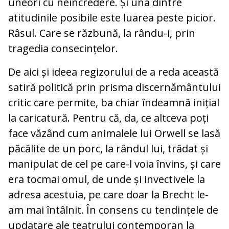
uneori cu neîncredere. Și una dintre
atitudinile posibile este luarea peste picior.
Râsul. Care se răzbună, la rându-i, prin
tragedia consecințelor.
De aici și ideea regizorului de a reda această
satiră politică prin prisma discernământului
critic care permite, ba chiar îndeamnă inițial
la caricatură. Pentru că, da, ce altceva poți
face văzând cum animalele lui Orwell se lasă
păcălite de un porc, la rândul lui, trădat și
manipulat de cel pe care-l voia învins, și care
era tocmai omul, de unde și invectivele la
adresa acestuia, pe care doar la Brecht le-
am mai întâlnit. În consens cu tendințele de
updatare ale teatrului contemporan la