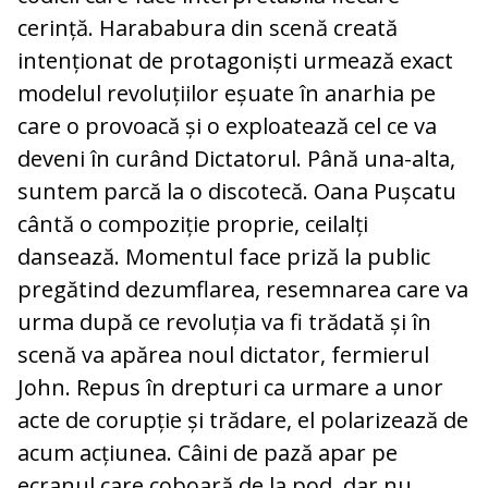
cerință. Harababura din scenă creată
intenționat de protagoniști urmează exact
modelul revoluțiilor eșuate în anarhia pe
care o provoacă și o exploatează cel ce va
deveni în curând Dictatorul. Până una-alta,
suntem parcă la o discotecă. Oana Pușcatu
cântă o compoziție proprie, ceilalți
dansează. Momentul face priză la public
pregătind dezumflarea, resemnarea care va
urma după ce revoluția va fi trădată și în
scenă va apărea noul dictator, fermierul
John. Repus în drepturi ca urmare a unor
acte de corupție și trădare, el polarizează de
acum acțiunea. Câini de pază apar pe
ecranul care coboară de la pod, dar nu