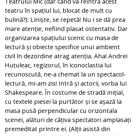
Teatrului Mic (dar când va reintra acest
teatru în spațiul lui, blocat de mult cu
bulină?): Liniște, se repetă! Nu i se dă prea
mare atenție, nefiind plasat ostentativ. Dar
organizarea spațiului scenic cu masa de
lectură și obiecte specifice unui ambient
civil în dezordine atrag atenția. Aha! Andrei
Huțuleac, regizorul, în iconoclastia lui
recunoscută, ne-a chemat la un spectacol-
lectură, mi-am zis! Intră și actorii, vorba lui
Shakespeare. În costume de stradă inițial,
cu textele piesei la purtător și se așază la
masa pusă perpendicular cu orizontala
scenei, alături de câțiva spectatori amplasați
premeditat printre ei. (Alții asistă din