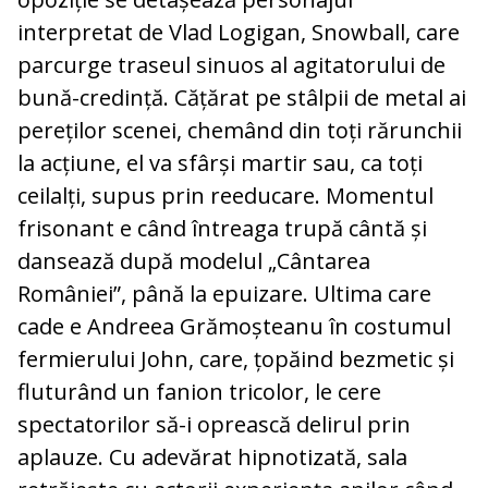
interpretat de Vlad Logigan, Snowball, care
parcurge traseul sinuos al agitatorului de
bună-credință. Cățărat pe stâlpii de metal ai
pereților scenei, chemând din toți rărunchii
la acțiune, el va sfârși martir sau, ca toți
ceilalți, supus prin reeducare. Momentul
frisonant e când întreaga trupă cântă și
dansează după modelul „Cântarea
României”, până la epuizare. Ultima care
cade e Andreea Grămoșteanu în costumul
fermierului John, care, țopăind bezmetic și
fluturând un fanion tricolor, le cere
spectatorilor să-i oprească delirul prin
aplauze. Cu adevărat hipnotizată, sala