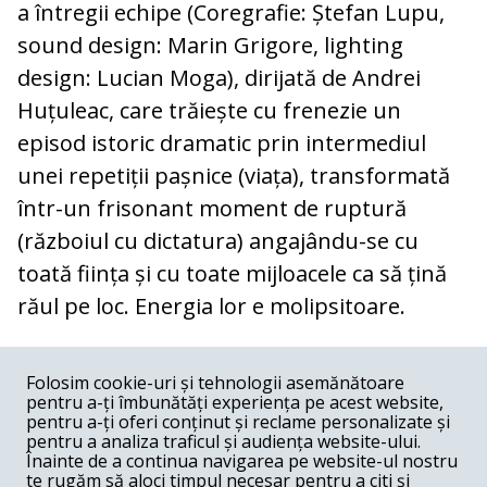
a întregii echipe (Coregrafie: Ștefan Lupu,
sound design: Marin Grigore, lighting
design: Lucian Moga), dirijată de Andrei
Huțuleac, care trăiește cu frenezie un
episod istoric dramatic prin intermediul
unei repetiții pașnice (viața), transformată
într-un frisonant moment de ruptură
(războiul cu dictatura) angajându-se cu
toată ființa și cu toate mijloacele ca să țină
răul pe loc. Energia lor e molipsitoare.
COMENTARII
0
Folosim cookie-uri și tehnologii asemănătoare
pentru a-ți îmbunătăți experiența pe acest website,
Nume
pentru a-ți oferi conținut și reclame personalizate și
pentru a analiza traficul și audiența website-ului.
Înainte de a continua navigarea pe website-ul nostru
Email
te rugăm să aloci timpul necesar pentru a citi și