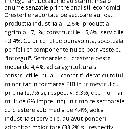
intregul an. Detalierile au starnit insa o
anume senzatie printre analistii economici.
Cresterile raportate pe sectoare au fost:
productia industriala - 2,6%; productia
agricola - 7,1%; constructiile - 5,6%; serviciile
- 3,4%. Cu orice fel de bunavointa, socoteala
pe "feliile" componente nu se potriveste cu
"intregul". Sectoarele cu crestere peste
media de 4,4%, adica agricultura si
constructiile, nu au "cantarit" decat cu totul
minoritar in formarea PIB in trimestrul cu
pricina (2,7% si, respectiv, 3,3%, deci nu mai
mult de 6% impreuna), in timp ce sectoarele
cu crestere sub media de 4,4%, adica
industria si serviciile, au avut ponderi
zdrobitor majoritare (33,2% si, respectiv,