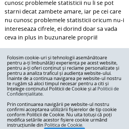
cunosc problemele statisticii nu li se pot
starni decat zambete amare, iar pe cei care
nu cunosc problemele statisticii oricum nu-i
intereseaza cifrele, ei dorind doar sa vada
ceva in plus in buzunarele proprii!
COMENTARII
0
Folosim cookie-uri și tehnologii asemănătoare
pentru a-ți îmbunătăți experiența pe acest website,
Nume
pentru a-ți oferi conținut și reclame personalizate și
pentru a analiza traficul și audiența website-ului.
Înainte de a continua navigarea pe website-ul nostru
Email
te rugăm să aloci timpul necesar pentru a citi și
înțelege conținutul Politicii de Cookie și al
Politicii de
Confidențialitate
.
Comentariu
Prin continuarea navigării pe website-ul nostru
confirmi acceptarea utilizării fișierelor de tip cookie
conform Politicii de Cookie. Nu uita totuși că poți
modifica setările acestor fișiere cookie urmând
instrucțiunile din
Politica de Cookie.