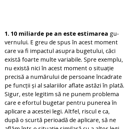
1. 10 miliarde pe an este estimarea
gu­
ver­nu­lui. E greu de spus în acest moment
ca­re va fi impactul asupra bugetului, căci
exis­tă foarte multe variabile. Spre exem­plu,
nu există nici în acest mo­ment o situație
precisă a nu­mărului de persoane în­­cadrate
pe funcții și al sa­la­riilor aflate astăzi în pla­tă.
Sigur, este legitim să ne pu­nem problema
care e efor­tul bugetar pentru pu­ne­rea în
aplicare a acestei legi. Al­t­fel, riscul e ca,
după o scur­tă perioadă de apli­care, să ne
aflăm într-o situație si­mi­lară cu a altor legi,