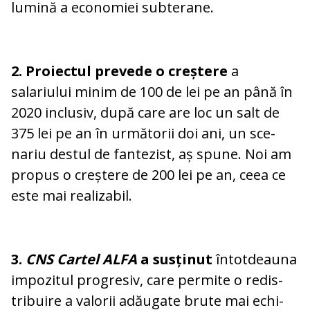
lumină a economiei subterane.
2. Proiectul prevede o creș­tere
a
salariului minim de 100 de lei pe an până în
2020 inclusiv, după care are loc un salt de
375 lei pe an în ur­mătorii doi ani, un sce­
nariu destul de fan­te­zist, aș spune. Noi am
pro­pus o creștere de 200 lei pe an, ceea ce
este mai realizabil.
3.
CNS Cartel ALFA
a sus­ți­nut
întotdeauna
impozitul progresiv, care permite o re­dis­
tribuire a valorii adăugate brute mai echi­