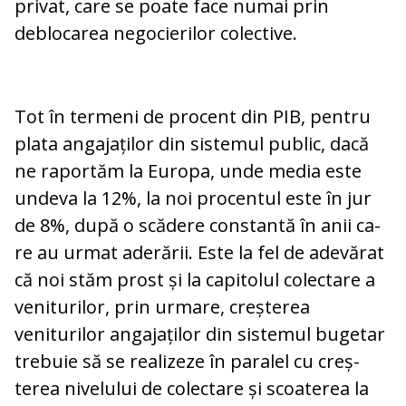
privat, care se poate fa­ce numai prin
deblocarea negocierilor colective.
Tot în termeni de procent din PIB, pentru
pla­ta angajaților din sistemul public, dacă
ne raportăm la Europa, unde media este
undeva la 12%, la noi procentul este în jur
de 8%, după o scădere constantă în anii ca­
re au urmat aderării. Este la fel de ade­vărat
că noi stăm prost și la capitolul co­lec­tare a
veniturilor, prin urmare, creș­te­rea
veniturilor angajaților din sistemul bu­ge­tar
trebuie să se realizeze în paralel cu creș­
terea nivelului de colectare și scoa­te­rea la