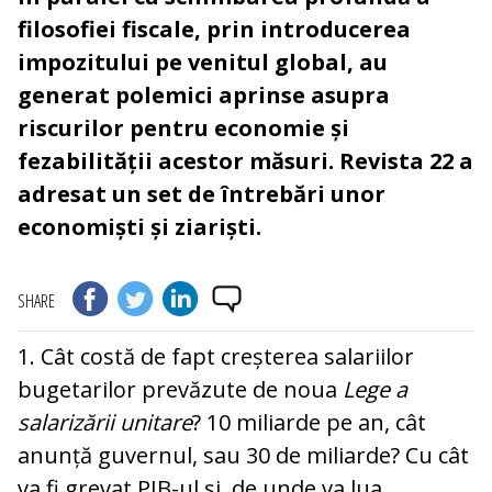
filosofiei fiscale, prin introducerea
impozitului pe venitul global, au
generat polemici aprinse asupra
riscurilor pentru economie și
fezabilității acestor măsuri. Revista 22 a
adresat un set de întrebări unor
economiști și ziariști.
SHARE
1. Cât costă de fapt creșterea salariilor
bugetarilor prevăzute de noua
Lege a
salarizării unitare
? 10 miliarde pe an, cât
anunță guvernul, sau 30 de miliarde? Cu cât
va fi grevat PIB-ul și de unde va lua