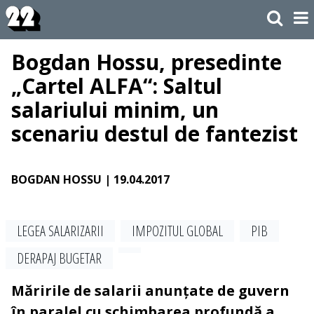
Bogdan Hossu, presedinte
„Cartel ALFA“: Saltul
salariului minim, un
scenariu destul de fantezist
BOGDAN HOSSU
| 19.04.2017
LEGEA SALARIZARII
IMPOZITUL GLOBAL
PIB
DERAPAJ BUGETAR
Măririle de salarii anunțate de guvern
în paralel cu schimbarea profundă a