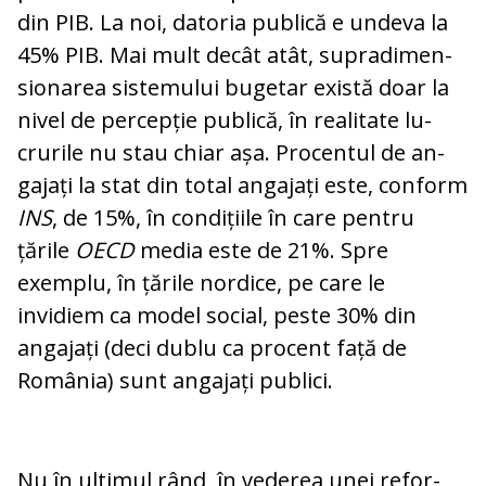
din PIB. La noi, datoria pu­bli­că e undeva la
45% PIB. Mai mult decât atât, su­pra­di­men­
sio­na­rea sistemului bu­ge­tar există doar la
nivel de percepție pu­bli­că, în realitate lu­
crurile nu stau chiar așa. Procentul de an­
ga­jați la stat din total an­ga­jați este, con­form
INS
, de 15%, în con­di­țiile în care pen­tru
țările
OECD
media este de 21%. Spre
exemplu, în țările nordice, pe care le
invidiem ca model social, peste 30% din
angajați (deci dublu ca procent fa­ță de
România) sunt angajați publici.
Nu în ultimul rând, în vederea unei re­for­