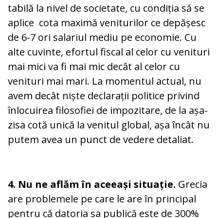
tabilă la nivel de societate, cu condiția să se
aplice cota maximă ve­niturilor ce de­pășesc
de 6-7 ori salariul me­diu pe eco­no­mie. Cu
alte cuvinte, efor­tul fiscal al celor cu venituri
mai mici va fi mai mic decât al celor cu
venituri mai mari. La mo­men­tul actual, nu
avem decât niște declarații politice privind
înlocuirea filosofiei de im­pozitare, de la așa-
zisa cotă unică la venitul global, așa încât nu
putem avea un punct de vedere detaliat.
4. Nu ne aflăm în aceeași situație.
Grecia
are problemele pe care le are în principal
pen­tru că datoria sa publică es­te de 300%