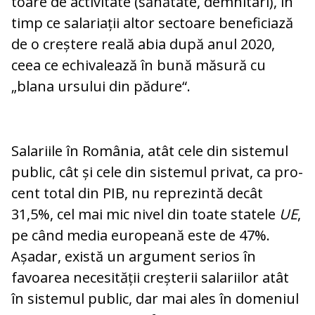
toare de activitate (sănătate, dem­ni­tari), în
timp ce salariații altor sectoare be­neficiază
de o creștere reală abia după anul 2020,
ceea ce echivalează în bună mă­sură cu
„blana ursului din pă­dure“.
Salariile în România, atât cele din sistemul
public, cât și cele din sistemul privat, ca pro­­
cent total din PIB, nu reprezintă decât
31,5%, cel mai mic nivel din toate statele
UE
,
pe când media eu­ro­peană este de 47%.
Așadar, există un ar­gu­ment se­ri­os în
favoarea necesității creș­te­rii salariilor atât
în sistemul public, dar mai ales în do­meniul