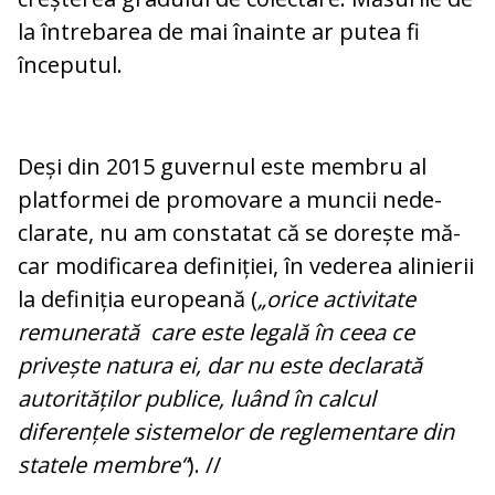
la întrebarea de mai înainte ar putea fi
începutul.
Deși din 2015 guvernul este membru al
plat­formei de promovare a muncii ne­de­
clarate, nu am constatat că se dorește mă­
car modificarea definiției, în vederea ali­nierii
la definiția europeană (
„orice ac­ti­vitate
remunerată care este legală în ce­ea ce
privește natura ei, dar nu este de­clarată
autorităților publice, luând în cal­cul
diferențele sistemelor de regle­men­tare din
statele membre“
). //