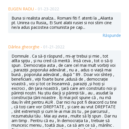
EUGEN RADU -
01-23-2022
Buna si realista analza... Romani fiti f. atenti la ,,Alianta
pt. Unirea cu Rusia,, Ei Sunt alatii rusiei si noi stim cine
ne/a adus pacostea comunista pe cap...
Răspunde
Dârlea gheorghe -
01-21-2022
Domnule . Ca să-ți răspund , mi-ar trebui și mie , tot
atîta spțiu , și nu cred că merită . Însă ceva , tot o să-ți
spun . Democrația asta , de care cel mai mult vorbiți voi
, paraziții ,poporului adevărat , nu a , adus o viață mai
bună , poporului adevărat , după ” 89 . Doar voi sînteți ,
beneficiarii , viții foarte bune ,adusă de , democrație
voastră , voi și tot ce înseamnă , paraziți ,și hoți și
excroci , din țara noastră , țară care am construito noi și
părinții noștri. Nu știu dacă și părinții tăi , au , asudat la
construcția țării noastre . Îți mai pot spune că , nu mă
dau în vînt pentru AUR . Dar nici nu pot fi deacord cu tine
, că toți care vor DREPTATE , și care au vrut DREPTATE
, sînt extremiști și cum le-ai mai zis tu , pe parcursul ,
rezumatului tău . Mai ași avea , multe să îți spun . Dar nu
am timp . Pentru că eu , în democrația ta , trebuie să
muncesc mereu , toată ziua , ca să am ce să , mănînc .