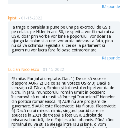
Răspunde
kpisti -
01-15-2022
Ia trage o paralela si pune pe una pe excrocul de GS si
pe celalat pe Hitler in anii 30, te sperii ... vor fii mai rai ca
USR, doar prin vorbe vor binele poporului, vor doar sa
ajunga la ciolan si atunci vor arata adevarata fata, pina
nu sa va schimba legislatia si cei de la parlament si
guvern nu vor lucra fara foloase extraordinare.
Răspunde
Lucian Nicolescu -
01-15-2022
@ mike: Parțial ai dreptate. Dar: 1) De ce să voteze
diaspora AUR? 2) De ce să nu voteze USR? 3) Dacă ai
senzația că Târziu, Simion și tot restul echipei vor da de
lucru, în țară, muncitorului român umilit în occident
înseamnă că nu ai reușit să înțelegi "caracterul" hienelor
din politica românească. 4) AUR nu are program de
guvernare. 5)AUR este filosovietic. Nu filorus, filosovietic.
6) Dacă nu ai mirosit nimic, singurul partid care se
apucase în 2021 de treabă a fost USR. Zdrobit de
mișcarea haotică, de neînțeles a lui Iohannis. Până când
românul nu va ști să aleagă între rău și bine, o vom