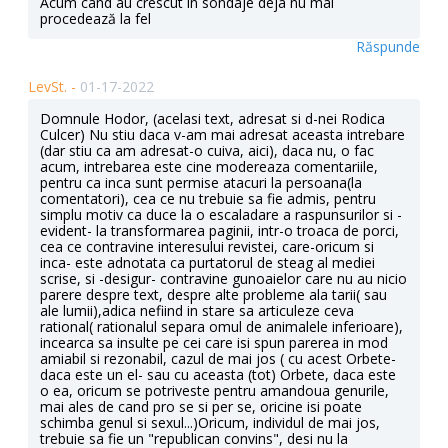
Acum cand au crescut in sondaje deja nu mai
procedează la fel
Răspunde
LevSt. -
01-17-2022
Domnule Hodor, (acelasi text, adresat si d-nei Rodica
Culcer) Nu stiu daca v-am mai adresat aceasta intrebare
(dar stiu ca am adresat-o cuiva, aici), daca nu, o fac
acum, intrebarea este cine modereaza comentariile,
pentru ca inca sunt permise atacuri la persoana(la
comentatori), cea ce nu trebuie sa fie admis, pentru
simplu motiv ca duce la o escaladare a raspunsurilor si -
evident- la transformarea paginii, intr-o troaca de porci,
cea ce contravine interesului revistei, care-oricum si
inca- este adnotata ca purtatorul de steag al mediei
scrise, si -desigur- contravine gunoaielor care nu au nicio
parere despre text, despre alte probleme ala tarii( sau
ale lumii),adica nefiind in stare sa articuleze ceva
rational( rationalul separa omul de animalele inferioare),
incearca sa insulte pe cei care isi spun parerea in mod
amiabil si rezonabil, cazul de mai jos ( cu acest Orbete-
daca este un el- sau cu aceasta (tot) Orbete, daca este
o ea, oricum se potriveste pentru amandoua genurile,
mai ales de cand pro se si per se, oricine isi poate
schimba genul si sexul...)Oricum, individul de mai jos,
trebuie sa fie un "republican convins", desi nu la