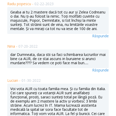
Radu popescu -
02-22-2023
Geaba ai tu 2 mastere dacă tot cu aur și Zelea Codreanu
o dai. Nu ți-au folosit la nimic. Toți molfăiti cuvinte cu
majuscule, Popor, Demnitate, si tot închiși la minte
sunteți. Tot străinii sunt de vina, nu limitările voastre
mentale. Și va mirați ca tot nu va iese de 100 de ani.
Răspunde
Nina -
07-20-2022
dar Dumneata, daca stii sa faci schimbarea lucrurilor mai
bine ca AUR, de ce stai ascuns in buruiene si arunci
murdarie???? Sa vedem ce poti face mai bun.....
Răspunde
Lucian -
01-30-2022
Voi vota AUR cu toata familia mea. Și cu familia din Italia.
Cei care spuneți ca votanții AUR sunt analfabeți
funcțional, prosti, saraci sunteți total pe lângă poză. Eu
de exemplu am 2 mastere la activ și vorbesc 3 limbi
străine. Acum lucrez în IT. Mama lucrează asistenta
medicală la spital iar sora face facultate tot de
informatica. Toți vom vota AUR. La fel și bunicii. Cei care