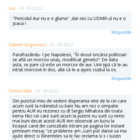
Ion -
01-18-2022
"Pericolul Aur nu e o gluma" ,dar nici cu UDMR-ul nu e o
joaca !
Răspunde
Gabriel Grigorescu -
01-18-2022
Parafrazându- l pe Napoleon, "În dosul oricărui politician
se află un morcov uriaș, modificat genetic!" De data
asta, se pare că este un morcov de aur. Unii țipă că le-au
intrat morcovii în dos, alții că le-a ajuns cuțitul la os.
Răspunde
Simion lidia -
01-18-2022
Din punctul meu de vedere disperarea vine de la cei care
acum sunt la robinetul cu bani Nu am nici o simpatie
pentru AUR eu rezonez cu dl Sergiu Mihalcea din toata
inima Nici cei care sunt acum la putere nu sunt cu nimic
mai buni decat acesti AUR Am observat un lucru la
început cand din curiozitate intram pe pagina lor instant
primeam mesaj "ce probleme am ,cum pot dansii sa ma
ajute direct si Binenteles sa le fac reclama si s i susțin