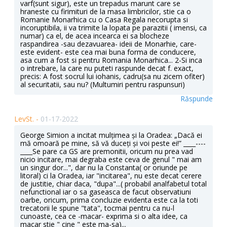
varf(sunt sigur), este un trepadus marunt care se
hraneste cu firimituri de la masa limbricilor, stie ca o
Romanie Monarhica cu o Casa Regala necorupta si
incoruptibila, ii va trimite la lopata pe parazitii ( imensi, ca
numar) ca el, de acea incearca ei sa blocheze
raspandirea -sau dezavuarea- ideii de Monarhie, care-
este evident- este cea mai buna forma de conducere,
asa cum a fost si pentru Romania Monarhica... 2-Si inca
o intrebare, la care nu puteti raspunde decat f. exact,
precis: A fost socrul lui iohanis, cadru(sa nu zicem ofiter)
al securitatii, sau nu? (Multumiri pentru raspunsuri)
Răspunde
LevSt. -
01-17-2022
George Simion a incitat mulțimea și la Oradea: „Dacă ei
mă omoară pe mine, să vă duceți și voi peste ei!” ____----
____Se pare ca GS are premonitii, oricum nu prea vad
nicio incitare, mai degraba este ceva de genul " mai am
un singur dor...", dar nu la Constanta( or oriunde pe
litoral) ci la Oradea, iar "incitarea", nu este decat cerere
de justitie, chiar daca, "dupa"...( probabil analfabetul total
nefunctional iar o sa gaseasca de facut observatiuni
oarbe, oricum, prima concluzie evidenta este ca la toti
trecatorii le spune "tata", tocmai pentru ca nu-l
cunoaste, cea ce -macar- exprima si o alta idee, ca
macar stie " cine " este ma-sa)...