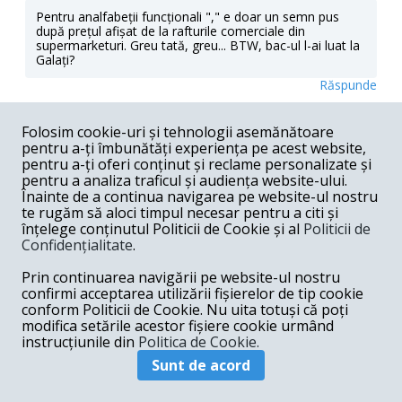
Pentru analfabeții funcționali "," e doar un semn pus
după prețul afișat de la rafturile comerciale din
supermarketuri. Greu tată, greu... BTW, bac-ul l-ai luat la
Galați?
Răspunde
LevSt. -
01-14-2022
Folosim cookie-uri și tehnologii asemănătoare
pentru a-ți îmbunătăți experiența pe acest website,
"...veche dilema.Cum abordezi genul acesta de subiect?"
pentru a-ți oferi conținut și reclame personalizate și
___----___ din contradictia de mai jos rezulta ca GS va fi
inculpat NU pentru ca a intrat in primarie, CI pentru ca
pentru a analiza traficul și audiența website-ului.
VORBEA la microfon, deci situatia este ca cea in care
Înainte de a continua navigarea pe website-ul nostru
Bula a fost amendat ca "A trecut calea ferata,/Cu sula
te rugăm să aloci timpul necesar pentru a citi și
sculata"...///Dosar penal după ce George Simion a
înțelege conținutul Politicii de Cookie și al
Politicii de
pătruns vorbind la microfon în Primăria Timișoara.
Confidențialitate
.
Dominic Fritz: "Au intrat ilegal, prin forță": "... pentru a se
vedea de ce fortele de ordine au permis ce s-a petrecut
Prin continuarea navigării pe website-ul nostru
azi..."
confirmi acceptarea utilizării fișierelor de tip cookie
Răspunde
conform Politicii de Cookie. Nu uita totuși că poți
modifica setările acestor fișiere cookie urmând
mike -
01-13-2022
instrucțiunile din
Politica de Cookie.
Sunt de acord
Eu vad lucrurile un pic altfel... Partide precum AUR nu au
ajuns intamplator la putere (chiar daca nu inca in
guvern), pentru ca pe langa substratul social modelat in