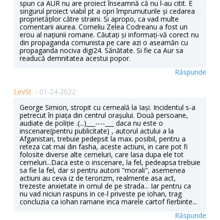
spun ca AUR nu are proiect înseamnă că nu l-au citit. E
singurul proiect viabil pt a opri împrumuturile și cedarea
proprietăților către straini. Si apropo, ca vad multe
comentarii aiurea. Corneliu Zelea Codreanu a fost un
erou al națiunii romane. Căutați și informați-vă corect nu
din propaganda comunista pe care azi o aseamăn cu
propaganda nociva digi24. Sănătate. Si fie ca Aur sa
readucă demnitatea acestui popor.
Răspunde
LevSt. -
01-24-2022
George Simion, stropit cu cerneală la Iași. Incidentul s-a
petrecut în piața din centrul orașului. Două persoane,
audiate de poliție .(...)___----___ daca nu este o
inscenare(pentru publicitate) , autorul actului a la
Afganistan, trebuie pedepsit la max. posibil, pentru a
reteza cat mai din fasha, aceste actiuni, in care pot fi
folosite diverse alte cerneluri, care lasa dupa ele tot
cerneluri...Daca este o inscenare, la fel, pedeapsa trebuie
sa fie la fel, dar si pentru autorii "morali", asemenea
actiuni au ceva iz de terorizm, realmente asa act,
trezeste anxietate in omul de pe strada... Iar pentru ca
nu vad niciun raspuns in ce-l priveste pe iohan, trag
concluzia ca iohan ramane inca marele cartof fierbinte...
Răspunde