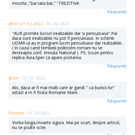
mocirla ,"bai tata bai," "TREZITIVA
Răspunde
@Ion-o1-12-2022 -
01-20-2022
"AUR promite lucruri irealizabile dar si periculoase".Pai
daca sunt irealizabile nu pot fi periculoase. In schimb
UDMR-ul au in program lucriri periculoase dar realizabile.
( In cazul cand tembelii politicieni romani nu se
desteapta conf. Imnului National ). PS: Scuze pentru
replica dura.Sper ca apare postarea.
Răspunde
@Ion -
01-20-2022
Alo, daca ar fi mai multi care ar gandi " ca bunicii lor"
astazi a m fi fosta Romanie Mare .
Răspunde
Proverb -
01-20-2022
Vorba lunga,moarte sigura. Mai pe scurt, despre articol,
nu se poate scrie.