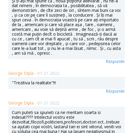
Și ți-ași mai spune că , nouă poporul adevărat , nu ne-a
dat nimeni , în democrația ta , posibilitatea , să vă
demonstrăm , de cîte zeci de ori , sîntem mai buni ca voi
, și ca cei pe care îi susțineți , la conducere . Și îți mai
spun ceva . În democrația voastră pe care ați importato
de la , americani și care vă place așa , tare , oamenii ,
americani , au voie să dețină arme , de foc , și o armă
costă mai puțin decît o bicicletă . Imaginează-ți dacă ai
cu ce , cam cît ai mai fi apucat , tu să , scrii , rău despre
oamenii care vor dreptate , și care vor , pedepsirea celor
care le-a luat tot , și nu le-a mai lăsat , nimic . Și , cu asta
, am să mă , opresc .
Răspunde
George Dipla -
01-21-2022
"Trezitiva la realitate"!!!
Răspunde
George Dipla -
01-21-2022
Cum puteti sa spuneti ca ne meritam soarta si
indesat???? Intelectul vostru este
dezvoltat,filozofi,politicieni,profesori,doctori ect...trebuie
sa ajutati copii vostri, lastarul tari ei sint viitorul, veniti voi
cu solutia cea mai buna ! Hai sa lasam negativismul in