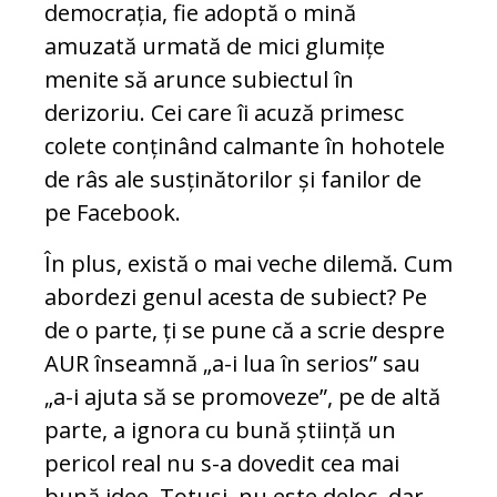
democrația, fie adoptă o mină
amuzată urmată de mici glumițe
menite să arunce subiectul în
derizoriu. Cei care îi acuză primesc
colete conținând calmante în hohotele
de râs ale susținătorilor și fanilor de
pe Facebook.
În plus, există o mai veche dilemă. Cum
abordezi genul acesta de subiect? Pe
de o parte, ți se pune că a scrie despre
AUR înseamnă „a-i lua în serios” sau
„a-i ajuta să se promoveze”, pe de altă
parte, a ignora cu bună știință un
pericol real nu s-a dovedit cea mai
bună idee. Totuși, nu este deloc, dar