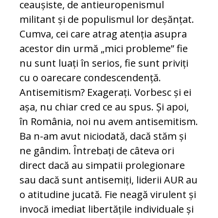
ceaușiste, de antieuropenismul
militant și de populismul lor deșănțat.
Cumva, cei care atrag atenția asupra
acestor din urmă „mici probleme” fie
nu sunt luați în serios, fie sunt priviți
cu o oarecare condescendență.
Antisemitism? Exagerați. Vorbesc și ei
așa, nu chiar cred ce au spus. Și apoi,
în România, noi nu avem antisemitism.
Ba n-am avut niciodată, dacă stăm și
ne gândim. Întrebați de câteva ori
direct dacă au simpatii prolegionare
sau dacă sunt antisemiți, liderii AUR au
o atitudine jucată. Fie neagă virulent și
invocă imediat libertățile individuale și