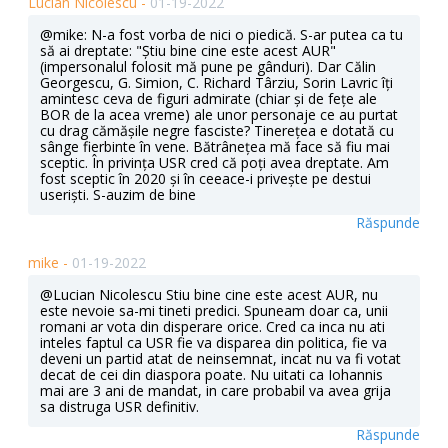
Lucian Nicolescu -
01-19-2022
@mike: N-a fost vorba de nici o piedică. S-ar putea ca tu
să ai dreptate: "Știu bine cine este acest AUR"
(impersonalul folosit mă pune pe gânduri). Dar Călin
Georgescu, G. Simion, C. Richard Târziu, Sorin Lavric îți
amintesc ceva de figuri admirate (chiar și de fețe ale
BOR de la acea vreme) ale unor personaje ce au purtat
cu drag cămășile negre fasciste? Tinerețea e dotată cu
sânge fierbinte în vene. Bătrânețea mă face să fiu mai
sceptic. În privința USR cred că poți avea dreptate. Am
fost sceptic în 2020 și în ceeace-i privește pe destui
useriști. S-auzim de bine
Răspunde
mike -
01-19-2022
@Lucian Nicolescu Stiu bine cine este acest AUR, nu
este nevoie sa-mi tineti predici. Spuneam doar ca, unii
romani ar vota din disperare orice. Cred ca inca nu ati
inteles faptul ca USR fie va disparea din politica, fie va
deveni un partid atat de neinsemnat, incat nu va fi votat
decat de cei din diaspora poate. Nu uitati ca Iohannis
mai are 3 ani de mandat, in care probabil va avea grija
sa distruga USR definitiv.
Răspunde