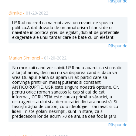
Răspunde
@mike -
01-20-2022
USR-ul nu cred ca va mai avea un cuvant de spus in
politica.A dat dovada de un amatorism hilar si de o
naivitate in politica greu de egalat ,dublat de pretentiile
exagerate ale unui tantar care se bate cu un elefant.
Răspunde
Marian Simionel -
01-20-2022
Nu mor caii cand vor cainii. USR nu a aparut ca si creatie
a lui Johannis, deci nici nu va disparea cand si daca va
vrea Dulapul. Până sa apară un alt partid care sa
convinga printr-un mesaj puternic si constant
ANTICORUPȚIE, USR este singura noastră optiune. Or,
pentru orice roman sanatos la cap si cat de cat
informat, CORUPȚIA este cauza primă a săraciei, a
distrugerii statului si a democratiei din tara noastră. Si
fasciștii ăștia de carton, cu o ideologie - zarzavat si cu
lideri - niste golani nesimțiți, sunt in stare, ca si
predecesorii lor de acum 70 de ani, sa dea foc la țară.
Răspunde