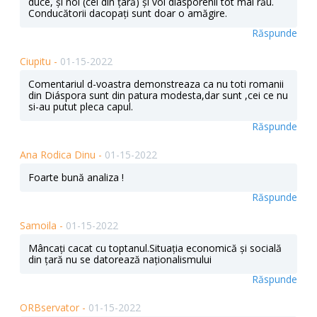
duce, și noi (cei din țară) și voi diasporenii tot mai rău.
Conducătorii dacopați sunt doar o amăgire.
Răspunde
Ciupitu -
01-15-2022
Comentariul d-voastra demonstreaza ca nu toti romanii
din Diáspora sunt din patura modesta,dar sunt ,cei ce nu
si-au putut pleca capul.
Răspunde
Ana Rodica Dinu -
01-15-2022
Foarte bună analiza !
Răspunde
Samoila -
01-15-2022
Mâncați cacat cu toptanul.Situația economică și socială
din țară nu se datorează naționalismului
Răspunde
ORBservator -
01-15-2022