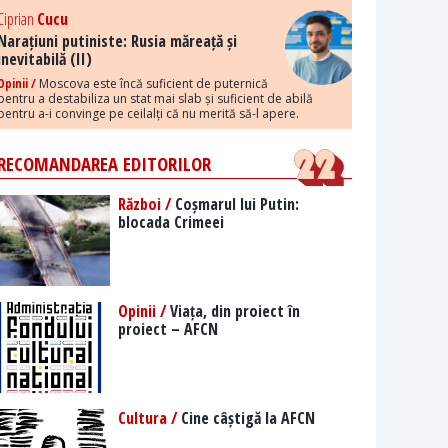
Ciprian
Cucu
Narațiuni putiniste: Rusia măreață și
inevitabilă (II)
Opinii /
Moscova este încă suficient de puternică
pentru a destabiliza un stat mai slab și suficient de abilă
pentru a-i convinge pe ceilalți că nu merită să-l apere.
RECOMANDAREA EDITORILOR
Război /
Coșmarul lui Putin:
blocada Crimeei
Opinii /
Viața, din proiect în
proiect – AFCN
Cultura /
Cine câștigă la AFCN