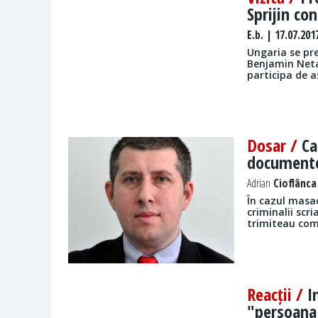
Sprijin co
E.b.
| 17.07.201
Ungaria se pre
Benjamin Netan
participa de 
Dosar /
Ca
documente
Adrian
Cioflânca 
În cazul masac
criminalii scr
trimiteau com
Reacții /
I
"persoana