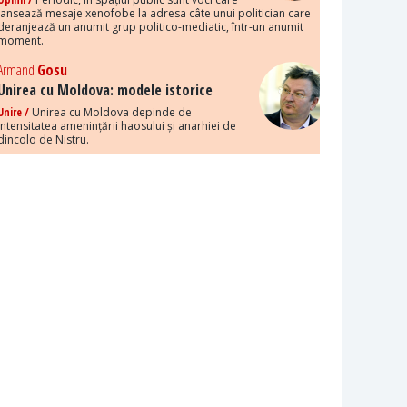
lansează mesaje xenofobe la adresa câte unui politician care
deranjează un anumit grup politico-mediatic, într-un anumit
moment.
Armand
Gosu
Unirea cu Moldova: modele istorice
Unire /
Unirea cu Moldova depinde de
intensitatea amenințării haosului și anarhiei de
dincolo de Nistru.