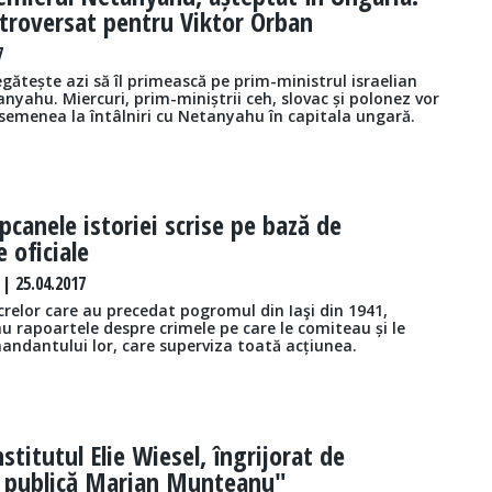
ntroversat pentru Viktor Orban
7
gătește azi să îl primească pe prim-ministrul israelian
yahu. Miercuri, prim-miniștrii ceh, slovac și polonez vor
asemenea la întâlniri cu Netanyahu în capitala ungară.
pcanele istoriei scrise pe bază de
 oficiale
| 25.04.2017
relor care au precedat pogromul din Iaşi din 1941,
iau rapoartele despre crimele pe care le comiteau și le
andantului lor, care superviza toată acțiunea.
nstitutul Elie Wiesel, îngrijorat de
 publică Marian Munteanu"