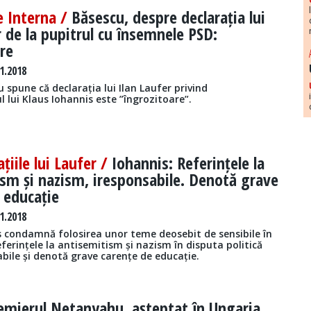
e Interna /
Băsescu, despre declarația lui
r de la pupitrul cu însemnele PSD:
re
1.2018
 spune că declarația lui Ilan Laufer privind
 lui Klaus Iohannis este ”îngrozitoare”.
țiile lui Laufer /
Iohannis: Referințele la
sm și nazism, iresponsabile. Denotă grave
 educație
1.2018
s condamnă folosirea unor teme deosebit de sensibile în
referințele la antisemitism și nazism în disputa politică
bile și denotă grave carențe de educație.
emierul Netanyahu, așteptat în Ungaria.