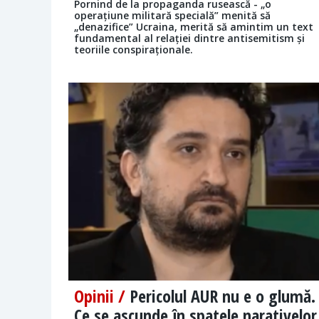
Pornind de la propaganda rusească - „o
operațiune militară specială” menită să
„denazifice” Ucraina, merită să amintim un text
fundamental al relației dintre antisemitism și
teoriile conspiraționale.
Opinii /
Pericolul AUR nu e o glumă.
Ce se ascunde în spatele narativelor