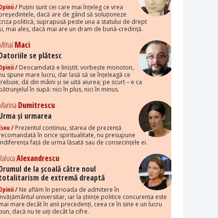
Opinii /
Puțini sunt cei care mai înțeleg ce vrea
președintele, dacă are de gând să soluționeze
criza politică, suprapusă peste una a statului de drept
și, mai ales, dacă mai are un dram de bună-credință.
Mihai
Maci
Datoriile se plătesc
Opinii /
Deocamdată e liniștit: vorbește monoton,
nu spune mare lucru, dar lasă să se înțeleagă ce
trebuie, dă din mâini și se uită aiurea; pe scurt – e ca
pătrunjelul în supă: nici în plus, nici în minus.
Marina
Dumitrescu
Urma și urmarea
Eseu /
Prezentul continuu, starea de prezență
recomandată în orice spiritualitate, nu presupune
indiferența față de urma lăsată sau de consecințele ei.
Raluca
Alexandrescu
Drumul de la școală către noul
totalitarism de extremă dreaptă
Opinii /
Ne aflăm în perioada de admitere în
învățământul universitar, iar la științe politice concurența este
mai mare decât în anii precedenți, ceea ce în sine e un lucru
bun, dacă nu te uiți decât la cifre.