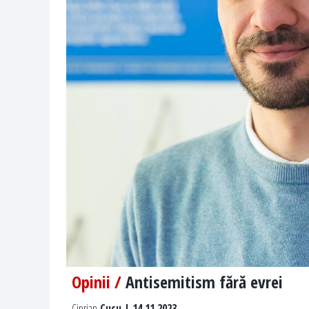
Opinii /
Antisemitism fără evrei
Ciprian
Cucu | 14.11.2023