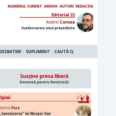
NUMĂRUL CURENT
ARHIVA
AUTORI
REDACȚIA
Editorial 22
Andrei
Cornea
Inadecvarea unui președinte
DEZBATERI
SUPLIMENT
CAUTĂ
Susține presa liberă
Donează pentru Revista22
Opinii
Andreea
Pora
„Savonizarea” lui Nicușor Dan