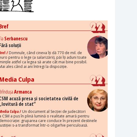
Bref
Tia
Serbanescu
Fără soluții
Bref /
Domnule, când cineva îți dă 770 de mil. de
euro pentru o lege (a salarizării), păi îți aduni toate
mințile astfel ca legea să arate cât mai bine posibil.
Mai ales când ai ani întregi la dispoziție.
Media Culpa
Brîndușa
Armanca
CSM acuză presa și societatea civilă de
„lovitură de stat”
Media Culpa /
Un document al Secției de judecători
a CSM a pus în plină lumină o realitate amară pentru
democrație: gruparea care conduce în prezent destinele
justiției s-a transformat într-o oligarhie periculoasă.