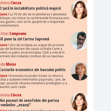
Melania
Cincea
O țară în instabilitate politică majoră
Opinii /
La 70 de zile de la demiterea Cabinetului
Bolojan, nici măcar nu se întrevede formarea unui
nou guvern, care să fie sprijinit de o majoritate
parlamentară.
Cristian
Campeanu
UE pune la zid Curtea Supremă
Opinii /
Zeci de inculpați au scăpat de procese
sau din închisoare din cauză că Înalta Curte a
extins cu patru ani prescripția. CJUE a criticat în
termeni duri instanța condusă de Lia Savonea.
Lidia
Moise
Costurile economice ale haosului politic
Opinii /
Economia nu poate rezista cu retorica
falsă a susținerii intereselor poporului, care, de
fapt, ascunde obsesia menținerii privilegiilor și a
averilor unor caste.
Melania
Cincea
Noi puseuri de xenofobie din partea
românilor „neaoși”
Opinii /
Periodic, în spațiul public sunt voci care