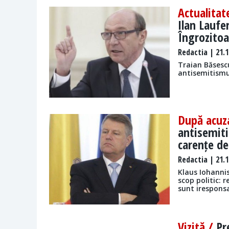
Actualitat
Ilan Laufe
Îngrozitoa
Redactia
| 21.1
Traian Băsescu
antisemitismul
După acuza
antisemiti
carențe de
Redactia
| 21.1
Klaus Iohanni
scop politic: 
sunt iresponsa
Vizită /
Pr