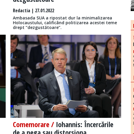
Redactia
| 27.01.2022
Ambasada SUA a ripostat dur la minimalizarea
Holocaustului, calificând politizarea acestei teme
drept ”dezgustătoare”.
Comemorare /
Iohannis: Încercările
de a nega sau distorsiona