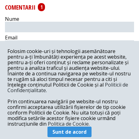
COMENTARII
1
Nume
Email
Folosim cookie-uri și tehnologii asemănătoare
Comentariu
pentru a-ți îmbunătăți experiența pe acest website,
pentru a-ți oferi conținut și reclame personalizate și
pentru a analiza traficul și audiența website-ului.
Înainte de a continua navigarea pe website-ul nostru
te rugăm să aloci timpul necesar pentru a citi și
înțelege conținutul Politicii de Cookie și al
Politicii de
Postează comentariu
Confidențialitate
.
Prin continuarea navigării pe website-ul nostru
emil -
07-12-2018
confirmi acceptarea utilizării fișierelor de tip cookie
Pomana agresiva impusa de UE este de departe cea mai
conform Politicii de Cookie. Nu uita totuși că poți
paguboasa oferta pentru viitorul politic al domnului Boris
modifica setările acestor fișiere cookie urmând
.
instrucțiunile din
Politica de Cookie.
Răspunde
Sunt de acord