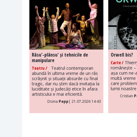
Râsu'-plânsu' și tehnicile de
Orwell bis?
manipulare
Carte /
Thierr
românește – 
Teatru /
Teatrul contemporan
așa cum ne-a
abundă în ultima vreme de un râs
multă vreme 
scrâșnit și situații absurde cu final
care problem
tragic, dar nu știm dacă invitația la
lumii noastre 
luciditate și judecăți etice în afara
artisticului e mai eficientă.
Cristian
P
Doina
Papp
| 21.07.2026 14:43