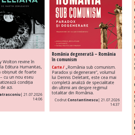
România degenerată – România
în comunism
y Wolton revine în
la Editura Humanitas,
Carte /
„România sub comunism.
 obișnuit de foarte
Paradox și degenerare”, volumul
– cu un nou eseu
lui Dennis Deletant, este cea mai
atizează condiția
completă analiză de specialitate
de azi.
din ultimii ani despre regimul
totalitar din România.
atrasconiu
| 21.07.2026
14:06
Codrut
Constantinescu
| 21.07.2026
14:37