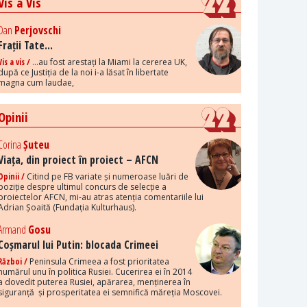
Vis a Vis
Dan
Perjovschi
Frații Tate...
Vis a vis /
...au fost arestați la Miami la cererea UK,
după ce Justiția de la noi i-a lăsat în libertate
magna cum laudae,
Opinii
Corina
Șuteu
Viața, din proiect în proiect – AFCN
Opinii /
Citind pe FB variate și numeroase luări de
poziție despre ultimul concurs de selecție a
proiectelor AFCN, mi-au atras atenția comentariile lui
Adrian Șoaită (Fundația Kulturhaus).
Armand
Gosu
Coșmarul lui Putin: blocada Crimeei
Război /
Peninsula Crimeea a fost prioritatea
numărul unu în politica Rusiei. Cucerirea ei în 2014
a dovedit puterea Rusiei, apărarea, menținerea în
siguranță și prosperitatea ei semnifică măreția Moscovei.