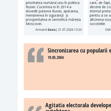
prioritatea numărul unu în politica
care, de fapt
Rusiei. Cucerirea ei în 2014 a
decenii de c
dovedit puterea Rusiei, apărarea,
eternul pretex
menținerea în siguranță și
pentru a se a
prosperitatea ei semnifică măreția
altcineva nou 
Moscovei.
socotelile.
Armand
Gosu
| 21.07.2026 13:23
Otil
Sincronizarea cu popularii
19.05.2004
Agitatia electorala develope
autohtona