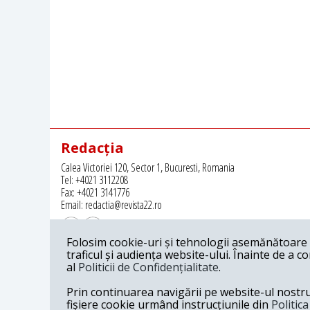
Redacția
Calea Victoriei 120, Sector 1, Bucuresti, Romania
Tel: +4021 3112208
Fax: +4021 3141776
Email: redactia@revista22.ro
Folosim cookie-uri și tehnologii asemănătoare p
traficul și audiența website-ului. Înainte de a c
al
Politicii de Confidențialitate
.
Revista 22 este editata de
Grupul pentru Dialog Social
Prin continuarea navigării pe website-ul nostru c
fișiere cookie urmând instrucțiunile din
Politic