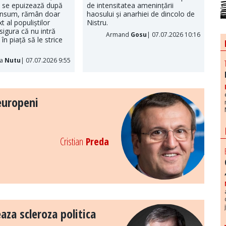
, se epuizează după
de intensitatea amenințării
onsum, rămân doar
haosului și anarhiei de dincolo de
t al populiștilor
Nistru.
sigura că nu intră
Armand
Gosu
| 07.07.2026 10:16
în piață să le strice
ia
Nutu
| 07.07.2026 9:55
 europeni
Cristian
Preda
aza scleroza politica