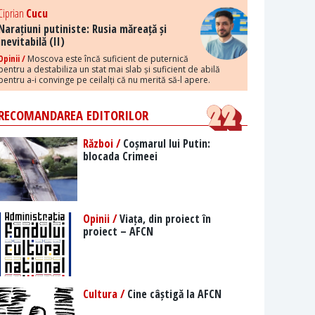
Ciprian
Cucu
Narațiuni putiniste: Rusia măreață și
inevitabilă (II)
Opinii /
Moscova este încă suficient de puternică
pentru a destabiliza un stat mai slab și suficient de abilă
pentru a-i convinge pe ceilalți că nu merită să-l apere.
RECOMANDAREA EDITORILOR
Război /
Coșmarul lui Putin:
blocada Crimeei
Opinii /
Viața, din proiect în
proiect – AFCN
Cultura /
Cine câștigă la AFCN