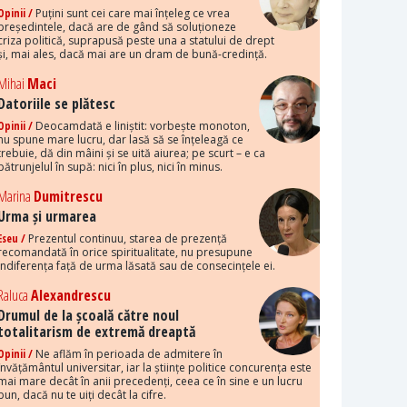
Opinii /
Puțini sunt cei care mai înțeleg ce vrea
președintele, dacă are de gând să soluționeze
criza politică, suprapusă peste una a statului de drept
și, mai ales, dacă mai are un dram de bună-credință.
Mihai
Maci
Datoriile se plătesc
Opinii /
Deocamdată e liniștit: vorbește monoton,
nu spune mare lucru, dar lasă să se înțeleagă ce
trebuie, dă din mâini și se uită aiurea; pe scurt – e ca
pătrunjelul în supă: nici în plus, nici în minus.
Marina
Dumitrescu
Urma și urmarea
Eseu /
Prezentul continuu, starea de prezență
recomandată în orice spiritualitate, nu presupune
indiferența față de urma lăsată sau de consecințele ei.
Raluca
Alexandrescu
Drumul de la școală către noul
totalitarism de extremă dreaptă
Opinii /
Ne aflăm în perioada de admitere în
învățământul universitar, iar la științe politice concurența este
mai mare decât în anii precedenți, ceea ce în sine e un lucru
bun, dacă nu te uiți decât la cifre.