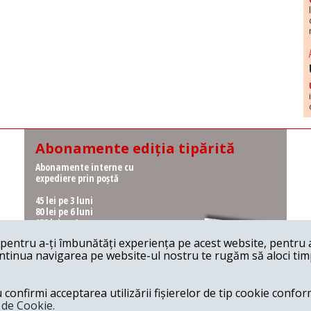
Abonamente ediția tipărită
Abonamente interne cu
expediere prin poștă
45 lei pe 3 luni
80 lei pe 6 luni
150 lei pe 1 an
entru a-ți îmbunătăți experiența pe acest website, pentru a-
Abonamente interne cu
ontinua navigarea pe website-ul nostru te rugăm să aloci timpu
ridicare de la redacție
36 lei pe 3 luni
62 lei pe 6 luni
onfirmi acceptarea utilizării fișierelor de tip cookie conform
115 lei pe 1 an
a de Cookie.