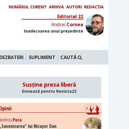
NUMĂRUL CURENT
ARHIVA
AUTORI
REDACȚIA
Editorial 22
Andrei
Cornea
Inadecvarea unui președinte
DEZBATERI
SUPLIMENT
CAUTĂ
Susține presa liberă
Donează pentru Revista22
Opinii
Andreea
Pora
„Savonizarea” lui Nicușor Dan