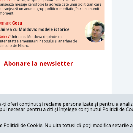
lansează mesaje xenofobe la adresa câte unui politician care
deranjează un anumit grup politico-mediatic, într-un anumit
moment.
Armand
Gosu
Unirea cu Moldova: modele istorice
Unire /
Unirea cu Moldova depinde de
intensitatea amenințării haosului și anarhiei de
dincolo de Nistru.
Abonare la newsletter
ți oferi conținut și reclame personalizate și pentru a anali
l necesar pentru a citi și înțelege conținutul Politicii de Co
 Politicii de Cookie. Nu uita totuși că poți modifica setările 