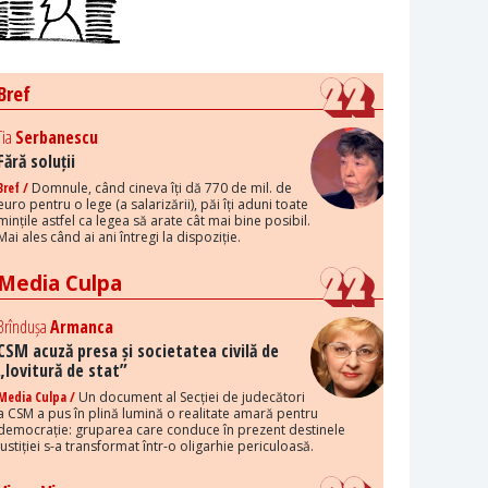
Bref
Tia
Serbanescu
Fără soluții
Bref /
Domnule, când cineva îți dă 770 de mil. de
euro pentru o lege (a salarizării), păi îți aduni toate
mințile astfel ca legea să arate cât mai bine posibil.
Mai ales când ai ani întregi la dispoziție.
Media Culpa
Brîndușa
Armanca
CSM acuză presa și societatea civilă de
„lovitură de stat”
Media Culpa /
Un document al Secției de judecători
a CSM a pus în plină lumină o realitate amară pentru
democrație: gruparea care conduce în prezent destinele
justiției s-a transformat într-o oligarhie periculoasă.