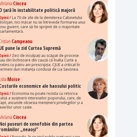
Melania
Cincea
O țară în instabilitate politică majoră
Opinii /
La 70 de zile de la demiterea Cabinetului
Bolojan, nici măcar nu se întrevede formarea unui
nou guvern, care să fie sprijinit de o majoritate
parlamentară.
Cristian
Campeanu
UE pune la zid Curtea Supremă
Opinii /
Zeci de inculpați au scăpat de procese
sau din închisoare din cauză că Înalta Curte a
extins cu patru ani prescripția. CJUE a criticat în
termeni duri instanța condusă de Lia Savonea.
Lidia
Moise
Costurile economice ale haosului politic
Opinii /
Economia nu poate rezista cu retorica
falsă a susținerii intereselor poporului, care, de
fapt, ascunde obsesia menținerii privilegiilor și a
averilor unor caste.
Melania
Cincea
Noi puseuri de xenofobie din partea
românilor „neaoși”
Opinii /
Periodic, în spațiul public sunt voci care