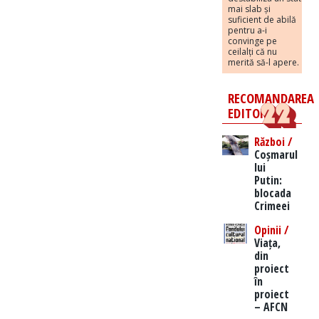
mai slab și
suficient de abilă
pentru a-i
convinge pe
ceilalți că nu
merită să-l apere.
RECOMANDAREA
EDITORILOR
Război /
Coșmarul
lui
Putin:
blocada
Crimeei
Opinii /
Viața,
din
proiect
în
proiect
– AFCN