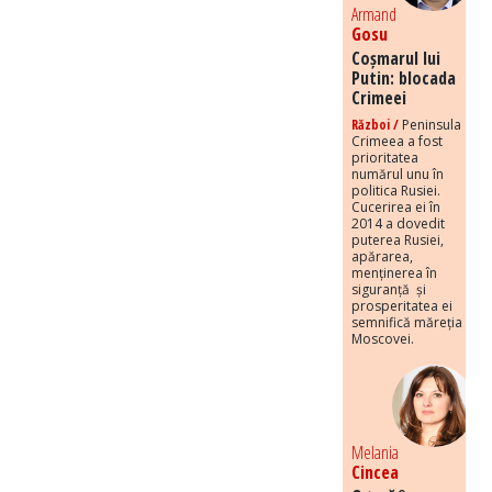
Armand
Gosu
Coșmarul lui
Putin: blocada
Crimeei
Război /
Peninsula
Crimeea a fost
prioritatea
numărul unu în
politica Rusiei.
Cucerirea ei în
2014 a dovedit
puterea Rusiei,
apărarea,
menținerea în
siguranță și
prosperitatea ei
semnifică măreția
Moscovei.
Melania
Cincea