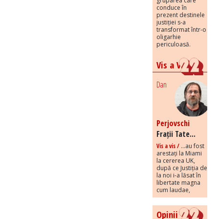
gruparea care
conduce în
prezent destinele
justiției s-a
transformat într-o
oligarhie
periculoasă.
Vis a Vis
Dan
Perjovschi
Frații Tate...
Vis a vis /
...au fost
arestați la Miami
la cererea UK,
după ce Justiția de
la noi i-a lăsat în
libertate magna
cum laudae,
Opinii