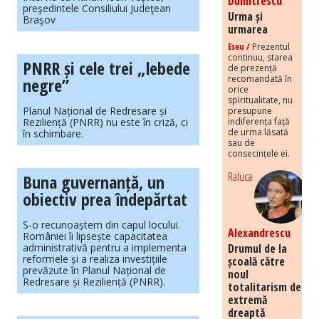
Dumitrescu
preşedintele Consiliului Judeţean
Urma și
Braşov
urmarea
Eseu /
Prezentul
continuu, starea
PNRR și cele trei „lebede
de prezență
recomandată în
negre”
orice
spiritualitate, nu
Planul Național de Redresare și
presupune
Reziliență (PNRR) nu este în criză, ci
indiferența față
de urma lăsată
în schimbare.
sau de
consecințele ei.
Raluca
Buna guvernanță, un
obiectiv prea îndepărtat
S-o recunoaștem din capul locului.
Alexandrescu
României îi lipsește capacitatea
administrativă pentru a implementa
Drumul de la
reformele și a realiza investițiile
școală către
prevăzute în Planul Național de
noul
Redresare și Reziliență (PNRR).
totalitarism de
extremă
dreaptă