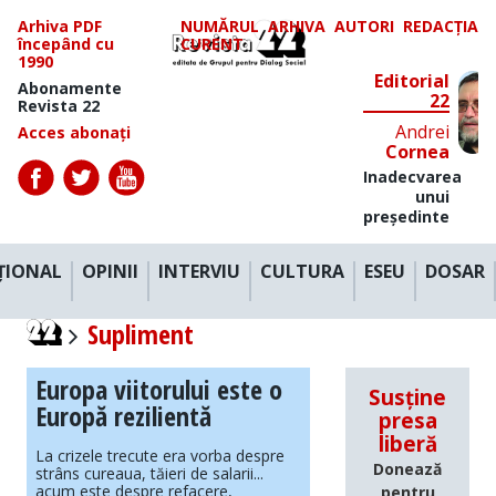
Arhiva PDF
NUMĂRUL
ARHIVA
AUTORI
REDACȚIA
începând cu
CURENT
1990
Editorial
Abonamente
22
Revista 22
Andrei
Acces abonați
Cornea
Inadecvarea
unui
președinte
ȚIONAL
OPINII
INTERVIU
CULTURA
ESEU
DOSAR
Supliment
Europa viitorului este o
Susține
Europă rezilientă
presa
liberă
La crizele trecute era vorba despre
Donează
strâns cureaua, tăieri de salarii...
acum este despre refacere,
pentru