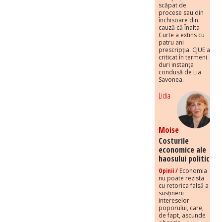
scăpat de
procese sau din
închisoare din
cauză că Înalta
Curte a extins cu
patru ani
prescripția. CJUE a
criticat în termeni
duri instanța
condusă de Lia
Savonea.
Lidia
Moise
Costurile
economice ale
haosului politic
Opinii /
Economia
nu poate rezista
cu retorica falsă a
susținerii
intereselor
poporului, care,
de fapt, ascunde