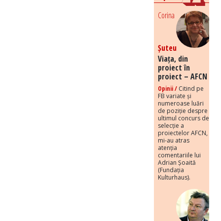
Corina
Șuteu
Viața, din
proiect în
proiect – AFCN
Opinii /
Citind pe
FB variate și
numeroase luări
de poziție despre
ultimul concurs de
selecție a
proiectelor AFCN,
mi-au atras
atenția
comentariile lui
Adrian Șoaită
(Fundația
Kulturhaus).