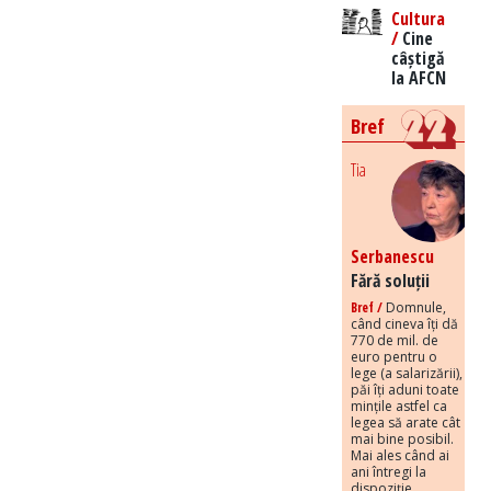
Cultura
/
Cine
câștigă
la AFCN
Bref
Tia
Serbanescu
Fără soluții
Bref /
Domnule,
când cineva îți dă
770 de mil. de
euro pentru o
lege (a salarizării),
păi îți aduni toate
mințile astfel ca
legea să arate cât
mai bine posibil.
Mai ales când ai
ani întregi la
dispoziție.