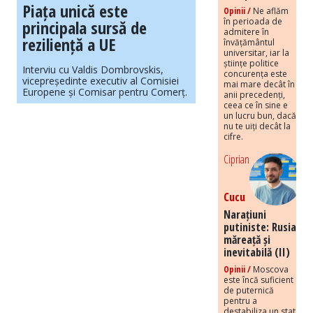
Piața unică este
Opinii /
Ne aflăm
în perioada de
principala sursă de
admitere în
reziliență a UE
învățământul
universitar, iar la
științe politice
Interviu cu Valdis Dombrovskis,
concurența este
vicepreședinte executiv al Comisiei
mai mare decât în
Europene și Comisar pentru Comerț.
anii precedenți,
ceea ce în sine e
un lucru bun, dacă
nu te uiți decât la
cifre.
Ciprian
Cucu
Narațiuni
putiniste: Rusia
măreață și
inevitabilă (II)
Opinii /
Moscova
este încă suficient
de puternică
pentru a
destabiliza un stat