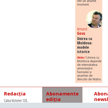
într-un anumit
moment.
Armand
Gosu
Unirea cu
Moldova:
modele
istorice
Unire /
Unirea cu
Moldova depinde
de intensitatea
amenințării
haosului și
anarhiei de
dincolo de Nistru.
Redacția
Abonamente
Abona
ediția
newsl
Calea Victoriei 120,
tipărită
Sector 1, Bucuresti,