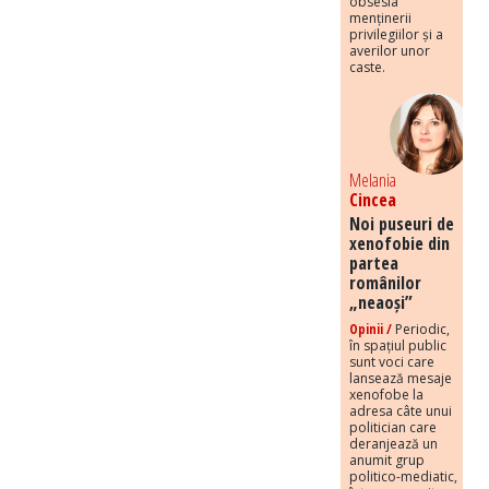
obsesia
menținerii
privilegiilor și a
averilor unor
caste.
Melania
Cincea
Noi puseuri de
xenofobie din
partea
românilor
„neaoși”
Opinii /
Periodic,
în spațiul public
sunt voci care
lansează mesaje
xenofobe la
adresa câte unui
politician care
deranjează un
anumit grup
politico-mediatic,