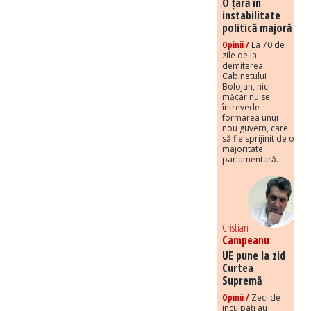
O țară în
instabilitate
politică majoră
Opinii /
La 70 de
zile de la
demiterea
Cabinetului
Bolojan, nici
măcar nu se
întrevede
formarea unui
nou guvern, care
să fie sprijinit de o
majoritate
parlamentară.
Cristian
Campeanu
UE pune la zid
Curtea
Supremă
Opinii /
Zeci de
inculpați au