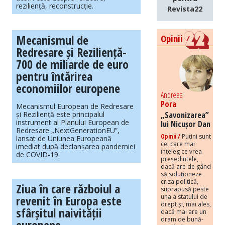
reziliență, reconstrucție.
Revista22
Mecanismul de
Opinii
Redresare și Reziliență-
700 de miliarde de euro
pentru întărirea
economiilor europene
Andreea
Pora
Mecanismul European de Redresare
și Reziliență este principalul
„Savonizarea”
instrument al Planului European de
lui Nicușor Dan
Redresare „NextGenerationEU”,
Opinii /
Puțini sunt
lansat de Uniunea Europeană
cei care mai
imediat după declanșarea pandemiei
înțeleg ce vrea
de COVID-19.
președintele,
dacă are de gând
să soluționeze
criza politică,
Ziua în care războiul a
suprapusă peste
revenit în Europa este
una a statului de
drept și, mai ales,
sfârșitul naivității
dacă mai are un
dram de bună-
europene