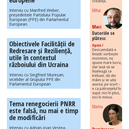
credință.
Mihai
Interviu cu Manfred Weber,
președintele Partidului Popular
European (PPE) din Parlamentul
European.
Maci
Datoriile se
plătesc
Obiectivele Facilității de
Opinii /
Redresare și Reziliență,
Deocamdată e
liniștit: vorbește
utile în contextul
monoton, nu
războiului din Ucraina
spune mare lucru,
dar lasă să se
înțeleagă ce
Interviu cu Siegfried Mureșan,
trebuie, dă din
vicelider al Grupului PPE din
mâini și se uită
Parlamentul European
aiurea; pe scurt –
e ca pătrunjelul în
supă: nici în plus,
nici în minus.
Tema renegocierii PNRR
Marina
este falsă, nu mai e timp
de modificări
Interviu cu Adrian-Ioan Veștea,