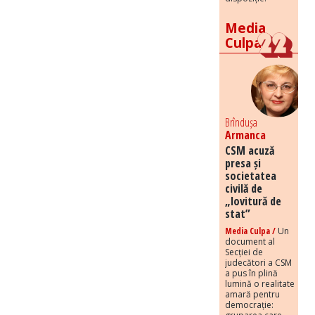
Media
Culpa
Brîndușa
Armanca
CSM acuză
presa și
societatea
civilă de
„lovitură de
stat”
Media Culpa /
Un
document al
Secției de
judecători a CSM
a pus în plină
lumină o realitate
amară pentru
democrație: