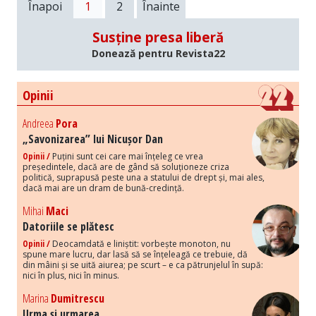
Înapoi
1
2
Înainte
Susține presa liberă
Donează pentru Revista22
Opinii
Andreea
Pora
„Savonizarea” lui Nicușor Dan
Opinii /
Puțini sunt cei care mai înțeleg ce vrea
președintele, dacă are de gând să soluționeze criza
politică, suprapusă peste una a statului de drept și, mai ales,
dacă mai are un dram de bună-credință.
Mihai
Maci
Datoriile se plătesc
Opinii /
Deocamdată e liniștit: vorbește monoton, nu
spune mare lucru, dar lasă să se înțeleagă ce trebuie, dă
din mâini și se uită aiurea; pe scurt – e ca pătrunjelul în supă:
nici în plus, nici în minus.
Marina
Dumitrescu
Urma și urmarea