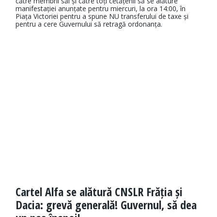
către membrii săi și către toți cetățenii să se alăture
manifestației anunțate pentru miercuri, la ora 14:00, în
Piața Victoriei pentru a spune NU transferului de taxe și
pentru a cere Guvernului să retragă ordonanța.
Cartel Alfa se alătură CNSLR Frăția și
Dacia: grevă generală! Guvernul, să dea