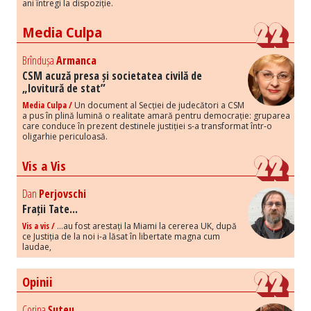
ani întregi la dispoziție.
Media Culpa
Brîndușa
Armanca
CSM acuză presa și societatea civilă de
„lovitură de stat”
Media Culpa /
Un document al Secției de judecători a CSM
a pus în plină lumină o realitate amară pentru democrație: gruparea
care conduce în prezent destinele justiției s-a transformat într-o
oligarhie periculoasă.
Vis a Vis
Dan
Perjovschi
Frații Tate...
Vis a vis /
...au fost arestați la Miami la cererea UK, după
ce Justiția de la noi i-a lăsat în libertate magna cum
laudae,
Opinii
Corina
Șuteu