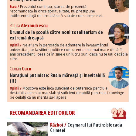
Eseu /
Prezentul continuu, starea de prezență
recomandată în orice spiritualitate, nu presupune
indiferența față de urma lăsată sau de consecințele ei.
Raluca
Alexandrescu
Drumul de la școală către noul totalitarism de
extremă dreaptă
Opinii /
Ne aflăm în perioada de admitere în învățământul
universitar, iar la științe politice concurența este mai mare decât în
anii precedenți, ceea ce în sine e un lucru bun, dacă nu te uiți decât la
cifre.
Ciprian
Cucu
Narațiuni putiniste: Rusia măreață și inevitabilă
(II)
Opinii /
Moscova este încă suficient de puternică pentru a
destabiliza un stat mai slab și suficient de abilă pentru a-i convinge
pe ceilalți că nu merită să-l apere.
RECOMANDAREA EDITORILOR
Război /
Coșmarul lui Putin: blocada
Crimeei