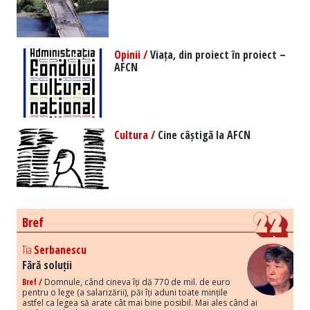
Opinii /
Viața, din proiect în proiect –
AFCN
Cultura /
Cine câștigă la AFCN
Bref
Tia
Serbanescu
Fără soluții
Bref /
Domnule, când cineva îți dă 770 de mil. de euro
pentru o lege (a salarizării), păi îți aduni toate mințile
astfel ca legea să arate cât mai bine posibil. Mai ales când ai