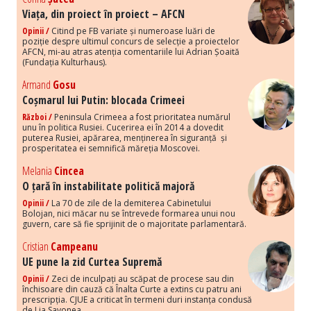
Viața, din proiect în proiect – AFCN
Opinii /
Citind pe FB variate și numeroase luări de
poziție despre ultimul concurs de selecție a proiectelor
AFCN, mi-au atras atenția comentariile lui Adrian Șoaită
(Fundația Kulturhaus).
Armand
Gosu
Coșmarul lui Putin: blocada Crimeei
Război /
Peninsula Crimeea a fost prioritatea numărul
unu în politica Rusiei. Cucerirea ei în 2014 a dovedit
puterea Rusiei, apărarea, menținerea în siguranță și
prosperitatea ei semnifică măreția Moscovei.
Melania
Cincea
O țară în instabilitate politică majoră
Opinii /
La 70 de zile de la demiterea Cabinetului
Bolojan, nici măcar nu se întrevede formarea unui nou
guvern, care să fie sprijinit de o majoritate parlamentară.
Cristian
Campeanu
UE pune la zid Curtea Supremă
Opinii /
Zeci de inculpați au scăpat de procese sau din
închisoare din cauză că Înalta Curte a extins cu patru ani
prescripția. CJUE a criticat în termeni duri instanța condusă
de Lia Savonea.