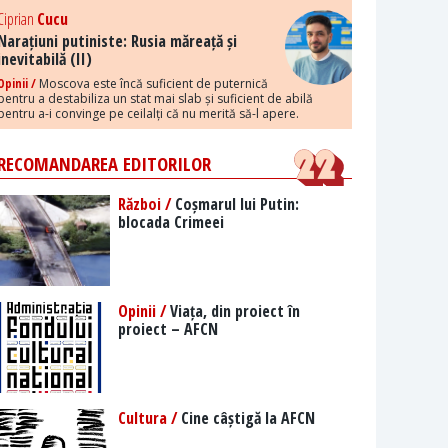
Ciprian
Cucu
Narațiuni putiniste: Rusia măreață și
inevitabilă (II)
Opinii /
Moscova este încă suficient de puternică
pentru a destabiliza un stat mai slab și suficient de abilă
pentru a-i convinge pe ceilalți că nu merită să-l apere.
RECOMANDAREA EDITORILOR
Război /
Coșmarul lui Putin:
blocada Crimeei
Opinii /
Viața, din proiect în
proiect – AFCN
Cultura /
Cine câștigă la AFCN