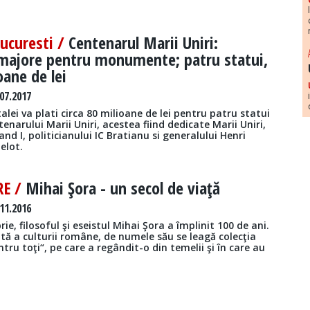
Bucuresti /
Centenarul Marii Uniri:
 majore pentru monumente; patru statui,
oane de lei
07.2017
alei va plati circa 80 milioane de lei pentru patru statui
enarului Marii Uniri, acestea fiind dedicate Marii Uniri,
and I, politicianului IC Bratianu si generalului Henri
elot.
RE /
Mihai Şora - un secol de viaţă
11.2016
ie, filosoful şi eseistul Mihai Şora a împlinit 100 de ani.
tă a culturii române, de numele său se leagă colecţia
ntru toţi“, pe care a regândit-o din temelii şi în care au