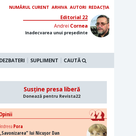
NUMĂRUL CURENT
ARHIVA
AUTORI
REDACȚIA
Editorial 22
Andrei
Cornea
Inadecvarea unui președinte
DEZBATERI
SUPLIMENT
CAUTĂ
Susține presa liberă
Donează pentru Revista22
Opinii
Andreea
Pora
„Savonizarea” lui Nicușor Dan