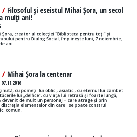
e /
Filosoful şi eseistul Mihai Şora, un secol
a mulţi ani!
6
 Şora, creator al colecţiei ”Biblioteca pentru toţi” şi
upului pentru Dialog Social, împlineşte luni, 7 noiembrie,
de ani.
e /
Mihai Șora la centenar
 07.11.2016
ținută, cu pomeții lui oblici, asiatici, cu eternul lui zâmbet
ăcerile lui „delfice“, cu viața lui retrasă și foarte lungă,
 devenit de mult un personaj – care atrage și prin
 discreția elementelor din care i se poate construi
lic, comun.