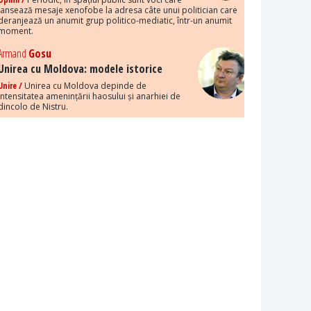
lansează mesaje xenofobe la adresa câte unui politician care
deranjează un anumit grup politico-mediatic, într-un anumit
moment.
Armand
Gosu
Unirea cu Moldova: modele istorice
Unire /
Unirea cu Moldova depinde de
intensitatea amenințării haosului și anarhiei de
dincolo de Nistru.