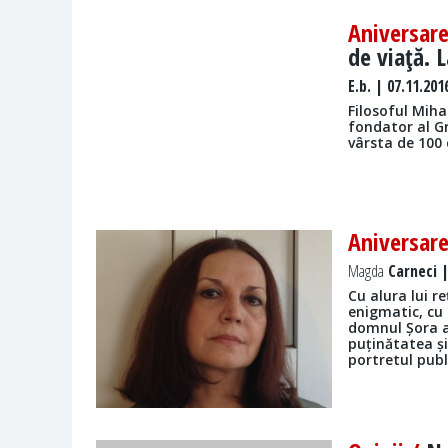
Aniversar
de viaţă. L
E.b.
| 07.11.201
Filosoful Mihai
fondator al Gr
vârsta de 100 
Aniversar
Magda
Carneci |
Cu alura lui re
enigmatic, cu t
domnul Șora a
puținătatea și
portretul pub