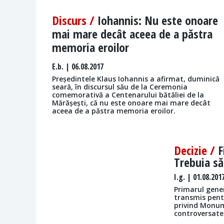
Discurs /
Iohannis: Nu este onoare
mai mare decât aceea de a păstra
memoria eroilor
E.b.
| 06.08.2017
Președintele Klaus Iohannis a afirmat, duminică
seară, în discursul său de la Ceremonia
comemorativă a Centenarului bătăliei de la
Mărășești, că nu este onoare mai mare decât
aceea de a păstra memoria eroilor.
Decizie /
F
Trebuia să
I.g.
| 01.08.201
Primarul gene
transmis pent
privind Monum
controversate 