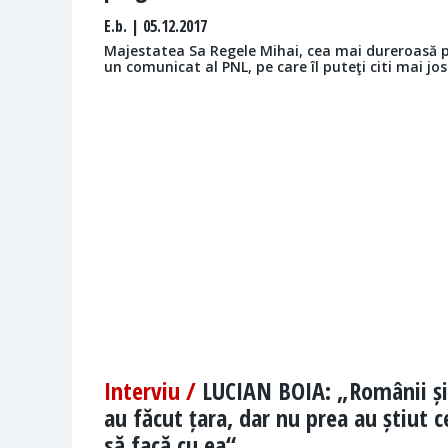
E.b.
| 05.12.2017
Majestatea Sa Regele Mihai, cea mai dureroasă p
un comunicat al PNL, pe care îl puteţi citi mai jos
Interviu /
LUCIAN BOIA: „Românii și
au făcut țara, dar nu prea au știut c
să facă cu ea“