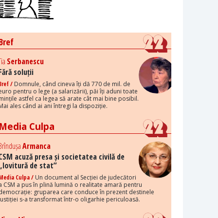
Bref
Tia
Serbanescu
Fără soluții
Bref /
Domnule, când cineva îți dă 770 de mil. de
euro pentru o lege (a salarizării), păi îți aduni toate
mințile astfel ca legea să arate cât mai bine posibil.
Mai ales când ai ani întregi la dispoziție.
Media Culpa
Brîndușa
Armanca
CSM acuză presa și societatea civilă de
„lovitură de stat”
Media Culpa /
Un document al Secției de judecători
a CSM a pus în plină lumină o realitate amară pentru
democrație: gruparea care conduce în prezent destinele
justiției s-a transformat într-o oligarhie periculoasă.