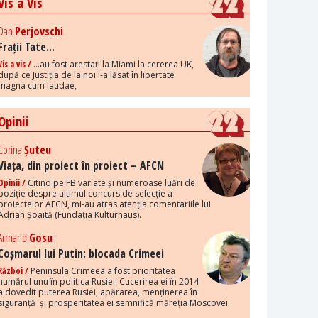
Vis a Vis
Dan
Perjovschi
Frații Tate...
Vis a vis /
...au fost arestați la Miami la cererea UK,
după ce Justiția de la noi i-a lăsat în libertate
magna cum laudae,
Opinii
Corina
Șuteu
Viața, din proiect în proiect – AFCN
Opinii /
Citind pe FB variate și numeroase luări de
poziție despre ultimul concurs de selecție a
proiectelor AFCN, mi-au atras atenția comentariile lui
Adrian Șoaită (Fundația Kulturhaus).
Armand
Gosu
Coșmarul lui Putin: blocada Crimeei
Război /
Peninsula Crimeea a fost prioritatea
numărul unu în politica Rusiei. Cucerirea ei în 2014
a dovedit puterea Rusiei, apărarea, menținerea în
siguranță și prosperitatea ei semnifică măreția Moscovei.