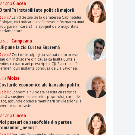
Melania
Cincea
O țară în instabilitate politică majoră
Opinii /
La 70 de zile de la demiterea Cabinetului
Bolojan, nici măcar nu se întrevede formarea unui
nou guvern, care să fie sprijinit de o majoritate
parlamentară.
Cristian
Campeanu
UE pune la zid Curtea Supremă
Opinii /
Zeci de inculpați au scăpat de procese
sau din închisoare din cauză că Înalta Curte a
extins cu patru ani prescripția. CJUE a criticat în
termeni duri instanța condusă de Lia Savonea.
Lidia
Moise
Costurile economice ale haosului politic
Opinii /
Economia nu poate rezista cu retorica
falsă a susținerii intereselor poporului, care, de
fapt, ascunde obsesia menținerii privilegiilor și a
averilor unor caste.
Melania
Cincea
Noi puseuri de xenofobie din partea
românilor „neaoși”
Opinii /
Periodic, în spațiul public sunt voci care