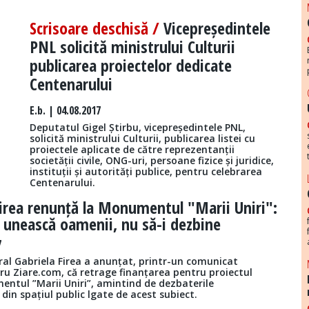
Scrisoare deschisă /
Vicepreședintele
PNL solicită ministrului Culturii
publicarea proiectelor dedicate
Centenarului
E.b.
| 04.08.2017
Deputatul Gigel Știrbu, vicepreședintele PNL,
solicită ministrului Culturii, publicarea listei cu
proiectele aplicate de către reprezentanții
societății civile, ONG-uri, persoane fizice și juridice,
instituții și autorități publice, pentru celebrarea
Centenarului.
irea renunță la Monumentul "Marii Uniri":
 unească oamenii, nu să-i dezbine
7
ral Gabriela Firea a anunțat, printr-un comunicat
ru Ziare.com, că retrage finanțarea pentru proiectul
entul ”Marii Uniri”, amintind de dezbaterile
din spațiul public lgate de acest subiect.