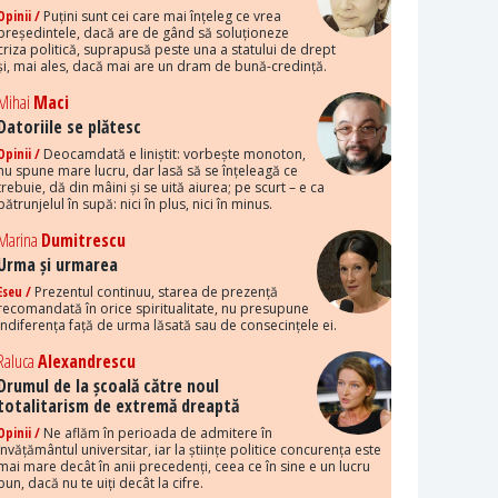
Opinii /
Puțini sunt cei care mai înțeleg ce vrea
președintele, dacă are de gând să soluționeze
criza politică, suprapusă peste una a statului de drept
și, mai ales, dacă mai are un dram de bună-credință.
Mihai
Maci
Datoriile se plătesc
Opinii /
Deocamdată e liniștit: vorbește monoton,
nu spune mare lucru, dar lasă să se înțeleagă ce
trebuie, dă din mâini și se uită aiurea; pe scurt – e ca
pătrunjelul în supă: nici în plus, nici în minus.
Marina
Dumitrescu
Urma și urmarea
Eseu /
Prezentul continuu, starea de prezență
recomandată în orice spiritualitate, nu presupune
indiferența față de urma lăsată sau de consecințele ei.
Raluca
Alexandrescu
Drumul de la școală către noul
totalitarism de extremă dreaptă
Opinii /
Ne aflăm în perioada de admitere în
învățământul universitar, iar la științe politice concurența este
mai mare decât în anii precedenți, ceea ce în sine e un lucru
bun, dacă nu te uiți decât la cifre.