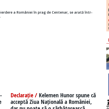
ierdere a României în prag de Centenar, se arată într-
.
-
Declarație /
Kelemen Hunor spune că
e
acceptă Ziua Națională a României,
dar nu poate să o sărbătorească