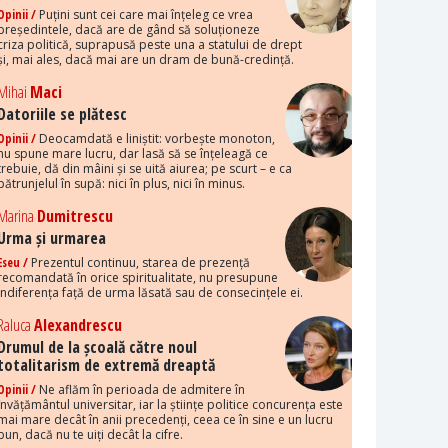
Opinii /
Puțini sunt cei care mai înțeleg ce vrea
președintele, dacă are de gând să soluționeze
criza politică, suprapusă peste una a statului de drept
și, mai ales, dacă mai are un dram de bună-credință.
Mihai
Maci
Datoriile se plătesc
Opinii /
Deocamdată e liniștit: vorbește monoton,
nu spune mare lucru, dar lasă să se înțeleagă ce
trebuie, dă din mâini și se uită aiurea; pe scurt – e ca
pătrunjelul în supă: nici în plus, nici în minus.
Marina
Dumitrescu
Urma și urmarea
Eseu /
Prezentul continuu, starea de prezență
recomandată în orice spiritualitate, nu presupune
indiferența față de urma lăsată sau de consecințele ei.
Raluca
Alexandrescu
Drumul de la școală către noul
totalitarism de extremă dreaptă
Opinii /
Ne aflăm în perioada de admitere în
învățământul universitar, iar la științe politice concurența este
mai mare decât în anii precedenți, ceea ce în sine e un lucru
bun, dacă nu te uiți decât la cifre.