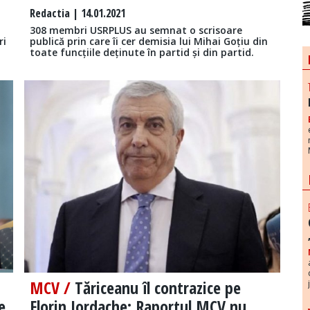
Redactia
| 14.01.2021
308 membri USRPLUS au semnat o scrisoare
ri
publică prin care îi cer demisia lui Mihai Goțiu din
toate funcțiile deținute în partid și din partid.
MCV /
Tăriceanu îl contrazice pe
e
Florin Iordache: Raportul MCV nu