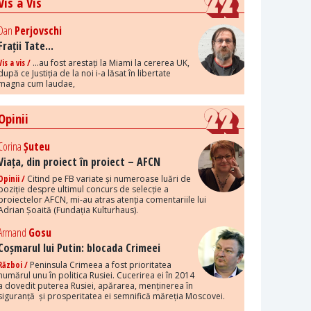
Vis a Vis
Dan
Perjovschi
Frații Tate...
Vis a vis /
...au fost arestați la Miami la cererea UK,
după ce Justiția de la noi i-a lăsat în libertate
magna cum laudae,
Opinii
Corina
Șuteu
Viața, din proiect în proiect – AFCN
Opinii /
Citind pe FB variate și numeroase luări de
poziție despre ultimul concurs de selecție a
proiectelor AFCN, mi-au atras atenția comentariile lui
Adrian Șoaită (Fundația Kulturhaus).
Armand
Gosu
Coșmarul lui Putin: blocada Crimeei
Război /
Peninsula Crimeea a fost prioritatea
numărul unu în politica Rusiei. Cucerirea ei în 2014
a dovedit puterea Rusiei, apărarea, menținerea în
siguranță și prosperitatea ei semnifică măreția Moscovei.