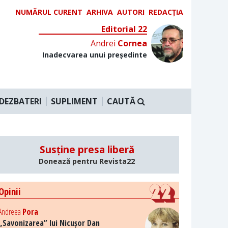
NUMĂRUL CURENT
ARHIVA
AUTORI
REDACȚIA
Editorial 22
Andrei
Cornea
Inadecvarea unui președinte
DEZBATERI
SUPLIMENT
CAUTĂ
Susține presa liberă
Donează pentru Revista22
Opinii
Andreea
Pora
„Savonizarea” lui Nicușor Dan