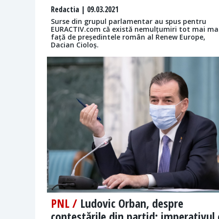
Redactia
| 09.03.2021
Surse din grupul parlamentar au spus pentru
EURACTIV.com că există nemulțumiri tot mai ma
față de președintele român al Renew Europe,
Dacian Cioloș.
PNL /
Ludovic Orban, despre
contestările din partid: imperativul 