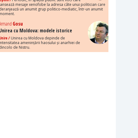
lansează mesaje xenofobe la adresa câte unui politician care
deranjează un anumit grup politico-mediatic, într-un anumit
moment.
Armand
Gosu
Unirea cu Moldova: modele istorice
Unire /
Unirea cu Moldova depinde de
intensitatea amenințării haosului și anarhiei de
dincolo de Nistru.