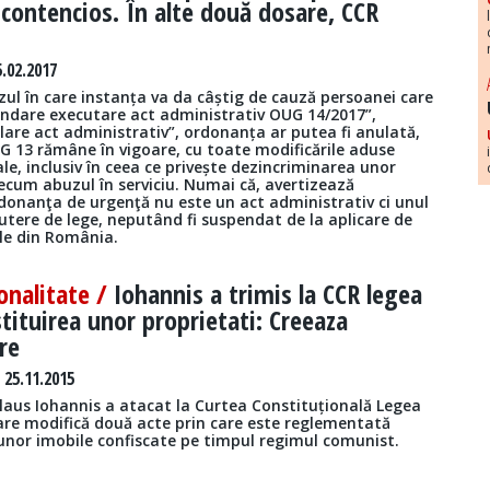
 contencios. În alte două dosare, CCR
.02.2017
zul în care instanța va da câștig de cauză persoanei care
endare executare act administrativ OUG 14/2017”,
lare act administrativ”, ordonanța ar putea fi anulată,
G 13 rămâne în vigoare, cu toate modificările aduse
le, inclusiv în ceea ce privește dezincriminarea unor
recum abuzul în serviciu. Numai că, avertizează
ordonanţa de urgenţă nu este un act administrativ ci unul
utere de lege, neputând fi suspendat de la aplicare de
ele din România.
onalitate /
Iohannis a trimis la CCR legea
stituirea unor proprietati: Creeaza
re
25.11.2015
Klaus Iohannis a atacat la Curtea Constituțională Legea
care modifică două acte prin care este reglementată
unor imobile confiscate pe timpul regimul comunist.