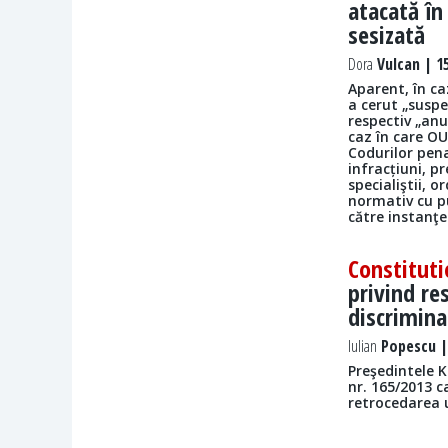
atacată în
sesizată
Dora
Vulcan | 15
Aparent, în ca
a cerut „susp
respectiv „anu
caz în care OU
Codurilor pena
infracțiuni, p
specialiştii, 
normativ cu p
către instanţ
Constituti
privind re
discrimina
Iulian
Popescu | 
Preşedintele 
nr. 165/2013 
retrocedarea 