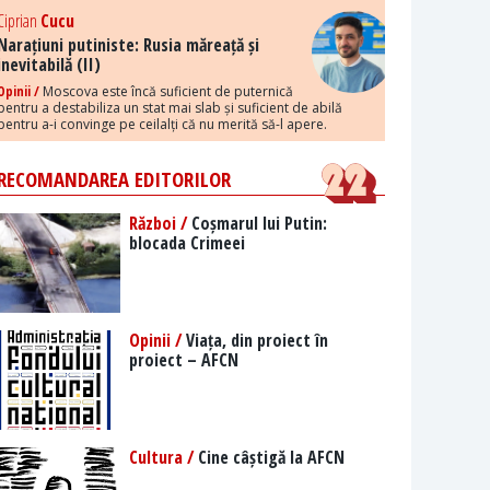
Ciprian
Cucu
Narațiuni putiniste: Rusia măreață și
inevitabilă (II)
Opinii /
Moscova este încă suficient de puternică
pentru a destabiliza un stat mai slab și suficient de abilă
pentru a-i convinge pe ceilalți că nu merită să-l apere.
RECOMANDAREA EDITORILOR
Război /
Coșmarul lui Putin:
blocada Crimeei
Opinii /
Viața, din proiect în
proiect – AFCN
Cultura /
Cine câștigă la AFCN