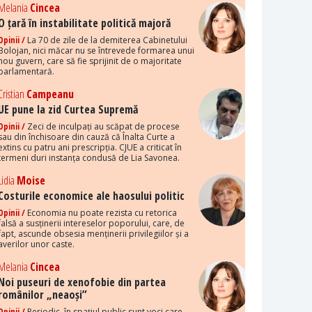
Melania
Cincea
O țară în instabilitate politică majoră
Opinii /
La 70 de zile de la demiterea Cabinetului
Bolojan, nici măcar nu se întrevede formarea unui
nou guvern, care să fie sprijinit de o majoritate
parlamentară.
Cristian
Campeanu
UE pune la zid Curtea Supremă
Opinii /
Zeci de inculpați au scăpat de procese
sau din închisoare din cauză că Înalta Curte a
extins cu patru ani prescripția. CJUE a criticat în
termeni duri instanța condusă de Lia Savonea.
Lidia
Moise
Costurile economice ale haosului politic
Opinii /
Economia nu poate rezista cu retorica
falsă a susținerii intereselor poporului, care, de
fapt, ascunde obsesia menținerii privilegiilor și a
averilor unor caste.
Melania
Cincea
Noi puseuri de xenofobie din partea
românilor „neaoși”
Opinii /
Periodic, în spațiul public sunt voci care