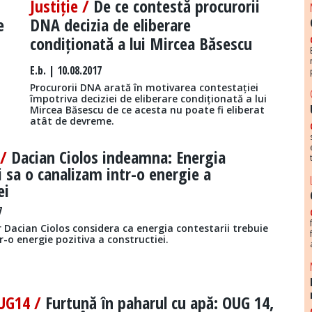
Justiție /
De ce contestă procurorii
e
DNA decizia de eliberare
condiționată a lui Mircea Băsescu
E.b.
| 10.08.2017
Procurorii DNA arată în motivarea contestației
împotriva deciziei de eliberare condiționată a lui
Mircea Băsescu de ce acesta nu poate fi eliberat
atât de devreme.
 /
Dacian Ciolos indeamna: Energia
i sa o canalizam intr-o energie a
ei
7
 Dacian Ciolos considera ca energia contestarii trebuie
r-o energie pozitiva a constructiei.
UG14 /
Furtună în paharul cu apă: OUG 14,