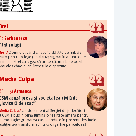
Bref
Tia
Serbanescu
Fără soluții
Bref /
Domnule, când cineva îți dă 770 de mil. de
euro pentru o lege (a salarizării), păi îți aduni toate
mințile astfel ca legea să arate cât mai bine posibil.
Mai ales când ai ani întregi la dispoziție.
Media Culpa
Brîndușa
Armanca
CSM acuză presa și societatea civilă de
„lovitură de stat”
Media Culpa /
Un document al Secției de judecători
a CSM a pus în plină lumină o realitate amară pentru
democrație: gruparea care conduce în prezent destinele
justiției s-a transformat într-o oligarhie periculoasă.