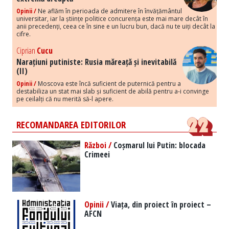
Opinii /
Ne aflăm în perioada de admitere în învățământul
universitar, iar la științe politice concurența este mai mare decât în
anii precedenți, ceea ce în sine e un lucru bun, dacă nu te uiți decât la
cifre.
Ciprian
Cucu
Narațiuni putiniste: Rusia măreață și inevitabilă
(II)
Opinii /
Moscova este încă suficient de puternică pentru a
destabiliza un stat mai slab și suficient de abilă pentru a-i convinge
pe ceilalți că nu merită să-l apere.
RECOMANDAREA EDITORILOR
Război /
Coșmarul lui Putin: blocada
Crimeei
Opinii /
Viața, din proiect în proiect –
AFCN