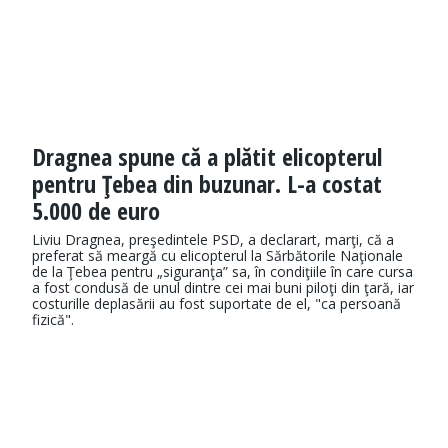
Dragnea spune că a plătit elicopterul
pentru Ţebea din buzunar. L-a costat
5.000 de euro
Liviu Dragnea, preşedintele PSD, a declarart, marţi, că a
preferat să meargă cu elicopterul la Sărbătorile Naţionale
de la Ţebea pentru „siguranţa” sa, în condiţiile în care cursa
a fost condusă de unul dintre cei mai buni piloţi din ţară, iar
costurille deplasării au fost suportate de el, "ca persoană
fizică".