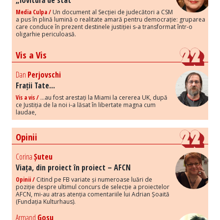
„lovitură de stat”
Media Culpa /
Un document al Secției de judecători a CSM
a pus în plină lumină o realitate amară pentru democrație: gruparea
care conduce în prezent destinele justiției s-a transformat într-o
oligarhie periculoasă.
Vis a Vis
Dan
Perjovschi
Frații Tate...
Vis a vis /
...au fost arestați la Miami la cererea UK, după
ce Justiția de la noi i-a lăsat în libertate magna cum
laudae,
Opinii
Corina
Șuteu
Viața, din proiect în proiect – AFCN
Opinii /
Citind pe FB variate și numeroase luări de
poziție despre ultimul concurs de selecție a proiectelor
AFCN, mi-au atras atenția comentariile lui Adrian Șoaită
(Fundația Kulturhaus).
Armand
Gosu