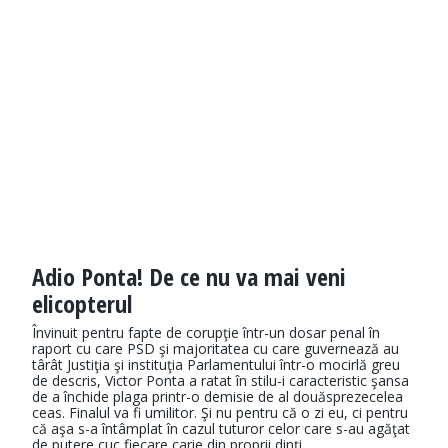
Adio Ponta! De ce nu va mai veni
elicopterul
Învinuit pentru fapte de corupţie într-un dosar penal în
raport cu care PSD şi majoritatea cu care guvernează au
târât Justiţia şi instituţia Parlamentului într-o mocirlă greu
de descris, Victor Ponta a ratat în stilu-i caracteristic şansa
de a închide plaga printr-o demisie de al douăsprezecelea
ceas. Finalul va fi umilitor. Şi nu pentru că o zi eu, ci pentru
că aşa s-a întâmplat în cazul tuturor celor care s-au agăţat
de putere cuc fiecare carie din proprii dinţi.