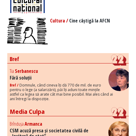
Cultura /
Cine câștigă la AFCN
Bref
Tia
Serbanescu
Fără soluții
Bref /
Domnule, când cineva îți dă 770 de mil. de euro
pentru o lege (a salarizării), păi îți aduni toate mințile
astfel ca legea să arate cât mai bine posibil. Mai ales când ai
ani întregi la dispoziție.
Media Culpa
Brîndușa
Armanca
CSM acuză presa și societatea civilă de