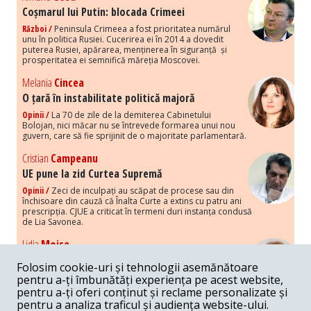
Coșmarul lui Putin: blocada Crimeei
Război /
Peninsula Crimeea a fost prioritatea numărul
unu în politica Rusiei. Cucerirea ei în 2014 a dovedit
puterea Rusiei, apărarea, menținerea în siguranță și
prosperitatea ei semnifică măreția Moscovei.
Melania
Cincea
O țară în instabilitate politică majoră
Opinii /
La 70 de zile de la demiterea Cabinetului
Bolojan, nici măcar nu se întrevede formarea unui nou
guvern, care să fie sprijinit de o majoritate parlamentară.
Cristian
Campeanu
UE pune la zid Curtea Supremă
Opinii /
Zeci de inculpați au scăpat de procese sau din
închisoare din cauză că Înalta Curte a extins cu patru ani
prescripția. CJUE a criticat în termeni duri instanța condusă
de Lia Savonea.
Lidia
Moise
Costurile economice ale haosului politic
Folosim cookie-uri și tehnologii asemănătoare
Opinii /
Economia nu poate rezista cu retorica falsă a
pentru a-ți îmbunătăți experiența pe acest website,
susținerii intereselor poporului, care, de fapt, ascunde
pentru a-ți oferi conținut și reclame personalizate și
obsesia menținerii privilegiilor și a averilor unor caste.
pentru a analiza traficul și audiența website-ului.