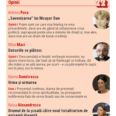
Opinii
Andreea
Pora
„Savonizarea” lui Nicușor Dan
Opinii /
Puțini sunt cei care mai înțeleg ce vrea
președintele, dacă are de gând să soluționeze criza
politică, suprapusă peste una a statului de drept și, mai ales,
dacă mai are un dram de bună-credință.
Mihai
Maci
Datoriile se plătesc
Opinii /
Deocamdată e liniștit: vorbește monoton, nu
spune mare lucru, dar lasă să se înțeleagă ce trebuie, dă
din mâini și se uită aiurea; pe scurt – e ca pătrunjelul în supă:
nici în plus, nici în minus.
Marina
Dumitrescu
Urma și urmarea
Eseu /
Prezentul continuu, starea de prezență
recomandată în orice spiritualitate, nu presupune
indiferența față de urma lăsată sau de consecințele ei.
Raluca
Alexandrescu
Drumul de la școală către noul totalitarism de
extremă dreaptă