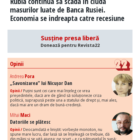
Rubla continua sa scada in ciuda
masurilor luate de Banca Rusiei.
Economia se indreapta catre recesiune
Susține presa liberă
Donează pentru Revista22
Opinii
Andreea
Pora
„Savonizarea” lui Nicușor Dan
Opinii /
Puțini sunt cei care mai înțeleg ce vrea
președintele, dacă are de gând să soluționeze criza
politică, suprapusă peste una a statului de drept și, mai ales,
dacă mai are un dram de bună-credință.
Mihai
Maci
Datoriile se plătesc
Opinii /
Deocamdată e liniștit: vorbește monoton, nu
spune mare lucru, dar lasă să se înțeleagă ce trebuie, dă
din mâini și se uită aiurea; pe scurt – e ca pătrunjelul în supă: