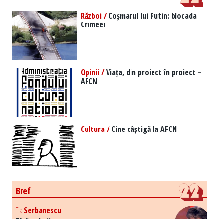
Război /
Coșmarul lui Putin: blocada
Crimeei
Opinii /
Viața, din proiect în proiect –
AFCN
Cultura /
Cine câștigă la AFCN
Bref
Tia
Serbanescu