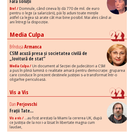
Fără soluții
Bref /
Domnule, când cineva îți dă 770 de mil. de euro
pentru o lege (a salarizării), păi îți aduni toate mințile
astfel ca legea să arate cât mai bine posibil. Mai ales când ai
ani întregi la dispoziție.
Media Culpa
Brîndușa
Armanca
CSM acuză presa și societatea civilă de
„lovitură de stat”
Media Culpa /
Un document al Secției de judecători a CSM
a pus în plină lumină o realitate amară pentru democrație: gruparea
care conduce în prezent destinele justiției s-a transformat într-o
oligarhie periculoasă.
Vis a Vis
Dan
Perjovschi
Frații Tate...
Vis a vis /
...au fost arestați la Miami la cererea UK, după
ce Justiția de la noi i-a lăsat în libertate magna cum
laudae,