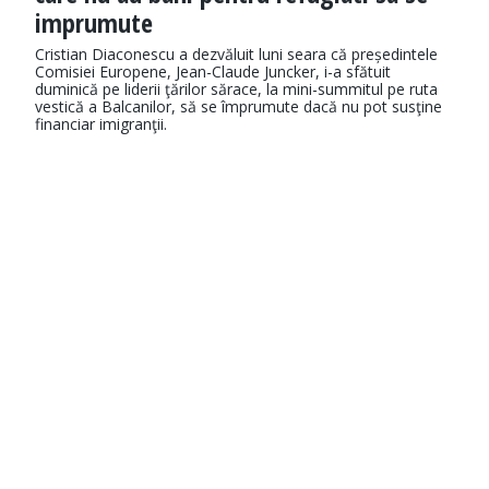
imprumute
Cristian Diaconescu a dezvăluit luni seara că președintele
Comisiei Europene, Jean-Claude Juncker, i-a sfătuit
duminică pe liderii ţărilor sărace, la mini-summitul pe ruta
vestică a Balcanilor, să se împrumute dacă nu pot susţine
financiar imigranţii.