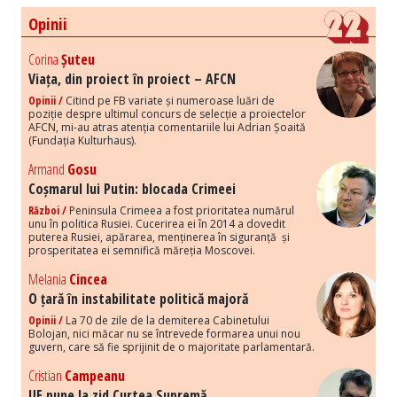
Opinii
Corina
Șuteu
Viața, din proiect în proiect – AFCN
Opinii /
Citind pe FB variate și numeroase luări de
poziție despre ultimul concurs de selecție a proiectelor
AFCN, mi-au atras atenția comentariile lui Adrian Șoaită
(Fundația Kulturhaus).
Armand
Gosu
Coșmarul lui Putin: blocada Crimeei
Război /
Peninsula Crimeea a fost prioritatea numărul
unu în politica Rusiei. Cucerirea ei în 2014 a dovedit
puterea Rusiei, apărarea, menținerea în siguranță și
prosperitatea ei semnifică măreția Moscovei.
Melania
Cincea
O țară în instabilitate politică majoră
Opinii /
La 70 de zile de la demiterea Cabinetului
Bolojan, nici măcar nu se întrevede formarea unui nou
guvern, care să fie sprijinit de o majoritate parlamentară.
Cristian
Campeanu
UE pune la zid Curtea Supremă