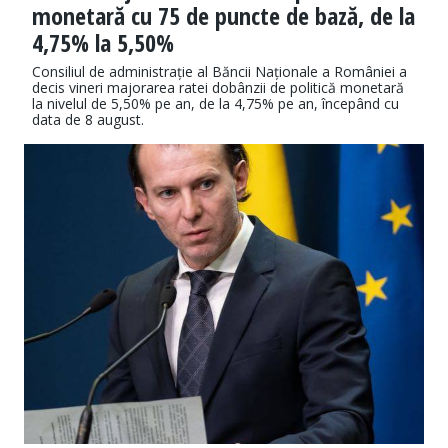
monetară cu 75 de puncte de bază, de la
4,75% la 5,50%
Consiliul de administrație al Băncii Naționale a României a
decis vineri majorarea ratei dobânzii de politică monetară
la nivelul de 5,50% pe an, de la 4,75% pe an, începând cu
data de 8 august.