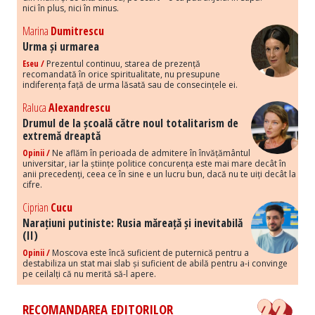
nici în plus, nici în minus.
Marina
Dumitrescu
Urma și urmarea
Eseu /
Prezentul continuu, starea de prezență
recomandată în orice spiritualitate, nu presupune
indiferența față de urma lăsată sau de consecințele ei.
Raluca
Alexandrescu
Drumul de la școală către noul totalitarism de
extremă dreaptă
Opinii /
Ne aflăm în perioada de admitere în învățământul
universitar, iar la științe politice concurența este mai mare decât în
anii precedenți, ceea ce în sine e un lucru bun, dacă nu te uiți decât la
cifre.
Ciprian
Cucu
Narațiuni putiniste: Rusia măreață și inevitabilă
(II)
Opinii /
Moscova este încă suficient de puternică pentru a
destabiliza un stat mai slab și suficient de abilă pentru a-i convinge
pe ceilalți că nu merită să-l apere.
RECOMANDAREA EDITORILOR