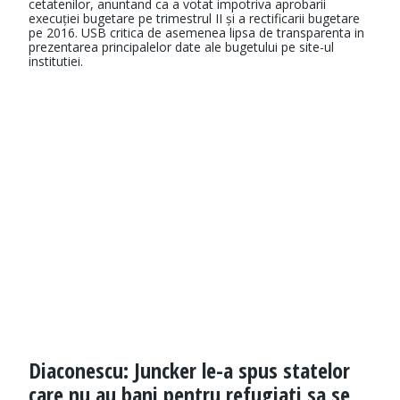
cetatenilor, anuntand ca a votat impotriva aprobarii
execuției bugetare pe trimestrul II și a rectificarii bugetare
pe 2016. USB critica de asemenea lipsa de transparenta in
prezentarea principalelor date ale bugetului pe site-ul
institutiei.
Diaconescu: Juncker le-a spus statelor
care nu au bani pentru refugiati sa se