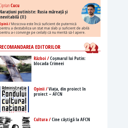
Ciprian
Cucu
Narațiuni putiniste: Rusia măreață și
inevitabilă (II)
Opinii /
Moscova este încă suficient de puternică
pentru a destabiliza un stat mai slab și suficient de abilă
pentru a-i convinge pe ceilalți că nu merită să-l apere.
RECOMANDAREA EDITORILOR
Război /
Coșmarul lui Putin:
blocada Crimeei
Opinii /
Viața, din proiect în
proiect – AFCN
Cultura /
Cine câștigă la AFCN