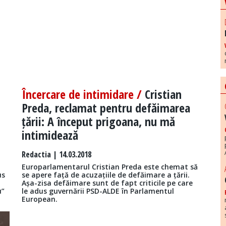
Încercare de intimidare /
Cristian
Preda, reclamat pentru defăimarea
țării: A început prigoana, nu mă
intimidează
Redactia
| 14.03.2018
Europarlamentarul Cristian Preda este chemat să
us
se apere față de acuzațiile de defăimare a țării.
Așa-zisa defăimare sunt de fapt criticile pe care
u”
le adus guvernării PSD-ALDE în Parlamentul
European.