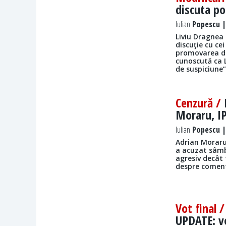
discuta po
Iulian
Popescu | 
Liviu Dragnea 
discuţie cu ce
promovarea de
cunoscută ca L
de suspiciune”
Cenzură /
Moraru, IP
Iulian
Popescu | 
Adrian Moraru,
a acuzat sâmb
agresiv decât 
despre comenta
Vot final 
UPDATE: v