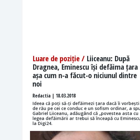
Luare de poziție /
Liiceanu: După
Dragnea, Eminescu își defăima țara
așa cum n-a făcut-o niciunul dintre
noi
Redactia
| 18.03.2018
Ideea că poți să-ți defăimezi țara dacă îi vorbești
de rău pe cei ce conduc e un sofism ordinar, a sp
Gabriel Liiceanu, adăugând că „povestea asta cu
legea defăimării ar trebui să înceapă cu Eminesc
la Digi24.