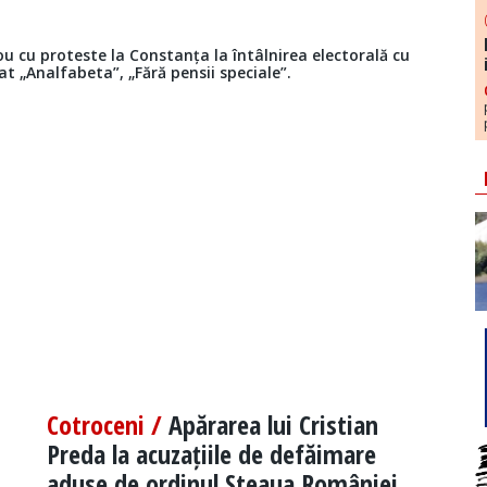
ou cu proteste la Constanța la întâlnirea electorală cu
t „Analfabeta”, „Fără pensii speciale”.
Cotroceni /
Apărarea lui Cristian
Preda la acuzațiile de defăimare
aduse de ordinul Steaua României