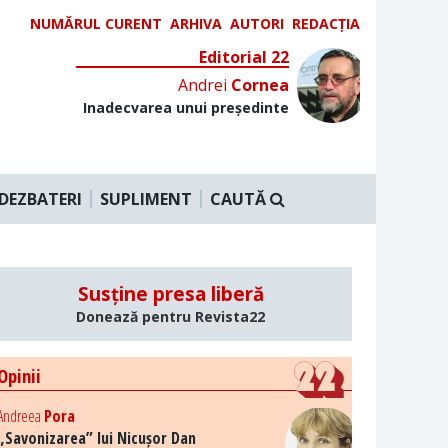
NUMĂRUL CURENT
ARHIVA
AUTORI
REDACȚIA
Editorial 22
Andrei
Cornea
Inadecvarea unui președinte
DEZBATERI
SUPLIMENT
CAUTĂ
Susține presa liberă
Donează pentru Revista22
Opinii
Andreea
Pora
„Savonizarea” lui Nicușor Dan