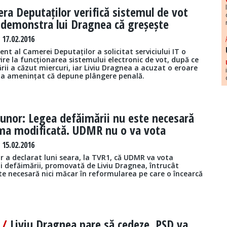
ra Deputaților verifică sistemul de vot
 demonstra lui Dragnea că greșește
17.02.2016
nt al Camerei Deputaților a solicitat serviciului IT o
vire la funcționarea sistemului electronic de vot, după ce
ii a căzut miercuri, iar Liviu Dragnea a acuzat o eroare
D a amenințat că depune plângere penală.
unor: Legea defăimării nu este necesară
rma modificată. UDMR nu o va vota
15.02.2016
 a declarat luni seara, la TVR1, că UDMR va vota
i defăimării, promovată de Liviu Dragnea, întrucât
te necesară nici măcar în reformularea pe care o încearcă
i /
Liviu Dragnea pare să cedeze. PSD va