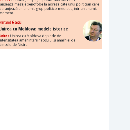
lansează mesaje xenofobe la adresa câte unui politician care
deranjează un anumit grup politico-mediatic, într-un anumit
moment.
Armand
Gosu
Unirea cu Moldova: modele istorice
Unire /
Unirea cu Moldova depinde de
intensitatea amenințării haosului și anarhiei de
dincolo de Nistru.