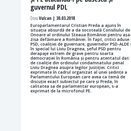
guvernul PDL
Dora
Vulcan | 30.03.2018
Europarlamentarul Cristian Preda a ajuns în
situația absurdă de a da socoteală Consiliului de
Onoare al ordinului Steaua României pentru așa
zisa defăimare a României. În fapt, critici aduse
PSD, coaliției de guvernare, guvernelor PSD-ALDE 
în special lui Liviu Dragnea, șeful PSD pentru
derapaje extrem de grave pentru soarta
democrației în România și pentru atentatul dat
de coaliție din ordinului condamnatului penal
Liviu Dragnea asupra legilor Justiției. Critici
exprimate în cadrul organizat al unei ședințe a
Parlamentului European care avea ca temă de
discuție exact subiectul pe care și Preda, în
calitatea sa de parlamentar european, s-a
exprimat de la microfonul PE.