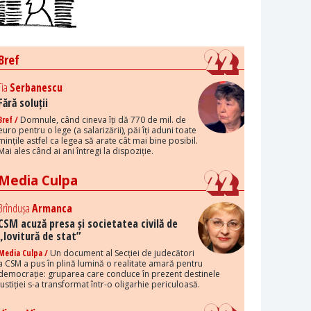
Bref
Tia
Serbanescu
Fără soluții
Bref /
Domnule, când cineva îți dă 770 de mil. de
euro pentru o lege (a salarizării), păi îți aduni toate
mințile astfel ca legea să arate cât mai bine posibil.
Mai ales când ai ani întregi la dispoziție.
Media Culpa
Brîndușa
Armanca
CSM acuză presa și societatea civilă de
„lovitură de stat”
Media Culpa /
Un document al Secției de judecători
a CSM a pus în plină lumină o realitate amară pentru
democrație: gruparea care conduce în prezent destinele
justiției s-a transformat într-o oligarhie periculoasă.