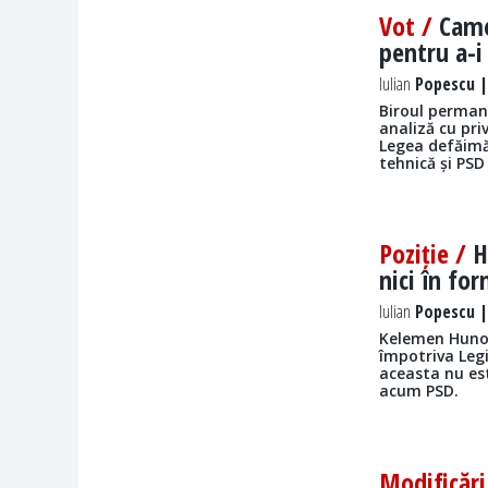
Vot /
Came
pentru a-i
Iulian
Popescu | 
Biroul permane
analiză cu pri
Legea defăimăr
tehnică și PS
Poziție /
H
nici în fo
Iulian
Popescu | 
Kelemen Hunor
împotriva Legi
aceasta nu es
acum PSD.
Modificăr