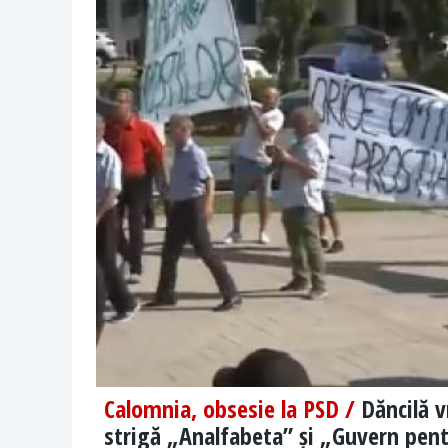
Calomnia, obsesie la PSD /
Dăncilă v
strigă „Analfabeta” și „Guvern pent