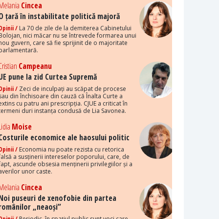
Melania
Cincea
O țară în instabilitate politică majoră
Opinii /
La 70 de zile de la demiterea Cabinetului
Bolojan, nici măcar nu se întrevede formarea unui
nou guvern, care să fie sprijinit de o majoritate
parlamentară.
Cristian
Campeanu
UE pune la zid Curtea Supremă
Opinii /
Zeci de inculpați au scăpat de procese
sau din închisoare din cauză că Înalta Curte a
extins cu patru ani prescripția. CJUE a criticat în
termeni duri instanța condusă de Lia Savonea.
Lidia
Moise
Costurile economice ale haosului politic
Opinii /
Economia nu poate rezista cu retorica
falsă a susținerii intereselor poporului, care, de
fapt, ascunde obsesia menținerii privilegiilor și a
averilor unor caste.
Melania
Cincea
Noi puseuri de xenofobie din partea
românilor „neaoși”
Opinii /
Periodic, în spațiul public sunt voci care