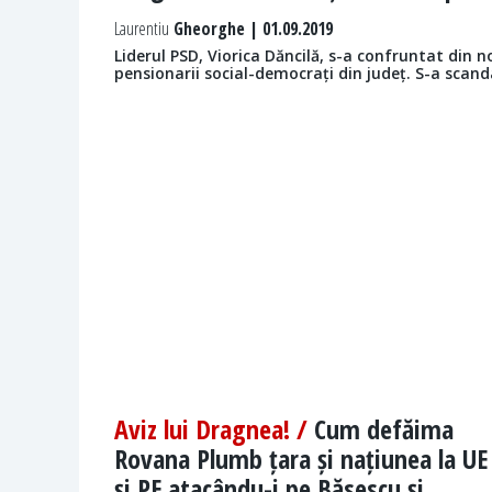
Laurentiu
Gheorghe | 01.09.2019
Liderul PSD, Viorica Dăncilă, s-a confruntat din n
pensionarii social-democrați din județ. S-a scanda
Aviz lui Dragnea! /
Cum defăima
Rovana Plumb țara și națiunea la UE
și PE atacându-i pe Băsescu și