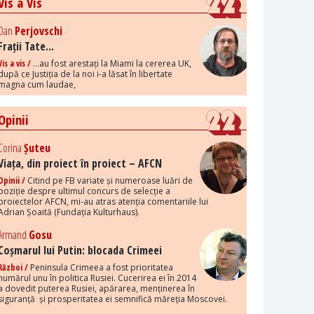
Vis a Vis
Dan
Perjovschi
Frații Tate...
Vis a vis /
...au fost arestați la Miami la cererea UK,
după ce Justiția de la noi i-a lăsat în libertate
magna cum laudae,
Opinii
Corina
Șuteu
Viața, din proiect în proiect – AFCN
Opinii /
Citind pe FB variate și numeroase luări de
poziție despre ultimul concurs de selecție a
proiectelor AFCN, mi-au atras atenția comentariile lui
Adrian Șoaită (Fundația Kulturhaus).
Armand
Gosu
Coșmarul lui Putin: blocada Crimeei
Război /
Peninsula Crimeea a fost prioritatea
numărul unu în politica Rusiei. Cucerirea ei în 2014
a dovedit puterea Rusiei, apărarea, menținerea în
siguranță și prosperitatea ei semnifică măreția Moscovei.