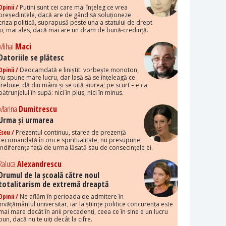
Opinii /
Puțini sunt cei care mai înțeleg ce vrea
președintele, dacă are de gând să soluționeze
criza politică, suprapusă peste una a statului de drept
și, mai ales, dacă mai are un dram de bună-credință.
Mihai
Maci
Datoriile se plătesc
Opinii /
Deocamdată e liniștit: vorbește monoton,
nu spune mare lucru, dar lasă să se înțeleagă ce
trebuie, dă din mâini și se uită aiurea; pe scurt – e ca
pătrunjelul în supă: nici în plus, nici în minus.
Marina
Dumitrescu
Urma și urmarea
Eseu /
Prezentul continuu, starea de prezență
recomandată în orice spiritualitate, nu presupune
indiferența față de urma lăsată sau de consecințele ei.
Raluca
Alexandrescu
Drumul de la școală către noul
totalitarism de extremă dreaptă
Opinii /
Ne aflăm în perioada de admitere în
învățământul universitar, iar la științe politice concurența este
mai mare decât în anii precedenți, ceea ce în sine e un lucru
bun, dacă nu te uiți decât la cifre.