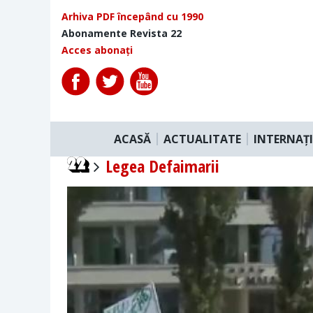
Arhiva PDF începând cu 1990
Abonamente Revista 22
Acces abonați
ACASĂ
ACTUALITATE
INTERNAȚ
Legea Defaimarii