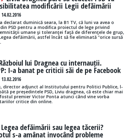
sibilitatea modificării Legii defăimării
14.02.2016
a declarat duminică seara, la B1 TV, că luni va avea o
i din PSD pentru a modifica proiectul de lege privind
mnităţii umane şi toleranţei faţă de diferenţele de grup,
egea defăimării, astfel încât să fie eliminată “orice sursă
.
Războiul lui Dragnea cu internauții.
P: I-a banat pe criticii săi de pe Facebook
13.02.2016
 director adjunct al Institutului pentru Politici Publice, l-
ătă pe președintele PSD, Liviu dragnea, că este chiar mai
fostul premier Victor Ponta atunci când vine vorba
riilor critice din online.
/
Legea defăimării sau legea tăcerii?
otul s-a amânat invocând probleme