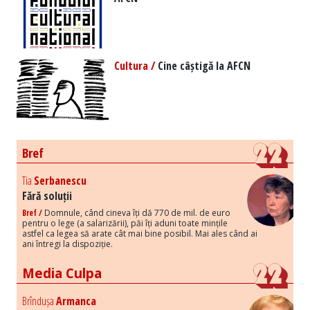
Cultura /
Cine câștigă la AFCN
Bref
Tia
Serbanescu
Fără soluții
Bref /
Domnule, când cineva îți dă 770 de mil. de euro
pentru o lege (a salarizării), păi îți aduni toate mințile
astfel ca legea să arate cât mai bine posibil. Mai ales când ai
ani întregi la dispoziție.
Media Culpa
Brîndușa
Armanca