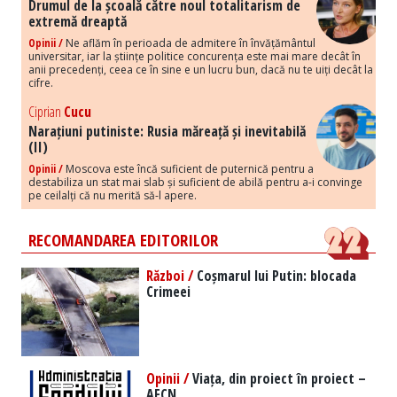
Drumul de la școală către noul totalitarism de
extremă dreaptă
Opinii /
Ne aflăm în perioada de admitere în învățământul
universitar, iar la științe politice concurența este mai mare decât în
anii precedenți, ceea ce în sine e un lucru bun, dacă nu te uiți decât la
cifre.
Ciprian
Cucu
Narațiuni putiniste: Rusia măreață și inevitabilă
(II)
Opinii /
Moscova este încă suficient de puternică pentru a
destabiliza un stat mai slab și suficient de abilă pentru a-i convinge
pe ceilalți că nu merită să-l apere.
RECOMANDAREA EDITORILOR
Război /
Coșmarul lui Putin: blocada
Crimeei
Opinii /
Viața, din proiect în proiect –
AFCN