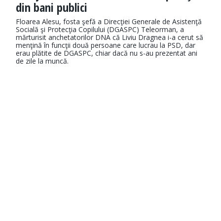
din bani publici
Floarea Alesu, fosta şefă a Direcţiei Generale de Asistenţă
Socială şi Protecţia Copilului (DGASPC) Teleorman, a
mărturisit anchetatorilor DNA că Liviu Dragnea i-a cerut să
menţină în funcţii două persoane care lucrau la PSD, dar
erau plătite de DGASPC, chiar dacă nu s-au prezentat ani
de zile la muncă.