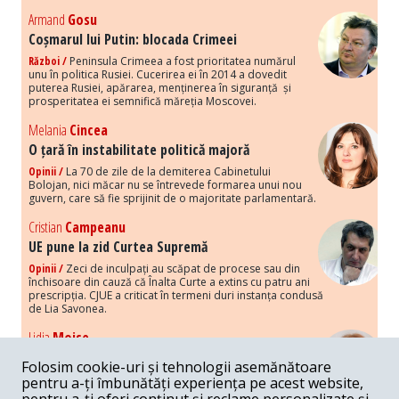
Armand
Gosu
Coșmarul lui Putin: blocada Crimeei
Război /
Peninsula Crimeea a fost prioritatea numărul
unu în politica Rusiei. Cucerirea ei în 2014 a dovedit
puterea Rusiei, apărarea, menținerea în siguranță și
prosperitatea ei semnifică măreția Moscovei.
Melania
Cincea
O țară în instabilitate politică majoră
Opinii /
La 70 de zile de la demiterea Cabinetului
Bolojan, nici măcar nu se întrevede formarea unui nou
guvern, care să fie sprijinit de o majoritate parlamentară.
Cristian
Campeanu
UE pune la zid Curtea Supremă
Opinii /
Zeci de inculpați au scăpat de procese sau din
închisoare din cauză că Înalta Curte a extins cu patru ani
prescripția. CJUE a criticat în termeni duri instanța condusă
de Lia Savonea.
Lidia
Moise
Costurile economice ale haosului politic
Folosim cookie-uri și tehnologii asemănătoare
Opinii /
Economia nu poate rezista cu retorica falsă a
pentru a-ți îmbunătăți experiența pe acest website,
susținerii intereselor poporului, care, de fapt, ascunde