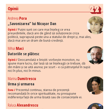
Opinii
Andreea
Pora
„Savonizarea” lui Nicușor Dan
Opinii /
Puțini sunt cei care mai înțeleg ce vrea
președintele, dacă are de gând să soluționeze criza
politică, suprapusă peste una a statului de drept și, mai ales,
dacă mai are un dram de bună-credință.
Mihai
Maci
Datoriile se plătesc
Opinii /
Deocamdată e liniștit: vorbește monoton, nu
spune mare lucru, dar lasă să se înțeleagă ce trebuie, dă
din mâini și se uită aiurea; pe scurt – e ca pătrunjelul în supă:
nici în plus, nici în minus.
Marina
Dumitrescu
Urma și urmarea
Eseu /
Prezentul continuu, starea de prezență
recomandată în orice spiritualitate, nu presupune
indiferența față de urma lăsată sau de consecințele ei.
Raluca
Alexandrescu