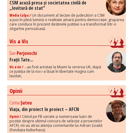
CSM acuză presa și societatea civilă de
„lovitură de stat”
Media Culpa /
Un document al Secției de judecători a CSM
a pus în plină lumină o realitate amară pentru democrație: gruparea
care conduce în prezent destinele justiției s-a transformat într-o
oligarhie periculoasă.
Vis a Vis
Dan
Perjovschi
Frații Tate...
Vis a vis /
...au fost arestați la Miami la cererea UK, după
ce Justiția de la noi i-a lăsat în libertate magna cum
laudae,
Opinii
Corina
Șuteu
Viața, din proiect în proiect – AFCN
Opinii /
Citind pe FB variate și numeroase luări de
poziție despre ultimul concurs de selecție a proiectelor
AFCN, mi-au atras atenția comentariile lui Adrian Șoaită
(Fundația Kulturhaus).