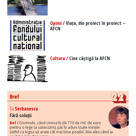
Opinii /
Viața, din proiect în proiect –
AFCN
Cultura /
Cine câștigă la AFCN
Bref
Tia
Serbanescu
Fără soluții
Bref /
Domnule, când cineva îți dă 770 de mil. de euro
pentru o lege (a salarizării), păi îți aduni toate mințile
astfel ca legea să arate cât mai bine posibil. Mai ales când ai