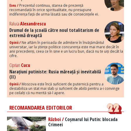
Eseu /
Prezentul continuu, starea de prezență
recomandată în orice spiritualitate, nu presupune
indiferența față de urma lăsată sau de consecințele ei.
Raluca
Alexandrescu
Drumul de la școală către noul totalitarism de
extremă dreaptă
Opinii /
Ne aflăm în perioada de admitere în învățământul
universitar, iar la științe politice concurența este mai mare decât în
anii precedenți, ceea ce în sine e un lucru bun, dacă nu te uiți decât la
cifre.
Ciprian
Cucu
Narațiuni putiniste: Rusia măreață și inevitabilă
(II)
Opinii /
Moscova este încă suficient de puternică pentru a
destabiliza un stat mai slab și suficient de abilă pentru a-i convinge
pe ceilalți că nu merită să-l apere.
RECOMANDAREA EDITORILOR
Război /
Coșmarul lui Putin: blocada
Crimeei