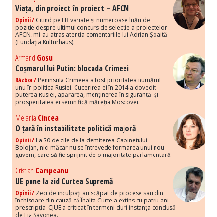
Viața, din proiect în proiect – AFCN
Opinii /
Citind pe FB variate și numeroase luări de
poziție despre ultimul concurs de selecție a proiectelor
AFCN, mi-au atras atenția comentariile lui Adrian Șoaită
(Fundația Kulturhaus).
Armand
Gosu
Coșmarul lui Putin: blocada Crimeei
Război /
Peninsula Crimeea a fost prioritatea numărul
unu în politica Rusiei. Cucerirea ei în 2014 a dovedit
puterea Rusiei, apărarea, menținerea în siguranță și
prosperitatea ei semnifică măreția Moscovei.
Melania
Cincea
O țară în instabilitate politică majoră
Opinii /
La 70 de zile de la demiterea Cabinetului
Bolojan, nici măcar nu se întrevede formarea unui nou
guvern, care să fie sprijinit de o majoritate parlamentară.
Cristian
Campeanu
UE pune la zid Curtea Supremă
Opinii /
Zeci de inculpați au scăpat de procese sau din
închisoare din cauză că Înalta Curte a extins cu patru ani
prescripția. CJUE a criticat în termeni duri instanța condusă
de Lia Savonea.