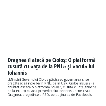
Dragnea îl atacă pe Cioloş: O platformă
cusută cu «aţa de la PNL» şi «acul» lui
Iohannis
„Miniștrii Guvernului Cioloș părăsesc guvernarea și se
pregătesc să intre ba în PNL, ba în USR. Cioloș însuși și-a
anunțat aseară o platformă "civilă", cusută cu ață galbenă
de la PNL și cu acul președintelui Iohannis”, scrie Liviu
Dragnea, preşedintele PSD, pe pagina sa de Facebook.