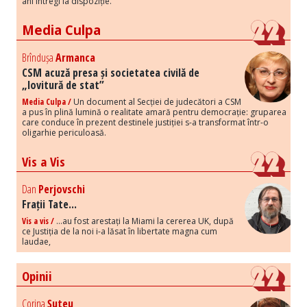
ani întregi la dispoziție.
Media Culpa
Brîndușa
Armanca
CSM acuză presa și societatea civilă de
„lovitură de stat”
Media Culpa /
Un document al Secției de judecători a CSM
a pus în plină lumină o realitate amară pentru democrație: gruparea
care conduce în prezent destinele justiției s-a transformat într-o
oligarhie periculoasă.
Vis a Vis
Dan
Perjovschi
Frații Tate...
Vis a vis /
...au fost arestați la Miami la cererea UK, după
ce Justiția de la noi i-a lăsat în libertate magna cum
laudae,
Opinii
Corina
Șuteu