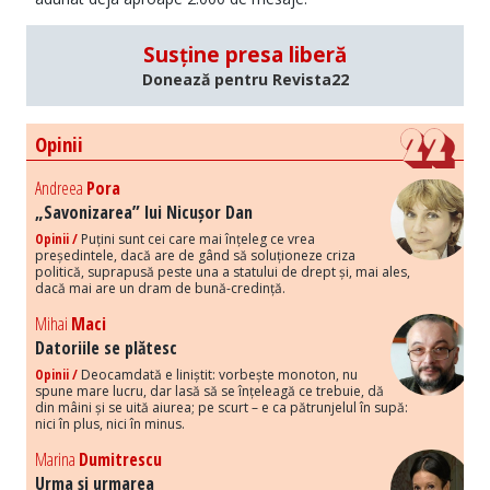
Susține presa liberă
Donează pentru Revista22
Opinii
Andreea
Pora
„Savonizarea” lui Nicușor Dan
Opinii /
Puțini sunt cei care mai înțeleg ce vrea
președintele, dacă are de gând să soluționeze criza
politică, suprapusă peste una a statului de drept și, mai ales,
dacă mai are un dram de bună-credință.
Mihai
Maci
Datoriile se plătesc
Opinii /
Deocamdată e liniștit: vorbește monoton, nu
spune mare lucru, dar lasă să se înțeleagă ce trebuie, dă
din mâini și se uită aiurea; pe scurt – e ca pătrunjelul în supă:
nici în plus, nici în minus.
Marina
Dumitrescu
Urma și urmarea