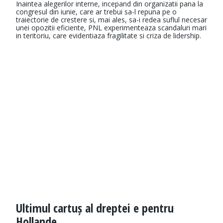
Inaintea alegerilor interne, incepand din organizatii pana la
congresul din iunie, care ar trebui sa-l repuna pe o
traiectorie de crestere si, mai ales, sa-i redea suflul necesar
unei opozitii eficiente, PNL experimenteaza scandaluri mari
in teritoriu, care evidentiaza fragilitate si criza de lidership.
Ultimul cartuș al dreptei e pentru
Hollande