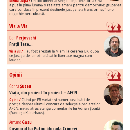
Media Culpa /
Un document al Secției de judecători a CSM
a pus în plină lumină o realitate amară pentru democrație: gruparea
care conduce în prezent destinele justiției s-a transformat într-o
oligarhie periculoasă.
Vis a Vis
Dan
Perjovschi
Frații Tate...
Vis a vis /
...au fost arestați la Miami la cererea UK, după
ce Justiția de la noi i-a lăsat în libertate magna cum
laudae,
Opinii
Corina
Șuteu
Viața, din proiect în proiect – AFCN
Opinii /
Citind pe FB variate și numeroase luări de
poziție despre ultimul concurs de selecție a proiectelor
AFCN, mi-au atras atenția comentariile lui Adrian Șoaită
(Fundația Kulturhaus).
Armand
Gosu
Coșmarul lui Putin: blocada Crimeei