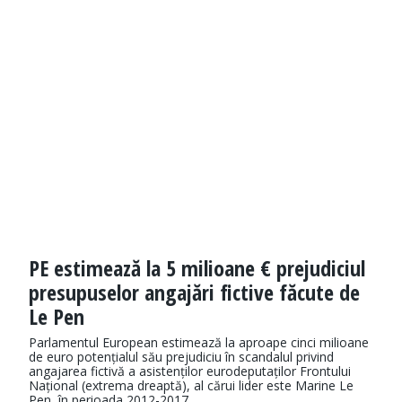
PE estimează la 5 milioane € prejudiciul
presupuselor angajări fictive făcute de
Le Pen
Parlamentul European estimează la aproape cinci milioane
de euro potențialul său prejudiciu în scandalul privind
angajarea fictivă a asistenților eurodeputaților Frontului
Național (extrema dreaptă), al cărui lider este Marine Le
Pen, în perioada 2012-2017.