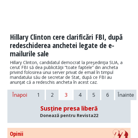
Hillary Clinton cere clarificări FBI, după
redeschiderea anchetei legate de e-
mailurile sale
Hillary Clinton, candidatul democrat la preşedinţia SUA, a
cerut FBI să dea publicităţii “toate faptele” din ancheta
privind folosirea unui server privat de email în timpul
mandatului său de secretar de Stat, după ce FBI au
anunţat că a redeschis ancheta în acest caz.
Înapoi
1
2
3
4
5
6
Înainte
Susține presa liberă
Donează pentru Revista22
Opinii