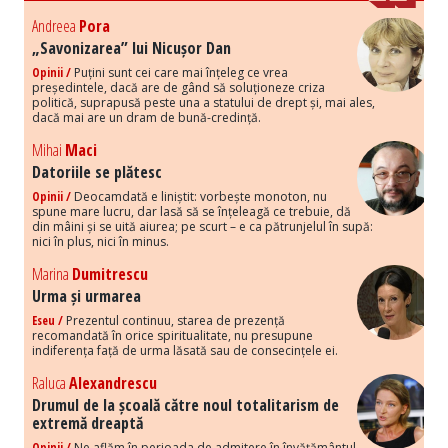
Andreea
Pora
„Savonizarea” lui Nicușor Dan
Opinii /
Puțini sunt cei care mai înțeleg ce vrea
președintele, dacă are de gând să soluționeze criza
politică, suprapusă peste una a statului de drept și, mai ales,
dacă mai are un dram de bună-credință.
Mihai
Maci
Datoriile se plătesc
Opinii /
Deocamdată e liniștit: vorbește monoton, nu
spune mare lucru, dar lasă să se înțeleagă ce trebuie, dă
din mâini și se uită aiurea; pe scurt – e ca pătrunjelul în supă:
nici în plus, nici în minus.
Marina
Dumitrescu
Urma și urmarea
Eseu /
Prezentul continuu, starea de prezență
recomandată în orice spiritualitate, nu presupune
indiferența față de urma lăsată sau de consecințele ei.
Raluca
Alexandrescu
Drumul de la școală către noul totalitarism de
extremă dreaptă
Opinii /
Ne aflăm în perioada de admitere în învățământul