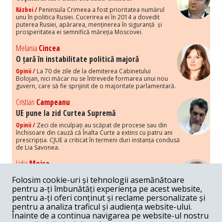
Război /
Peninsula Crimeea a fost prioritatea numărul
unu în politica Rusiei. Cucerirea ei în 2014 a dovedit
puterea Rusiei, apărarea, menținerea în siguranță și
prosperitatea ei semnifică măreția Moscovei.
Melania
Cincea
O țară în instabilitate politică majoră
Opinii /
La 70 de zile de la demiterea Cabinetului
Bolojan, nici măcar nu se întrevede formarea unui nou
guvern, care să fie sprijinit de o majoritate parlamentară.
Cristian
Campeanu
UE pune la zid Curtea Supremă
Opinii /
Zeci de inculpați au scăpat de procese sau din
închisoare din cauză că Înalta Curte a extins cu patru ani
prescripția. CJUE a criticat în termeni duri instanța condusă
de Lia Savonea.
Lidia
Moise
Costurile economice ale haosului politic
Folosim cookie-uri și tehnologii asemănătoare
Opinii /
Economia nu poate rezista cu retorica falsă a
pentru a-ți îmbunătăți experiența pe acest website,
susținerii intereselor poporului, care, de fapt, ascunde
pentru a-ți oferi conținut și reclame personalizate și
obsesia menținerii privilegiilor și a averilor unor caste.
pentru a analiza traficul și audiența website-ului.
Înainte de a continua navigarea pe website-ul nostru
Melania
Cincea