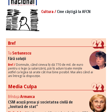
Cultura /
Cine câștigă la AFCN
Bref
Tia
Serbanescu
Fără soluții
Bref /
Domnule, când cineva îți dă 770 de mil. de euro
pentru o lege (a salarizării), păi îți aduni toate mințile
astfel ca legea să arate cât mai bine posibil. Mai ales când ai
ani întregi la dispoziție.
Media Culpa
Brîndușa
Armanca
CSM acuză presa și societatea civilă de
„lovitură de stat”