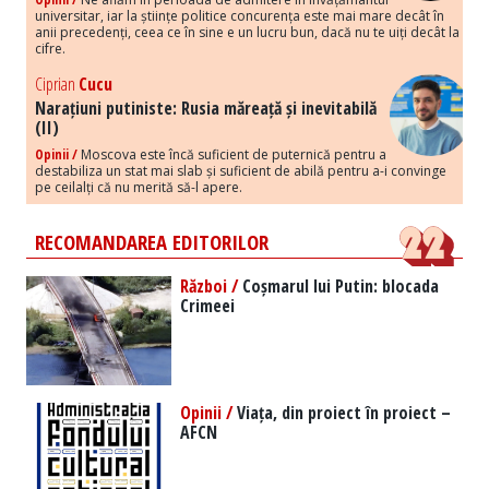
universitar, iar la științe politice concurența este mai mare decât în
anii precedenți, ceea ce în sine e un lucru bun, dacă nu te uiți decât la
cifre.
Ciprian
Cucu
Narațiuni putiniste: Rusia măreață și inevitabilă
(II)
Opinii /
Moscova este încă suficient de puternică pentru a
destabiliza un stat mai slab și suficient de abilă pentru a-i convinge
pe ceilalți că nu merită să-l apere.
RECOMANDAREA EDITORILOR
Război /
Coșmarul lui Putin: blocada
Crimeei
Opinii /
Viața, din proiect în proiect –
AFCN