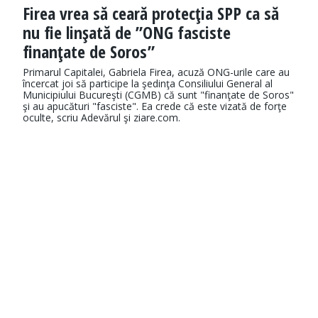
Firea vrea să ceară protecţia SPP ca să
nu fie linşată de ”ONG fasciste
finanţate de Soros”
Primarul Capitalei, Gabriela Firea, acuză ONG-urile care au
încercat joi să participe la şedinţa Consiliului General al
Municipiului Bucureşti (CGMB) că sunt "finanţate de Soros"
şi au apucături "fasciste". Ea crede că este vizată de forţe
oculte, scriu Adevărul şi ziare.com.