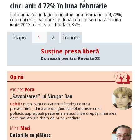
cinci ani: 4,72% în luna februarie
Rata anuală a inflației a urcat în luna februarie la 4,72%,
cea mai mare valoare de după cea consemnată în luna
iunie 2013, când s-a cifrat la 5,37%.
Înapoi
1
2
Înainte
Susține presa liberă
Donează pentru Revista22
Opinii
Andreea
Pora
„Savonizarea” lui Nicușor Dan
Opinii /
Puțini sunt cei care mai înțeleg ce vrea
președintele, dacă are de gând să soluționeze criza
politică, suprapusă peste una a statului de drept și, mai ales,
dacă mai are un dram de bună-credință.
Mihai
Maci
Datoriile se plătesc