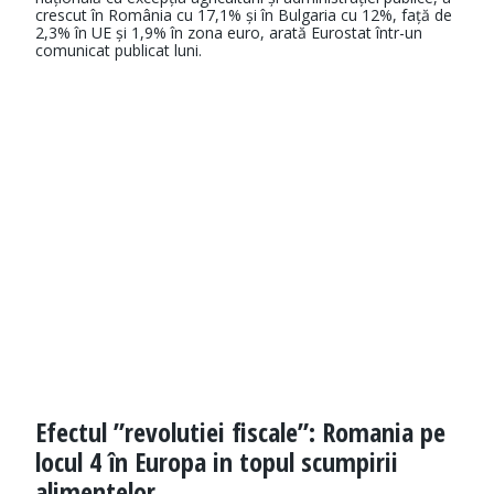
crescut în România cu 17,1% și în Bulgaria cu 12%, față de
2,3% în UE și 1,9% în zona euro, arată Eurostat într-un
comunicat publicat luni.
Efectul ”revolutiei fiscale”: Romania pe
locul 4 în Europa in topul scumpirii
alimentelor