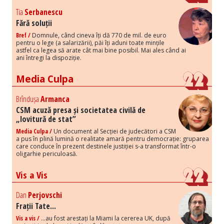
Tia
Serbanescu
Fără soluții
Bref /
Domnule, când cineva îți dă 770 de mil. de euro
pentru o lege (a salarizării), păi îți aduni toate mințile
astfel ca legea să arate cât mai bine posibil. Mai ales când ai
ani întregi la dispoziție.
Media Culpa
Brîndușa
Armanca
CSM acuză presa și societatea civilă de
„lovitură de stat”
Media Culpa /
Un document al Secției de judecători a CSM
a pus în plină lumină o realitate amară pentru democrație: gruparea
care conduce în prezent destinele justiției s-a transformat într-o
oligarhie periculoasă.
Vis a Vis
Dan
Perjovschi
Frații Tate...
Vis a vis /
...au fost arestați la Miami la cererea UK, după