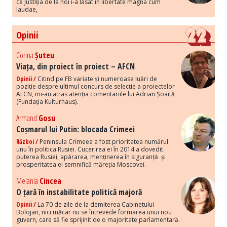
ce Justiția de la noi i-a lăsat în libertate magna cum
laudae,
Opinii
Corina
Șuteu
Viața, din proiect în proiect – AFCN
Opinii /
Citind pe FB variate și numeroase luări de
poziție despre ultimul concurs de selecție a proiectelor
AFCN, mi-au atras atenția comentariile lui Adrian Șoaită
(Fundația Kulturhaus).
Armand
Gosu
Coșmarul lui Putin: blocada Crimeei
Război /
Peninsula Crimeea a fost prioritatea numărul
unu în politica Rusiei. Cucerirea ei în 2014 a dovedit
puterea Rusiei, apărarea, menținerea în siguranță și
prosperitatea ei semnifică măreția Moscovei.
Melania
Cincea
O țară în instabilitate politică majoră
Opinii /
La 70 de zile de la demiterea Cabinetului
Bolojan, nici măcar nu se întrevede formarea unui nou
guvern, care să fie sprijinit de o majoritate parlamentară.