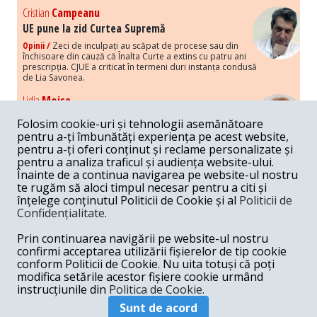
Cristian
Campeanu
UE pune la zid Curtea Supremă
Opinii /
Zeci de inculpați au scăpat de procese sau din
închisoare din cauză că Înalta Curte a extins cu patru ani
prescripția. CJUE a criticat în termeni duri instanța condusă
de Lia Savonea.
Lidia
Moise
Costurile economice ale haosului politic
Folosim cookie-uri și tehnologii asemănătoare
Opinii /
Economia nu poate rezista cu retorica falsă a
pentru a-ți îmbunătăți experiența pe acest website,
susținerii intereselor poporului, care, de fapt, ascunde
pentru a-ți oferi conținut și reclame personalizate și
obsesia menținerii privilegiilor și a averilor unor caste.
pentru a analiza traficul și audiența website-ului.
Înainte de a continua navigarea pe website-ul nostru
Melania
Cincea
te rugăm să aloci timpul necesar pentru a citi și
Noi puseuri de xenofobie din partea românilor
înțelege conținutul Politicii de Cookie și al
Politicii de
„neaoși”
Confidențialitate
.
Opinii /
Periodic, în spațiul public sunt voci care lansează
mesaje xenofobe la adresa câte unui politician care deranjează un
Prin continuarea navigării pe website-ul nostru
anumit grup politico-mediatic, într-un anumit moment.
confirmi acceptarea utilizării fișierelor de tip cookie
conform Politicii de Cookie. Nu uita totuși că poți
Armand
Gosu
modifica setările acestor fișiere cookie urmând
Unirea cu Moldova: modele istorice
instrucțiunile din
Politica de Cookie.
Unire /
Unirea cu Moldova depinde de intensitatea
Sunt de acord
amenințării haosului și anarhiei de dincolo de Nistru.