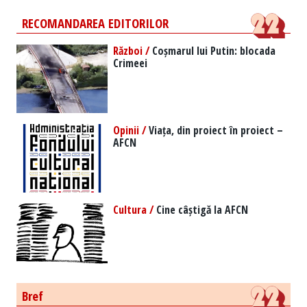
RECOMANDAREA EDITORILOR
Război /
Coșmarul lui Putin: blocada
Crimeei
Opinii /
Viața, din proiect în proiect –
AFCN
Cultura /
Cine câștigă la AFCN
Bref