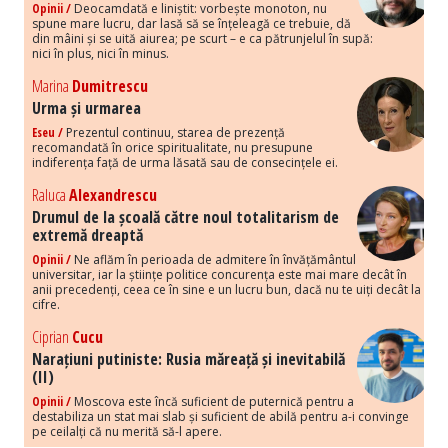
Opinii /
Deocamdată e liniștit: vorbește monoton, nu
spune mare lucru, dar lasă să se înțeleagă ce trebuie, dă
din mâini și se uită aiurea; pe scurt – e ca pătrunjelul în supă:
nici în plus, nici în minus.
Marina
Dumitrescu
Urma și urmarea
Eseu /
Prezentul continuu, starea de prezență
recomandată în orice spiritualitate, nu presupune
indiferența față de urma lăsată sau de consecințele ei.
Raluca
Alexandrescu
Drumul de la școală către noul totalitarism de
extremă dreaptă
Opinii /
Ne aflăm în perioada de admitere în învățământul
universitar, iar la științe politice concurența este mai mare decât în
anii precedenți, ceea ce în sine e un lucru bun, dacă nu te uiți decât la
cifre.
Ciprian
Cucu
Narațiuni putiniste: Rusia măreață și inevitabilă
(II)
Opinii /
Moscova este încă suficient de puternică pentru a
destabiliza un stat mai slab și suficient de abilă pentru a-i convinge
pe ceilalți că nu merită să-l apere.