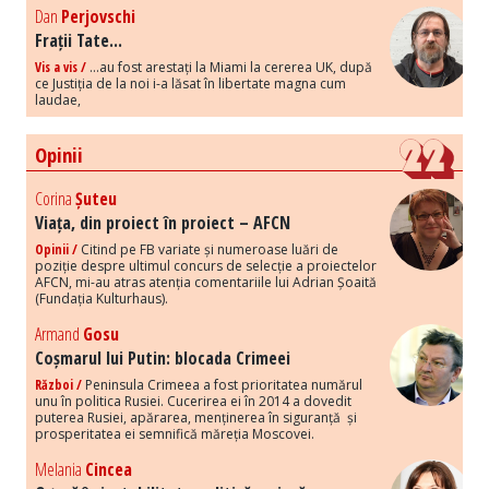
Dan
Perjovschi
Frații Tate...
Vis a vis /
...au fost arestați la Miami la cererea UK, după
ce Justiția de la noi i-a lăsat în libertate magna cum
laudae,
Opinii
Corina
Șuteu
Viața, din proiect în proiect – AFCN
Opinii /
Citind pe FB variate și numeroase luări de
poziție despre ultimul concurs de selecție a proiectelor
AFCN, mi-au atras atenția comentariile lui Adrian Șoaită
(Fundația Kulturhaus).
Armand
Gosu
Coșmarul lui Putin: blocada Crimeei
Război /
Peninsula Crimeea a fost prioritatea numărul
unu în politica Rusiei. Cucerirea ei în 2014 a dovedit
puterea Rusiei, apărarea, menținerea în siguranță și
prosperitatea ei semnifică măreția Moscovei.
Melania
Cincea