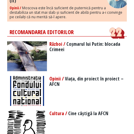
(II)
Opinii /
Moscova este încă suficient de puternică pentru a
destabiliza un stat mai slab și suficient de abilă pentru a-i convinge
pe ceilalți că nu merită să-l apere.
RECOMANDAREA EDITORILOR
Război /
Coșmarul lui Putin: blocada
Crimeei
Opinii /
Viața, din proiect în proiect –
AFCN
Cultura /
Cine câștigă la AFCN