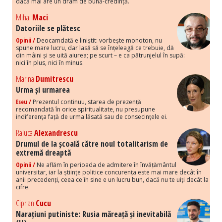
dacă mai are un dram de bună-credință.
Mihai
Maci
Datoriile se plătesc
Opinii /
Deocamdată e liniștit: vorbește monoton, nu
spune mare lucru, dar lasă să se înțeleagă ce trebuie, dă
din mâini și se uită aiurea; pe scurt – e ca pătrunjelul în supă:
nici în plus, nici în minus.
Marina
Dumitrescu
Urma și urmarea
Eseu /
Prezentul continuu, starea de prezență
recomandată în orice spiritualitate, nu presupune
indiferența față de urma lăsată sau de consecințele ei.
Raluca
Alexandrescu
Drumul de la școală către noul totalitarism de
extremă dreaptă
Opinii /
Ne aflăm în perioada de admitere în învățământul
universitar, iar la științe politice concurența este mai mare decât în
anii precedenți, ceea ce în sine e un lucru bun, dacă nu te uiți decât la
cifre.
Ciprian
Cucu
Narațiuni putiniste: Rusia măreață și inevitabilă