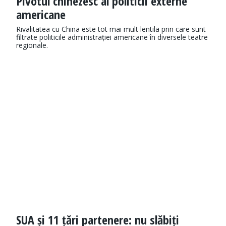
Pivotul chinezesc al politicii externe
americane
Rivalitatea cu China este tot mai mult lentila prin care sunt
filtrate politicile administrației americane în diversele teatre
regionale.
SUA și 11 țări partenere: nu slăbiți