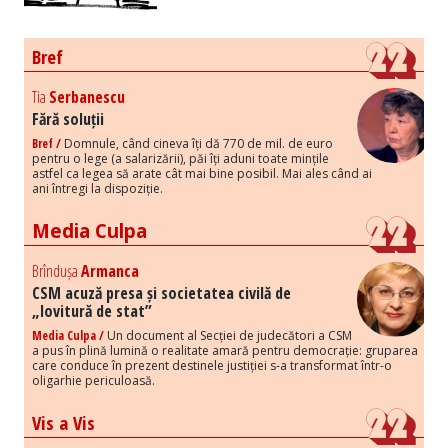
Bref
Tia
Serbanescu
Fără soluții
Bref /
Domnule, când cineva îți dă 770 de mil. de euro
pentru o lege (a salarizării), păi îți aduni toate mințile
astfel ca legea să arate cât mai bine posibil. Mai ales când ai
ani întregi la dispoziție.
Media Culpa
Brîndușa
Armanca
CSM acuză presa și societatea civilă de
„lovitură de stat”
Media Culpa /
Un document al Secției de judecători a CSM
a pus în plină lumină o realitate amară pentru democrație: gruparea
care conduce în prezent destinele justiției s-a transformat într-o
oligarhie periculoasă.
Vis a Vis