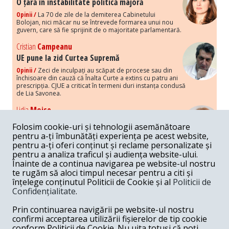
O țară în instabilitate politică majoră
Opinii /
La 70 de zile de la demiterea Cabinetului
Bolojan, nici măcar nu se întrevede formarea unui nou
guvern, care să fie sprijinit de o majoritate parlamentară.
Cristian
Campeanu
UE pune la zid Curtea Supremă
Opinii /
Zeci de inculpați au scăpat de procese sau din
închisoare din cauză că Înalta Curte a extins cu patru ani
prescripția. CJUE a criticat în termeni duri instanța condusă
de Lia Savonea.
Lidia
Moise
Costurile economice ale haosului politic
Folosim cookie-uri și tehnologii asemănătoare
Opinii /
Economia nu poate rezista cu retorica falsă a
pentru a-ți îmbunătăți experiența pe acest website,
susținerii intereselor poporului, care, de fapt, ascunde
pentru a-ți oferi conținut și reclame personalizate și
obsesia menținerii privilegiilor și a averilor unor caste.
pentru a analiza traficul și audiența website-ului.
Înainte de a continua navigarea pe website-ul nostru
Melania
Cincea
te rugăm să aloci timpul necesar pentru a citi și
Noi puseuri de xenofobie din partea românilor
înțelege conținutul Politicii de Cookie și al
Politicii de
„neaoși”
Confidențialitate
.
Opinii /
Periodic, în spațiul public sunt voci care lansează
mesaje xenofobe la adresa câte unui politician care deranjează un
Prin continuarea navigării pe website-ul nostru
anumit grup politico-mediatic, într-un anumit moment.
confirmi acceptarea utilizării fișierelor de tip cookie
conform Politicii de Cookie. Nu uita totuși că poți