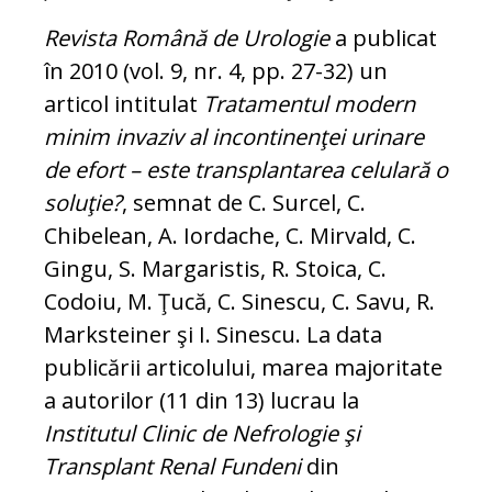
Revista Română de Urologie
a publicat
în 2010 (vol. 9, nr. 4, pp. 27-32) un
articol intitulat
Tratamentul modern
minim in­vaziv al incontinenţei urinare
de efort – este transplantarea celulară o
soluţie?
, semnat de C. Surcel, C.
Chibelean, A. Ior­dache, C. Mirvald, C.
Gingu, S. Mar­ga­ristis, R. Stoica, C.
Codoiu, M. Ţucă, C. Si­nescu, C. Savu, R.
Marksteiner şi I. Si­nescu. La data
publicării articolului, ma­rea majoritate
a autorilor (11 din 13) lu­crau la
Institutul Clinic de Nefrologie şi
Transplant Renal Fundeni
din