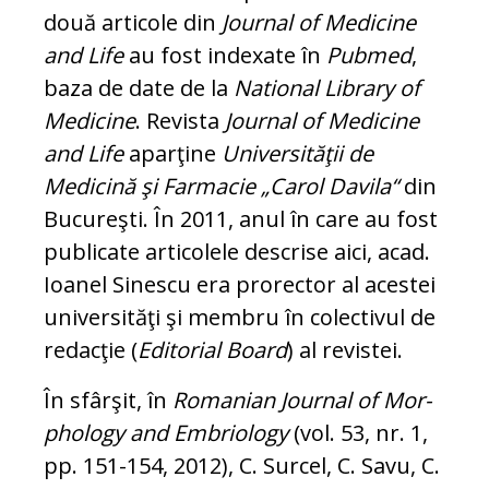
două articole din
Journal of Medicine
and Life
au fost indexate în
Pubmed
,
baza de date de la
National Library of
Medicine
. Re­vista
Journal of Medicine
and Life
apar­ţine
Universităţii de
Medicină şi Far­ma­cie „Carol Davila“
din
Bucureşti. În 2011, anul în care au fost
publicate articolele descrise aici, acad.
Ioanel Sinescu era prorector al acestei
universităţi şi membru în colectivul de
redacţie (
Editorial Board
) al revistei.
În sfârşit, în
Romanian Journal of Mor­
pho­logy and Embriology
(vol. 53, nr. 1,
pp. 151-154, 2012), C. Surcel, C. Savu, C.