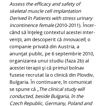
Assess the efficacy and safety of
skeletal muscle cell implantation
Derived în Patients with stress urinary
incontinence female
(2010-2011). În­cer­
când să înţeleg con­tex­tul acestei inter­
ven­ţii, am descoperit că
Innovacell
, o
com­pa­nie privată din Aus­tria, a
anunţat public, pe 6 septembrie 2010,
organizarea unui stu­­diu (faza 2b) al
acestei terapii şi că pri­mul bolnav
fusese recrutat la o clinică din Plovdiv,
Bulgaria. În continuare, în co­mu­nicat
se spune că
„The clinical study will
conducted, be­side Bulgaria, în the
Czech Republic, Germany, Poland and