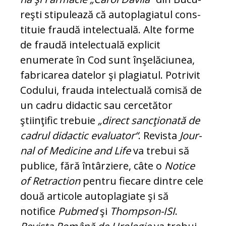
reşti stipulează că autoplagiatul cons­
tituie fraudă intelectuală. Alte forme
de fraudă in­telectuală explicit
enumerate în Cod sunt înşelăciunea,
fabricarea datelor şi pla­gia­tul. Potrivit
Codului, frauda in­te­lectuală co­misă de
un cadru didactic sau cercetător
ştiinţific trebuie
„direct sanc­ţionată de
ca­drul didactic evaluator“
. Re­vista
Jour­
nal of Medicine and Life
va tre­bui să
pu­blice, fără întârziere, câte o
No­tice
of Re­traction
pentru fiecare dintre ce­le
două ar­ticole autoplagiate şi să
notifice
Pubmed
şi
Thompson-ISI
.