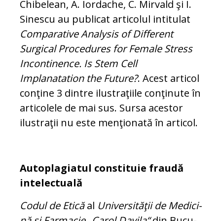
Chi­belean, A. Iordache, C. Mirvald şi I.
Sin­es­cu au publicat articolul intitulat
Com­pa­rative Analysis of Different
Surgical Pro­cedures for Female Stress
Incontinence.
Is Stem Cell
Implanatation the Future?
. Acest articol
conţine 3 dintre ilustraţiile conţinute în
articolele de mai sus. Sursa acestor
ilustraţii nu este menţionată în articol.
Autoplagiatul constituie fraudă
intelectuală
Codul de Etică
al
Universităţii de Me­di­ci­
nă şi Farmacie „Carol Davila“
din Bu­cu­