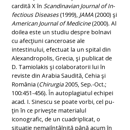
cardită X în
Scandinavian Journal of In­
fectious Diseases
(1999),
JAMA
(2000) şi
Ame­rican Journal of Medicine
(2000). Al
doilea este un studiu despre bolnavi
cu afec­­ţiuni canceroase ale
intestinului, efec­tuat la un spital din
Alexandropolis, Gre­cia, şi publicat de
D. Tamiolakis şi cola­bo­ratorii lui în
reviste din Arabia Saudită, Ce­hia şi
România (
Chirurgia
2005, Sep.-Oct.;
100:451-456). În autoplagiatul echi­pei
acad. I. Sinescu se poate vorbi, cel pu­
ţin în ce priveşte materialul
iconografic, de un cuadriplicat, o
situaţie ne­mai­în­tâl­nită până acum în