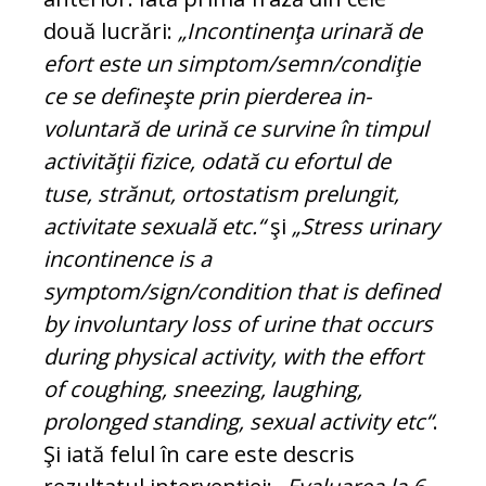
două lucrări:
„Incontinenţa uri­nară de
efort este un simptom/semn/condiţie
ce se defineşte prin pierderea in­
voluntară de urină ce survine în timpul
activităţii fizice, odată cu efortul de
tuse, strănut, ortostatism prelungit,
activitate sexuală etc.“
şi
„Stress urinary
in­con­ti­nence is a
symptom/sign/condition that is defined
by involuntary loss of urine that occurs
during physical activity, with the effort
of coughing, sneezing, lau­ghing,
prolonged standing, sexual ac­ti­vity etc“
.
Şi iată felul în care este descris