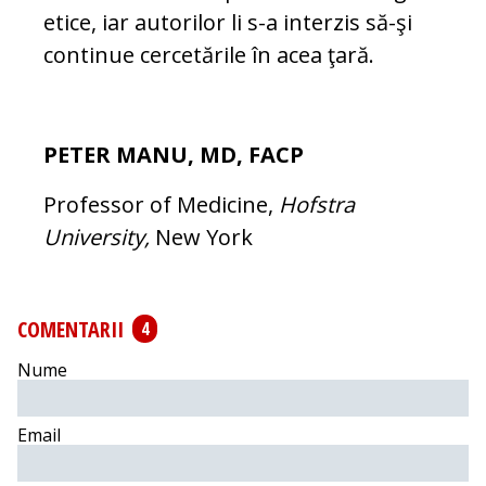
etice, iar auto­rilor li s-a in­ter­zis să-şi
continue cer­ce­tările în acea ţară.
PETER MANU, MD, FACP
Professor of Medicine,
Hofstra
University
,
New York
COMENTARII
4
Nume
Email