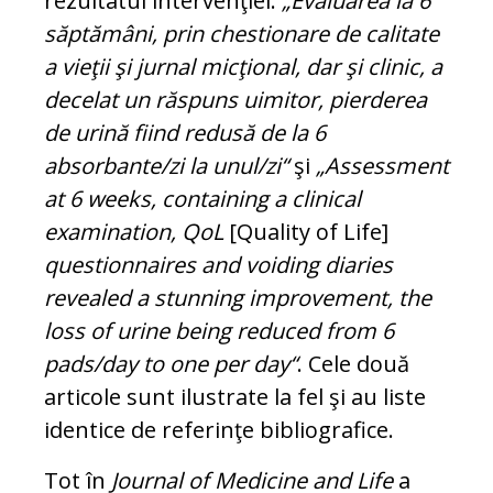
rezultatul intervenţiei:
„Evaluarea la 6
săptămâni, prin chestionare de calitate
a vieţii şi jurnal micţional, dar şi clinic, a
decelat un răspuns uimitor, pierderea
de urină fiind redusă de la 6
absorbante/zi la unul/zi“
şi
„Assessment
at 6 weeks, containing a clinical
examination, QoL
[Quality of Life]
questionnaires and voi­ding diaries
revealed a stunning im­pro­vement, the
loss of urine being reduced from 6
pads/day to one per day“
. Cele două
articole sunt ilustrate la fel şi au liste
identice de referinţe bibliografice.
Tot în
Journal of Medicine and Life
a