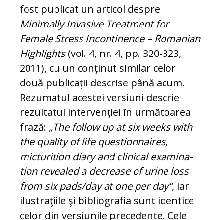
fost publicat un articol despre
Minimally In­vasive Treatment for
Female Stress In­continence – Romanian
Highlights
(vol. 4, nr. 4, pp. 320-323,
2011), cu un con­ţi­nut similar celor
două publicaţii descrise până acum.
Rezumatul acestei versiuni des­crie
rezultatul intervenţiei în ur­mă­toarea
frază:
„The follow up at six weeks with
the quality of life questionnaires,
micturition diary and clinical exa­mi­na­
tion revealed a decrease of urine loss
from six pads/day at one per day“
, iar
ilustraţiile şi bibliografia sunt identice
ce­lor din versiunile precedente. Cele