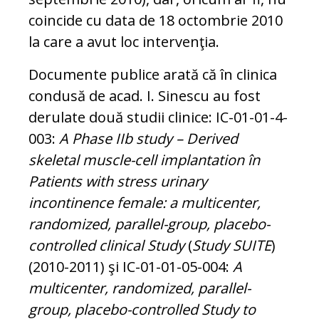
coincide cu data de 18 oc­tombrie 2010
la care a avut loc in­ter­ven­ţia.
Documente publice arată că în clinica
con­dusă de acad. I. Sinescu au fost
derulate do­uă studii clinice: IC-01-01-4-
003:
A Phase IIb study – Derived
skeletal mus­cle-cell implantation în
Patients with stress uri­nary
incontinence female: a mul­ticenter,
randomized, parallel-group, placebo-
con­trolled clinical Study
(
Study SUITE
)
(2010-2011) şi IC-01-01-05-004:
A
multicenter, randomized, parallel-
group, placebo-con­trolled Study to