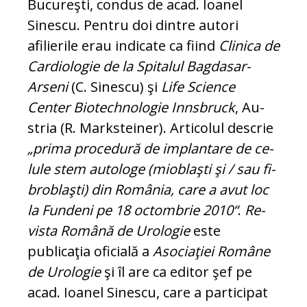
Bucureşti, condus de acad. Ioanel
Sinescu. Pentru doi dintre autori
afilierile erau indicate ca fiind
Clinica de
Cardiologie de la Spitalul Bagdasar-
Arseni
(C. Sinescu) şi
Life Sci­ence
Center Biotechnologie Innsbruck
, Au­
stria (R. Marksteiner). Articolul descrie
„prima procedură de implantare de ce­
lule stem autologe (mioblaşti şi / sau fi­
broblaşti) din România, care a avut loc
la Fundeni pe 18 octombrie 2010“
.
Re­
vista Română de Urologie
este
publicaţia oficială a
Asociaţiei Române
de Urologie
şi îl are ca editor şef pe
acad. Ioanel Si­nescu, care a participat