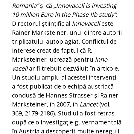
Ro­ma­nia“
şi că
„Innovacell is investing
10 million Euro în the Phase IIb study“
.
Di­rectorul şti­in­ţific al
Innovacell
este
Rainer Mark­steiner, unul dintre autorii
tri­plica­tu­lui au­to­pla­giat. Conflictul de
interese cre­at de fap­tul că R.
Marksteiner lucrează pen­tru
Inno­­
vacell
ar fi trebuit dezvăluit în articole.
Un studiu amplu al acestei in­tervenţii
a fost publicat de o echipă aus­triacă
con­du­să de Hannes Strasser şi Rai­ner
Mark­stei­ner, în 2007, în
Lancet
(vol.
369, 2179-2186). Stu­diul a fost retras
după ce o investigaţie gu­vernamentală
în Aus­tria a des­coperit mul­te nereguli