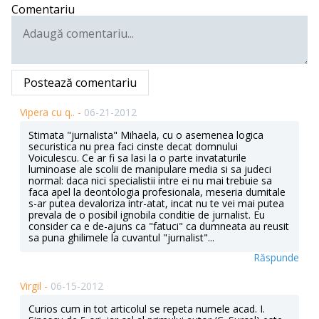
Comentariu
Postează comentariu
Vipera cu q.. -
06-21-2012
Stimata "jurnalista" Mihaela, cu o asemenea logica
securistica nu prea faci cinste decat domnului
Voiculescu. Ce ar fi sa lasi la o parte invataturile
luminoase ale scolii de manipulare media si sa judeci
normal: daca nici specialistii intre ei nu mai trebuie sa
faca apel la deontologia profesionala, meseria dumitale
s-ar putea devaloriza intr-atat, incat nu te vei mai putea
prevala de o posibil ignobila conditie de jurnalist. Eu
consider ca e de-ajuns ca "fatuci" ca dumneata au reusit
sa puna ghilimele la cuvantul "jurnalist"...
Răspunde
Virgil -
06-15-2012
Curios cum in tot articolul se repeta numele acad. I.