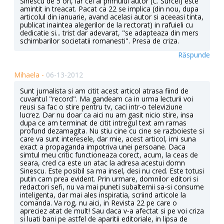
Sinescu de 5 ori, iar cel al primului autor (C. Surcel) este
amintit in treacat. Pacat ca 22 se implica (din nou, dupa
articolul din ianuarie, avand acelasi autor si aceeasi tinta,
publicat inaintea alegerilor de la rectorat) in rafuieli cu
dedicatie si... trist dar adevarat, "se adapteaza din mers
schimbarilor societatii romanesti". Presa de criza.
Răspunde
Mihaela -
06-13-2012
Sunt jurnalista si am citit acest articol atrasa fiind de
cuvantul "record". Ma gandeam ca in urma lecturii voi
reusi sa fac o stire pentru tv, caci intr-o televiziune
lucrez. Dar nu doar ca aici nu am gasit nicio stire, insa
dupa ce am terminat de citit intregul text am ramas
profund dezamagita. Nu stiu cine cu cine se razboieste si
care va sunt interesele, dar mie, acest articol, imi suna
exact a propaganda impotriva unei persoane. Daca
simtul meu critic functioneaza corect, acum, la ceas de
seara, cred ca este un atac la adresa acestui domn
Sinescu. Este posibil sa ma insel, desi nu cred. Este totusi
putin cam prea evident. Prin urmare, domnilor editori si
redactori sefi, nu va mai puneti subalternii sa-si consume
inteligenta, dar mai ales inspiratia, scriind articole la
comanda. Va rog, nu aici, in Revista 22 pe care o
apreciez atat de mult! Sau daca v-a afectat si pe voi criza
si luati bani pe astfel de aparitii editoriale, in lipsa de