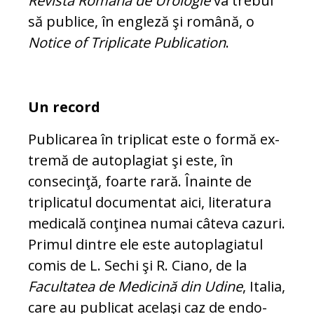
Revista Ro­mâ­nă de Uro­logie
va trebui
să publice, în engleză şi ro­mână, o
Notice of Triplicate Pu­blication
.
Un record
Publicarea în triplicat este o formă ex­
tre­mă de autoplagiat şi este, în
consecinţă, foarte rară. Înainte de
triplicatul do­cu­men­tat aici, literatura
medicală conţinea nu­mai câteva cazuri.
Primul dintre ele este au­toplagiatul
comis de L. Sechi şi R. Cia­no, de la
Facultatea de Medicină din Udi­ne
, Ita­lia,
care au publicat acelaşi caz de en­do­