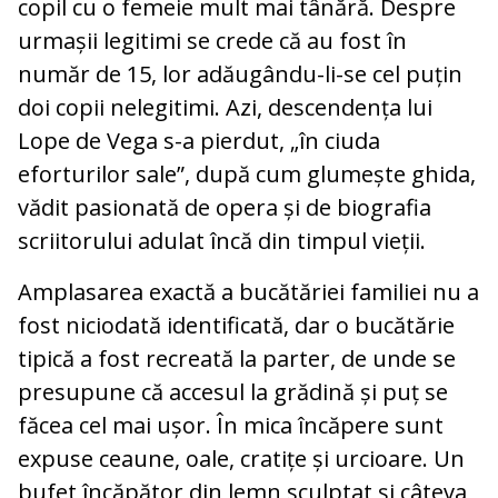
copil cu o femeie mult mai tânără. Despre
urmașii legitimi se crede că au fost în
număr de 15, lor adăugându-li-se cel puțin
doi copii nelegitimi. Azi, descendența lui
Lope de Vega s-a pierdut, „în ciuda
eforturilor sale”, după cum glumește ghida,
vădit pasionată de opera și de biografia
scriitorului adulat încă din timpul vieții.
Amplasarea exactă a bucătăriei familiei nu a
fost niciodată identificată, dar o bucătărie
tipică a fost recreată la parter, de unde se
presupune că accesul la grădină și puț se
făcea cel mai ușor. În mica încăpere sunt
expuse ceaune, oale, cratițe și urcioare. Un
bufet încăpător din lemn sculptat și câteva