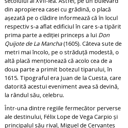
secolului al XVII-lea. Astfel, pe un bulevard
din apropierea casei cu grădină, o placă
așezată pe o clădire informează că în locul
respectiv s-a aflat edificiul în care s-a tipărit
prima parte a ediției princeps a lui
Don
Quijote de La Mancha
(1605). Câteva sute de
metri mai încolo, pe o străduță modestă, o
altă placă menționează că acolo cea de a
doua parte a primit botezul tiparului, în
1615. Tipograful era Juan de la Cuesta, care
datorită acestui eveniment avea să devină,
la rândul său, celebru.
Într-una dintre regiile fermecător perverse
ale destinului, Félix Lope de Vega Carpio și
principalul său rival, Miguel de Cervantes