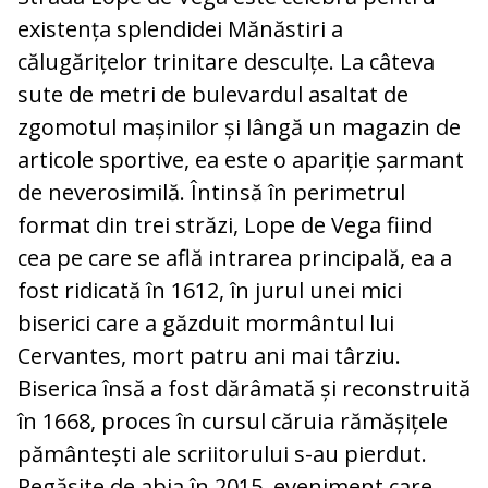
existența splendidei Mănăstiri a
călugărițelor trinitare desculțe. La câteva
sute de metri de bulevardul asaltat de
zgomotul mașinilor și lângă un magazin de
articole sportive, ea este o apariție șarmant
de neverosimilă. Întinsă în perimetrul
format din trei străzi, Lope de Vega fiind
cea pe care se află intrarea principală, ea a
fost ridicată în 1612, în jurul unei mici
biserici care a găzduit mormântul lui
Cervantes, mort patru ani mai târziu.
Biserica însă a fost dărâmată și reconstruită
în 1668, proces în cursul căruia rămășițele
pământești ale scriitorului s-au pierdut.
Regăsite de abia în 2015, eveniment care