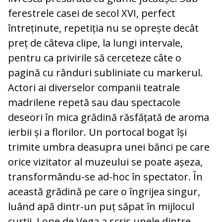
ferestrele casei de secol XVI, perfect
întreținute, repetiția nu se oprește decât
preț de câteva clipe, la lungi intervale,
pentru ca privirile să cerceteze câte o
pagină cu rânduri subliniate cu markerul.
Actori ai diverselor companii teatrale
madrilene repetă sau dau spectacole
deseori în mica grădină răsfățată de aroma
ierbii și a florilor. Un portocal bogat își
trimite umbra deasupra unei bănci pe care
orice vizitator al muzeului se poate așeza,
transformându-se ad-hoc în spectator. În
această grădină pe care o îngrijea singur,
luând apă dintr-un puț săpat în mijlocul
curții, Lope de Vega a scris unele dintre