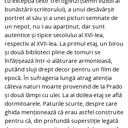
cu excepția celor trei oglinzi (semn vizibil al
bunăstării scriitorului), a unui desăvârșit
portret al său și a unei picturi semnate de
un nepot, nu i-au aparținut, dar sunt
autentice și tipice secolului al XVI-lea,
respectiv al XVII-lea. La primul etaj, un birou
și două biblioteci pline de tomuri se
înfățișează într-o alăturare armonioasă,
putând sluji drept decor pentru un film de
epocă. În sufrageria lungă atrag atenția
câteva naturi moarte provenind de la Prado
și două lămpi cu ulei. La al doilea etaj se află
dormitoarele. Paturile scurte, despre care
ghida menționează că erau astfel construite
pentru că, din profundă superstiție legată