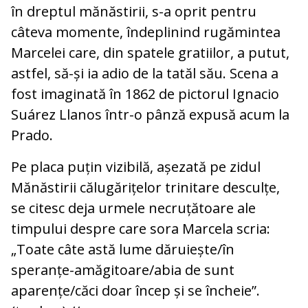
în dreptul mănăstirii, s-a oprit pentru
câteva momente, îndeplinind rugămintea
Marcelei care, din spatele gratiilor, a putut,
astfel, să-și ia adio de la tatăl său. Scena a
fost imaginată în 1862 de pictorul Ignacio
Suárez Llanos într-o pânză expusă acum la
Prado.
Pe placa puțin vizibilă, așezată pe zidul
Mănăstirii călugărițelor trinitare desculțe,
se citesc deja urmele necruțătoare ale
timpului despre care sora Marcela scria:
„Toate câte astă lume dăruiește/în
speranțe-amăgitoare/abia de sunt
aparențe/căci doar încep și se încheie”.