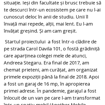
situație. Ieși din facultate și brusc trebuie să
te descurci într-un ecosistem pe care nu l-ai
cunoscut deloc în anii de studiu. Unii îl
învață mai repede, alții, mai lent. Eu l-am
învățat greșind. Și am cam greșit.
Startul proiectului a fost într-o clădire de
pe strada Carol Davila 101, o fostă grădiniță
care aparținea colegei mele de atunci,
Andreea Stegaru. Era final de 2017, am
chemat prieteni, am curățat, am organizat
primele expoziții până la final de 2018. Apoi
a fost un garaj de 16 mp, în apropierea
primei adrese. În pandemie, garajul a fost
înlocuit de un van pe care l-am transformat
într-un spațiu mobil (Another Mobile