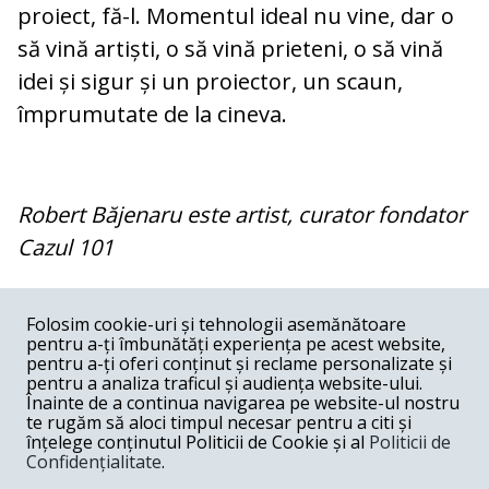
proiect, fă-l. Momentul ideal nu vine, dar o
să vină artiști, o să vină prieteni, o să vină
idei și sigur și un proiector, un scaun,
împrumutate de la cineva.
Robert Băjenaru este artist, curator fondator
Cazul 101
COMENTARII
0
Folosim cookie-uri și tehnologii asemănătoare
pentru a-ți îmbunătăți experiența pe acest website,
Nume
pentru a-ți oferi conținut și reclame personalizate și
pentru a analiza traficul și audiența website-ului.
Înainte de a continua navigarea pe website-ul nostru
Email
te rugăm să aloci timpul necesar pentru a citi și
înțelege conținutul Politicii de Cookie și al
Politicii de
Confidențialitate
.
Comentariu