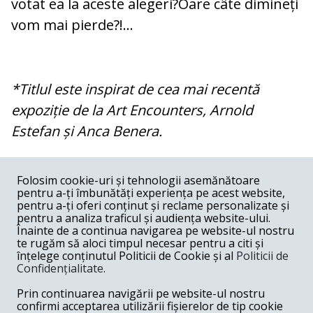
votat ea la aceste alegeri?Oare câte dimineți
vom mai pierde?!…
*Titlul este inspirat de cea mai recentă
expoziție de la Art Encounters, Arnold
Estefan și Anca Benera.
COMENTARII
0
Folosim cookie-uri și tehnologii asemănătoare
pentru a-ți îmbunătăți experiența pe acest website,
Nume
pentru a-ți oferi conținut și reclame personalizate și
pentru a analiza traficul și audiența website-ului.
Înainte de a continua navigarea pe website-ul nostru
Email
te rugăm să aloci timpul necesar pentru a citi și
înțelege conținutul Politicii de Cookie și al
Politicii de
Confidențialitate
.
Comentariu
Prin continuarea navigării pe website-ul nostru
confirmi acceptarea utilizării fișierelor de tip cookie