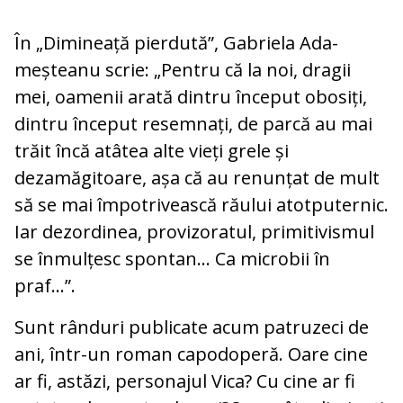
În „Dimineață pierdută”, Gabriela Ada­
meșteanu scrie: „Pentru că la noi, dragii
mei, oamenii arată dintru început obosiți,
dintru început resemnați, de parcă au mai
trăit încă atâtea alte vieți grele și
dezamăgitoare, așa că au renunțat de mult
să se mai împotrivească răului atotputernic.
Iar dezordinea, provizoratul, primitivismul
se înmulțesc spontan... Ca microbii în
praf...”.
Sunt rânduri publicate acum patruzeci de
ani, într-un roman capodoperă. Oare cine
ar fi, astăzi, personajul Vica? Cu cine ar fi