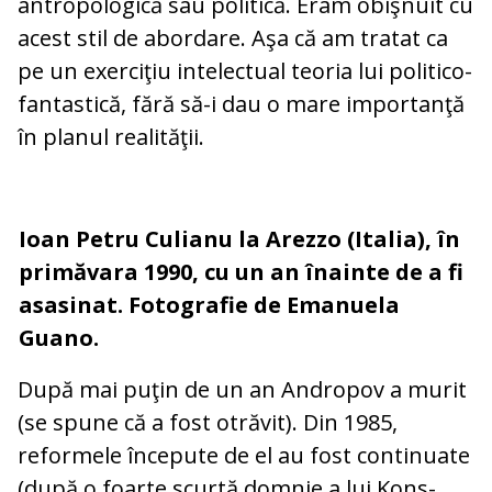
antropologică sau politică. Eram obiş­nuit cu
acest stil de abordare. Aşa că am tratat ca
pe un exerciţiu intelectual teoria lui politico-
fantastică, fără să-i dau o mare importanţă
în planul realităţii.
Ioan Petru Culianu la Arezzo (Italia), în
primăvara 1990, cu un an înainte de a fi
asasinat. Fotografie de Emanuela
Guano.
După mai puţin de un an Andropov a m­urit
(se spune că a fost otrăvit). Din 1985,
reformele începute de el au fost con­ti­nua­te
(după o foarte scurtă domnie a lui Kons­