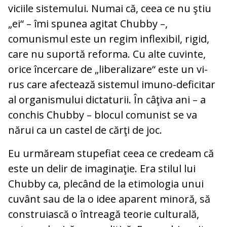
viciile sistemului. Numai că, ceea ce nu ştiu
„ei“ – îmi spunea agitat Chubby –,
comunismul este un regim inflexibil, ri­gid,
care nu suportă reforma. Cu alte cuvinte,
orice încercare de „liberalizare“ este un vi­
rus care afectează sistemul imuno-de­fi­citar
al organismului dictaturii. În câţiva ani – a
conchis Chubby – blocul comunist se va
nărui ca un castel de cărţi de joc.
Eu urmăream stupefiat ceea ce credeam că
este un delir de imaginaţie. Era stilul lui
Chubby ca, plecând de la etimologia unui
cuvânt sau de la o idee aparent mi­noră, să
construiască o întreagă teorie cul­turală,