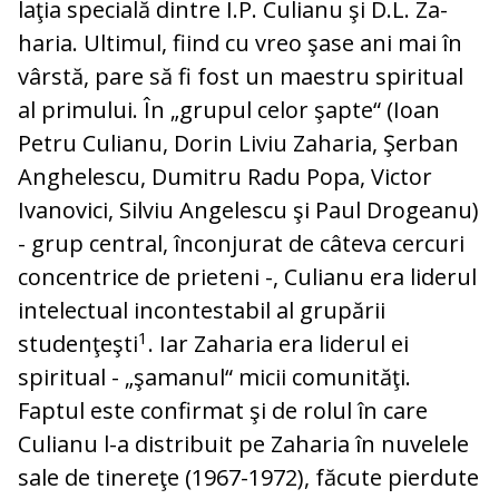
laţia specială dintre I.P. Culianu şi D.L. Za­
haria. Ultimul, fiind cu vreo şase ani mai în
vârstă, pare să fi fost un maestru spi­ritual
al primului. În „grupul celor şapte“ (Ioan
Petru Culianu, Dorin Liviu Zaharia, Şerban
Anghelescu, Dumitru Radu Popa, Vic­tor
Ivanovici, Silviu Angelescu şi Paul Dro­geanu)
- grup central, înconjurat de câteva cercuri
concentrice de prieteni -, Culianu era liderul
intelectual in­con­tes­ta­bil al grupării
1
studenţeşti
. Iar Zaharia era liderul ei
spiritual - „şamanul“ micii co­mu­nităţi.
Faptul este confirmat şi de rolul în care
Culianu l-a distribuit pe Zaharia în nuvelele
sale de tinereţe (1967-1972), fă­cu­te pierdute