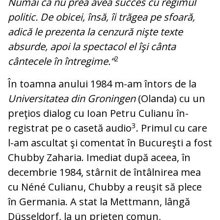
Numai că nu prea avea succes cu regimul
politic. De obicei, însă, îi trăgea pe sfoară,
adică le prezenta la cenzură nişte texte
absurde, apoi la spectacol el îşi cânta
2
cântecele în întregime.“
În toamna anului 1984 m-am întors de la
Universitatea din Groningen
(Olanda) cu un
preţios dialog cu Ioan Petru Culianu în­
3
registrat pe o casetă audio
. Primul cu ca­re
l-am ascultat şi comentat în Bucureşti a fost
Chubby Zaharia. Imediat după ace­ea, în
decembrie 1984, stârnit de în­tâl­ni­rea mea
cu Néné Culianu, Chubby a reuşit să plece
în Germania. A stat la Mettmann, lângă
Düsseldorf, la un prieten comun,