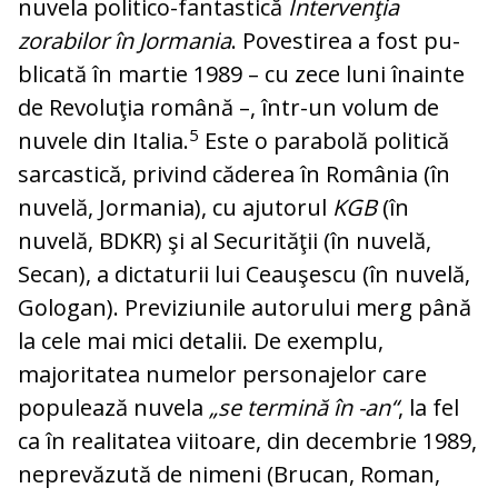
nuvela politico-fantastică
Intervenţia
zorabilor în Jormania
. Povestirea a fost pu­
blicată în martie 1989 – cu zece luni îna­inte
de Revoluţia română –, într-un vo­lum de
5
nuvele din Italia.
Este o parabolă politică
sarcastică, privind căderea în Ro­mânia (în
nuvelă, Jormania), cu ajutorul
KGB
(în
nuvelă, BDKR) şi al Securităţii (în nuvelă,
Secan), a dictaturii lui Ceauşescu (în nuvelă,
Gologan). Previziunile au­to­ru­lui merg până
la cele mai mici detalii. De exemplu,
majoritatea numelor per­so­na­je­lor care
populează nuvela
„se termină în -an“
, la fel
ca în realitatea viitoare, din decembrie 1989,
neprevăzută de nimeni (Brucan, Roman,