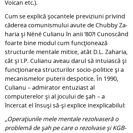
Voican etc.).
Cum se explică şocantele previziuni pri­vind
căderea comunismului avute de Chubby Za­­
haria şi Néné Culianu în anii ’80?! Cu­noscând
foarte bine modul cum func­ţio­nează
structurile mentale mitice, atât D.L. Zaharia,
cât şi I.P. Culianu aveau darul să intuiască şi
funcţionarea structurilor so­cio-politice şi a
mecanismelor puterii des­potice. În 1990,
Culianu – admirator en­tu­ziast al
computerelor şi al jocului de şah – a
încercat el însuşi să-şi explice inex­pli­cabilul:
„Operaţiunile mele mentale rezolvaseră o
problemă de şah pe care o rezolvase şi KGB-