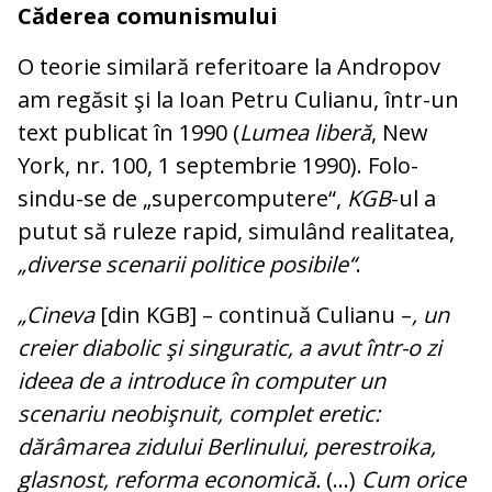
Căderea comunismului
O teorie similară referitoare la Andropov
am regăsit şi la Ioan Petru Culianu, într-un
text publicat în 1990 (
Lumea liberă
, New
York, nr. 100, 1 septembrie 1990). Fo­lo­
sindu-se de „supercomputere“,
KGB
-ul a
putut să ruleze rapid, simulând realitatea,
„diverse scenarii politice posibile“
.
„Cineva
[din KGB] – continuă Culianu –
, un
creier diabolic şi singuratic, a avut î­ntr-o zi
ideea de a introduce în com­puter un
scenariu neobişnuit, complet ere­tic:
dărâmarea zidului Berlinului, pe­restroika,
glasnost, reforma economică.
(...)
Cum orice