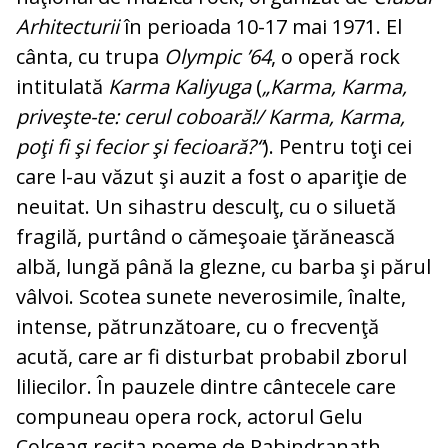
Arhitecturii
în perioada 10-17 mai 1971. El
cânta, cu trupa
Olympic ’64
, o operă rock
intitulată
Karma Kaliyuga
(
„Karma, Karma,
priveşte-te: cerul co­boară!/ Karma, Karma,
poţi fi şi fecior şi fecioară?“
). Pentru toţi cei
care l-au vă­zut şi auzit a fost o apariţie de
neuitat. Un sihastru desculţ, cu o siluetă
fragilă, pur­tând o cămeşoaie ţărănească
albă, lungă pâ­nă la glezne, cu barba şi părul
vâlvoi. Sco­tea sunete neverosimile, înalte,
inten­se, pătrunzătoare, cu o frecvenţă
acută, ca­re ar fi disturbat probabil zborul
lili­e­ci­lor. În pauzele dintre cântecele care
com­puneau opera rock, actorul Gelu
Colceag re­cita poeme de Rabindranath