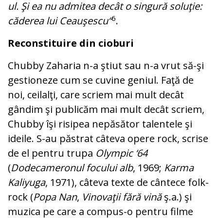
ul. Şi ea nu admitea decât o singură soluţie:
6
căderea lui Ceauşescu“
.
Reconstituire din cioburi
Chubby Zaharia n-a ştiut sau n-a vrut să-şi
gestioneze cum se cuvine geniul. Faţă de
noi, ceilalţi, care scriem mai mult de­cât
gândim şi publicăm mai mult decât scri­em,
Chubby îşi risipea nepăsător ta­lentele şi
ideile. S-au păstrat câteva opere rock, scrise
de el pentru trupa
Olympic ‘64
(
Dodecameronul focului alb
, 1969;
Karma
Kaliyuga
, 1971), câteva texte de cântece folk-
rock (
Popa Nan
,
Vinovaţii fă­ră vină
ş.a.) şi
muzica pe care a compus-o pentru filme