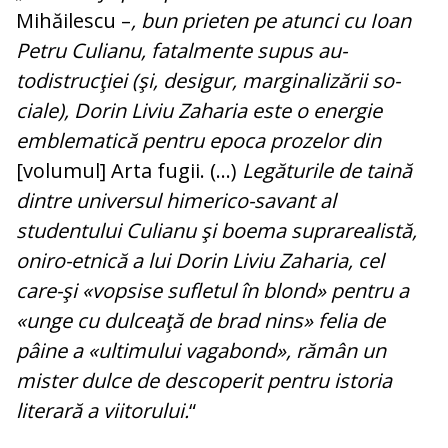
Mihăilescu –
, bun prieten pe atunci cu Ioan
Petru Culianu, fatalmente supus au­
todistrucţiei (şi, desigur, marginalizării so­
ciale), Dorin Liviu Zaharia este o ener­gie
emblematică pentru epoca prozelor din
[volumul] Arta fugii. (...)
Legăturile de taină
dintre universul himerico-sa­vant al
studentului Culianu şi boema su­prarealistă,
oniro-etnică a lui Dorin Li­viu Zaharia, cel
care-şi «vopsise sufletul în blond» pentru a
«unge cu dulceaţă de brad nins» felia de
pâine a «ultimului vagabond», rămân un
mister dulce de des­coperit pentru istoria
literară a vii­torului.
“