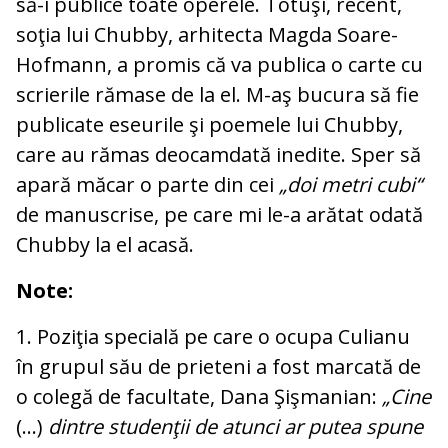
să-i publice toate operele. Totuşi, re­cent,
soţia lui Chubby, arhitecta Magda Soa­re-
Hofmann, a promis că va publica o carte cu
scrierile rămase de la el. M-aş bu­cu­ra să fie
publicate eseurile şi poemele lui Chubby,
care au rămas deocamdată ine­dite. Sper să
apară măcar o parte din cei
„doi metri cubi“
de manuscrise, pe ca­re mi le-a arătat odată
Chubby la el acasă.
Note:
1. Poziţia specială pe care o ocupa Culianu
în grupul său de prieteni a fost marcată de
o colegă de facultate, Dana Şişmanian:
„Cine
(...)
dintre studenţii de atunci ar putea spune