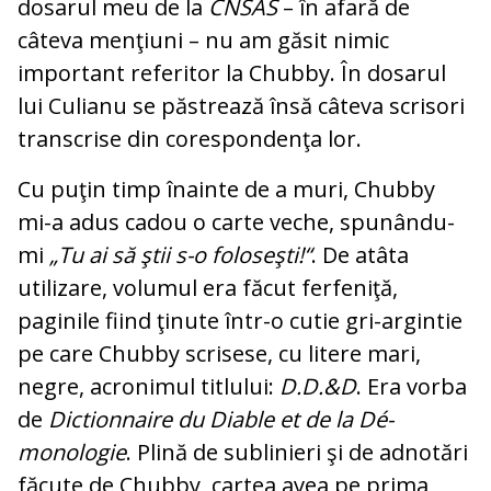
dosarul meu de la
CNSAS
– în afa­ră de
câteva menţiuni – nu am găsit ni­mic
important referitor la Chubby. În do­sarul
lui Culianu se păstrează însă câteva scrisori
transcrise din corespondenţa lor.
Cu puţin timp înainte de a muri, Chubby
mi-a adus cadou o carte veche, spu­nân­du-
mi
„Tu ai să ştii s-o foloseşti!“
. De atâta
utilizare, volumul era făcut ferfeniţă,
paginile fiind ţinute într-o cutie gri-ar­gin­tie
pe care Chubby scrisese, cu litere mari,
negre, acronimul titlului:
D.D.&D
. Era vor­ba
de
Dictionnaire du Diable et de la Dé­
monologie
. Plină de sublinieri şi de ad­no­tări
făcute de Chubby, cartea avea pe pri­ma