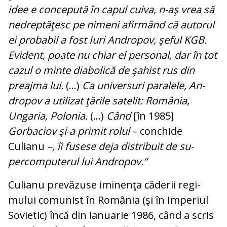
idee e concepută în capul cuiva, n-aş vrea să
nedreptăţesc pe ni­meni afirmând că autorul
ei probabil a fost Iuri Andropov, şeful KGB.
Evident, poa­te nu chiar el personal, dar în tot
ca­zul o minte diabolică de şahist rus din
preajma lui.
(...)
Ca universuri paralele, An­
dropov a utilizat ţările satelit: Ro­mâ­nia,
Ungaria, Polonia.
(...)
Când
[în 1985]
Gorbaciov şi-a primit rolul
– conchide
Culianu
–, îi fusese deja distribuit de su­
percomputerul lui Andropov.“
Culianu prevăzuse iminenţa căderii re­gi­
mului comunist în România (şi în Imperiul
Sovietic) încă din ianuarie 1986, când a scris