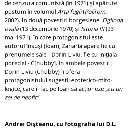
de cenzura comunistă (în 1971) şi apărute
postum în volumul
Arta fugii
(
Polirom
,
2002). În două povestiri bor­ge­siene,
Oglinda
ovală
(13 decembrie 1970) şi
Istoria III
(23
mai 1971), în care pro­ta­gonistul este
autorul însuşi (Ioan), Zaharia apare fie cu
prenumele sale - Dorin Liviu, fie cu iniţiala
poreclei - C[hubby]. În am­bele povestiri,
Dorin Liviu (Chubby) îi ofe­ră
protagonistului sugestii ezoterico-mi­to­
logice, care îl fac pe Ioan să acţioneze
„cu un
zel de neofit“
.
Andrei Oişteanu, cu fotografia lui D.L.