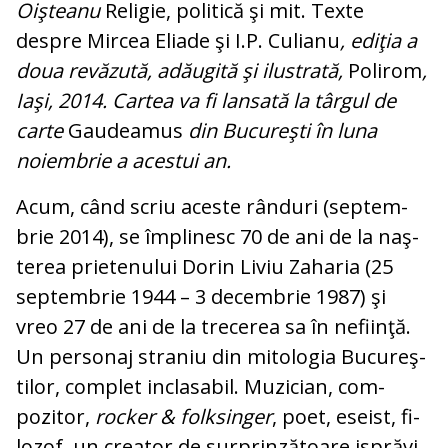
Oişteanu
Religie, politică şi mit. Texte
despre Mircea Eliade şi I.P. Culianu
, ediţia a
doua revăzută, adăugită şi ilustrată,
Polirom
,
Iaşi, 2014. Cartea va fi lansată la târgul de
carte
Gaudeamus
din Bucureşti în luna
noiembrie a acestui an.
Acum, când scriu aceste rânduri (sep­tem­
brie 2014), se împlinesc 70 de ani de la naş­­
terea prietenului Dorin Liviu Zaharia (25
septembrie 1944 – 3 decembrie 1987) şi
vreo 27 de ani de la trecerea sa în ne­fiinţă.
Un personaj straniu din mitologia Bu­cu­reş­
tilor, complet inclasabil. Muzician, com­
pozitor,
rocker & folksinger
, poet, ese­­ist, fi­
lozof, un creator de surprinzătoare is­prăvi