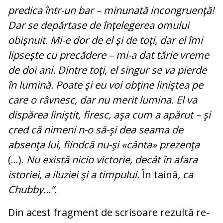
predica într-un bar – mi­nunată incongruenţă!
Dar se de­păr­tase de înţelegerea omului
obişnuit. Mi-e dor de el şi de toţi, dar el îmi
lipseşte cu precădere – mi-a dat tărie vreme
de doi ani. Dintre toţi, el singur se va pierde
în lumină. Poate şi eu voi obţine liniştea pe
care o râvnesc, dar nu merit lumina. El va
dispărea liniştit, firesc, aşa cum a apă­rut – şi
cred că nimeni n-o să-şi dea sea­ma de
absenţa lui, fiindcă nu-şi «cân­ta» prezenţa
(...).
Nu există nicio vic­to­rie, decât în afara
istoriei, a iluziei şi a timpului.
În taină
, ca
Chubby...“.
Din acest fragment de scrisoare rezultă re­