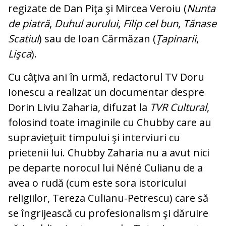
regizate de Dan Piţa şi Mir­cea Veroiu (
Nunta
de piatră
,
Duhul au­ru­lui
,
Filip cel bun
,
Tănase
Scatiul
) sau de Ioan Cărmăzan (
Ţapinarii
,
Lişca
).
Cu câţiva ani în urmă, redactorul TV Doru
Ionescu a realizat un documentar despre
Do­rin Liviu Zaharia, difuzat la
TVR Cul­tu­ral
,
folosind toate imaginile cu Chubby care au
supravieţuit timpului şi interviuri cu
prietenii lui. Chubby Zaharia nu a avut nici
pe departe norocul lui Néné Culianu de a
avea o rudă (cum este sora istoricului
religiilor, Tereza Culianu-Petrescu) care să
se îngrijească cu profesionalism şi dă­ruire