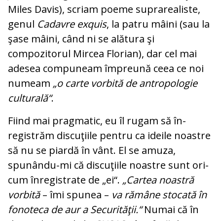
Miles Davis), scriam poeme su­prarealiste,
genul
Cadavre exquis
, la pa­tru mâini (sau la
şase mâini, când ni se ală­tura şi
compozitorul Mircea Florian), dar cel mai
adesea compuneam împreună ce­ea ce noi
numeam
„o carte vorbită de an­tropologie
culturală“
.
Fiind mai pragmatic, eu îl rugam să în­
registrăm discuţiile pentru ca ideile noas­tre
să nu se piardă în vânt. El se amuza,
spunându-mi că discuţiile noastre sunt ori­
cum înregistrate de „ei“.
„Cartea noastră
vorbită
– îmi spunea –
va rămâne sto­ca­tă în
fonoteca de aur a Securităţii.“
Nu­mai că în