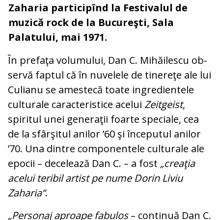
Zaharia participînd la Festivalul de
muzică rock de la Bucureşti, Sala
Palatului, mai 1971.
În prefaţa volumului, Dan C. Mihăilescu ob­
servă faptul că în nuvelele de tinereţe ale lui
Culianu se amestecă toate in­gre­di­entele
culturale caracteristice acelui
Zeit­geist
,
spiritul unei generaţii foarte spe­ciale, cea
de la sfârşitul anilor ’60 şi în­ce­putul anilor
’70. Una dintre componentele culturale ale
epocii – decelează Dan C. – a fost
„creaţia
acelui teribil artist pe nume Dorin Liviu
Zaharia“
.
„Personaj aproape fabulos
– continuă Dan C.