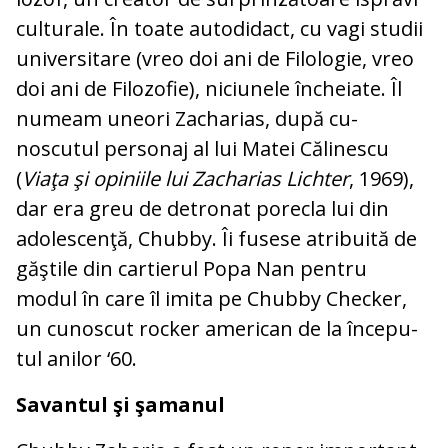
culturale. În toate autodidact, cu vagi stu­dii
universitare (vreo doi ani de Filologie, vreo
doi ani de Filozofie), niciunele în­che­iate. Îl
numeam uneori Zacharias, după cu­
noscutul personaj al lui Matei Călinescu
(
Viaţa şi opiniile lui Zacharias Lichter
, 1969),
dar era greu de detronat porecla lui din
adolescenţă, Chubby. Îi fusese atri­bui­tă de
găştile din cartierul Popa Nan pentru
modul în care îl imita pe Chubby Checker,
un cunoscut rocker american de la în­ce­pu­
tul anilor ‘60.
Savantul şi şamanul