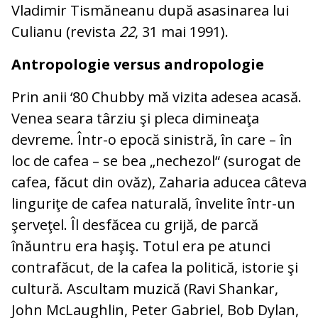
Vladimir Tismăneanu după asa­sinarea lui
Culianu (revista
22
, 31 mai 1991).
Antropologie versus andropologie
Prin anii ‘80 Chubby mă vizita adesea aca­să.
Venea seara târziu şi pleca dimineaţa
devreme. Într-o epocă sinistră, în care – în
loc de cafea – se bea „nechezol“ (su­ro­gat de
cafea, făcut din ovăz), Zaharia adu­cea câteva
linguriţe de cafea naturală, în­velite într-un
şerveţel. Îl desfăcea cu grijă, de parcă
înăuntru era haşiş. Totul era pe atunci
contrafăcut, de la cafea la politică, istorie şi
cultură. Ascultam muzică (Ravi Shankar,
John McLaughlin, Peter Gabriel, Bob Dylan,