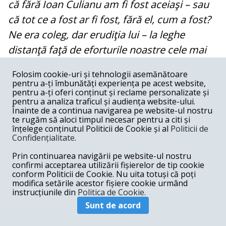
că fără Ioan Culianu am fi fost aceiaşi – sau
că tot ce a fost ar fi fost, fără el, cum a fost?
Ne era coleg, dar erudiţia lui – la leghe
distanţă faţă de eforturile noastre cele mai
zeloase –, cât şi aura de spiritualitate
Folosim cookie-uri și tehnologii asemănătoare
ascetică pe care o degaja apariţia sa, totuşi
pentru a-ți îmbunătăți experiența pe acest website,
pentru a-ți oferi conținut și reclame personalizate și
prin nimic spectaculară, pe culoarele
pentru a analiza traficul și audiența website-ului.
facultăţii, îl singularizau în mod absolut.
Înainte de a continua navigarea pe website-ul nostru
te rugăm să aloci timpul necesar pentru a citi și
Puţini, în ciuda profundei sale amenităţi şi a
înțelege conținutul Politicii de Cookie și al
Politicii de
Confidențialitate
.
unei modestii îndelung educate (aş zice a
unui exerciţiu spiritual al umilinţei în sensul
Prin continuarea navigării pe website-ul nostru
confirmi acceptarea utilizării fișierelor de tip cookie
monastic), îi erau prieteni; mulţi însă, direct
conform Politicii de Cookie. Nu uita totuși că poți
modifica setările acestor fișiere cookie urmând
sau indirect, gravitau în jurul siluetei sale
instrucțiunile din
Politica de Cookie.
intelectuale ce părea, cu discreţie dar cu
Sunt de acord
insistenţă, să indice o «cale»“
. (Dana