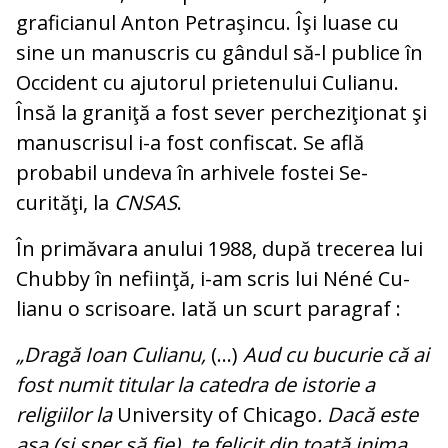
graficianul Anton Petraşincu. Îşi luase cu
sine un manuscris cu gândul să-l publice în
Occident cu ajutorul prietenului Cu­lia­nu.
Însă la graniţă a fost sever per­che­zi­ţionat şi
manuscrisul i-a fost confiscat. Se află
probabil undeva în arhivele fostei Se­
curităţi, la
CNSAS
.
În primăvara anului 1988, după trecerea lui
Chubby în nefiinţă, i-am scris lui Néné Cu­
lianu o scrisoare. Iată un scurt paragraf :
„Dragă Ioan Culianu,
(...)
Aud cu bucurie că ai
fost numit ti­tu­lar la catedra de istorie a
religiilor la
Uni­versity of Chicago
. Dacă este
aşa (şi sper să fie), te felicit din toată inima