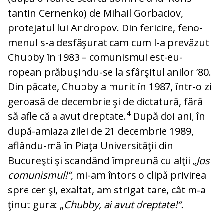
tantin Cernenko) de Mihail Gorbaciov,
protejatul lui Andropov. Din fericire, fe­no­
menul s-a desfăşurat cam cum l-a pre­vă­zut
Chubby în 1983 – comunismul est-eu­
ropean prăbuşindu-se la sfârşitul anilor ’80.
Din păcate, Chubby a murit în 1987, într-o zi
geroasă de decembrie şi de dictatură, fă­ră
4
să afle că a avut dreptate.
După doi ani, în
după-amiaza zilei de 21 decembrie 1989,
aflându-mă în Piaţa Universităţii din
Bucureşti şi scandând împreună cu al­ţii
„Jos
comunismul!“
, mi-am întors o cli­pă privirea
spre cer şi, exaltat, am strigat tare, cât m-a
ţinut gura: „
Chubby, ai avut
dreptate!“.