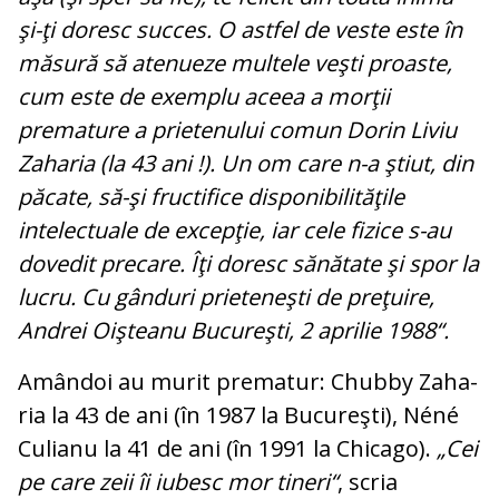
şi-ţi doresc succes. O astfel de veste este în
mă­sură să atenueze multele veşti proas­te,
cum este de exemplu aceea a morţii
premature a prietenului comun Dorin Li­viu
Zaharia (la 43 ani !). Un om care n-a ştiut, din
păcate, să-şi fructifice dis­po­ni­bilităţile
intelectuale de excepţie, iar cele fizice s-au
dovedit precare. Îţi doresc să­nătate şi spor la
lucru. Cu gânduri prie­teneşti de preţuire,
Andrei Oişteanu Bucureşti, 2 aprilie 1988“.
Amândoi au murit prematur: Chubby Za­ha­
ria la 43 de ani (în 1987 la Bucureşti), Né­né
Culianu la 41 de ani (în 1991 la Chi­ca­go).
„Cei
pe care zeii îi iubesc mor ti­neri“
, scria