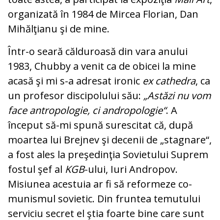
organizată în 1984 de Mircea Flo­rian, Dan
Mihălţianu şi de mine.
Într-o seară călduroasă din vara anului
1983, Chubby a venit ca de obicei la mine
acasă şi mi s-a adresat ironic
ex cathedra
, ca
un profesor discipolului său:
„Astăzi nu
vom
face antropologie, ci an­dro­po­lo­gie“
. A
început să-mi spună surescitat că, du­pă
moartea lui Brejnev şi decenii de „stag­nare“,
a fost ales la preşedinţia Sovietului Suprem
fostul şef al
KGB
-ului, Iuri An­dro­pov.
Misiunea acestuia ar fi să reformeze co­
munismul sovietic. Din fruntea te­mu­tului
serviciu secret el ştia foarte bine ca­re sunt