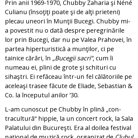
Prin anii 1969-1970, Chubby Zaharia şi Néné
Culianu (însoţiţi poate şi de alţi pri­eteni)
plecau uneori în Munţii Bucegi. Chubby mi-
a povestit nu o dată despre pe­regrinările
lor prin Bucegi, dar nu pe Va­lea Prahovei, în
partea hiperturistică a mun­ţilor, ci pe
tainice cărări, în
„Bucegii sa­cri“
, cum îi
numeau ei, plini de grote şi schi­turi cu
sihaştri. Ei refăceau într-un fel că­lă­toriile pe
aceleaşi trasee făcute de Elia­de, Sebastian &
Co. la începutul anilor ’30.
L-am cunoscut pe Chubby în plină „con­
tracultură“ hippie, la un concert rock, la Sala
Palatului din Bucureşti. Era al doilea fes­tival
naţional de muzică rock, organizat de
Clubul