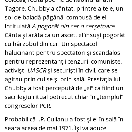
Tagore. Chubby a cântat, printre altele, un
soi de ba­ladă pă­gână, compusă de el,
intitulată
A po­go­rât din cer o cerşetoare
.
Cânta şi arăta ca un ascet, el însuşi pogorât
cu hâr­zobul din cer. Un spectacol
halucinant pen­tru spec­tatori şi scandalos
pentru re­pre­zen­tan­ţii cenzurii comuniste,
activişti
UASCR
şi se­curişti în civil, care se
agitau prin culise şi prin sală. Prestaţia lui
Chubby a fost per­ce­­pută de „ei“ ca fiind un
sacrilegiu ritual pe­trecut chiar în „templul“
congreselor PCR.
Probabil că I.P. Culianu a fost şi el în sală în
seara aceea de mai 1971. Îşi va aduce