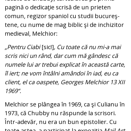
pagină o dedicaţie scrisă de un prieten
comun, regizor spaniol cu studii bu­cu­reş­
tene, cu nume de mag biblic şi de in­ch­i­zi­tor
medieval, Melchior:
„Pentru Ciabi
[sic!]
, Cu toate că nu mi-a mai
scris nici un rând, dar cum mă gân­desc că
numele lui ar trebui explicat în această carte,
îl iert; ne vom întâlni amân­doi în iad, eu ca
client, el ca oaspete, Georges Melchior 13 XII
1969“.
Melchior se plângea în 1969, ca şi Culianu în
1973, că Chubby nu răspunde la scri­sori.
Într-adevăr, nu era un bun epis­to­li­er. Cu
toate astea, a participat la expoziţia
Mail Art
,