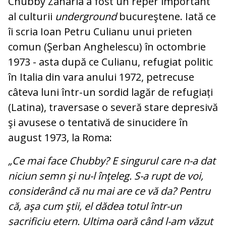
Chubby Zaharia a fost un reper important
al culturii
underground
bucureştene. Iată ce
îi scria Ioan Petru Culianu unui prieten
comun (Şerban Anghelescu) în octombrie
1973 - asta după ce Culianu, refugiat po­litic
în Italia din vara anului 1972, pe­tre­cuse
câteva luni într-un sordid lagăr de re­fugiați
(Latina), traversase o severă stare depresivă
şi avusese o tentativă de si­nu­ci­dere în
august 1973, la Roma:
„Ce mai face Chubby? E singurul care n-a
dat
niciun semn şi nu-l înţeleg. S-a rupt de voi,
considerând că nu mai are ce vă da? Pentru
că, aşa cum ştii, el dădea to­tul într-un
sacrificiu etern. Ultima oară când l-am văzut