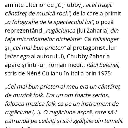
aminte ulterior de
„C
[hubby]
, acel tragic
cân­tăreţ de muzică rock“
, de la care a pri­mit
„o fotografie de la spectacolul lui“
, o poză
reprezentând
„rugăciunea
[lui Za­ha­ria]
din
faţa microfoanelor nichelate“
. Ca
folksinger
şi
„cel mai bun prieten“
al pro­tagonistului
(
alter ego
al autorului), Chubby Zaharia
apare şi într-un roman inedit,
Râ­ul Selenei
,
scris de Néné Culianu în Italia prin 1975:
„Cel mai bun prieten al meu era un cân­tăreţ
de muzică folk. Era un om foar­te serios,
folosea muzica folk ca pe un ins­tru­ment de
rugăciune
(...).
O rugăciune as­pră, care să-i
pătrundă pe ceilalţi şi să-i zgâlţâie din temelii.