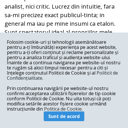
analist, nici critic. Lucrez din intuitie, fara
sa-mi precizez exact publicul-tinta; in
general ma iau pe mine insumi ca etalon.
Sunt spectatorul ideal al propriilor mele
filme. Dupa cum s-a observat, lucrez in
Folosim cookie-uri și tehnologii asemănătoare
pentru a-ți îmbunătăți experiența pe acest website,
general pe subiecte originale, scornesc
pentru a-ți oferi conținut și reclame personalizate și
istorioare pe care le pun pe ecran. Sunt
pentru a analiza traficul și audiența website-ului.
Înainte de a continua navigarea pe website-ul nostru
producatorul dar si beneficiarul propriilor
te rugăm să aloci timpul necesar pentru a citi și
înțelege conținutul Politicii de Cookie și al
Politicii de
povesti, primul lor spectator. Iar cand
Confidențialitate
.
"primul spectator" se declara multumit,
Prin continuarea navigării pe website-ul nostru
sunt sanse ca si altii sa aiba aceeasi reactie.
confirmi acceptarea utilizării fișierelor de tip cookie
conform Politicii de Cookie. Nu uita totuși că poți
modifica setările acestor fișiere cookie urmând
S-a spus despre tine ca stii sa
instrucțiunile din
Politica de Cookie.
povestesti, ca joci inteligent, cultural,
Sunt de acord
ca ai stil, tehnica... Care dintre aceste