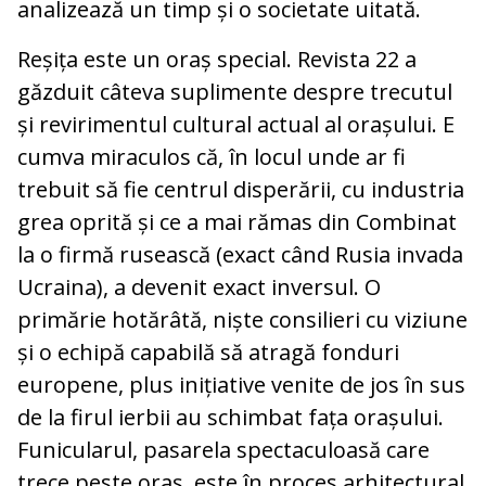
analizează un timp și o societate uitată.
Reșița este un oraș special. Revista 22 a
găzduit câteva suplimente despre trecutul
și revirimentul cultural actual al orașului. E
cumva miraculos că, în locul unde ar fi
trebuit să fie centrul disperării, cu industria
grea oprită și ce a mai rămas din Combinat
la o firmă rusească (exact când Rusia invada
Ucraina), a devenit exact inversul. O
primărie hotărâtă, niște consilieri cu viziune
și o echipă capabilă să atragă fonduri
europene, plus inițiative venite de jos în sus
de la firul ierbii au schimbat fața orașului.
Funicularul, pasarela spectaculoasă care
trece peste oraș, este în proces arhitectural