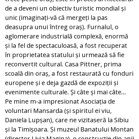
de a deveni un obiectiv turistic mondial și
unic (imaginați-vă că mergeți la pas
deasupra unui întreg oraș). Furnalul, o
aglomerare industrială complexă, enormă
și la fel de spectaculoasă, a fost recuperat
în proprietatea statului și urmează să fie
reconvertit cultural. Casa Pittner, prima
scoală din oraș, a fost restaurată cu fonduri
europene și e deja gazdă de expoziții și
evenimente culturale. Și câte și mai câte...
Pe mine m-a impresionat Asociația de
voluntari Mansarda (și spiritul ei viu,
Daniela Lupșan), care ne vizitaseră la Sibiu
și la Timișoara. Și muzeul Banatului Montan
(director Livia Magina), o construcție din anii