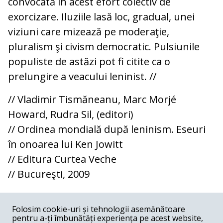
convocată în acest efort colectiv de
exorcizare. Iluziile lasă loc, gradual, unei
viziuni care mizează pe moderaţie,
pluralism şi civism democratic. Pulsiunile
populiste de astăzi pot fi citite ca o
prelungire a veacului leninist. //
// Vladimir Tismăneanu, Marc Morjé
Howard, Rudra Sil, (editori)
// Ordinea mondială după leninism. Eseuri
în onoarea lui Ken Jowitt
// Editura Curtea Veche
// Bucureşti, 2009
COMENTARII
0
Folosim cookie-uri și tehnologii asemănătoare
pentru a-ți îmbunătăți experiența pe acest website,