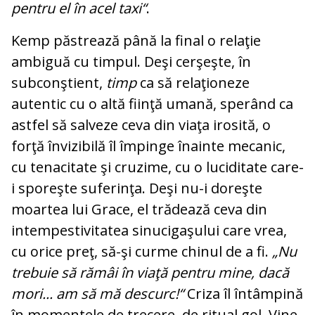
pentru el în acel taxi“
.
Kemp păstrează până la final o relaţie
ambiguă cu timpul. Deşi cerşeşte, în
subconştient,
timp
ca să relaţioneze
autentic cu o altă fiinţă umană, sperând ca
astfel să salveze ceva din viaţa irosită, o
forţă învizibilă îl împinge înainte mecanic,
cu tenacitate şi cruzime, cu o luciditate care-
i sporeşte suferinţa. Deşi nu-i doreşte
moartea lui Grace, el trădează ceva din
intempestivitatea sinucigaşului care vrea,
cu orice preţ, să-şi curme chinul de a fi.
„Nu
trebuie să rămâi în viaţă pentru mine, dacă
mori... am să mă descurc!“
Criza îl întâmpină
în momentele de trecere, de ritual gol. Vine