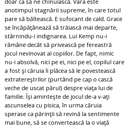
doar ca să ne chinuiască. Vara este
anotimpul stagnării supreme, în care totul
pare să băltească. E sufocant de cald. Grace
se încăpăţânează să trăiască mai departe,
stârnindu-i indignarea. Lui Kemp nu-i
rămâne decât să privească pe fereastră
jocul nevinovat al copiilor. De fapt, nimic
nu-i absolvă, nici pe ei, nici pe el, copilul care
a fost şi căruia îi plăcea să le povestească
extratereştrilor (purtând pe cap o cască
veche de uscat părul) despre viaţa lui de
familie. Îşi aminteşte de jocul de-a v-aţi
ascunselea cu pisica, în urma căruia
sperase ca părinţii să revină la sentimente
mai bune, să se convertească la o viaţă