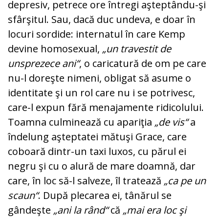
depresiv, petrece ore întregi aşteptându-şi
sfârşitul. Sau, dacă duc undeva, e doar în
locuri sordide: internatul în care Kemp
devine homosexual,
„un travestit de
unsprezece ani“
, o caricatură de om pe care
nu-l doreşte nimeni, obligat să asume o
identitate şi un rol care nu i se potrivesc,
care-l expun fără menajamente ridicolului.
Toamna culminează cu apariţia
„de vis“
a
îndelung aşteptatei mătuşi Grace, care
coboară dintr-un taxi luxos, cu părul ei
negru şi cu o alură de mare doamnă, dar
care, în loc să-l salveze, îl tratează
„ca pe un
scaun“
. După plecarea ei, tânărul se
gândeşte
„ani la rând“
că
„mai era loc şi