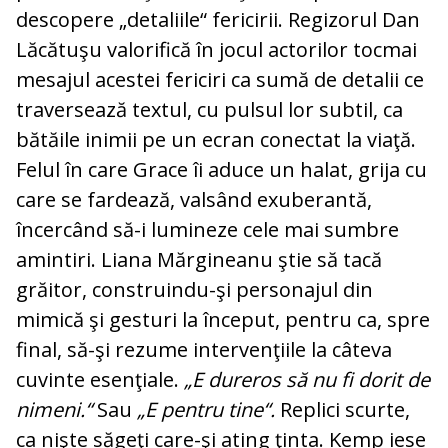
descopere „detaliile“ fericirii. Regizorul Dan
Lăcătuşu valorifică în jocul actorilor tocmai
mesajul acestei fericiri ca sumă de detalii ce
traversează textul, cu pulsul lor subtil, ca
bătăile inimii pe un ecran conectat la viaţă.
Felul în care Grace îi aduce un halat, grija cu
care se fardează, valsând exuberantă,
încercând să-i lumineze cele mai sumbre
amintiri. Liana Mărgineanu ştie să tacă
grăitor, construindu-şi personajul din
mimică şi gesturi la început, pentru ca, spre
final, să-şi rezume intervenţiile la câteva
cuvinte esenţiale.
„E dureros să nu fi dorit de
nimeni.“
Sau
„E pentru tine“.
Replici scurte,
ca nişte săgeţi care-şi ating ţinta. Kemp iese