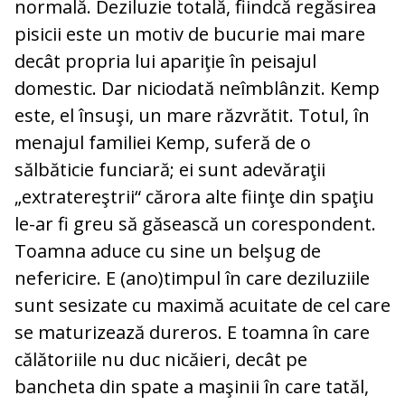
normală. Deziluzie totală, fiindcă regăsirea
pisicii este un motiv de bucurie mai mare
decât propria lui apariţie în peisajul
domestic. Dar niciodată neîmblânzit. Kemp
este, el însuşi, un mare răzvrătit. Totul, în
menajul familiei Kemp, suferă de o
sălbăticie funciară; ei sunt adevăraţii
„extratereştrii“ cărora alte fiinţe din spaţiu
le-ar fi greu să găsească un corespondent.
Toamna aduce cu sine un belşug de
nefericire. E (ano)timpul în care deziluziile
sunt sesizate cu maximă acuitate de cel care
se maturizează dureros. E toamna în care
călătoriile nu duc nicăieri, decât pe
bancheta din spate a maşinii în care tatăl,