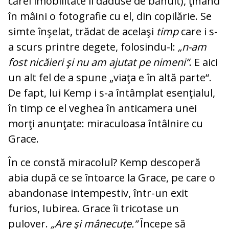
cărei imobilitate îi dăduse de bănuit), ţinând
în mâini o fotografie cu el, din copilărie. Se
simte înşelat, trădat de acelaşi
timp
care i s-
a scurs printre degete, folosindu-l:
„n-am
fost nicăieri şi nu am ajutat pe nimeni“
. E aici
un alt fel de a spune „viaţa e în altă parte“.
De fapt, lui Kemp i s-a întâmplat esenţialul,
în timp ce el veghea în anticamera unei
morţi anunţate: miraculoasa întâlnire cu
Grace.
În ce constă miracolul? Kemp descoperă
abia după ce se întoarce la Grace, pe care o
abandonase intempestiv, într-un exit
furios, Iubirea. Grace îi tricotase un
pulover.
„Are şi mânecuţe.“
Începe să