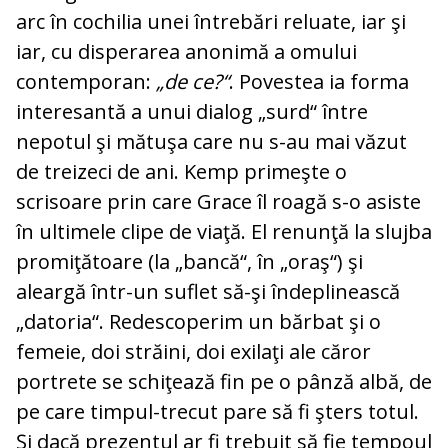
arc în cochilia unei întrebări reluate, iar şi
iar, cu disperarea anonimă a omului
contemporan:
„de ce?“
. Povestea ia forma
interesantă a unui dialog „surd“ între
nepotul şi mătuşa care nu s-au mai văzut
de treizeci de ani. Kemp primeşte o
scrisoare prin care Grace îl roagă s-o asiste
în ultimele clipe de viaţă. El renunţă la slujba
promiţătoare (la „bancă“, în „oraş“) şi
aleargă într-un suflet să-şi îndeplinească
„datoria“. Redescoperim un bărbat şi o
femeie, doi străini, doi exilaţi ale căror
portrete se schiţează fin pe o pânză albă, de
pe care timpul-trecut pare să fi şters totul.
Şi dacă prezentul ar fi trebuit să fie tempoul