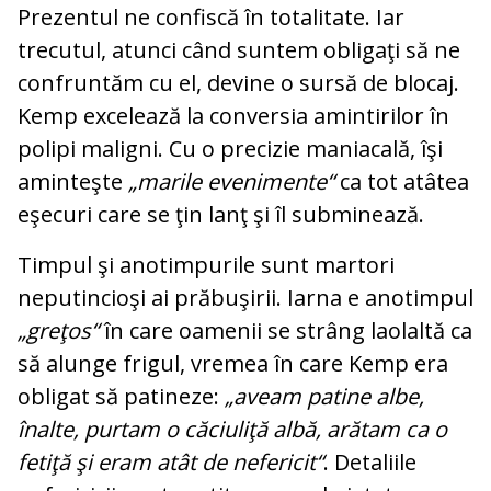
Prezentul ne confiscă în totalitate. Iar
trecutul, atunci când suntem obligaţi să ne
confruntăm cu el, devine o sursă de blocaj.
Kemp excelează la conversia amintirilor în
polipi maligni. Cu o precizie maniacală, îşi
aminteşte
„marile evenimente“
ca tot atâtea
eşecuri care se ţin lanţ şi îl subminează.
Timpul şi anotimpurile sunt martori
neputincioşi ai prăbuşirii. Iarna e anotimpul
„greţos“
în care oamenii se strâng laolaltă ca
să alunge frigul, vremea în care Kemp era
obligat să patineze:
„aveam patine albe,
înalte, purtam o căciuliţă albă, arătam ca o
fetiţă şi eram atât de nefericit“
. Detaliile