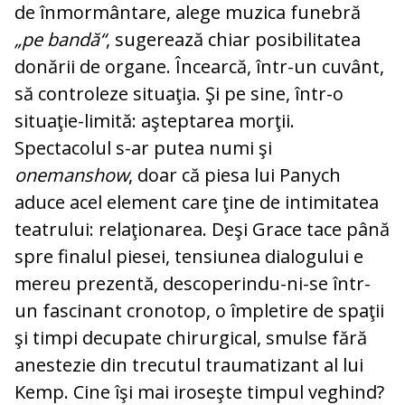
de înmormântare, alege muzica funebră
„pe bandă“
, sugerează chiar posibilitatea
donării de organe. Încearcă, într-un cuvânt,
să controleze situaţia. Şi pe sine, într-o
situaţie-limită: aşteptarea morţii.
Spectacolul s-ar putea numi şi
onemanshow
, doar că piesa lui Panych
aduce acel element care ţine de intimitatea
teatrului: relaţionarea. Deşi Grace tace până
spre finalul piesei, tensiunea dialogului e
mereu prezentă, descoperindu-ni-se într-
un fascinant cronotop, o împletire de spaţii
şi timpi decupate chirurgical, smulse fără
anestezie din trecutul traumatizant al lui
Kemp. Cine îşi mai iroseşte timpul veghind?