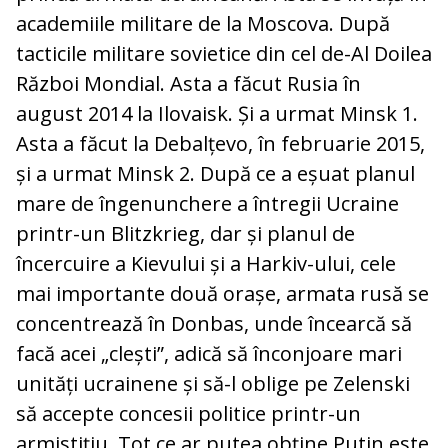
academiile militare de la Moscova. După
tacticile militare sovietice din cel de-Al Doilea
Război Mondial. Asta a făcut Rusia în
august 2014 la Ilovaisk. Și a urmat Minsk 1.
Asta a făcut la Debalțevo, în februarie 2015,
și a urmat Minsk 2. După ce a eșuat planul
mare de îngenunchere a întregii Ucraine
printr-un Blitzkrieg, dar și planul de
încercuire a Kievului și a Harkiv-ului, cele
mai importante două orașe, armata rusă se
concentrează în Donbas, unde încearcă să
facă acei „clești”, adică să înconjoare mari
unități ucrainene și să-l oblige pe Zelenski
să accepte concesii politice printr-un
armistițiu. Tot ce ar putea obține Putin este