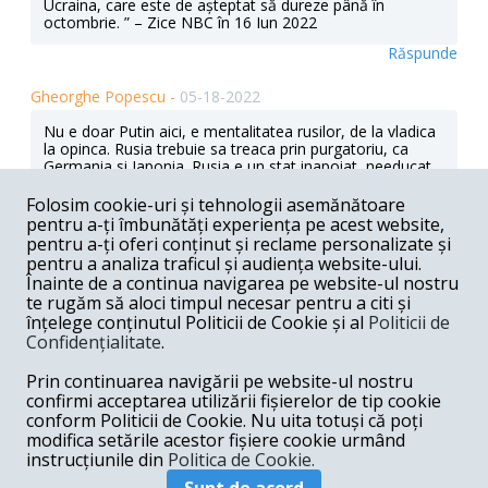
Ucraina, care este de așteptat să dureze până în
octombrie. ” – Zice NBC în 16 Iun 2022
Răspunde
Gheorghe Popescu -
05-18-2022
Nu e doar Putin aici, e mentalitatea rusilor, de la vladica
la opinca. Rusia trebuie sa treaca prin purgatoriu, ca
Germania si Japonia. Rusia e un stat inapoiat, needucat,
plin de ifose militare, cu veleitati de vedeta, cind de fapt
e doar o curvistina de mahala. Se lauda cu o serie de
Folosim cookie-uri și tehnologii asemănătoare
scriitori si compozitori, dar vremurile alea sint de mult
pentru a-ți îmbunătăți experiența pe acest website,
apuse. Rusul si rusoaica de azi sint doar niste fitosi cu
pentru a-ți oferi conținut și reclame personalizate și
fumuri. Ma uit la sportivii rusi de azi (care sint
pentru a analiza traficul și audiența website-ului.
ambasadori ai tarii lor) si nu vad decit brute obraznice cu
Înainte de a continua navigarea pe website-ul nostru
aere de conducatori. Ii felicit pe englezi ca i-au dat afara
te rugăm să aloci timpul necesar pentru a citi și
de la Wimbledon pe tensmenii rusi. Rusii nu merita sa
înțelege conținutul Politicii de Cookie și al
Politicii de
faca parte din nici o elita, de nici un fel.
Confidențialitate
.
Răspunde
Prin continuarea navigării pe website-ul nostru
Iancu Adrian -
05-18-2022
confirmi acceptarea utilizării fișierelor de tip cookie
conform Politicii de Cookie. Nu uita totuși că poți
Putin se comportă ca un interlop in piața Obor in ani 90"
modifica setările acestor fișiere cookie urmând
...
instrucțiunile din
Politica de Cookie.
Răspunde