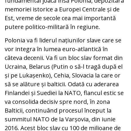
fundamental joacă însă Polonia, depozitara
memoriei istorice a Europei Centrale și de
Est, vreme de secole cea mai importantă
putere politico-militară în regiune.
Polonia va fi liderul națiunilor slave care se
vor integra în lumea euro-atlantică în
câteva decenii. Va fi un bloc slav format din
Ucraina, Belarus (Putin o să-l tragă după el
și pe Lukașenko), Cehia, Slovacia la care or
să se alăture și balticii. Odată cu aderarea
Finlandei și Suediei la NATO, flancul estic se
va consolida decisiv spre nord, în zona
Balticii, continuând procesul început la
summitul NATO de la Varșovia, din iunie
2016. Acest bloc slav cu 100 de milioane de