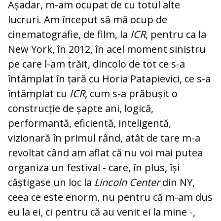
Așadar, m-am ocupat de cu totul alte
lucruri. Am început să mă ocup de
cinematografie, de film, la
ICR
, pentru ca la
New York, în 2012, în acel moment sinistru
pe care l-am trăit, dincolo de tot ce s-a
întâmplat în țară cu Horia Patapievici, ce s-a
întâmplat cu
ICR
, cum s-a prăbușit o
construcție de șapte ani, logică,
performantă, eficientă, inteligentă,
vizionară în primul rând, atât de tare m-a
revoltat când am aflat că nu voi mai putea
organiza un festival - care, în plus, își
câștigase un loc la
Lincoln Center
din NY,
ceea ce este enorm, nu pentru că m-am dus
eu la ei, ci pentru că au venit ei la mine -,