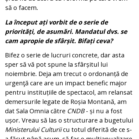
să o facem.
La început ați vorbit de o serie de
priorități, de asumări. Mandatul dvs. se
cam apropie de sfârșit. Bifați ceva?
Bifez o serie de lucruri concrete, dar asta
sper să vă pot spune la sfârșitul lui
noiembrie. Deja am trecut o ordonanță de
urgenţă care are un impact benefic major
pentru instituțiile de spectacol, am relansat
demersurile legate de Roșia Montană, am
dat Sala Omnia către
CNDB
- și nu a fost
ușor. Vreau să las o structurare a bugetului
Ministerului Culturii
cu totul diferită de ce s-
a făcut până acum, să fac o multianualizare