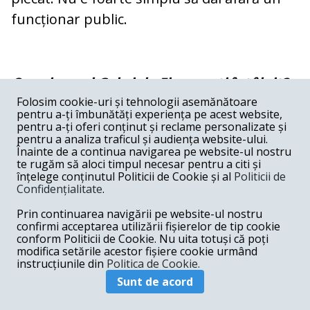
funcționar public.
Cu primarul Gabriela Firea v-ați întâlnit?
Folosim cookie-uri și tehnologii asemănătoare
Am încercat de nenumărate ori, dar n-am
pentru a-ți îmbunătăți experiența pe acest website,
pentru a-ți oferi conținut și reclame personalizate și
putut.
pentru a analiza traficul și audiența website-ului.
Înainte de a continua navigarea pe website-ul nostru
te rugăm să aloci timpul necesar pentru a citi și
înțelege conținutul Politicii de Cookie și al
Politicii de
Confidențialitate
.
Adică e ocupată sau nu vrea?
Prin continuarea navigării pe website-ul nostru
confirmi acceptarea utilizării fișierelor de tip cookie
Cred că nu vrea. De pildă, răspunsul pe care
conform Politicii de Cookie. Nu uita totuși că poți
mi l-a dat legat de faptul că eu, ca ministru
modifica setările acestor fișiere cookie urmând
instrucțiunile din
Politica de Cookie.
al Culturii, a trebuit să mă întâlnesc cu
Sunt de acord
echipele strategiei culturale a Bucureștiului