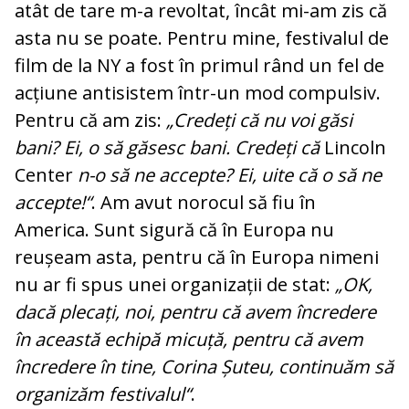
atât de tare m-a revoltat, încât mi-am zis că
asta nu se poate. Pentru mine, festivalul de
film de la NY a fost în primul rând un fel de
acțiune antisistem într-un mod compulsiv.
Pentru că am zis:
„Credeți că nu voi găsi
bani? Ei, o să găsesc bani. Credeți că
Lincoln
Center
n-o să ne accepte? Ei, uite că o să ne
accepte!“
. Am avut norocul să fiu în
America. Sunt sigură că în Europa nu
reușeam asta, pentru că în Europa nimeni
nu ar fi spus unei organizații de stat:
„OK,
dacă plecați, noi, pentru că avem încredere
în această echipă micuță, pentru că avem
încredere în tine, Corina Șuteu, continuăm să
organizăm festivalul“
.