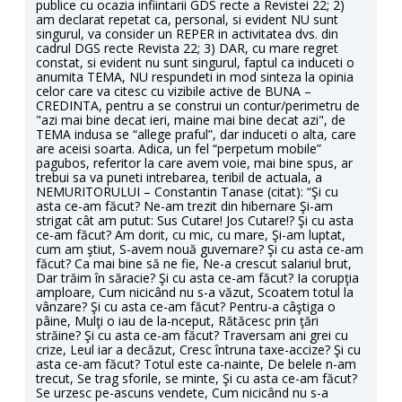
publice cu ocazia infiintarii GDS recte a Revistei 22; 2)
am declarat repetat ca, personal, si evident NU sunt
singurul, va consider un REPER in activitatea dvs. din
cadrul DGS recte Revista 22; 3) DAR, cu mare regret
constat, si evident nu sunt singurul, faptul ca induceti o
anumita TEMA, NU respundeti in mod sinteza la opinia
celor care va citesc cu vizibile active de BUNA –
CREDINTA, pentru a se construi un contur/perimetru de
"azi mai bine decat ieri, maine mai bine decat azi", de
TEMA indusa se “allege praful”, dar induceti o alta, care
are aceisi soarta. Adica, un fel “perpetum mobile”
pagubos, referitor la care avem voie, mai bine spus, ar
trebui sa va puneti intrebarea, teribil de actuala, a
NEMURITORULUI – Constantin Tanase (citat): “Şi cu
asta ce-am făcut? Ne-am trezit din hibernare Şi-am
strigat cât am putut: Sus Cutare! Jos Cutare!? Şi cu asta
ce-am făcut? Am dorit, cu mic, cu mare, Şi-am luptat,
cum am ştiut, S-avem nouă guvernare? Şi cu asta ce-am
făcut? Ca mai bine să ne fie, Ne-a crescut salariul brut,
Dar trăim în săracie? Şi cu asta ce-am făcut? Ia corupţia
amploare, Cum nicicând nu s-a văzut, Scoatem totul la
vânzare? Şi cu asta ce-am făcut? Pentru-a câştiga o
pâine, Mulţi o iau de la-nceput, Rătăcesc prin ţări
străine? Şi cu asta ce-am făcut? Traversam ani grei cu
crize, Leul iar a decăzut, Cresc întruna taxe-accize? Şi cu
asta ce-am făcut? Totul este ca-nainte, De belele n-am
trecut, Se trag sforile, se minte, Şi cu asta ce-am făcut?
Se urzesc pe-ascuns vendete, Cum nicicând nu s-a