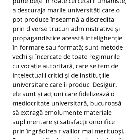
pune bețe în roate cer­ce­tă­rii umaniste,
a descuraja marile uni­versități care o
pot produce înseamnă a discredita
prin diverse trucuri ad­mi­nistrative și
propagandistice aceas­tă intelighenție
în formare sau for­mată; sunt metode
vechi și încercate de toate regimurile
cu vocație au­to­ri­ta­ră, care se tem de
intelectualii cri­tici și de instituțiile
universitare care îi produc. Desigur,
ele sunt și acțiuni care fidelizează o
mediocritate uni­ver­sitară, bucuroasă
să extragă emo­lu­men­te materiale
suplimentare și satis­fac­ții onorifice
prin îngrădirea ri­va­li­lor mai merituoși.