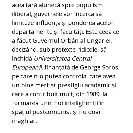
acea țară alunecă spre populism
iliberal, gu­vernele vor încerca să
limiteze influența și pon­derea acelor
departamente și facultăți. Este ceea ce
a făcut Guvernul Orbán al Ungariei,
decizând, sub pretexte ridicole, să
închidă
Universitatea Central-
Europeană
, finanțată de George Soros,
pe care n-o putea controla, care avea
un bine me­ritat prestigiu academic și
care a contribuit mult, din 1989, la
formarea unei noi intelighenții în
spațiul postcomunist și nu doar
maghiar.