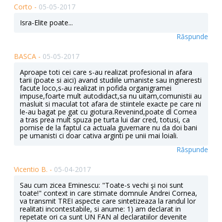
Corto -
05-05-2017
Isra-Elite poate...
Răspunde
BASCA -
05-05-2017
Aproape toti cei care s-au realizat profesional in afara
tarii (poate si aici) avand studiile umaniste sau ingineresti
facute loco,s-au realizat in pofida organigramei
impuse,foarte mult autodidact,sa nu uitam,comunistii au
masluit si maculat tot afara de stiintele exacte pe care ni
le-au bagat pe gat cu giotura.Revenind,poate dl Cornea
a tras prea mult spuza pe turta lui dar cred, totusi, ca
pornise de la faptul ca actuala guvernare nu da doi bani
pe umanisti ci doar cativa arginti pe unii mai loiali.
Răspunde
Vicentio B. -
05-04-2017
Sau cum zicea Eminescu: "Toate-s vechi şi noi sunt
toate!" context in care stimate domnule Andrei Cornea,
va transmit TREI aspecte care sintetizeaza la randul lor
realitati incontestabile, si anume: 1) am declarat in
repetate ori ca sunt UN FAN al declaratiilor devenite