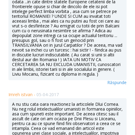
odata ...in cate dintre statele Europene cetatenii de la
frontierele opuse si chiar de dincolo de ele isi pot
intelege perfect limba vorbita , asa cum se petrece pe
teritoriul ROMANIEI ? UNDE SI CUM au invatat toti
aceeasi limba , mai ales ca nu putini au fost cei care au
vrut s-o desfiinteze ? Au emigrat cu totii de prin Balcani
cum cu o nerusinata nesimtire se afirma ? Adica au
depopulat zone intregi ca sa ocupe actualul teritoriu ...
presupus gol, sau o fi fost un genocid prin
TRANSILVANIA ori in jurul Carpatilor ? De aceea, ma vad
nevoit sa inchei cu un turcesc : hai sictir ! - fiindca au pus
in discutie lucruri indiscutabile. ( Au carat si unii si altii
destul aur din Romania ! ) IATA UN MOTIV CA
CERCETAREA SA NU EXCLUDA UMANISTII, cunoscatori
in ale limbii, istoriei tarii si in ale socialului in genere. (
Liviu Mocanu, fizicant cu diploma in regula. )
Răspunde
Imreh istvan -
05-04-2017
A nu stiu cata oara reactionez la articolele Dlui Cornea.
Nu neg rolul intelectualilor umanisti in formarea opiniilor,
asa cum spuneti este important. De aceea citesc sau il
ascult de cate ori am ocazia pe Dnii Plesu si Liiceanu,
pentru ca au ce spune fiind fini observatori a ceea ce se
intampla. Ceea ce vad emanand din articol este
opunerea unei clase sociale, a intelectualilor, impotriva