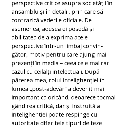
pers­pective critice asupra societății în
ansamblu și în detalii, prin care să
contrazică vederile oficiale. De
asemenea, adesea ei posedă și
abilitatea de a ex­prima acele
perspective într-un limbaj con­vin­
gător, motiv pentru care ajung mai
prezenți în me­dia – ceea ce e mai rar
cazul cu ceilalți inte­lec­tuali. După
părerea mea, rolul intelighenției în
lumea „post-adevăr“ a devenit mai
important ca oricând, deoarece tocmai
gândirea critică, dar și instruită a
intelighenției poate respinge cu
autoritate diferitele tipuri de teze