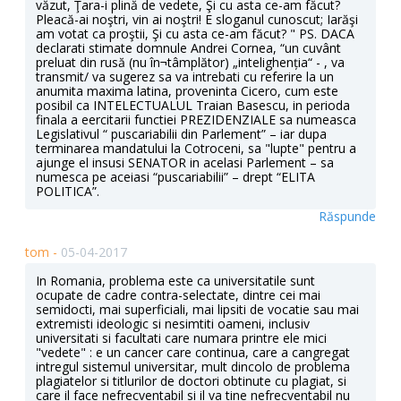
văzut, Ţara-i plină de vedete, Şi cu asta ce-am făcut?
Pleacă-ai noştri, vin ai noştri! E sloganul cunoscut; Iarăşi
am votat ca proştii, Şi cu asta ce-am făcut? " PS. DACA
declarati stimate domnule Andrei Cornea, “un cuvânt
preluat din rusă (nu în¬tâmplător) „intelighenția“ - , va
transmit/ va sugerez sa va intrebati cu referire la un
anumita maxima latina, proveninta Cicero, cum este
posibil ca INTELECTUALUL Traian Basescu, in perioda
finala a eercitarii functiei PREZIDENZIALE sa numeasca
Legislativul “ puscariabilii din Parlement” – iar dupa
terminarea mandatului la Cotroceni, sa "lupte" pentru a
ajunge el insusi SENATOR in acelasi Parlement – sa
numesca pe aceiasi “puscariabilii” – drept “ELITA
POLITICA”.
Răspunde
tom -
05-04-2017
In Romania, problema este ca universitatile sunt
ocupate de cadre contra-selectate, dintre cei mai
semidocti, mai superficiali, mai lipsiti de vocatie sau mai
extremisti ideologic si nesimtiti oameni, inclusiv
universitati si facultati care numara printre ele mici
"vedete" : e un cancer care continua, care a cangregat
intregul sistemul universitar, mult dincolo de problema
plagiatelor si titlurilor de doctori obtinute cu plagiat, si
care il face nefrecventabil si il va tine nefrecventabil nu