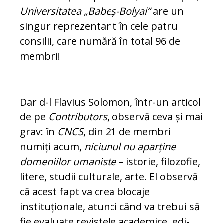
Uni­versitatea „Babeș-Bolyai“
are un
singur re­pre­zentant în cele patru
consilii, care numără în to­tal 96 de
membri!
Dar d-l Flavius Solomon, într-un ar­ti­col
de pe
Con­tributors
, observă ce­va și mai
grav: în
CNCS
, din 21 de mem­bri
numiți acum,
niciunul nu apar­ți­ne
domeniilor umaniste
– is­torie, fi­lo­zofie,
litere, studii culturale, arte. El observă
că acest fapt va crea blo­ca­je
instituționale, atunci când va tre­bui să
fie evaluate revistele aca­de­mi­ce, edi­