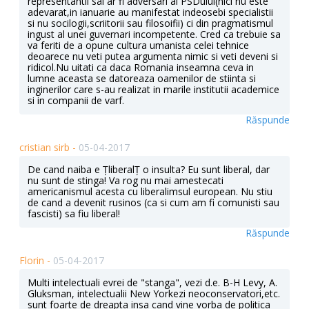
representantii sai ar fi adversari ai PSDului(nici nu este
adevarat,in ianuarie au manifestat indeosebi specialistii
si nu socilogii,scriitorii sau filosoifii) ci din pragmatismul
ingust al unei guvernari incompetente. Cred ca trebuie sa
va feriti de a opune cultura umanista celei tehnice
deoarece nu veti putea argumenta nimic si veti deveni si
ridicol.Nu uitati ca daca Romania inseamna ceva in
lumne aceasta se datoreaza oamenilor de stiinta si
inginerilor care s-au realizat in marile institutii academice
si in companii de varf.
Răspunde
cristian sirb -
05-04-2017
De cand naiba e ȚliberalȚ o insulta? Eu sunt liberal, dar
nu sunt de stinga! Va rog nu mai amestecati
americanismul acesta cu liberalimsul european. Nu stiu
de cand a devenit rusinos (ca si cum am fi comunisti sau
fascisti) sa fiu liberal!
Răspunde
Florin -
05-04-2017
Multi intelectuali evrei de "stanga", vezi d.e. B-H Levy, A.
Gluksman, intelectualii New Yorkezi neoconservatori,etc.
sunt foarte de dreapta insa cand vine vorba de politica