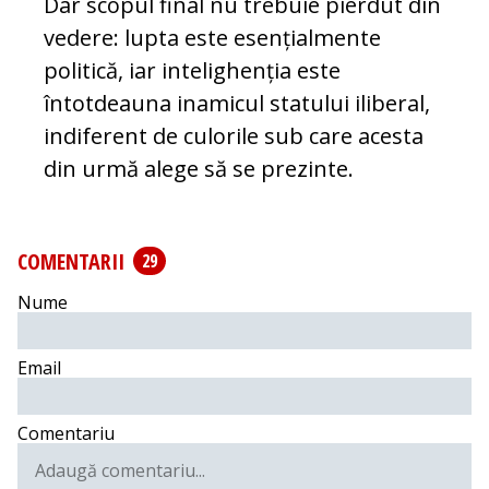
Dar scopul final nu tre­buie pierdut din
vedere: lupta este esen­ți­al­­mente
politică, iar in­te­lighen­ția es­te
întotdeauna inamicul statului ili­be­ral,
indiferent de culorile sub ca­re acesta
din urmă alege să se prezinte.
COMENTARII
29
Nume
Email
Comentariu