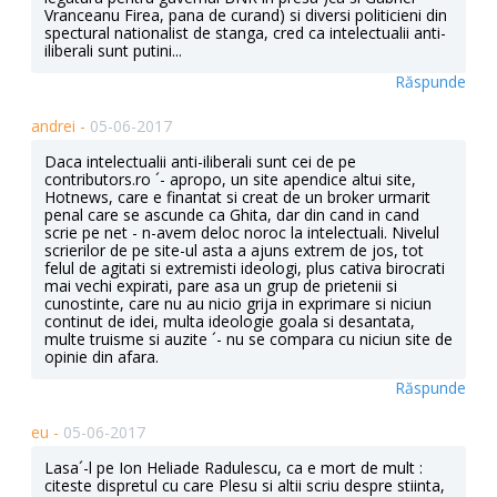
Vranceanu Firea, pana de curand) si diversi politicieni din
spectural nationalist de stanga, cred ca intelectualii anti-
iliberali sunt putini...
Răspunde
andrei -
05-06-2017
Daca intelectualii anti-iliberali sunt cei de pe
contributors.ro ´- apropo, un site apendice altui site,
Hotnews, care e finantat si creat de un broker urmarit
penal care se ascunde ca Ghita, dar din cand in cand
scrie pe net - n-avem deloc noroc la intelectuali. Nivelul
scrierilor de pe site-ul asta a ajuns extrem de jos, tot
felul de agitati si extremisti ideologi, plus cativa birocrati
mai vechi expirati, pare asa un grup de prietenii si
cunostinte, care nu au nicio grija in exprimare si niciun
continut de idei, multa ideologie goala si desantata,
multe truisme si auzite ´- nu se compara cu niciun site de
opinie din afara.
Răspunde
eu -
05-06-2017
Lasa´-l pe Ion Heliade Radulescu, ca e mort de mult :
citeste dispretul cu care Plesu si altii scriu despre stiinta,