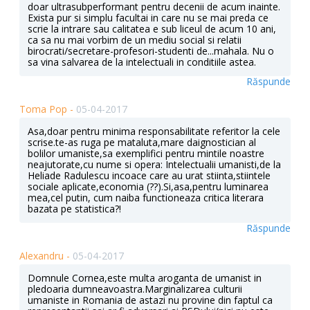
doar ultrasubperformant pentru decenii de acum inainte.
Exista pur si simplu facultai in care nu se mai preda ce
scrie la intrare sau calitatea e sub liceul de acum 10 ani,
ca sa nu mai vorbim de un mediu social si relatii
birocrati/secretare-profesori-studenti de...mahala. Nu o
sa vina salvarea de la intelectuali in conditiile astea.
Răspunde
Toma Pop -
05-04-2017
Asa,doar pentru minima responsabilitate referitor la cele
scrise.te-as ruga pe mataluta,mare daignostician al
bolilor umaniste,sa exemplifici pentru mintile noastre
neajutorate,cu nume si opera: Intelectualii umanisti,de la
Heliade Radulescu incoace care au urat stiinta,stiintele
sociale aplicate,economia (??).Si,asa,pentru luminarea
mea,cel putin, cum naiba functioneaza critica literara
bazata pe statistica?!
Răspunde
Alexandru -
05-04-2017
Domnule Cornea,este multa aroganta de umanist in
pledoaria dumneavoastra.Marginalizarea culturii
umaniste in Romania de astazi nu provine din faptul ca