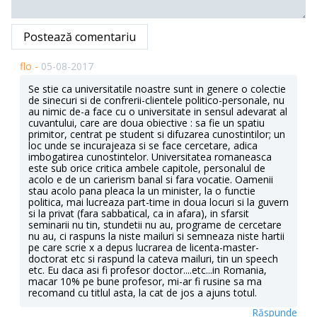
Postează comentariu
flo -
05-08-2017
Se stie ca universitatile noastre sunt in genere o colectie
de sinecuri si de confrerii-clientele politico-personale, nu
au nimic de-a face cu o universitate in sensul adevarat al
cuvantului, care are doua obiective : sa fie un spatiu
primitor, centrat pe student si difuzarea cunostintilor; un
loc unde se incurajeaza si se face cercetare, adica
imbogatirea cunostintelor. Universitatea romaneasca
este sub orice critica ambele capitole, personalul de
acolo e de un carierism banal si fara vocatie. Oamenii
stau acolo pana pleaca la un minister, la o functie
politica, mai lucreaza part-time in doua locuri si la guvern
si la privat (fara sabbatical, ca in afara), in sfarsit
seminarii nu tin, stundetii nu au, programe de cercetare
nu au, ci raspuns la niste mailuri si semneaza niste hartii
pe care scrie x a depus lucrarea de licenta-master-
doctorat etc si raspund la cateva mailuri, tin un speech
etc. Eu daca asi fi profesor doctor....etc...in Romania,
macar 10% pe bune profesor, mi-ar fi rusine sa ma
recomand cu titlul asta, la cat de jos a ajuns totul.
Răspunde