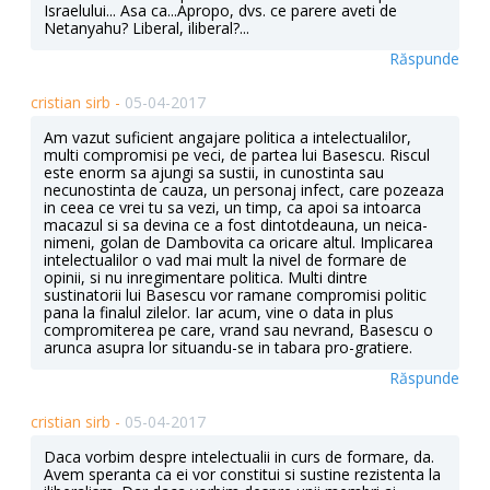
Israelului... Asa ca...Apropo, dvs. ce parere aveti de
Netanyahu? Liberal, iliberal?...
Răspunde
cristian sirb -
05-04-2017
Am vazut suficient angajare politica a intelectualilor,
multi compromisi pe veci, de partea lui Basescu. Riscul
este enorm sa ajungi sa sustii, in cunostinta sau
necunostinta de cauza, un personaj infect, care pozeaza
in ceea ce vrei tu sa vezi, un timp, ca apoi sa intoarca
macazul si sa devina ce a fost dintotdeauna, un neica-
nimeni, golan de Dambovita ca oricare altul. Implicarea
intelectualilor o vad mai mult la nivel de formare de
opinii, si nu inregimentare politica. Multi dintre
sustinatorii lui Basescu vor ramane compromisi politic
pana la finalul zilelor. Iar acum, vine o data in plus
compromiterea pe care, vrand sau nevrand, Basescu o
arunca asupra lor situandu-se in tabara pro-gratiere.
Răspunde
cristian sirb -
05-04-2017
Daca vorbim despre intelectualii in curs de formare, da.
Avem speranta ca ei vor constitui si sustine rezistenta la