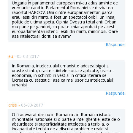
Ungaria in parlamentul european mi-au adus aminte de
vremurile cand in Parlamentul Romaniei se dezbatea
raportul HARCOV. Unii dintre europarlamentari parca
erau iesiti din minti, a fost un spectacol oribil, un linsaj
politic de ultima speta. Opinia Dvostra total anti Orban
ma pune pe ganduri, ca poate chiar aprobati pe acesti
europarlamentari isterici iesiti din minti, mincinosi. Oare
asa intelectuali doriti sa avem?
Răspunde
eu -
05-03-2017
In Romania, intelectualul umanist e adesea bigot si
uraste stiinta, uraste stiintele sociale aplicate, uraste
economia, in schimb in vest si in critica literara se
lucreaza cu statistici, asa ca mai usor cu intelectualul
umanist
Răspunde
cristi -
05-03-2017
O fi adevarat dar nu in Romania : in Romania istoric
minoritatile nationale si o parte a intelighentiei este de o
absurditate si superficialitate intelectuala teribila, o
incapacitate teribila de a discuta probleme reale si