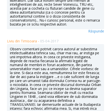
iliberalism. Dar daca vorbim despre unii membri ai
intelighentsiei de azi, recte Sever Voinescu, TRU etc,
acestia par a cocheta cu fluturari candide de gene cu
ideea autoritarismului (ca o concesie pentru ca
autoritarismul contine si o doza consistenta de
conservatorism)... Nu-i cunosc personal, este o remarca
bazata pe ce scriu respectivii autori.
Răspunde
Liviu din Timisoara -
05-04-2017
Observ comentarii potrivit carora autorul ar subestima
intelectualitatea tehnica sau, chiar mai rau, ar instiga pe
unii impotriva altora. In ceea ce priveste instigarea,
depinde de reactia fiecaruia la afirmatii legate de
numarul de membrii in foruri academice, din partea
universitatilor mari sau a umanistilor. Cifrele vorbesc de
la sine. Si daca este asa, nemultumirea lor este fireasca;
dar de aici pana la instigare ....e o cale suficient de lunga
pe care un umanist talia domnului Cornea nu ar parcuge-
o niciodata. In ceea ce priveste discursul domnului Orban
din Ungaria, face un joc ce incepe sa devina suparator
pentru Romania. Seamana izbitor de mult cu reactia
Ungariei in 1848 , cand voia eliberare de sub dominatia
austriaca , dar cu acapararea definitiva a
TRANSILVANIEI. Iar demersurile actuale de la Budapesta
intaresc fara echivoc afirmatia mea. Si, mai intreb inca