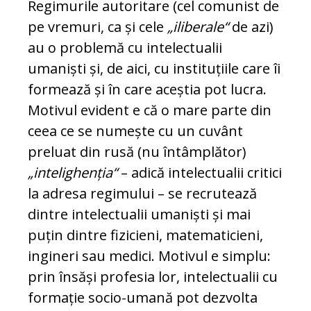
Regimurile autoritare (cel comunist de
pe vre­muri, ca și cele
„iliberale“
de azi)
au o problemă cu intelectualii
umaniști și, de aici, cu instituțiile care îi
formează și în care aceștia pot lucra.
Motivul evident e că o mare parte din
ceea ce se nu­mește cu un cuvânt
preluat din rusă (nu în­tâmplător)
„intelighenția“
– adică intelectualii cri­tici
la adresa regimului – se recrutează
dintre intelectualii umaniști și mai
puțin dintre fizicieni, matematicieni,
ingineri sau medici. Motivul e simplu:
prin însăși profesia lor, in­te­lec­tualii cu
formație socio-umană pot dezvolta