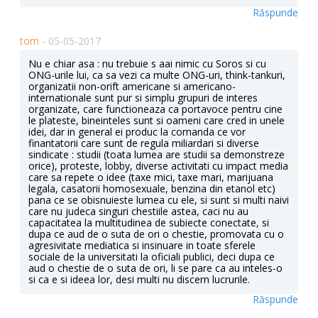
Răspunde
tom -
05-05-2017
Nu e chiar asa : nu trebuie s aai nimic cu Soros si cu
ONG-urile lui, ca sa vezi ca multe ONG-uri, think-tankuri,
organizatii non-orift americane si americano-
internationale sunt pur si simplu grupuri de interes
organizate, care functioneaza ca portavoce pentru cine
le plateste, bineinteles sunt si oameni care cred in unele
idei, dar in general ei produc la comanda ce vor
finantatorii care sunt de regula miliardari si diverse
sindicate : studii (toata lumea are studii sa demonstreze
orice), proteste, lobby, diverse activitati cu impact media
care sa repete o idee (taxe mici, taxe mari, marijuana
legala, casatorii homosexuale, benzina din etanol etc)
pana ce se obisnuieste lumea cu ele, si sunt si multi naivi
care nu judeca singuri chestiile astea, caci nu au
capacitatea la multitudinea de subiecte conectate, si
dupa ce aud de o suta de ori o chestie, promovata cu o
agresivitate mediatica si insinuare in toate sferele
sociale de la universitati la oficiali publici, deci dupa ce
aud o chestie de o suta de ori, li se pare ca au inteles-o
si ca e si ideea lor, desi multi nu discern lucrurile.
Răspunde