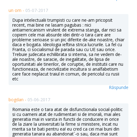
un om -
05-07-2017
Dupa intelectualii trumpisti cu care ne-am pricopsit
recent, mai bine ne lasam pagubas : nici
antiamericanism virulent de extrema stanga, dar nici sa
copiem cele mai absurde idei dintr-o tara care are
probleme serioase si un pic diferite de-ake noastre, chiar
daca e bogata. Ideologia ieftina strica lucrurile. La fel cu
Franta, ci socialismul de parada sau cu UE sau orice.
Trebuie judecata echilibrata si interna, sa ne vedem de-
ale noastre, de saracie, de inegalitate, de lipsa de
oportunitati ale tinerilor, de coruptie, de institutii care nu
functioneaza, de necivilizatie incultura si analfabetism
care face neplacut traiul in comun, de pericolul cu rusii
etc
Răspunde
bogdan -
05-06-2017
Romania este o tara atat de disfunctionala social-politic
si cu oameni atat de rudimentari si de imorali, mai ales
generatia mai in varsta in functii de conducere in orice
de la ziare la universitati la firme si ministere, incat nu
merita sa te bati pentru ea! eu cred ca cei mai buni din
generatia tanara au abandonat´-o sau, daca mai sunt