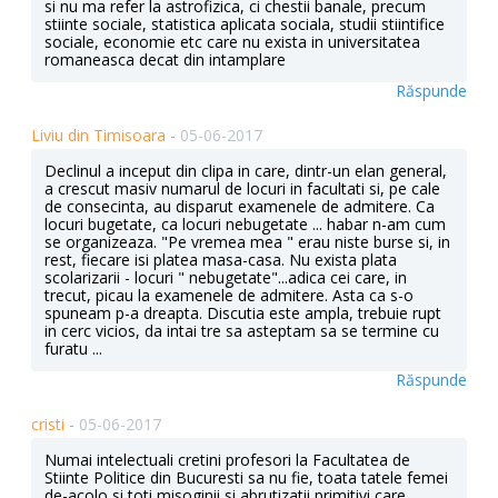
si nu ma refer la astrofizica, ci chestii banale, precum
stiinte sociale, statistica aplicata sociala, studii stiintifice
sociale, economie etc care nu exista in universitatea
romaneasca decat din intamplare
Răspunde
Liviu din Timisoara -
05-06-2017
Declinul a inceput din clipa in care, dintr-un elan general,
a crescut masiv numarul de locuri in facultati si, pe cale
de consecinta, au disparut examenele de admitere. Ca
locuri bugetate, ca locuri nebugetate ... habar n-am cum
se organizeaza. "Pe vremea mea " erau niste burse si, in
rest, fiecare isi platea masa-casa. Nu exista plata
scolarizarii - locuri " nebugetate"...adica cei care, in
trecut, picau la examenele de admitere. Asta ca s-o
spuneam p-a dreapta. Discutia este ampla, trebuie rupt
in cerc vicios, da intai tre sa asteptam sa se termine cu
furatu ...
Răspunde
cristi -
05-06-2017
Numai intelectuali cretini profesori la Facultatea de
Stiinte Politice din Bucuresti sa nu fie, toata tatele femei
de-acolo si toti misoginii si abrutizatii primitivi care