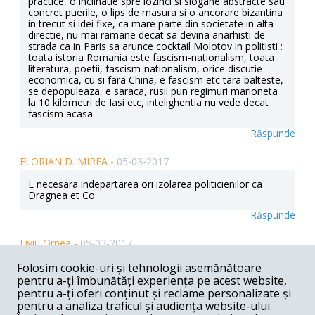
practice, o inclinatie spre lozinci si slogane abstracte sau
concret puerile, o lips de masura si o ancorare bizantina
in trecut si idei fixe, ca mare parte din societate in alta
directie, nu mai ramane decat sa devina anarhisti de
strada ca in Paris sa arunce cocktail Molotov in politisti :
toata istoria Romania este fascism-nationalism, toata
literatura, poetii, fascism-nationalism, orice discutie
economica, cu si fara China, e fascism etc tara balteste,
se depopuleaza, e saraca, rusii pun regimuri marioneta
la 10 kilometri de Iasi etc, intelighentia nu vede decat
fascism acasa
Răspunde
FLORIAN D. MIREA -
05-03-2017
E necesara indepartarea ori izolarea politicienilor ca
Dragnea et Co
Răspunde
Liviu Ornea -
05-03-2017
Nu te cam grabesti cu verdictele, Andrei? Chiar asa,
Folosim cookie-uri și tehnologii asemănătoare
matematicienii, fizicienii, medicii n-au perspectiva si spirit
pentru a-ți îmbunătăți experiența pe acest website,
critic?
pentru a-ți oferi conținut și reclame personalizate și
pentru a analiza traficul și audiența website-ului.
Răspunde