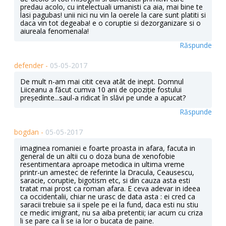
predau acolo, cu intelectuali umanisti ca aia, mai bine te
lasi pagubas! unii nici nu vin la oerele la care sunt platiti si
daca vin tot degeaba! e o coruptie si dezorganizare si o
aiureala fenomenala!
Răspunde
defender -
05-05-2017
De mult n-am mai citit ceva atât de inept. Domnul
Liiceanu a făcut cumva 10 ani de opoziție fostului
președinte...saul-a ridicat în slăvi pe unde a apucat?
Răspunde
bogdan -
05-05-2017
imaginea romaniei e foarte proasta in afara, facuta in
general de un altii cu o doza buna de xenofobie
resentimentara aproape metodica in ultima vreme
printr-un amestec de referinte la Dracula, Ceausescu,
saracie, coruptie, bigotism etc, si din cauza asta esti
tratat mai prost ca roman afara. E ceva adevar in ideea
ca occidentalii, chiar ne urasc de data asta : ei cred ca
saracii trebuie sa ii spele pe ei la fund, daca esti nu stiu
ce medic imigrant, nu sa aiba pretentii; iar acum cu criza
li se pare ca li se ia lor o bucata de paine.