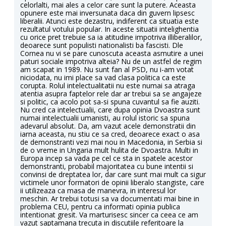
celorlalti, mai ales a celor care sunt la putere. Aceasta
opunere este mai inversunata daca din guvern lipsesc
liberalii. Atunci este dezastru, indiferent ca situatia este
rezultatul votului popular. In aceste situatii intelighentia
cu orice pret trebuie sa ia atitudine impotriva illiberalilor,
deoarece sunt populisti nationalisti ba fascisti. Dle
Cornea nu vi se pare cunoscuta aceasta asmutire a unei
paturi sociale impotriva alteia? Nu de un astfel de regim
am scapat in 1989. Nu sunt fan al PSD, nu i-am votat
niciodata, nu imi place sa vad clasa politica ca este
corupta. Rolul intelectualitatii nu este numai sa atraga
atentia asupra faptelor rele dar ar trebui sa se angajeze
si politic, ca acolo pot sa-si spuna cuvantul sa fie auziti.
Nu cred ca intelectualii, care dupa opinia Dvoastra sunt
numai intelectualii umanisti, au rolul istoric sa spuna
adevarul absolut. Da, am vazut acele demonstratii din
iarna aceasta, nu stiu ce sa cred, deoarece exact o asa
de demonstranti vezi mai nou in Macedonia, in Serbia si
de o vreme in Ungaria mult hulita de Dvoastra. Multi in
Europa incep sa vada pe cel ce sta in spatele acestor
demonstranti, probabil majoritatea cu bune intentii si
convinsi de dreptatea lor, dar care sunt mai mult ca sigur
victimele unor formatori de opinii liberalo stangiste, care
ii utilizeaza ca masa de manevra, in interesul lor
meschin. Ar trebui totusi sa va documentati mai bine in
problema CEU, pentru ca informati opinia publica
intentionat gresit. Va marturisesc sincer ca ceea ce am
vazut saptamana trecuta in discutiile referitoare la