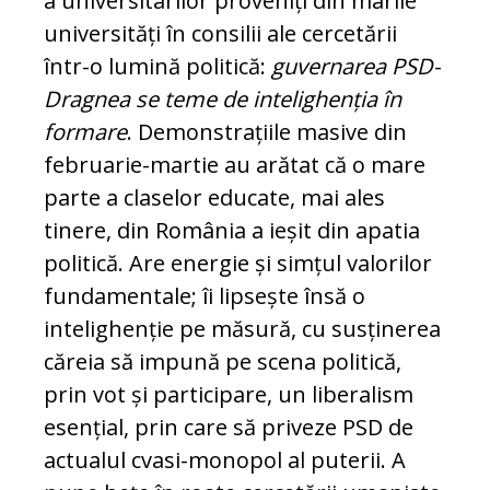
a universitarilor proveniți din marile
universități în consilii ale cer­cetării
într-o lumină politică:
gu­ver­narea PSD-
Dragnea se teme de in­te­lighenția în
formare
. Demonstrațiile masive din
februarie-martie au arătat că o mare
parte a claselor educate, mai ales
tinere, din România a ieșit din apatia
politică. Are energie și sim­țul valorilor
fundamentale; îi lipsește însă o
intelighenție pe măsură, cu sus­ținerea
căreia să impună pe scena politică,
prin vot și participare, un li­beralism
esențial, prin care să pri­ve­ze PSD de
actualul cvasi-monopol al puterii. A