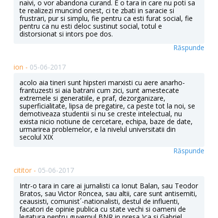
naivi, o vor abandona curand. E o tara in care nu poti sa
te realizezi muncind onest, ci te zbati in saracie si
frustrari, pur si simplu, fie pentru ca esti furat social, fie
pentru ca nu esti deloc sustinut social, totul e
distorsionat si intors poe dos.
Răspunde
ion -
05-06-2017
acolo aia tineri sunt hipsteri marxisti cu aere anarho-
frantuzesti si aia batrani cum zici, sunt amestecate
extremele si generatiile, e praf, dezorganizare,
superficialitate, lipsa de pregatire, ca peste tot la noi, se
demotiveaza studentii si nu se creste intelectual, nu
exista nicio notiune de cercetare, echipa, baze de date,
urmarirea problemelor, e la nivelul universitatii din
secolul XIX
Răspunde
cititor -
05-06-2017
Intr-o tara in care ai jurnalisti ca Ionut Balan, sau Teodor
Bratos, sau Victor Roncea, sau altii, care sunt antisemiti,
ceausisti, comunist´-nationalisti, destul de influenti,
facatori de opinie publica cu state vechi si oameni de
legatura pentru guvernul BNR in presa )ca si Gabriel