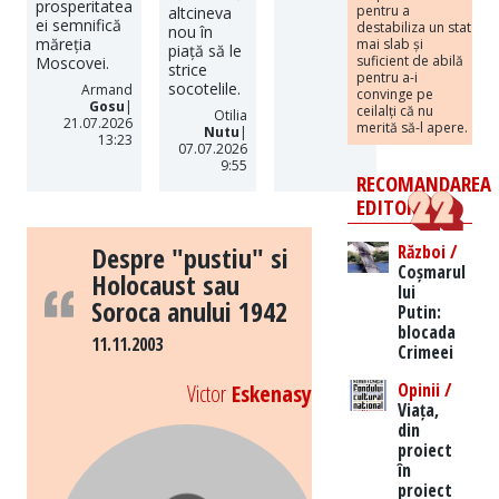
prosperitatea
pentru a
altcineva
ei semnifică
destabiliza un stat
nou în
măreția
mai slab și
piață să le
suficient de abilă
Moscovei.
strice
pentru a-i
socotelile.
Armand
convinge pe
Gosu
|
ceilalți că nu
Otilia
21.07.2026
merită să-l apere.
Nutu
|
13:23
07.07.2026
9:55
RECOMANDAREA
EDITORILOR
Război /
Despre "pustiu" si
Coșmarul
Holocaust sau
lui
Soroca anului 1942
Putin:
blocada
11.11.2003
Crimeei
Opinii /
Victor
Eskenasy
Viața,
din
proiect
în
proiect