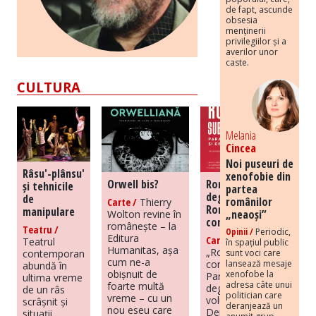
de fapt, ascunde
obsesia
menținerii
privilegiilor și a
averilor unor
caste.
CULTURA
Melania
Cincea
Noi puseuri de
Râsu'-plânsu'
xenofobie din
Orwell bis?
România
și tehnicile
partea
degenerată –
de
românilor
Carte /
Thierry
România în
manipulare
„neaoși”
Wolton revine în
comunism
românește – la
Teatru /
Opinii /
Periodic,
Editura
Carte /
Teatrul
în spațiul public
Humanitas, așa
„România sub
contemporan
sunt voci care
cum ne-a
comunism.
lansează mesaje
abundă în
obișnuit de
xenofobe la
Paradox și
ultima vreme
adresa câte unui
foarte multă
degenerare”,
de un râs
politician care
vreme – cu un
volumul lui
scrâșnit și
deranjează un
nou eseu care
Dennis
situații