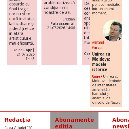
anumit grup
problematizează
Deletant, este
absurde cu
politico-mediatic,
condiția lumii
cea mai
final tragic,
într-un anumit
noastre de azi.
completă
moment.
dar nu știm
analiză de
dacă invitația
Cristian
specialitate din
la luciditate și
Patrasconiu
|
ultimii ani
21.07.2026 14:06
judecăți etice
despre regimul
în afara
totalitar din
artisticului e
Armand
România.
mai eficientă.
Gosu
Codrut
Doina
Papp
|
Unirea cu
Constantinescu
|
21.07.2026
21.07.2026 14:37
Moldova:
14:43
modele
istorice
Unire /
Unirea cu
Moldova depinde
de intensitatea
amenințării
haosului și
anarhiei de
dincolo de Nistru.
Redacția
Abonamente
Abona
ediția
newsl
Calea Victoriei 120,