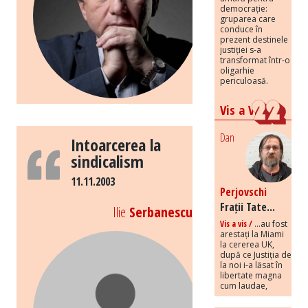
democrație:
gruparea care
conduce în
prezent destinele
justiției s-a
transformat într-o
oligarhie
periculoasă.
Vis a Vis
Dan
Intoarcerea la
sindicalism
11.11.2003
Perjovschi
Frații Tate...
Ilie
Serbanescu
Vis a vis /
...au fost
arestați la Miami
la cererea UK,
după ce Justiția de
la noi i-a lăsat în
libertate magna
cum laudae,