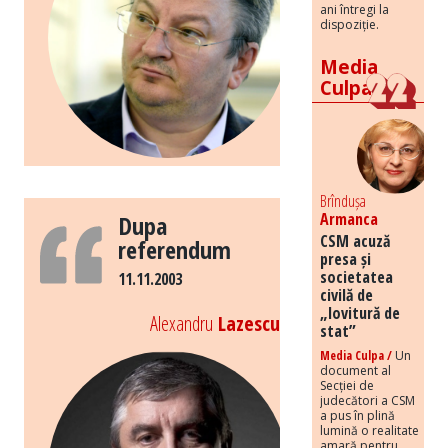
ani întregi la
dispoziție.
Media
Culpa
Brîndușa
Armanca
Dupa
CSM acuză
referendum
presa și
societatea
11.11.2003
civilă de
„lovitură de
Alexandru
Lazescu
stat”
Media Culpa /
Un
document al
Secției de
judecători a CSM
a pus în plină
lumină o realitate
amară pentru