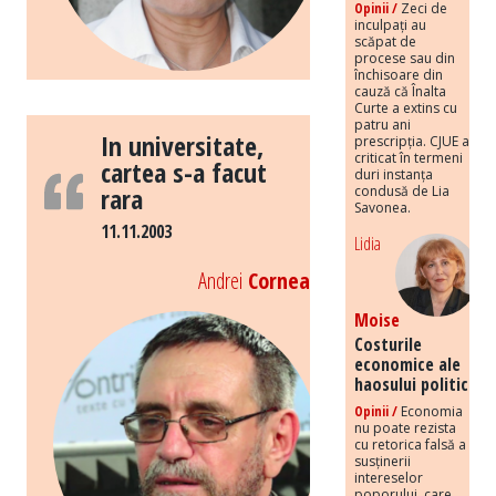
Opinii /
Zeci de
inculpați au
scăpat de
procese sau din
închisoare din
cauză că Înalta
Curte a extins cu
patru ani
In universitate,
prescripția. CJUE a
criticat în termeni
cartea s-a facut
duri instanța
rara
condusă de Lia
Savonea.
11.11.2003
Lidia
Andrei
Cornea
Moise
Costurile
economice ale
haosului politic
Opinii /
Economia
nu poate rezista
cu retorica falsă a
susținerii
intereselor
poporului, care,