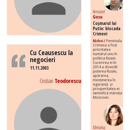
Armand
Gosu
Coșmarul lui
Putin: blocada
Crimeei
Război /
Peninsula
Crimeea a fost
prioritatea
Cu Ceausescu la
numărul unu în
negocieri
politica Rusiei.
Cucerirea ei în
2014 a dovedit
11.11.2003
puterea Rusiei,
apărarea,
Cristian
Teodorescu
menținerea în
siguranță și
prosperitatea ei
semnifică măreția
Moscovei.
Melania