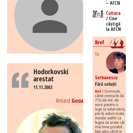
– AFCN
Cultura
/
Cine
câștigă
la AFCN
Bref
Tia
Hodorkovski
arestat
Serbanescu
Fără soluții
11.11.2003
Bref /
Domnule,
când cineva îți dă
Armand
Gosu
770 de mil. de
euro pentru o
lege (a salarizării),
păi îți aduni toate
mințile astfel ca
legea să arate cât
mai bine posibil.
Mai ales când ai