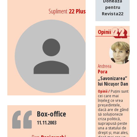
Donează
pentru
Supliment
22 Plus
Revista22
Opinii
Andreea
Pora
„Savonizarea”
lui Nicușor Dan
Opinii /
Puțini sunt
cei care mai
înțeleg ce vrea
președintele,
dacă are de gând
Box-office
să soluționeze
criza politică,
11.11.2003
suprapusă peste
una a statului de
drept și, mai ales,