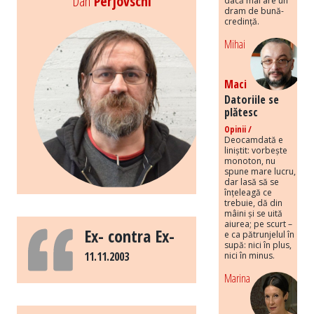
Dan
Perjovschi
dacă mai are un
dram de bună-
credință.
Mihai
Maci
Datoriile se
plătesc
Opinii /
Deocamdată e
liniștit: vorbește
monoton, nu
spune mare lucru,
dar lasă să se
înțeleagă ce
trebuie, dă din
mâini și se uită
aiurea; pe scurt –
Ex- contra Ex-
e ca pătrunjelul în
supă: nici în plus,
11.11.2003
nici în minus.
Marina