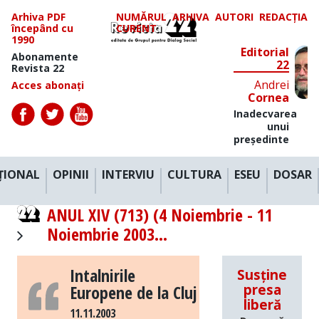
Arhiva PDF
NUMĂRUL
ARHIVA
AUTORI
REDACȚIA
începând cu
CURENT
1990
Editorial
Abonamente
22
Revista 22
Andrei
Acces abonați
Cornea
Inadecvarea
unui
președinte
ȚIONAL
OPINII
INTERVIU
CULTURA
ESEU
DOSAR
ANUL XIV (713) (4 Noiembrie - 11
Noiembrie 2003...
Intalnirile
Susține
Europene de la Cluj
presa
liberă
11.11.2003