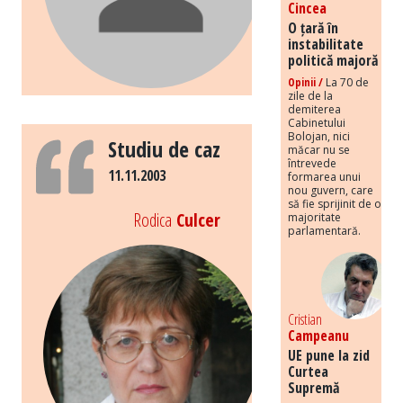
Cincea
O țară în
instabilitate
politică majoră
Opinii /
La 70 de
zile de la
demiterea
Cabinetului
Bolojan, nici
Studiu de caz
măcar nu se
întrevede
11.11.2003
formarea unui
nou guvern, care
să fie sprijinit de o
Rodica
Culcer
majoritate
parlamentară.
Cristian
Campeanu
UE pune la zid
Curtea
Supremă