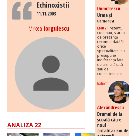
Echinoxistii
Dumitrescu
11.11.2003
Urma și
urmarea
Mircea
Iorgulescu
Eseu /
Prezentul
continuu, starea
de prezență
recomandată în
orice
spiritualitate, nu
presupune
indiferența față
de urma lăsată
sau de
consecințele ei.
Raluca
Alexandrescu
Drumul de la
școală către
ANALIZA 22
noul
totalitarism de
extremă