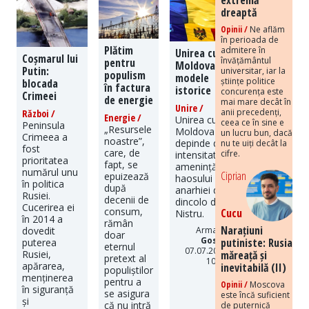
dreaptă
Opinii /
Ne aflăm
în perioada de
Plătim
admitere în
Unirea cu
Coșmarul lui
învățământul
pentru
Moldova:
Putin:
universitar, iar la
populism
modele
științe politice
blocada
în factura
istorice
concurența este
Crimeei
de energie
mai mare decât în
Unire /
anii precedenți,
Război /
Energie /
Unirea cu
ceea ce în sine e
Peninsula
„Resursele
Moldova
un lucru bun, dacă
Crimeea a
noastre”,
depinde de
nu te uiți decât la
fost
care, de
cifre.
intensitatea
prioritatea
fapt, se
amenințării
numărul unu
Ciprian
epuizează
haosului și
în politica
după
anarhiei de
Rusiei.
decenii de
dincolo de
Cucerirea ei
consum,
Cucu
Nistru.
în 2014 a
rămân
Narațiuni
Armand
dovedit
doar
Gosu
|
putiniste: Rusia
puterea
eternul
07.07.2026
măreață și
Rusiei,
pretext al
10:16
apărarea,
inevitabilă (II)
populiștilor
menținerea
pentru a
Opinii /
Moscova
în siguranță
se asigura
este încă suficient
și
că nu intră
de puternică