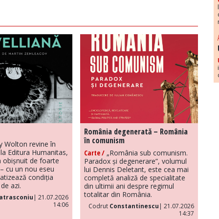
România degenerată – România
în comunism
y Wolton revine în
la Editura Humanitas,
Carte /
„România sub comunism.
 obișnuit de foarte
Paradox și degenerare”, volumul
– cu un nou eseu
lui Dennis Deletant, este cea mai
atizează condiția
completă analiză de specialitate
de azi.
din ultimii ani despre regimul
totalitar din România.
atrasconiu
| 21.07.2026
14:06
Codrut
Constantinescu
| 21.07.2026
14:37