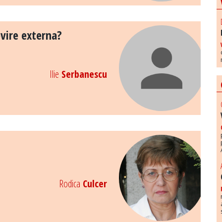
ovire externa?
Ilie
Serbanescu
Rodica
Culcer