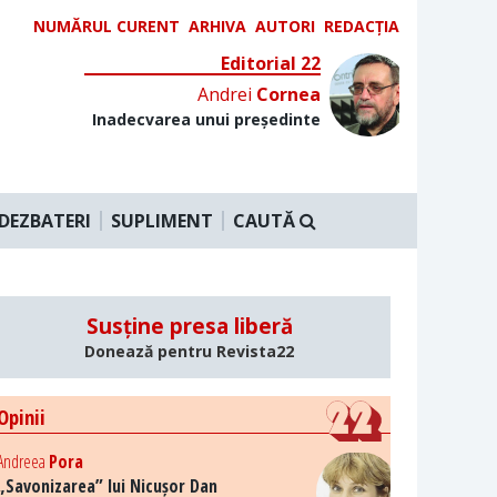
NUMĂRUL CURENT
ARHIVA
AUTORI
REDACȚIA
Editorial 22
Andrei
Cornea
Inadecvarea unui președinte
DEZBATERI
SUPLIMENT
CAUTĂ
Susține presa liberă
Donează pentru Revista22
Opinii
Andreea
Pora
„Savonizarea” lui Nicușor Dan