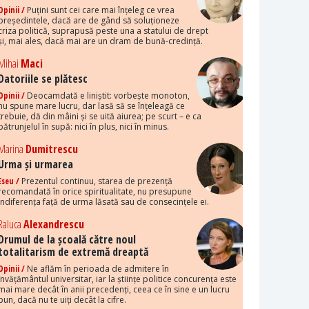
Opinii /
Puțini sunt cei care mai înțeleg ce vrea
președintele, dacă are de gând să soluționeze
criza politică, suprapusă peste una a statului de drept
și, mai ales, dacă mai are un dram de bună-credință.
Mihai
Maci
Datoriile se plătesc
Opinii /
Deocamdată e liniștit: vorbește monoton,
nu spune mare lucru, dar lasă să se înțeleagă ce
trebuie, dă din mâini și se uită aiurea; pe scurt – e ca
pătrunjelul în supă: nici în plus, nici în minus.
Marina
Dumitrescu
Urma și urmarea
Eseu /
Prezentul continuu, starea de prezență
recomandată în orice spiritualitate, nu presupune
indiferența față de urma lăsată sau de consecințele ei.
Raluca
Alexandrescu
Drumul de la școală către noul
totalitarism de extremă dreaptă
Opinii /
Ne aflăm în perioada de admitere în
învățământul universitar, iar la științe politice concurența este
mai mare decât în anii precedenți, ceea ce în sine e un lucru
bun, dacă nu te uiți decât la cifre.