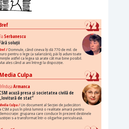
Bref
Tia
Serbanescu
Fără soluții
Bref /
Domnule, când cineva îți dă 770 de mil. de
euro pentru o lege (a salarizării), păi îți aduni toate
mințile astfel ca legea să arate cât mai bine posibil.
Mai ales când ai ani întregi la dispoziție.
Media Culpa
Brîndușa
Armanca
CSM acuză presa și societatea civilă de
„lovitură de stat”
Media Culpa /
Un document al Secției de judecători
a CSM a pus în plină lumină o realitate amară pentru
democrație: gruparea care conduce în prezent destinele
justiției s-a transformat într-o oligarhie periculoasă.