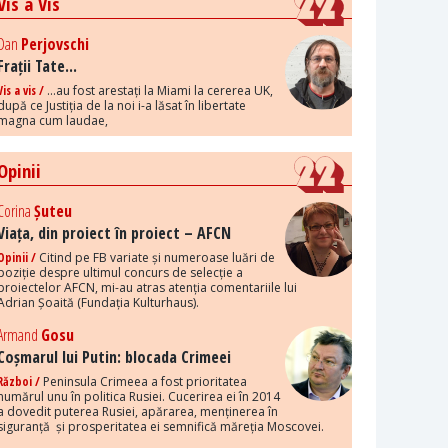
Vis a Vis
Dan
Perjovschi
Frații Tate...
Vis a vis /
...au fost arestați la Miami la cererea UK,
după ce Justiția de la noi i-a lăsat în libertate
magna cum laudae,
Opinii
Corina
Șuteu
Viața, din proiect în proiect – AFCN
Opinii /
Citind pe FB variate și numeroase luări de
poziție despre ultimul concurs de selecție a
proiectelor AFCN, mi-au atras atenția comentariile lui
Adrian Șoaită (Fundația Kulturhaus).
Armand
Gosu
Coșmarul lui Putin: blocada Crimeei
Război /
Peninsula Crimeea a fost prioritatea
numărul unu în politica Rusiei. Cucerirea ei în 2014
a dovedit puterea Rusiei, apărarea, menținerea în
siguranță și prosperitatea ei semnifică măreția Moscovei.