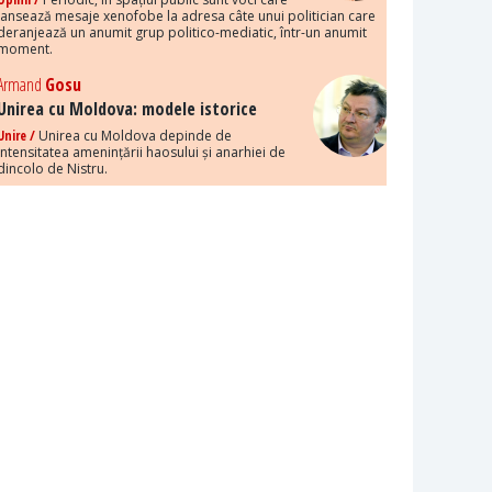
lansează mesaje xenofobe la adresa câte unui politician care
deranjează un anumit grup politico-mediatic, într-un anumit
moment.
Armand
Gosu
Unirea cu Moldova: modele istorice
Unire /
Unirea cu Moldova depinde de
intensitatea amenințării haosului și anarhiei de
dincolo de Nistru.