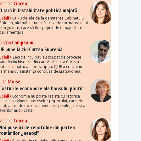
Melania
Cincea
O țară în instabilitate politică majoră
Opinii /
La 70 de zile de la demiterea Cabinetului
Bolojan, nici măcar nu se întrevede formarea unui
nou guvern, care să fie sprijinit de o majoritate
parlamentară.
Cristian
Campeanu
UE pune la zid Curtea Supremă
Opinii /
Zeci de inculpați au scăpat de procese
sau din închisoare din cauză că Înalta Curte a
extins cu patru ani prescripția. CJUE a criticat în
termeni duri instanța condusă de Lia Savonea.
Lidia
Moise
Costurile economice ale haosului politic
Opinii /
Economia nu poate rezista cu retorica
falsă a susținerii intereselor poporului, care, de
fapt, ascunde obsesia menținerii privilegiilor și a
averilor unor caste.
Melania
Cincea
Noi puseuri de xenofobie din partea
românilor „neaoși”
Opinii /
Periodic, în spațiul public sunt voci care