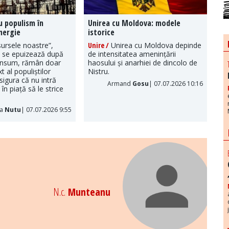
u populism în
Unirea cu Moldova: modele
nergie
istorice
ursele noastre”,
Unire /
Unirea cu Moldova depinde
, se epuizează după
de intensitatea amenințării
onsum, rămân doar
haosului și anarhiei de dincolo de
t al populiștilor
Nistru.
sigura că nu intră
Armand
Gosu
| 07.07.2026 10:16
în piață să le strice
ia
Nutu
| 07.07.2026 9:55
N.c.
Munteanu