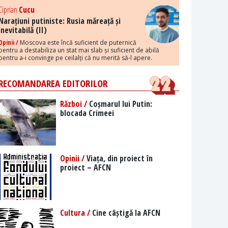
Ciprian
Cucu
Narațiuni putiniste: Rusia măreață și
inevitabilă (II)
Opinii /
Moscova este încă suficient de puternică
pentru a destabiliza un stat mai slab și suficient de abilă
pentru a-i convinge pe ceilalți că nu merită să-l apere.
RECOMANDAREA EDITORILOR
Război /
Coșmarul lui Putin:
blocada Crimeei
Opinii /
Viața, din proiect în
proiect – AFCN
Cultura /
Cine câștigă la AFCN