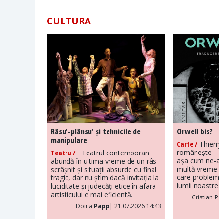
CULTURA
Râsu'-plânsu' și tehnicile de
Orwell bis?
manipulare
Carte /
Thierr
românește – 
Teatru /
Teatrul contemporan
așa cum ne-a
abundă în ultima vreme de un râs
multă vreme 
scrâșnit și situații absurde cu final
care problem
tragic, dar nu știm dacă invitația la
lumii noastre 
luciditate și judecăți etice în afara
artisticului e mai eficientă.
Cristian
P
Doina
Papp
| 21.07.2026 14:43