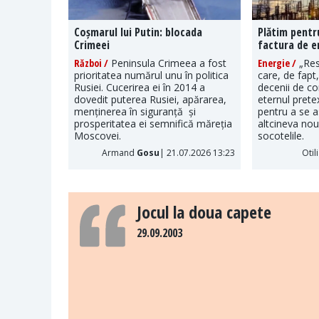
Coșmarul lui Putin: blocada
Plătim pentr
Crimeei
factura de e
Război /
Peninsula Crimeea a fost
Energie /
„Res
prioritatea numărul unu în politica
care, de fapt
Rusiei. Cucerirea ei în 2014 a
decenii de c
dovedit puterea Rusiei, apărarea,
eternul pretex
menținerea în siguranță și
pentru a se a
prosperitatea ei semnifică măreția
altcineva nou 
Moscovei.
socotelile.
Armand
Gosu
| 21.07.2026 13:23
Otil
Jocul la doua capete
29.09.2003