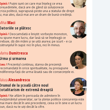
Opinii /
Puțini sunt cei care mai înțeleg ce vrea
președintele, dacă are de gând să soluționeze
criza politică, suprapusă peste una a statului de drept
și, mai ales, dacă mai are un dram de bună-credință.
Mihai
Maci
Datoriile se plătesc
Opinii /
Deocamdată e liniștit: vorbește monoton,
nu spune mare lucru, dar lasă să se înțeleagă ce
trebuie, dă din mâini și se uită aiurea; pe scurt – e ca
pătrunjelul în supă: nici în plus, nici în minus.
Marina
Dumitrescu
Urma și urmarea
Eseu /
Prezentul continuu, starea de prezență
recomandată în orice spiritualitate, nu presupune
indiferența față de urma lăsată sau de consecințele ei.
Raluca
Alexandrescu
Drumul de la școală către noul
totalitarism de extremă dreaptă
Opinii /
Ne aflăm în perioada de admitere în
învățământul universitar, iar la științe politice concurența este
mai mare decât în anii precedenți, ceea ce în sine e un lucru
bun, dacă nu te uiți decât la cifre.