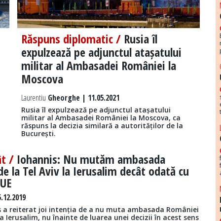
Răspuns diplomatic /
Rusia îl
expulzează pe adjunctul atașatului
militar al Ambasadei României la
Moscova
Laurentiu
Gheorghe | 11.05.2021
Rusia îl expulzează pe adjunctul atașatului
militar al Ambasadei României la Moscova, ca
răspuns la decizia similară a autorităților de la
București.
ât /
Iohannis: Nu mutăm ambasada
e la Tel Aviv la Ierusalim decât odată cu
 UE
.12.2019
s a reiterat joi intenția de a nu muta ambasada României
la Ierusalim, nu înainte de luarea unei decizii în acest sens