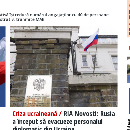
tisă își reducă numărul angajaților cu 40 de persoane
istrativ, tranmite MAE.
Criza ucraineană /
RIA Novosti: Rusia
a început să evacueze personalul
diplomatic din Ucraina