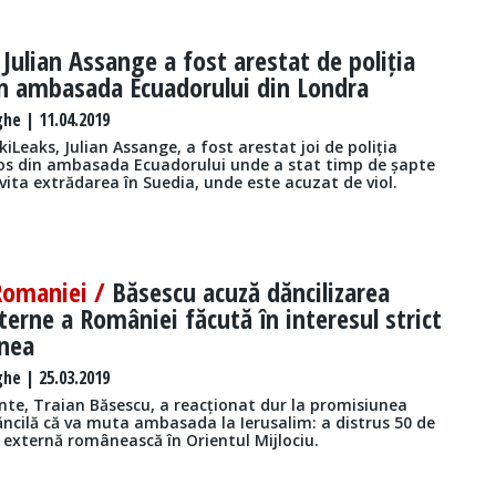
/
Julian Assange a fost arestat de poliția
în ambasada Ecuadorului din Londra
he | 11.04.2019
iLeaks, Julian Assange, a fost arestat joi de poliția
scos din ambasada Ecuadorului unde a stat timp de șapte
vita extrădarea în Suedia, unde este acuzat de viol.
Romaniei /
Băsescu acuză dăncilizarea
externe a României făcută în interesul strict
gnea
he | 25.03.2019
nte, Traian Băsescu, a reacționat dur la promisiunea
ăncilă că va muta ambasada la Ierusalim: a distrus 50 de
ă externă românească în Orientul Mijlociu.