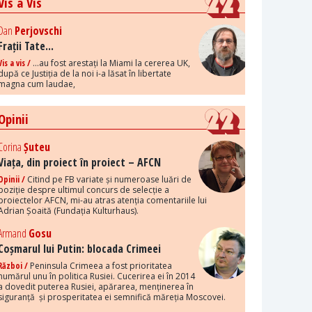
Vis a Vis
Dan
Perjovschi
Frații Tate...
Vis a vis /
...au fost arestați la Miami la cererea UK,
după ce Justiția de la noi i-a lăsat în libertate
magna cum laudae,
Opinii
Corina
Șuteu
Viața, din proiect în proiect – AFCN
Opinii /
Citind pe FB variate și numeroase luări de
poziție despre ultimul concurs de selecție a
proiectelor AFCN, mi-au atras atenția comentariile lui
Adrian Șoaită (Fundația Kulturhaus).
Armand
Gosu
Coșmarul lui Putin: blocada Crimeei
Război /
Peninsula Crimeea a fost prioritatea
numărul unu în politica Rusiei. Cucerirea ei în 2014
a dovedit puterea Rusiei, apărarea, menținerea în
siguranță și prosperitatea ei semnifică măreția Moscovei.