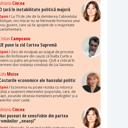
Melania
Cincea
O țară în instabilitate politică majoră
Opinii /
La 70 de zile de la demiterea Cabinetului
Bolojan, nici măcar nu se întrevede formarea unui
nou guvern, care să fie sprijinit de o majoritate
parlamentară.
Cristian
Campeanu
UE pune la zid Curtea Supremă
Opinii /
Zeci de inculpați au scăpat de procese
sau din închisoare din cauză că Înalta Curte a
extins cu patru ani prescripția. CJUE a criticat în
termeni duri instanța condusă de Lia Savonea.
Lidia
Moise
Costurile economice ale haosului politic
Opinii /
Economia nu poate rezista cu retorica
falsă a susținerii intereselor poporului, care, de
fapt, ascunde obsesia menținerii privilegiilor și a
averilor unor caste.
Melania
Cincea
Noi puseuri de xenofobie din partea
românilor „neaoși”
Opinii /
Periodic, în spațiul public sunt voci care