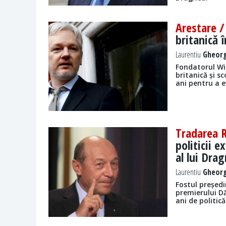
Arestare 
britanică 
Laurentiu
Gheorg
Fondatorul Wik
britanică și 
ani pentru a e
Tradarea 
politicii 
al lui Dra
Laurentiu
Gheorg
Fostul președi
premierului D
ani de politic