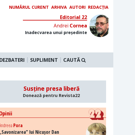
NUMĂRUL CURENT
ARHIVA
AUTORI
REDACȚIA
Editorial 22
Andrei
Cornea
Inadecvarea unui președinte
DEZBATERI
SUPLIMENT
CAUTĂ
Susține presa liberă
Donează pentru Revista22
Opinii
Andreea
Pora
„Savonizarea” lui Nicușor Dan