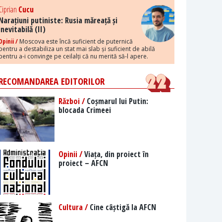
Ciprian
Cucu
Narațiuni putiniste: Rusia măreață și
inevitabilă (II)
Opinii /
Moscova este încă suficient de puternică
pentru a destabiliza un stat mai slab și suficient de abilă
pentru a-i convinge pe ceilalți că nu merită să-l apere.
RECOMANDAREA EDITORILOR
Război /
Coșmarul lui Putin:
blocada Crimeei
Opinii /
Viața, din proiect în
proiect – AFCN
Cultura /
Cine câștigă la AFCN