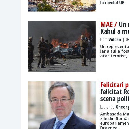
la nivelul UE.
MAE /
Un 
Kabul a mu
Dora
Vulcan | 03
​Un reprezenta
iar altul a fo
atac terorist
Felicitari 
felicitat 
scena poli
Laurentiu
Gheorg
Ambasada Mari
zile din Român
europarlamenta
Dragnea.