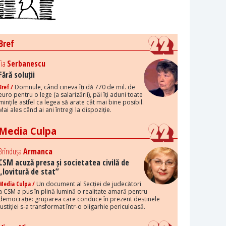
Bref
Tia
Serbanescu
Fără soluții
Bref /
Domnule, când cineva îți dă 770 de mil. de
euro pentru o lege (a salarizării), păi îți aduni toate
mințile astfel ca legea să arate cât mai bine posibil.
Mai ales când ai ani întregi la dispoziție.
Media Culpa
Brîndușa
Armanca
CSM acuză presa și societatea civilă de
„lovitură de stat”
Media Culpa /
Un document al Secției de judecători
a CSM a pus în plină lumină o realitate amară pentru
democrație: gruparea care conduce în prezent destinele
justiției s-a transformat într-o oligarhie periculoasă.