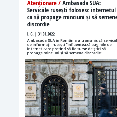
Atenționare /
Ambasada SUA:
Serviciile rusești folosesc internetul
ca să propage minciuni și să semen
discordie
L.
G. | 31.01.2022
Ambasada SUA în România a transmis că servicii
de informații rusești ”influențează paginile de
internet care pretind să fie surse de știri să
propage minciuni și să semene discordie”.