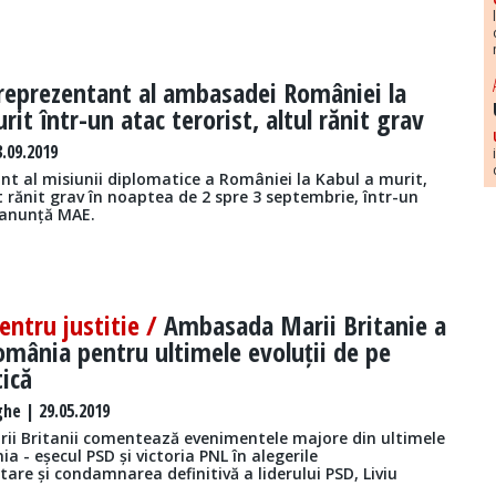
reprezentant al ambasadei României la
rit într-un atac terorist, altul rănit grav
.09.2019
nt al misiunii diplomatice a României la Kabul a murit,
st rănit grav în noaptea de 2 spre 3 septembrie, într-un
, anunță MAE.
pentru justitie /
Ambasada Marii Britanie a
România pentru ultimele evoluții de pe
tică
he | 29.05.2019
i Britanii comentează evenimentele majore din ultimele
ia - eșecul PSD și victoria PNL în alegerile
re și condamnarea definitivă a liderului PSD, Liviu