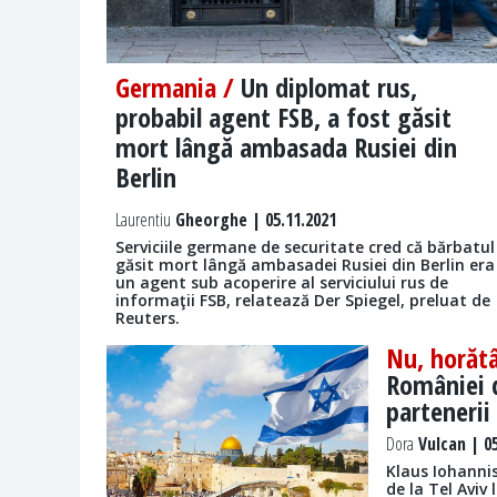
Germania /
Un diplomat rus,
probabil agent FSB, a fost găsit
mort lângă ambasada Rusiei din
Berlin
Laurentiu
Gheorghe | 05.11.2021
Serviciile germane de securitate cred că bărbatul
găsit mort lângă ambasadei Rusiei din Berlin era
un agent sub acoperire al serviciului rus de
informaţii FSB, relatează Der Spiegel, preluat de
Reuters.
Nu, horăt
României d
partenerii
Dora
Vulcan | 05
Klaus Iohanni
de la Tel Aviv 