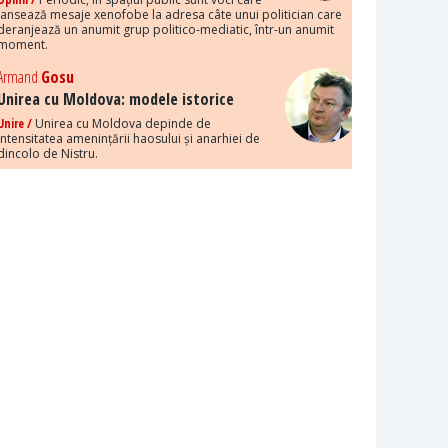
lansează mesaje xenofobe la adresa câte unui politician care
deranjează un anumit grup politico-mediatic, într-un anumit
moment.
Armand
Gosu
Unirea cu Moldova: modele istorice
Unire /
Unirea cu Moldova depinde de
intensitatea amenințării haosului și anarhiei de
dincolo de Nistru.