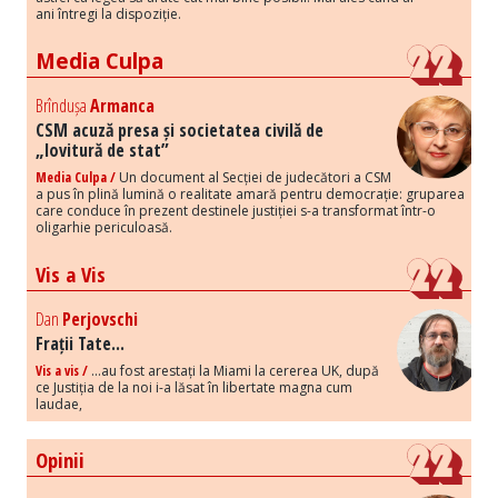
ani întregi la dispoziție.
Media Culpa
Brîndușa
Armanca
CSM acuză presa și societatea civilă de
„lovitură de stat”
Media Culpa /
Un document al Secției de judecători a CSM
a pus în plină lumină o realitate amară pentru democrație: gruparea
care conduce în prezent destinele justiției s-a transformat într-o
oligarhie periculoasă.
Vis a Vis
Dan
Perjovschi
Frații Tate...
Vis a vis /
...au fost arestați la Miami la cererea UK, după
ce Justiția de la noi i-a lăsat în libertate magna cum
laudae,
Opinii