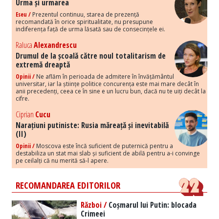
Urma și urmarea
Eseu /
Prezentul continuu, starea de prezență
recomandată în orice spiritualitate, nu presupune
indiferența față de urma lăsată sau de consecințele ei.
Raluca
Alexandrescu
Drumul de la școală către noul totalitarism de
extremă dreaptă
Opinii /
Ne aflăm în perioada de admitere în învățământul
universitar, iar la științe politice concurența este mai mare decât în
anii precedenți, ceea ce în sine e un lucru bun, dacă nu te uiți decât la
cifre.
Ciprian
Cucu
Narațiuni putiniste: Rusia măreață și inevitabilă
(II)
Opinii /
Moscova este încă suficient de puternică pentru a
destabiliza un stat mai slab și suficient de abilă pentru a-i convinge
pe ceilalți că nu merită să-l apere.
RECOMANDAREA EDITORILOR
Război /
Coșmarul lui Putin: blocada
Crimeei