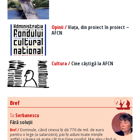
Opinii /
Viața, din proiect în proiect –
AFCN
Cultura /
Cine câștigă la AFCN
Bref
Tia
Serbanescu
Fără soluții
Bref /
Domnule, când cineva îți dă 770 de mil. de euro
pentru o lege (a salarizării), păi îți aduni toate mințile
astfel ca legea să arate cât mai bine posibil. Mai ales când ai