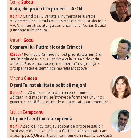
Corina
Șuteu
Viața, din proiect în proiect – AFCN
Opinii /
Citind pe FB variate și numeroase luări de
poziție despre ultimul concurs de selecție a proiectelor
AFCN, mi-au atras atenția comentariile lui Adrian Șoaită
(Fundația Kulturhaus).
Armand
Gosu
Coșmarul lui Putin: blocada Crimeei
Război /
Peninsula Crimeea a fost prioritatea numărul
unu în politica Rusiei. Cucerirea ei în 2014 a dovedit
puterea Rusiei, apărarea, menținerea în siguranță și
prosperitatea ei semnifică măreția Moscovei.
Melania
Cincea
O țară în instabilitate politică majoră
Opinii /
La 70 de zile de la demiterea Cabinetului
Bolojan, nici măcar nu se întrevede formarea unui nou
guvern, care să fie sprijinit de o majoritate parlamentară.
Cristian
Campeanu
UE pune la zid Curtea Supremă
Opinii /
Zeci de inculpați au scăpat de procese sau din
închisoare din cauză că Înalta Curte a extins cu patru ani
prescripția. CJUE a criticat în termeni duri instanța condusă