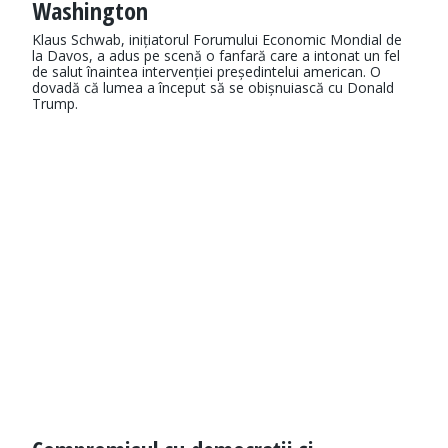
Washington
Klaus Schwab, inițiatorul Forumului Economic Mon­dial de
la Davos, a adus pe scenă o fanfară care a intonat un fel
de salut îna­intea intervenției pre­ședintelui american. O
dovadă că lumea a în­ce­put să se obișnuiască cu Donald
Trump.