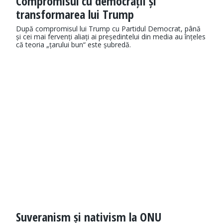
Compromisul cu democrații și
transformarea lui Trump
După compromisul lui Trump cu Partidul Democrat, până
și cei mai fervenți aliați ai președintelui din media au înțeles
că teoria „țarului bun“ este șubredă.
Suveranism și nativism la ONU