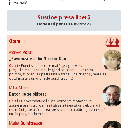
personală.
Susține presa liberă
Donează pentru Revista22
Opinii
Andreea
Pora
„Savonizarea” lui Nicușor Dan
Opinii /
Puțini sunt cei care mai înțeleg ce vrea
președintele, dacă are de gând să soluționeze criza
politică, suprapusă peste una a statului de drept și, mai ales,
dacă mai are un dram de bună-credință.
Mihai
Maci
Datoriile se plătesc
Opinii /
Deocamdată e liniștit: vorbește monoton, nu
spune mare lucru, dar lasă să se înțeleagă ce trebuie, dă
din mâini și se uită aiurea; pe scurt – e ca pătrunjelul în supă:
nici în plus, nici în minus.
Marina
Dumitrescu