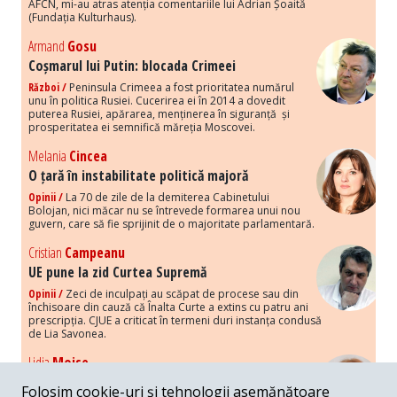
AFCN, mi-au atras atenția comentariile lui Adrian Șoaită
(Fundația Kulturhaus).
Armand
Gosu
Coșmarul lui Putin: blocada Crimeei
Război /
Peninsula Crimeea a fost prioritatea numărul
unu în politica Rusiei. Cucerirea ei în 2014 a dovedit
puterea Rusiei, apărarea, menținerea în siguranță și
prosperitatea ei semnifică măreția Moscovei.
Melania
Cincea
O țară în instabilitate politică majoră
Opinii /
La 70 de zile de la demiterea Cabinetului
Bolojan, nici măcar nu se întrevede formarea unui nou
guvern, care să fie sprijinit de o majoritate parlamentară.
Cristian
Campeanu
UE pune la zid Curtea Supremă
Opinii /
Zeci de inculpați au scăpat de procese sau din
închisoare din cauză că Înalta Curte a extins cu patru ani
prescripția. CJUE a criticat în termeni duri instanța condusă
de Lia Savonea.
Lidia
Moise
Costurile economice ale haosului politic
Folosim cookie-uri și tehnologii asemănătoare