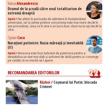
Raluca
Alexandrescu
Drumul de la școală către noul totalitarism de
extremă dreaptă
Opinii /
Ne aflăm în perioada de admitere în învățământul
universitar, iar la științe politice concurența este mai mare decât în
anii precedenți, ceea ce în sine e un lucru bun, dacă nu te uiți decât la
cifre.
Ciprian
Cucu
Narațiuni putiniste: Rusia măreață și inevitabilă
(II)
Opinii /
Moscova este încă suficient de puternică pentru a
destabiliza un stat mai slab și suficient de abilă pentru a-i convinge
pe ceilalți că nu merită să-l apere.
RECOMANDAREA EDITORILOR
Război /
Coșmarul lui Putin: blocada
Crimeei