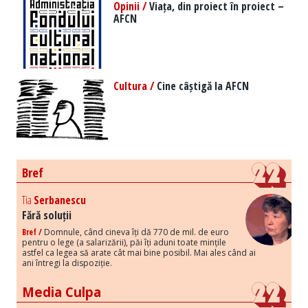
Opinii /
Viața, din proiect în proiect –
AFCN
Cultura /
Cine câștigă la AFCN
Bref
Tia
Serbanescu
Fără soluții
Bref /
Domnule, când cineva îți dă 770 de mil. de euro
pentru o lege (a salarizării), păi îți aduni toate mințile
astfel ca legea să arate cât mai bine posibil. Mai ales când ai
ani întregi la dispoziție.
Media Culpa