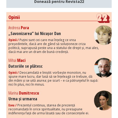
Donează pentru Revista22
Opinii
Andreea
Pora
„Savonizarea” lui Nicușor Dan
Opinii /
Puțini sunt cei care mai înțeleg ce vrea
președintele, dacă are de gând să soluționeze criza
politică, suprapusă peste una a statului de drept și, mai ales,
dacă mai are un dram de bună-credință.
Mihai
Maci
Datoriile se plătesc
Opinii /
Deocamdată e liniștit: vorbește monoton, nu
spune mare lucru, dar lasă să se înțeleagă ce trebuie, dă
din mâini și se uită aiurea; pe scurt – e ca pătrunjelul în supă:
nici în plus, nici în minus.
Marina
Dumitrescu
Urma și urmarea
Eseu /
Prezentul continuu, starea de prezență
recomandată în orice spiritualitate, nu presupune
indiferența față de urma lăsată sau de consecințele ei.