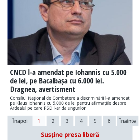
CNCD l-a amendat pe Iohannis cu 5.000
de lei, pe Bacalbașa cu 6.000 lei.
Dragnea, avertisment
Consiliul Național de Combatere a discriminării l-a amendat
pe Klaus Iohannis cu 5.000 de lei pentru afirmațiile despre
Ardealul pe care PSD l-ar da ungurilor.
Înapoi
1
2
3
4
5
6
Înainte
Susține presa liberă