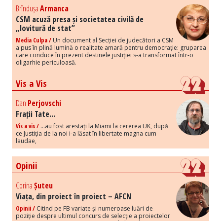
Brîndușa
Armanca
CSM acuză presa și societatea civilă de
„lovitură de stat”
Media Culpa /
Un document al Secției de judecători a CSM
a pus în plină lumină o realitate amară pentru democrație: gruparea
care conduce în prezent destinele justiției s-a transformat într-o
oligarhie periculoasă.
Vis a Vis
Dan
Perjovschi
Frații Tate...
Vis a vis /
...au fost arestați la Miami la cererea UK, după
ce Justiția de la noi i-a lăsat în libertate magna cum
laudae,
Opinii
Corina
Șuteu
Viața, din proiect în proiect – AFCN
Opinii /
Citind pe FB variate și numeroase luări de
poziție despre ultimul concurs de selecție a proiectelor