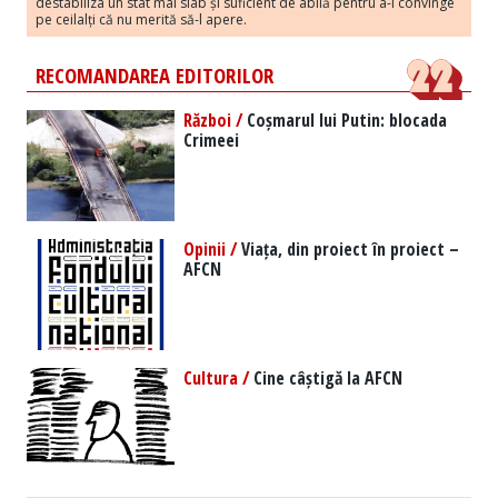
destabiliza un stat mai slab și suficient de abilă pentru a-i convinge
pe ceilalți că nu merită să-l apere.
RECOMANDAREA EDITORILOR
Război /
Coșmarul lui Putin: blocada
Crimeei
Opinii /
Viața, din proiect în proiect –
AFCN
Cultura /
Cine câștigă la AFCN