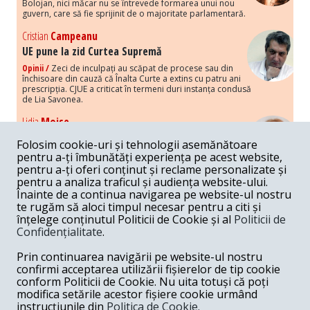
Bolojan, nici măcar nu se întrevede formarea unui nou
guvern, care să fie sprijinit de o majoritate parlamentară.
Cristian
Campeanu
UE pune la zid Curtea Supremă
Opinii /
Zeci de inculpați au scăpat de procese sau din
închisoare din cauză că Înalta Curte a extins cu patru ani
prescripția. CJUE a criticat în termeni duri instanța condusă
de Lia Savonea.
Lidia
Moise
Costurile economice ale haosului politic
Folosim cookie-uri și tehnologii asemănătoare
Opinii /
Economia nu poate rezista cu retorica falsă a
pentru a-ți îmbunătăți experiența pe acest website,
susținerii intereselor poporului, care, de fapt, ascunde
pentru a-ți oferi conținut și reclame personalizate și
obsesia menținerii privilegiilor și a averilor unor caste.
pentru a analiza traficul și audiența website-ului.
Înainte de a continua navigarea pe website-ul nostru
Melania
Cincea
te rugăm să aloci timpul necesar pentru a citi și
Noi puseuri de xenofobie din partea românilor
înțelege conținutul Politicii de Cookie și al
Politicii de
„neaoși”
Confidențialitate
.
Opinii /
Periodic, în spațiul public sunt voci care lansează
mesaje xenofobe la adresa câte unui politician care deranjează un
Prin continuarea navigării pe website-ul nostru
anumit grup politico-mediatic, într-un anumit moment.
confirmi acceptarea utilizării fișierelor de tip cookie
conform Politicii de Cookie. Nu uita totuși că poți
Armand
Gosu
modifica setările acestor fișiere cookie urmând
Unirea cu Moldova: modele istorice
instrucțiunile din
Politica de Cookie.