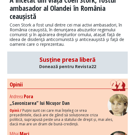
ambasador al Olandei în România
ceaușistă
Coen Stork a fost unul dintre cei mai activi ambasadori, în
România ceauşistă, în denunţarea abuzurilor regimului
comunist şi în apărarea drepturilor omului, atașat faţă de
ideea de disidenţă anticomunistă şi anticeauşistă şi faţă de
oamenii care o reprezentau.
Susține presa liberă
Donează pentru Revista22
Opinii
Andreea
Pora
„Savonizarea” lui Nicușor Dan
Opinii /
Puțini sunt cei care mai înțeleg ce vrea
președintele, dacă are de gând să soluționeze criza
politică, suprapusă peste una a statului de drept și, mai ales,
dacă mai are un dram de bună-credință.
Mihai
Maci