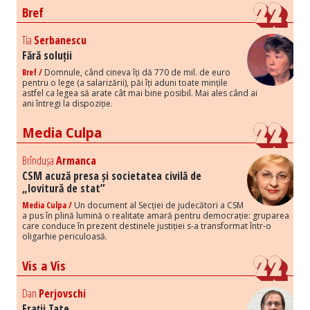
Bref
Tia
Serbanescu
Fără soluții
Bref /
Domnule, când cineva îți dă 770 de mil. de euro
pentru o lege (a salarizării), păi îți aduni toate mințile
astfel ca legea să arate cât mai bine posibil. Mai ales când ai
ani întregi la dispoziție.
Media Culpa
Brîndușa
Armanca
CSM acuză presa și societatea civilă de
„lovitură de stat”
Media Culpa /
Un document al Secției de judecători a CSM
a pus în plină lumină o realitate amară pentru democrație: gruparea
care conduce în prezent destinele justiției s-a transformat într-o
oligarhie periculoasă.
Vis a Vis
Dan
Perjovschi
Frații Tate...