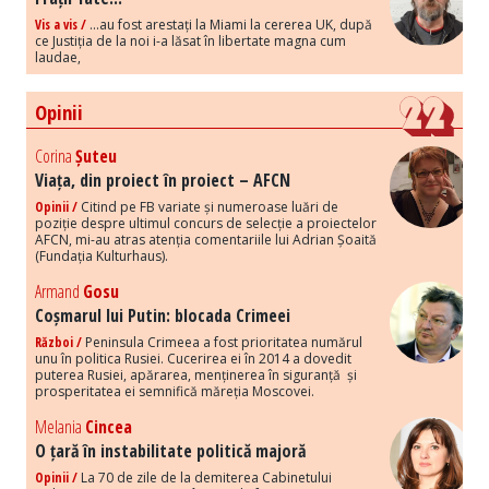
Vis a vis /
...au fost arestați la Miami la cererea UK, după
ce Justiția de la noi i-a lăsat în libertate magna cum
laudae,
Opinii
Corina
Șuteu
Viața, din proiect în proiect – AFCN
Opinii /
Citind pe FB variate și numeroase luări de
poziție despre ultimul concurs de selecție a proiectelor
AFCN, mi-au atras atenția comentariile lui Adrian Șoaită
(Fundația Kulturhaus).
Armand
Gosu
Coșmarul lui Putin: blocada Crimeei
Război /
Peninsula Crimeea a fost prioritatea numărul
unu în politica Rusiei. Cucerirea ei în 2014 a dovedit
puterea Rusiei, apărarea, menținerea în siguranță și
prosperitatea ei semnifică măreția Moscovei.
Melania
Cincea
O țară în instabilitate politică majoră
Opinii /
La 70 de zile de la demiterea Cabinetului