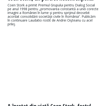
Coen Stork a primit Premiul Grupului pentru Dialog Social
pe anul 1998 pentru „promovarea constantă a unei corecte
imagini a României în lume şi pentru sprijinul deosebit
acordat consolidării societăţii civile în România“. Publicăm
în continuare Laudatio rostit de Andrei Oişteanu cu acel
prilej.
A încetat din viață Coen Stork, fostul