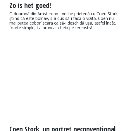
Zo is het goed!
O doamnă din Amsterdam, veche prietenă cu Coen Stork,
știind că este bolnav, s-a dus să-i facă o vizită. Coen nu
mai putea coborî scara ca să-i deschidă ușa, astfel încât,
foarte simplu, i-a aruncat cheia pe fe­reastră.
Coen Stork, un portret neconvenţional