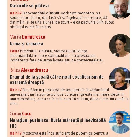
Datoriile se plătesc
Opinii /
Deocamdată e liniștit: vorbește monoton, nu
spune mare lucru, dar lasă să se înțeleagă ce trebuie, dă
din mâini și se uită aiurea; pe scurt – e ca pătrunjelul în supă:
nici în plus, nici în minus.
Marina
Dumitrescu
Urma și urmarea
Eseu /
Prezentul continuu, starea de prezență
recomandată în orice spiritualitate, nu presupune
indiferența față de urma lăsată sau de consecințele ei.
Raluca
Alexandrescu
Drumul de la școală către noul totalitarism de
extremă dreaptă
Opinii /
Ne aflăm în perioada de admitere în învățământul
universitar, iar la științe politice concurența este mai mare decât în
anii precedenți, ceea ce în sine e un lucru bun, dacă nu te uiți decât la
cifre.
Ciprian
Cucu
Narațiuni putiniste: Rusia măreață și inevitabilă
(II)
Opinii /
Moscova este încă suficient de puternică pentru a