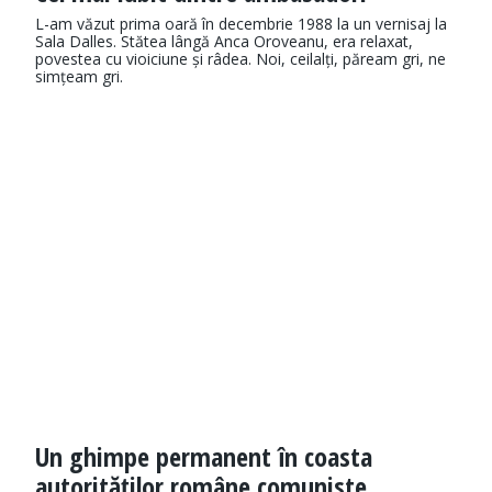
L-am văzut prima oară în decem­brie 1988 la un vernisaj la
Sala Dal­­les. Stă­­tea lângă Anca Oro­veanu, era re­la­xat,
povestea cu vi­o­iciune și râ­dea. Noi, cei­­lalți, pă­ream gri, ne
sim­țeam gri.
Un ghimpe permanent în coasta
autorităților române comuniste