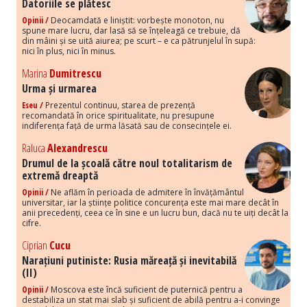
Datoriile se plătesc
Opinii /
Deocamdată e liniștit: vorbește monoton, nu
spune mare lucru, dar lasă să se înțeleagă ce trebuie, dă
din mâini și se uită aiurea; pe scurt – e ca pătrunjelul în supă:
nici în plus, nici în minus.
Marina
Dumitrescu
Urma și urmarea
Eseu /
Prezentul continuu, starea de prezență
recomandată în orice spiritualitate, nu presupune
indiferența față de urma lăsată sau de consecințele ei.
Raluca
Alexandrescu
Drumul de la școală către noul totalitarism de
extremă dreaptă
Opinii /
Ne aflăm în perioada de admitere în învățământul
universitar, iar la științe politice concurența este mai mare decât în
anii precedenți, ceea ce în sine e un lucru bun, dacă nu te uiți decât la
cifre.
Ciprian
Cucu
Narațiuni putiniste: Rusia măreață și inevitabilă
(II)
Opinii /
Moscova este încă suficient de puternică pentru a
destabiliza un stat mai slab și suficient de abilă pentru a-i convinge