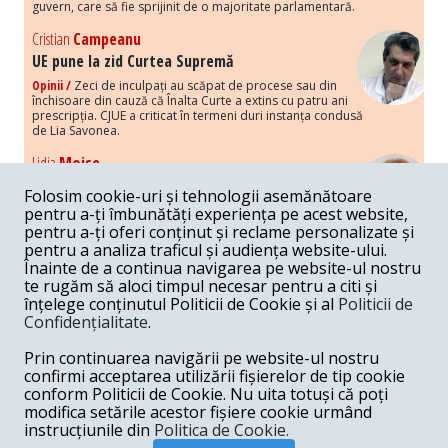
guvern, care să fie sprijinit de o majoritate parlamentară.
Cristian
Campeanu
UE pune la zid Curtea Supremă
Opinii /
Zeci de inculpați au scăpat de procese sau din
închisoare din cauză că Înalta Curte a extins cu patru ani
prescripția. CJUE a criticat în termeni duri instanța condusă
de Lia Savonea.
Lidia
Moise
Costurile economice ale haosului politic
Folosim cookie-uri și tehnologii asemănătoare
Opinii /
Economia nu poate rezista cu retorica falsă a
pentru a-ți îmbunătăți experiența pe acest website,
susținerii intereselor poporului, care, de fapt, ascunde
pentru a-ți oferi conținut și reclame personalizate și
obsesia menținerii privilegiilor și a averilor unor caste.
pentru a analiza traficul și audiența website-ului.
Înainte de a continua navigarea pe website-ul nostru
Melania
Cincea
te rugăm să aloci timpul necesar pentru a citi și
Noi puseuri de xenofobie din partea românilor
înțelege conținutul Politicii de Cookie și al
Politicii de
„neaoși”
Confidențialitate
.
Opinii /
Periodic, în spațiul public sunt voci care lansează
mesaje xenofobe la adresa câte unui politician care deranjează un
Prin continuarea navigării pe website-ul nostru
anumit grup politico-mediatic, într-un anumit moment.
confirmi acceptarea utilizării fișierelor de tip cookie
conform Politicii de Cookie. Nu uita totuși că poți
Armand
Gosu
modifica setările acestor fișiere cookie urmând
Unirea cu Moldova: modele istorice
instrucțiunile din
Politica de Cookie.
Unire /
Unirea cu Moldova depinde de intensitatea