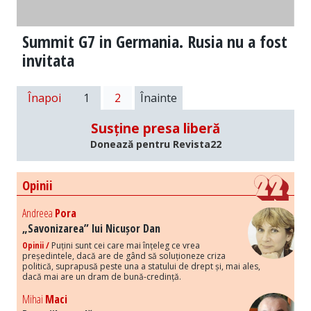
Summit G7 in Germania. Rusia nu a fost
invitata
Înapoi
1
2
Înainte
Susține presa liberă
Donează pentru Revista22
Opinii
Andreea
Pora
„Savonizarea” lui Nicușor Dan
Opinii /
Puțini sunt cei care mai înțeleg ce vrea
președintele, dacă are de gând să soluționeze criza
politică, suprapusă peste una a statului de drept și, mai ales,
dacă mai are un dram de bună-credință.
Mihai
Maci