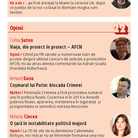
Vis a vis /
...au fost arestați la Miami la cererea UK, după
ce Justiția de la noi i-a lăsat în libertate magna cum
laudae,
Opinii
Corina
Șuteu
Viața, din proiect în proiect – AFCN
Opinii /
Citind pe FB variate și numeroase luări de
poziție despre ultimul concurs de selecție a proiectelor
AFCN, mi-au atras atenția comentariile lui Adrian Șoaită
(Fundația Kulturhaus).
Armand
Gosu
Coșmarul lui Putin: blocada Crimeei
Război /
Peninsula Crimeea a fost prioritatea numărul
unu în politica Rusiei. Cucerirea ei în 2014 a dovedit
puterea Rusiei, apărarea, menținerea în siguranță și
prosperitatea ei semnifică măreția Moscovei.
Melania
Cincea
O țară în instabilitate politică majoră
Opinii /
La 70 de zile de la demiterea Cabinetului
Bolojan, nici măcar nu se întrevede formarea unui nou