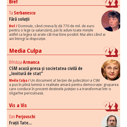
Bref
Tia
Serbanescu
Fără soluții
Bref /
Domnule, când cineva îți dă 770 de mil. de euro
pentru o lege (a salarizării), păi îți aduni toate mințile
astfel ca legea să arate cât mai bine posibil. Mai ales când ai
ani întregi la dispoziție.
Media Culpa
Brîndușa
Armanca
CSM acuză presa și societatea civilă de
„lovitură de stat”
Media Culpa /
Un document al Secției de judecători a CSM
a pus în plină lumină o realitate amară pentru democrație: gruparea
care conduce în prezent destinele justiției s-a transformat într-o
oligarhie periculoasă.
Vis a Vis
Dan
Perjovschi
Frații Tate...