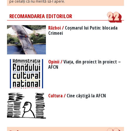
pe ceilalți că nu merită să-l apere.
RECOMANDAREA EDITORILOR
Război /
Coșmarul lui Putin: blocada
Crimeei
Opinii /
Viața, din proiect în proiect –
AFCN
Cultura /
Cine câștigă la AFCN